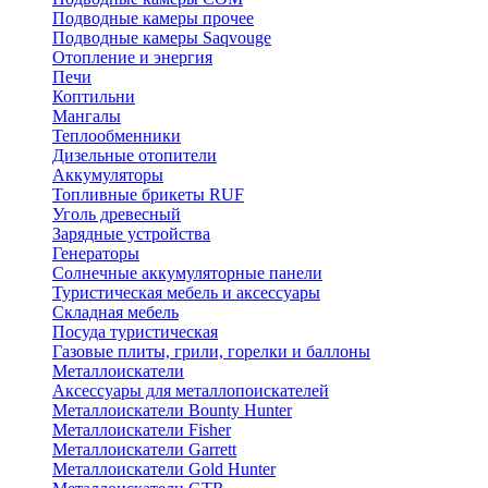
Подводные камеры прочее
Подводные камеры Saqvouge
Отопление и энергия
Печи
Коптильни
Мангалы
Теплообменники
Дизельные отопители
Аккумуляторы
Топливные брикеты RUF
Уголь древесный
Зарядные устройства
Генераторы
Солнечные аккумуляторные панели
Туристическая мебель и аксессуары
Складная мебель
Посуда туристическая
Газовые плиты, грили, горелки и баллоны
Металлоискатели
Аксессуары для металлопоискателей
Металлоискатели Bounty Hunter
Металлоискатели Fisher
Металлоискатели Garrett
Металлоискатели Gold Hunter