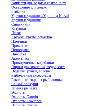
Запчасти для лодок и каяков Intex
Освещение для лодок
Рыбалка
Удочки и удилища//Удилища Narval
Удочки и удилища
Спиннинги
Катушки
Лески
Крючки, грузы, оснастка
Плетенки
Приманки
Прикормка
Наживка
Ароматика
Прикормочные кораблики
Ящики для хранения, вёдра, сита
Подсаки, ручки, головы
Рыболовные аксессуары
Раколовки, экраны рыболовные
Сани-Волокуши
Зимняя рыбалка
Эхолоты
Эхолоты Garmin
Эхолоты Lowrance
Эхолоты Deeper