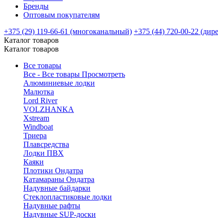
Бренды
Оптовым покупателям
+375 (29) 119-66-61 (многоканальный)
+375 (44) 720-00-22 (дир
Каталог товаров
Каталог товаров
Все товары
Все - Все товары
Просмотреть
Алюминиевые лодки
Малютка
Lord River
VOLZHANKA
Xstream
Windboat
Триера
Плавсредства
Лодки ПВХ
Каяки
Плотики Ондатра
Катамараны Ондатра
Надувные байдарки
Стеклопластиковые лодки
Надувные рафты
Надувные SUP-доски