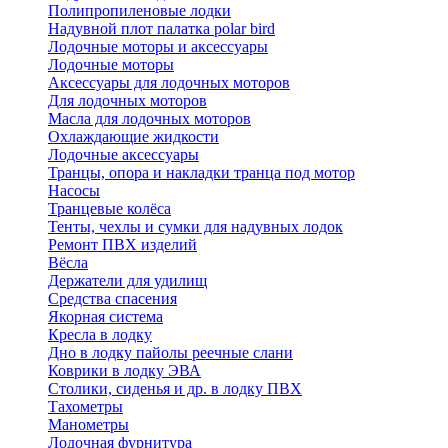
Полипропиленовые лодки
Надувной плот палатка polar bird
Лодочные моторы и аксессуары
Лодочные моторы
Аксессуары для лодочных моторов
Для лодочных моторов
Масла для лодочных моторов
Охлаждающие жидкости
Лодочные аксессуары
Транцы, опора и накладки транца под мотор
Насосы
Транцевые колёса
Тенты, чехлы и сумки для надувных лодок
Ремонт ПВХ изделий
Вёсла
Держатели для удилищ
Средства спасения
Якорная система
Кресла в лодку
Дно в лодку пайолы реечные слани
Коврики в лодку ЭВА
Столики, сиденья и др. в лодку ПВХ
Тахометры
Манометры
Лодочная фурнитура