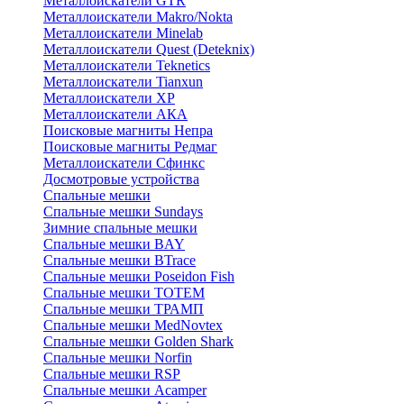
Металлоискатели GTR
Металлоискатели Makro/Nokta
Металлоискатели Minelab
Металлоискатели Quest (Deteknix)
Металлоискатели Teknetics
Металлоискатели Tianxun
Металлоискатели XP
Металлоискатели АКА
Поисковые магниты Непра
Поисковые магниты Редмаг
Металлоискатели Сфинкс
Досмотровые устройства
Спальные мешки
Спальные мешки Sundays
Зимние спальные мешки
Спальные мешки BAY
Спальные мешки BTrace
Спальные мешки Poseidon Fish
Спальные мешки ТОТЕМ
Спальные мешки ТРАМП
Cпальные мешки MedNovtex
Спальные мешки Golden Shark
Спальные мешки Norfin
Спальные мешки RSP
Спальные мешки Acamper