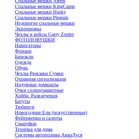
Спальные мешки Atemi
Спальные мешки KingCamp
Спальные мешки Husky
Спальные мешки Pinguin
Недорогие спальные мешки
Экипировка
Чехлы и кейсы Garry Zonter
ФОТОЛОВУШКИ
Навигаторы
Фонари
Бинокли
Одежда
Обувь
Чехлы Рюкзаки Сумки
Охранная сигнализация
Надувные домкраты
Очки солнцезащитные
Хобби. Развлечения
Батуты
Тюбинги
Новогодние Ели (искусственные)
Фейерверки и салюты
Смартфон
Техника для дома
Системы автополива АкваДуся