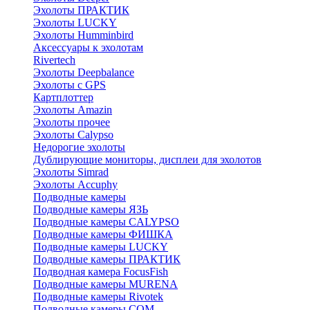
Эхолоты ПРАКТИК
Эхолоты LUCKY
Эхолоты Humminbird
Аксессуары к эхолотам
Rivertech
Эхолоты Deepbalance
Эхолоты с GPS
Картплоттер
Эхолоты Amazin
Эхолоты прочее
Эхолоты Calypso
Недорогие эхолоты
Дублирующие мониторы, дисплеи для эхолотов
Эхолоты Simrad
Эхолоты Accuphy
Подводные камеры
Подводные камеры ЯЗЬ
Подводные камеры CALYPSO
Подводные камеры ФИШКА
Подводные камеры LUCKY
Подводные камеры ПРАКТИК
Подводная камера FocusFish
Подводные камеры MURENA
Подводные камеры Rivotek
Подводные камеры СОМ