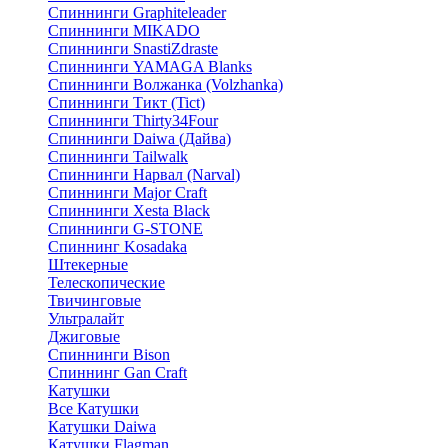
Спиннинги Graphiteleader
Спиннинги MIKADO
Спиннинги SnastiZdraste
Спиннинги YAMAGA Blanks
Спиннинги Волжанка (Volzhanka)
Спиннинги Тикт (Tict)
Спиннинги Thirty34Four
Спиннинги Daiwa (Дайва)
Спиннинги Tailwalk
Спиннинги Нарвал (Narval)
Спиннинги Major Craft
Спиннинги Xesta Black
Спиннинги G-STONE
Спиннинг Kosadaka
Штекерные
Телескопические
Твичинговые
Ультралайт
Джиговые
Спиннинги Bison
Спиннинг Gan Craft
Катушки
Все Катушки
Катушки Daiwa
Катушки Flagman