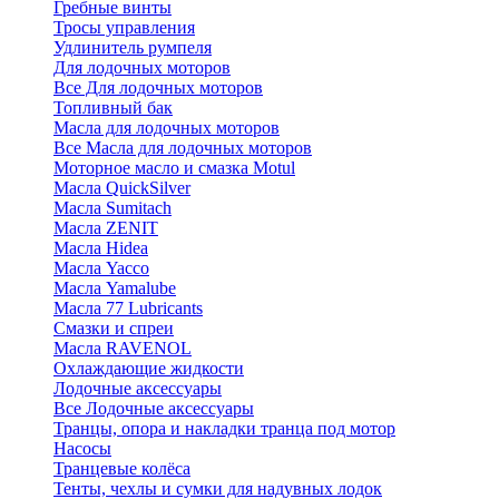
Гребные винты
Тросы управления
Удлинитель румпеля
Для лодочных моторов
Все Для лодочных моторов
Топливный бак
Масла для лодочных моторов
Все Масла для лодочных моторов
Моторное масло и смазка Motul
Масла QuickSilver
Масла Sumitach
Масла ZENIT
Масла Hidea
Масла Yacco
Масла Yamalube
Масла 77 Lubricants
Смазки и спреи
Масла RAVENOL
Охлаждающие жидкости
Лодочные аксессуары
Все Лодочные аксессуары
Транцы, опора и накладки транца под мотор
Насосы
Транцевые колёса
Тенты, чехлы и сумки для надувных лодок