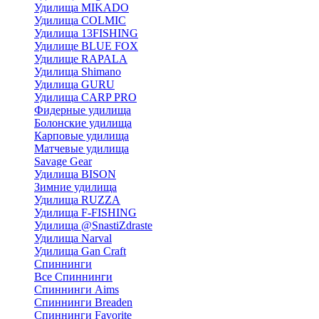
Удилища MIKADO
Удилища COLMIC
Удилища 13FISHING
Удилище BLUE FOX
Удилище RAPALA
Удилища Shimano
Удилища GURU
Удилища CARP PRO
Фидерные удилища
Болонские удилища
Карповые удилища
Матчевые удилища
Savage Gear
Удилища BISON
Зимние удилища
Удилища RUZZA
Удилища F-FISHING
Удилища @SnastiZdraste
Удилища Narval
Удилища Gan Craft
Спиннинги
Все Спиннинги
Спиннинги Aims
Спиннинги Breaden
Спиннинги Favorite