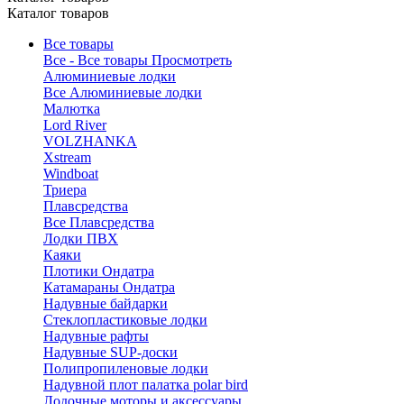
Каталог товаров
Все товары
Все - Все товары
Просмотреть
Алюминиевые лодки
Все Алюминиевые лодки
Малютка
Lord River
VOLZHANKA
Xstream
Windboat
Триера
Плавсредства
Все Плавсредства
Лодки ПВХ
Каяки
Плотики Ондатра
Катамараны Ондатра
Надувные байдарки
Стеклопластиковые лодки
Надувные рафты
Надувные SUP-доски
Полипропиленовые лодки
Надувной плот палатка polar bird
Лодочные моторы и аксессуары