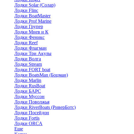
Лодки Solar (Солар)
Лодки Flinc
Лодки BoatMaster
Лодки Prof Marine
Лодки Групер
Лодки Мнев и К
Лодки Феникс
Лодки Reef
Лодки Флагман
Лодки Три Акулы
Лодки Волга
Лодки Stream
Лодки FORT boat
Лодки BoatsMan (Боцман)
Лодки Marlin
Лодки RusBoat
Лодки БАРС
Лодки Муссон
Лодки Поволжья
Лодки RiverBoats (РиверБотс)
Лодки Посейдон
Лодки Fortis
Лодки ORCA
Еще