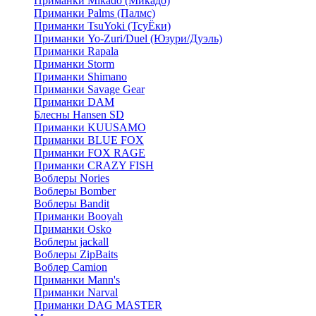
Приманки Mikado (Микадо)
Приманки Palms (Палмс)
Приманки TsuYoki (ТсуЁки)
Приманки Yo-Zuri/Duel (Юзури/Дуэль)
Приманки Rapala
Приманки Storm
Приманки Shimano
Приманки Savage Gear
Приманки DAM
Блесны Hansen SD
Приманки KUUSAMO
Приманки BLUE FOX
Приманки FOX RAGE
Приманки CRAZY FISH
Воблеры Nories
Воблеры Bomber
Воблеры Bandit
Приманки Booyah
Приманки Osko
Воблеры jackall
Воблеры ZipBaits
Воблер Camion
Приманки Mann's
Приманки Narval
Приманки DAG MASTER