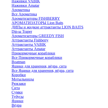
Наживки VABIK
Наживки Amatar
Ароматика
Все Ароматика
Ароматизаторы FISHBERRY
АРОМАТИЗАТОРЫ Lion Baits
ДИПы и жидкие аттрактанты LION BAITS
Dip-ы Traper
Ароматизаторы GREEDY FISH
Аттрактанты Fishberry
Аттрактанты VABIK
Аттрактанты Amatar
Прикормочные кораблики
Все Прикормочные кораблики
Boatman
Ящики для хранения, вёдра, сита
Все Ящики для хранения, вёдра, сита
Коробки
Мотыльницы
Рюкзаки
Сита
Сумки
Тубусы
Ящики
Вёдра