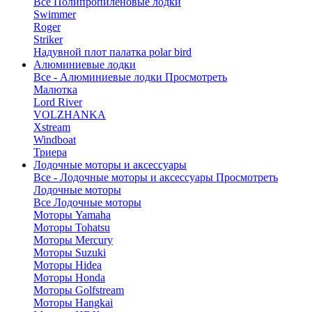
Все Полипропиленовые лодки
Swimmer
Roger
Striker
Надувной плот палатка polar bird
Алюминиевые лодки
Все - Алюминиевые лодки
Просмотреть
Малютка
Lord River
VOLZHANKA
Xstream
Windboat
Триера
Лодочные моторы и аксессуары
Все - Лодочные моторы и аксессуары
Просмотреть
Лодочные моторы
Все Лодочные моторы
Моторы Yamaha
Моторы Tohatsu
Моторы Mercury
Моторы Suzuki
Моторы Hidea
Моторы Honda
Моторы Golfstream
Моторы Hangkai