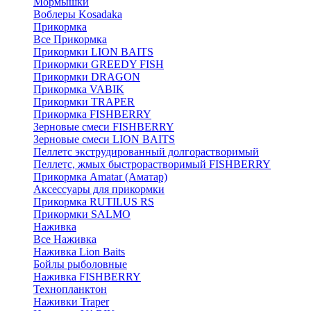
Мормышки
Воблеры Kosadaka
Прикормка
Все Прикормка
Прикормки LION BAITS
Прикормки GREEDY FISH
Прикормки DRAGON
Прикормка VABIK
Прикормки TRAPER
Прикормка FISHBERRY
Зерновые смеси FISHBERRY
Зерновые смеси LION BAITS
Пеллетс экструдированный долгорастворимый
Пеллетс, жмых быстрорастворимый FISHBERRY
Прикормка Amatar (Аматар)
Аксессуары для прикормки
Прикормка RUTILUS RS
Прикормки SALMO
Наживка
Все Наживка
Наживка Lion Baits
Бойлы рыболовные
Наживка FISHBERRY
Технопланктон
Наживки Traper