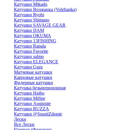
Катушки Mikado
Катушки Волжанка (Volzhanka)
Катушки Ryobi
Катушки Shimano
Катушки SAVAGE GEAR
Катушки DAM
Катушки OKUMA
Катушки 13FISHING
Катушки Rapala
Катушки Favorite
Катушки salmo
Катушки ELEGANCE
Катушки Guru
Матчевые катушки
Карповые катушки
Фидерные катушки
Катушка безынерционная
Катушки Haibo
Катушки Mifine
Катушки Aoqiusite
Катушки RUZZA
Катушки @SnastiZdraste
Лески
Все Лески
Flagman (Флагман)