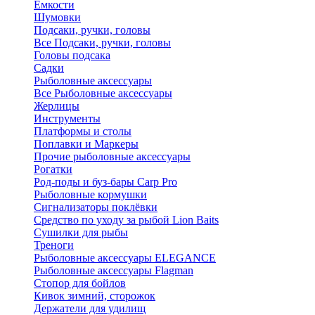
Ёмкости
Шумовки
Подсаки, ручки, головы
Все Подсаки, ручки, головы
Головы подсака
Садки
Рыболовные аксессуары
Все Рыболовные аксессуары
Жерлицы
Инструменты
Платформы и столы
Поплавки и Маркеры
Прочие рыболовные аксессуары
Рогатки
Род-поды и буз-бары Carp Pro
Рыболовные кормушки
Сигнализаторы поклёвки
Средство по уходу за рыбой Lion Baits
Сушилки для рыбы
Треноги
Рыболовные аксессуары ELEGANCE
Рыболовные аксессуары Flagman
Стопор для бойлов
Кивок зимний, сторожок
Держатели для удилищ