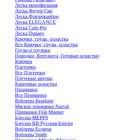
Леска монофильная
Леска Фидер Гам
Леска Флюрокарбон
Леска ELEGANCE
Леска Carp Pro
Леска Dunaev
Крючки, грузы, оснастка
Все Крючки, грузы, оснастка
Грузы и грузики
Поводки, Вертлюги, Готовые оснастки
Крючки
Плетенки
Все Плетенки
Плетеные шнуры
Карповые оснастки
Приманки
Все Приманки
Воблеры Bearking
Мягкие приманки Narval
Приманки Fish Magnet
Блесны MEPPS
Блесны RB Русская Блесна
Воблеры Ecogear
Воблеры Smith