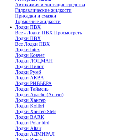
Автохимия и чистящие средства
Гидравлические жидкости
Присадки и смазки
Тормозные жидкости
Лодки ПВХ
Все - Лодки ПВХ
Просмотреть
Лодки ПВХ
Все Лодки ПВХ
Лодки Intex
Лодки Ковчег
Лодки ЛОЦМАН
Лодки Пилот
Лодки Румб
Лодки АКВА
Лодки РИВЬЕРА
Лодки Таймень
Лодки Apache (Апачи)
Лодки Хантер
Лодки Kolibri
Лодки Хантер Stels
Лодки BARK
Лодки Polar bird
Лодки Altair
Лодки АДМИРАЛ
Лодки Roger