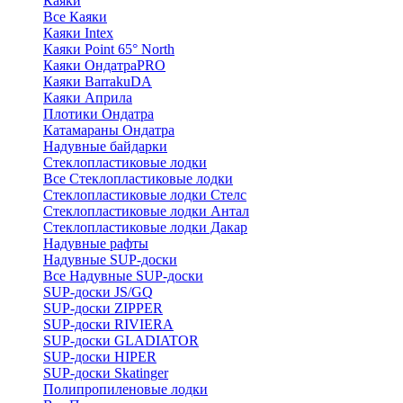
Каяки
Все Каяки
Каяки Intex
Каяки Point 65° North
Каяки ОндатраPRO
Каяки BarrakuDA
Каяки Априла
Плотики Ондатра
Катамараны Ондатра
Надувные байдарки
Стеклопластиковые лодки
Все Стеклопластиковые лодки
Стеклопластиковые лодки Стелс
Стеклопластиковые лодки Антал
Стеклопластиковые лодки Дакар
Надувные рафты
Надувные SUP-доски
Все Надувные SUP-доски
SUP-доски JS/GQ
SUP-доски ZIPPER
SUP-доски RIVIERA
SUP-доски GLADIATOR
SUP-доски HIPER
SUP-доски Skatinger
Полипропиленовые лодки