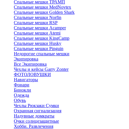
Спальные мешки ТРАМП
Cпальные мешки MedNovtex
Спальные мешки Golden Shark
Спальные мешки Norfin
Спальные мешки RSP
Спальные мешки Acamper
Спальные мешки Atemi
Спальные мешки KingCamp
Спальные мешки Husky
Спальные мешки Pinguin
Недорогие спальные мешки
Экипировка
Все Экипировка
Чехлы и кейсы Garry Zonter
ФОТОЛОВУШКИ
Навигаторы
Фонари
Бинокли
Одежда
Обувь
Чехлы Рюкзаки Сумки
Охранная сигнализация
Надувные домкраты
Очки солнцезащитные
Хобби. Развлечения