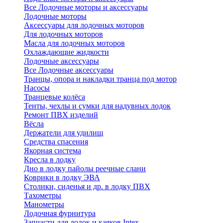
Все Лодочные моторы и аксессуары
Лодочные моторы
Аксессуары для лодочных моторов
Для лодочных моторов
Масла для лодочных моторов
Охлаждающие жидкости
Лодочные аксессуары
Все Лодочные аксессуары
Транцы, опора и накладки транца под мотор
Насосы
Транцевые колёса
Тенты, чехлы и сумки для надувных лодок
Ремонт ПВХ изделий
Вёсла
Держатели для удилищ
Средства спасения
Якорная система
Кресла в лодку
Дно в лодку пайолы реечные слани
Коврики в лодку ЭВА
Столики, сиденья и др. в лодку ПВХ
Тахометры
Манометры
Лодочная фурнитура
Запчасти для лодок и каяков Intex