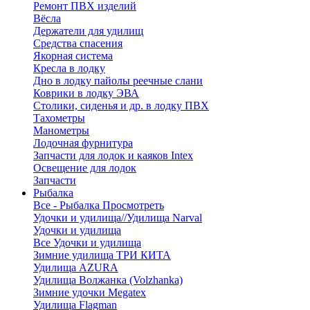
Ремонт ПВХ изделий
Вёсла
Держатели для удилищ
Средства спасения
Якорная система
Кресла в лодку
Дно в лодку пайолы реечные слани
Коврики в лодку ЭВА
Столики, сиденья и др. в лодку ПВХ
Тахометры
Манометры
Лодочная фурнитура
Запчасти для лодок и каяков Intex
Освещение для лодок
Запчасти
Рыбалка
Все - Рыбалка
Просмотреть
Удочки и удилища//Удилища Narval
Удочки и удилища
Все Удочки и удилища
Зимние удилища ТРИ КИТА
Удилища AZURA
Удилища Волжанка (Volzhanka)
Зимние удочки Megatex
Удилища Flagman