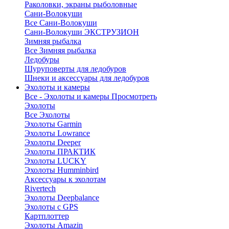
Раколовки, экраны рыболовные
Сани-Волокуши
Все Сани-Волокуши
Сани-Волокуши ЭКСТРУЗИОН
Зимняя рыбалка
Все Зимняя рыбалка
Ледобуры
Шуруповерты для ледобуров
Шнеки и аксессуары для ледобуров
Эхолоты и камеры
Все - Эхолоты и камеры
Просмотреть
Эхолоты
Все Эхолоты
Эхолоты Garmin
Эхолоты Lowrance
Эхолоты Deeper
Эхолоты ПРАКТИК
Эхолоты LUCKY
Эхолоты Humminbird
Аксессуары к эхолотам
Rivertech
Эхолоты Deepbalance
Эхолоты с GPS
Картплоттер
Эхолоты Amazin