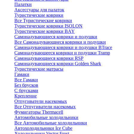
Палатки
Аксессуары для палаток
Туристические коврики
Все Туристические коврики
Туристические коврики ISOLON
Туристические коврики BAY
Самонадувающиеся коврики и подушки
Все Самонадувающиеся коврики и подушки
Самонадувающиеся коврики и подушки BTrace
Самонадувающееся коврики и подушки Tramp
Самонадувающиеся коврики RSP
Самонадувающиеся коврики Golden Shark
Туристические матрасы
Гамаки
Все Гамаки
Без брусков
С брусками
Крепление
Отпугиватели насекомых
Все Отпугиватели насекомых
Фумигаторы Thermacell
Автомобильные холодильники
Все Автомобильные холодильники
Автохолодильники Ice Cube
Холодильники Vector Frost