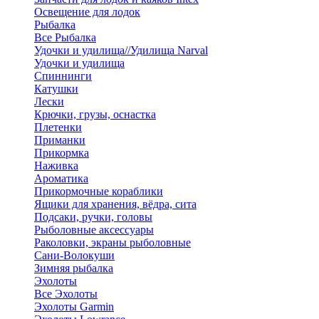
Освещение для лодок
Рыбалка
Все Рыбалка
Удочки и удилища//Удилища Narval
Удочки и удилища
Спиннинги
Катушки
Лески
Крючки, грузы, оснастка
Плетенки
Приманки
Прикормка
Наживка
Ароматика
Прикормочные кораблики
Ящики для хранения, вёдра, сита
Подсаки, ручки, головы
Рыболовные аксессуары
Раколовки, экраны рыболовные
Сани-Волокуши
Зимняя рыбалка
Эхолоты
Все Эхолоты
Эхолоты Garmin