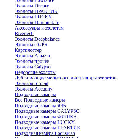
Эхолоты Lowrance
Эхолоты Deeper
Эхолоты ПРАКТИК
Эхолоты LUCKY
Эхолоты Humminbird
Аксессуары к эхолотам
Rivertech
Эхолоты Deepbalance
Эхолоты с GPS
Картплоттер
Эхолоты Amazin
Эхолоты прочее
Эхолоты Calypso
Недорогие эхолоты
Дублирующие мониторы, дисплеи для эхолотов
Эхолоты Simrad
Эхолоты Accuphy
Подводные камеры
Все Подводные камеры
Подводные камеры ЯЗЬ
Подводные камеры CALYPSO
Подводные камеры ФИШКА
Подводные камеры LUCKY
Подводные камеры ПРАКТИК
Подводная камера FocusFish