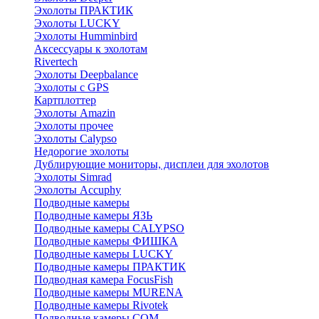
Эхолоты ПРАКТИК
Эхолоты LUCKY
Эхолоты Humminbird
Аксессуары к эхолотам
Rivertech
Эхолоты Deepbalance
Эхолоты с GPS
Картплоттер
Эхолоты Amazin
Эхолоты прочее
Эхолоты Calypso
Недорогие эхолоты
Дублирующие мониторы, дисплеи для эхолотов
Эхолоты Simrad
Эхолоты Accuphy
Подводные камеры
Подводные камеры ЯЗЬ
Подводные камеры CALYPSO
Подводные камеры ФИШКА
Подводные камеры LUCKY
Подводные камеры ПРАКТИК
Подводная камера FocusFish
Подводные камеры MURENA
Подводные камеры Rivotek
Подводные камеры СОМ