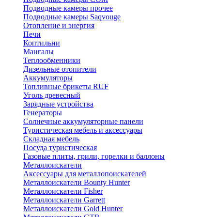
Подводные камеры прочее
Подводные камеры Saqvouge
Отопление и энергия
Печи
Коптильни
Мангалы
Теплообменники
Дизельные отопители
Аккумуляторы
Топливные брикеты RUF
Уголь древесный
Зарядные устройства
Генераторы
Солнечные аккумуляторные панели
Туристическая мебель и аксессуары
Складная мебель
Посуда туристическая
Газовые плиты, грили, горелки и баллоны
Металлоискатели
Аксессуары для металлопоискателей
Металлоискатели Bounty Hunter
Металлоискатели Fisher
Металлоискатели Garrett
Металлоискатели Gold Hunter