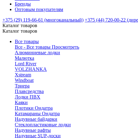
Бренды
Оптовым покупателям
+375 (29) 119-66-61 (многоканальный)
+375 (44) 720-00-22 (дир
Каталог товаров
Каталог товаров
Все товары
Все - Все товары
Просмотреть
Алюминиевые лодки
Малютка
Lord River
VOLZHANKA
Xstream
Windboat
Триера
Плавсредства
Лодки ПВХ
Каяки
Плотики Ондатра
Катамараны Ондатра
Надувные байдарки
Стеклопластиковые лодки
Надувные рафты
Надувные SUP-доски