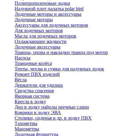
Полипропиленовые лодки
Надувной плот палатка polar bird
Лодочные моторы и аксессуары
Лодочные моторы
Аксессуары для лодочных моторов
Для лодочных моторов
Масла для лодочных моторов
Охлаждающие жидкости
Лодочные аксессуары
Транцы, опора и накладки транца под мотор
Насосы
Транцевые колёса
Тенты, чехлы и сумки для надувных лодок
Ремонт ПВХ изделий
Вёсла
Держатели для удилищ
Средства спасения
Якорная система
Кресла в лодку
Дно в лодку пайолы реечные слани
Коврики в лодку ЭВА
Столики, сиденья и др. в лодку ПВХ
Тахометры
Манометры
Лодочная фурнитура