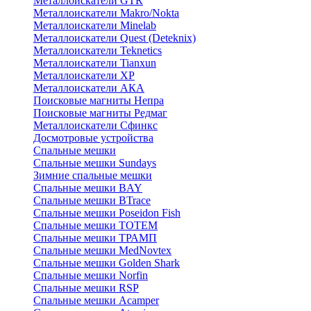
Металлоискатели GTR
Металлоискатели Makro/Nokta
Металлоискатели Minelab
Металлоискатели Quest (Deteknix)
Металлоискатели Teknetics
Металлоискатели Tianxun
Металлоискатели XP
Металлоискатели АКА
Поисковые магниты Непра
Поисковые магниты Редмаг
Металлоискатели Сфинкс
Досмотровые устройства
Спальные мешки
Спальные мешки Sundays
Зимние спальные мешки
Спальные мешки BAY
Спальные мешки BTrace
Спальные мешки Poseidon Fish
Спальные мешки ТОТЕМ
Спальные мешки ТРАМП
Cпальные мешки MedNovtex
Спальные мешки Golden Shark
Спальные мешки Norfin
Спальные мешки RSP
Спальные мешки Acamper