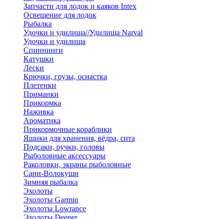
Запчасти для лодок и каяков Intex
Освещение для лодок
Рыбалка
Удочки и удилища//Удилища Narval
Удочки и удилища
Спиннинги
Катушки
Лески
Крючки, грузы, оснастка
Плетенки
Приманки
Прикормка
Наживка
Ароматика
Прикормочные кораблики
Ящики для хранения, вёдра, сита
Подсаки, ручки, головы
Рыболовные аксессуары
Раколовки, экраны рыболовные
Сани-Волокуши
Зимняя рыбалка
Эхолоты
Эхолоты Garmin
Эхолоты Lowrance
Эхолоты Deeper