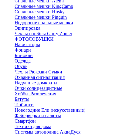
Спальные мешки Atemi
Спальные мешки KingCamp
Спальные мешки Husky
Спальные мешки Pinguin
Недорогие спальные мешки
Экипировка
Чехлы и кейсы Garry Zonter
ФОТОЛОВУШКИ
Навигаторы
Фонари
Бинокли
Одежда
Обувь
Чехлы Рюкзаки Сумки
Охранная сигнализация
Надувные домкраты
Очки солнцезащитные
Хобби. Развлечения
Батуты
Тюбинги
Новогодние Ели (искусственные)
Фейерверки и салюты
Смартфон
Техника для дома
Системы автополива АкваДуся