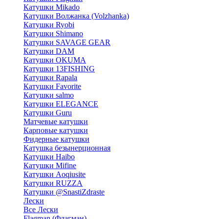
Катушки Mikado
Катушки Волжанка (Volzhanka)
Катушки Ryobi
Катушки Shimano
Катушки SAVAGE GEAR
Катушки DAM
Катушки OKUMA
Катушки 13FISHING
Катушки Rapala
Катушки Favorite
Катушки salmo
Катушки ELEGANCE
Катушки Guru
Матчевые катушки
Карповые катушки
Фидерные катушки
Катушка безынерционная
Катушки Haibo
Катушки Mifine
Катушки Aoqiusite
Катушки RUZZA
Катушки @SnastiZdraste
Лески
Все Лески
Flagman (Флагман)