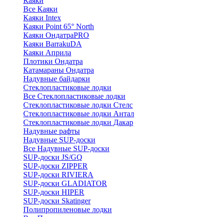
Каяки
Все Каяки
Каяки Intex
Каяки Point 65° North
Каяки ОндатраPRO
Каяки BarrakuDA
Каяки Априла
Плотики Ондатра
Катамараны Ондатра
Надувные байдарки
Стеклопластиковые лодки
Все Стеклопластиковые лодки
Стеклопластиковые лодки Стелс
Стеклопластиковые лодки Антал
Стеклопластиковые лодки Дакар
Надувные рафты
Надувные SUP-доски
Все Надувные SUP-доски
SUP-доски JS/GQ
SUP-доски ZIPPER
SUP-доски RIVIERA
SUP-доски GLADIATOR
SUP-доски HIPER
SUP-доски Skatinger
Полипропиленовые лодки