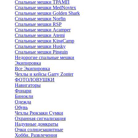
Спальные мешки ТРАМП
Cпальные мешки MedNovtex
Спальные мешки Golden Shark
Спальные мешки Norfin
Спальные мешки RSP
Спальные мешки Acamper
Спальные мешки Atemi
Спальные мешки KingCamp
Спальные мешки Husky
Спальные мешки Pinguin
Недорогие спальные мешки
Экипировка
Все Экипировка
Чехлы и кейсы Garry Zonter
ФОТОЛОВУШКИ
Навигаторы
Фонари
Бинокли
Одежда
Обувь
Чехлы Рюкзаки Сумки
Охранная сигнализация
Надувные домкраты
Очки солнцезащитные
Хобби. Развлечения