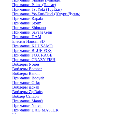
Приманки Mikado (Микадо)
Приманки Palms (Палмс)
Приманки TsuYoki (ТсуЁки)
Приманки Yo-Zuri/Duel (Юзури/Дуэль)
Приманки Rapala
Приманки Storm
Приманки Shimano
Приманки Savage Gear
Приманки DAM
Блесны Hansen SD
Приманки KUUSAMO
Приманки BLUE FOX
Приманки FOX RAGE
Приманки CRAZY FISH
Воблеры Nories
Воблеры Bomber
Воблеры Bandit
Приманки Booyah
Приманки Osko
Воблеры jackall
Воблеры ZipBaits
Воблер Camion
Приманки Mann's
Приманки Narval
Приманки DAG MASTER