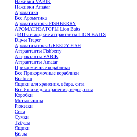
Наживки VABIK
Наживки Amatar
Ароматика
Все Ароматика
Ароматизаторы FISHBERRY
АРОМАТИЗАТОРЫ Lion Baits
ДИПы и жидкие аттрактанты LION BAITS
Dip-ы Traper
Ароматизаторы GREEDY FISH
Аттрактанты Fishberry
Аттрактанты VABIK
Аттрактанты Amatar
Прикормочные кораблики
Все Прикормочные кораблики
Boatman
Ящики для хранения, вёдра, сита
Все Ящики для хранения, вёдра, сита
Коробки
Мотыльницы
Рюкзаки
Сита
Сумки
Тубусы
Ящики
Вёдра