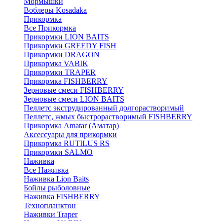
Мормышки
Воблеры Kosadaka
Прикормка
Все Прикормка
Прикормки LION BAITS
Прикормки GREEDY FISH
Прикормки DRAGON
Прикормка VABIK
Прикормки TRAPER
Прикормка FISHBERRY
Зерновые смеси FISHBERRY
Зерновые смеси LION BAITS
Пеллетс экструдированный долгорастворимый
Пеллетс, жмых быстрорастворимый FISHBERRY
Прикормка Amatar (Аматар)
Аксессуары для прикормки
Прикормка RUTILUS RS
Прикормки SALMO
Наживка
Все Наживка
Наживка Lion Baits
Бойлы рыболовные
Наживка FISHBERRY
Технопланктон
Наживки Traper