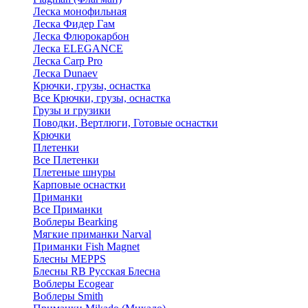
Леска монофильная
Леска Фидер Гам
Леска Флюрокарбон
Леска ELEGANCE
Леска Carp Pro
Леска Dunaev
Крючки, грузы, оснастка
Все Крючки, грузы, оснастка
Грузы и грузики
Поводки, Вертлюги, Готовые оснастки
Крючки
Плетенки
Все Плетенки
Плетеные шнуры
Карповые оснастки
Приманки
Все Приманки
Воблеры Bearking
Мягкие приманки Narval
Приманки Fish Magnet
Блесны MEPPS
Блесны RB Русская Блесна
Воблеры Ecogear
Воблеры Smith