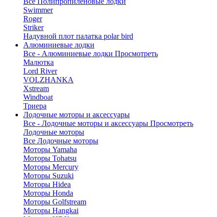
Все Полипропиленовые лодки
Swimmer
Roger
Striker
Надувной плот палатка polar bird
Алюминиевые лодки
Все - Алюминиевые лодки
Просмотреть
Малютка
Lord River
VOLZHANKA
Xstream
Windboat
Триера
Лодочные моторы и аксессуары
Все - Лодочные моторы и аксессуары
Просмотреть
Лодочные моторы
Все Лодочные моторы
Моторы Yamaha
Моторы Tohatsu
Моторы Mercury
Моторы Suzuki
Моторы Hidea
Моторы Honda
Моторы Golfstream
Моторы Hangkai