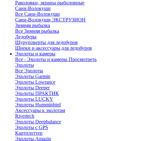
Раколовки, экраны рыболовные
Сани-Волокуши
Все Сани-Волокуши
Сани-Волокуши ЭКСТРУЗИОН
Зимняя рыбалка
Все Зимняя рыбалка
Ледобуры
Шуруповерты для ледобуров
Шнеки и аксессуары для ледобуров
Эхолоты и камеры
Все - Эхолоты и камеры
Просмотреть
Эхолоты
Все Эхолоты
Эхолоты Garmin
Эхолоты Lowrance
Эхолоты Deeper
Эхолоты ПРАКТИК
Эхолоты LUCKY
Эхолоты Humminbird
Аксессуары к эхолотам
Rivertech
Эхолоты Deepbalance
Эхолоты с GPS
Картплоттер
Эхолоты Amazin