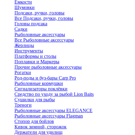
Ёмкости
Шумовки
Подсаки, ручки, головы
Все Подсаки, ручки, головы
Головы подсака
Садки
Рыболовные аксессуары
Все Рыболовные аксессуары
Жерлицы
Инструменты
Платформы и столы
Поплавки и Маркеры
Прочие рыболовные аксессуары
Рогатки
Род-поды и буз-бары Carp Pro
Рыболовные кормушки
Сигнализаторы поклёвки
Средство по уходу за рыбой Lion Baits
Сушилки для рыбы
Треноги
Рыболовные аксессуары ELEGANCE
Рыболовные аксессуары Flagman
Стопор для бойлов
Кивок зимний, сторожок
Держатели для удилищ