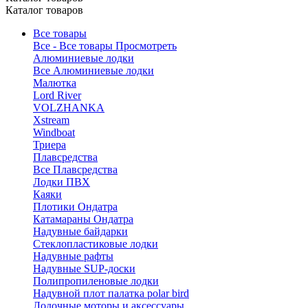
Каталог товаров
Все товары
Все - Все товары
Просмотреть
Алюминиевые лодки
Все Алюминиевые лодки
Малютка
Lord River
VOLZHANKA
Xstream
Windboat
Триера
Плавсредства
Все Плавсредства
Лодки ПВХ
Каяки
Плотики Ондатра
Катамараны Ондатра
Надувные байдарки
Стеклопластиковые лодки
Надувные рафты
Надувные SUP-доски
Полипропиленовые лодки
Надувной плот палатка polar bird
Лодочные моторы и аксессуары