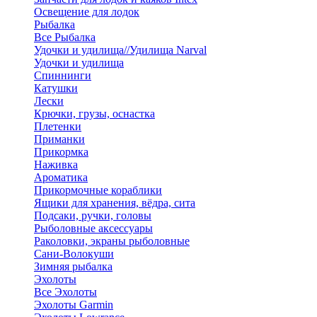
Освещение для лодок
Рыбалка
Все Рыбалка
Удочки и удилища//Удилища Narval
Удочки и удилища
Спиннинги
Катушки
Лески
Крючки, грузы, оснастка
Плетенки
Приманки
Прикормка
Наживка
Ароматика
Прикормочные кораблики
Ящики для хранения, вёдра, сита
Подсаки, ручки, головы
Рыболовные аксессуары
Раколовки, экраны рыболовные
Сани-Волокуши
Зимняя рыбалка
Эхолоты
Все Эхолоты
Эхолоты Garmin