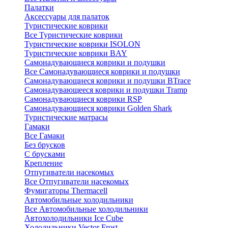
Палатки
Аксессуары для палаток
Туристические коврики
Все Туристические коврики
Туристические коврики ISOLON
Туристические коврики BAY
Самонадувающиеся коврики и подушки
Все Самонадувающиеся коврики и подушки
Самонадувающиеся коврики и подушки BTrace
Самонадувающееся коврики и подушки Tramp
Самонадувающиеся коврики RSP
Самонадувающиеся коврики Golden Shark
Туристические матрасы
Гамаки
Все Гамаки
Без брусков
С брусками
Крепление
Отпугиватели насекомых
Все Отпугиватели насекомых
Фумигаторы Thermacell
Автомобильные холодильники
Все Автомобильные холодильники
Автохолодильники Ice Cube
Холодильники Vector Frost