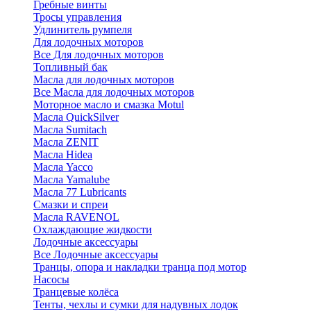
Гребные винты
Тросы управления
Удлинитель румпеля
Для лодочных моторов
Все Для лодочных моторов
Топливный бак
Масла для лодочных моторов
Все Масла для лодочных моторов
Моторное масло и смазка Motul
Масла QuickSilver
Масла Sumitach
Масла ZENIT
Масла Hidea
Масла Yacco
Масла Yamalube
Масла 77 Lubricants
Смазки и спреи
Масла RAVENOL
Охлаждающие жидкости
Лодочные аксессуары
Все Лодочные аксессуары
Транцы, опора и накладки транца под мотор
Насосы
Транцевые колёса
Тенты, чехлы и сумки для надувных лодок