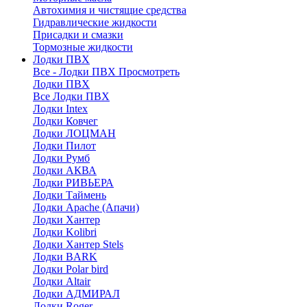
Автохимия и чистящие средства
Гидравлические жидкости
Присадки и смазки
Тормозные жидкости
Лодки ПВХ
Все - Лодки ПВХ
Просмотреть
Лодки ПВХ
Все Лодки ПВХ
Лодки Intex
Лодки Ковчег
Лодки ЛОЦМАН
Лодки Пилот
Лодки Румб
Лодки АКВА
Лодки РИВЬЕРА
Лодки Таймень
Лодки Apache (Апачи)
Лодки Хантер
Лодки Kolibri
Лодки Хантер Stels
Лодки BARK
Лодки Polar bird
Лодки Altair
Лодки АДМИРАЛ
Лодки Roger