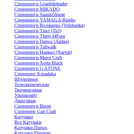
Спиннинги Graphiteleader
Спиннинги MIKADO
Спиннинги SnastiZdraste
Спиннинги YAMAGA Blanks
Спиннинги Волжанка (Volzhanka)
Спиннинги Тикт (Tict)
Спиннинги Thirty34Four
Спиннинги Daiwa (Дайва)
Спиннинги Tailwalk
Спиннинги Нарвал (Narval)
Спиннинги Major Craft
Спиннинги Xesta Black
Спиннинги G-STONE
Спиннинг Kosadaka
Штекерные
Телескопические
Твичинговые
Ультралайт
Джиговые
Спиннинги Bison
Спиннинг Gan Craft
Катушки
Все Катушки
Катушки Daiwa
Катушки Flagman