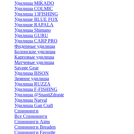
Удилища MIKADO
Удилища COLMIC
Удилища 13FISHING
Удилище BLUE FOX
Удилище RAPALA
Удилища Shimano
Удилища GURU
Удилища CARP PRO
Фидерные удилища
Болонские удилища
Карповые удилища
Матчевые удилища
Savage Gear
Удилища BISON
Зимние удилища
Удилища RUZZA
Удилища F-FISHING
Удилища @SnastiZdraste
Удилища Narval
Удилища Gan Craft
Спиннинги
Все Спиннинги
Спиннинги Aims
Спиннинги Breaden
Спиннинги Favorite