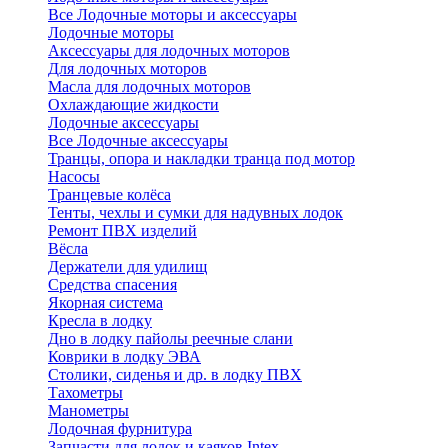
Все Лодочные моторы и аксессуары
Лодочные моторы
Аксессуары для лодочных моторов
Для лодочных моторов
Масла для лодочных моторов
Охлаждающие жидкости
Лодочные аксессуары
Все Лодочные аксессуары
Транцы, опора и накладки транца под мотор
Насосы
Транцевые колёса
Тенты, чехлы и сумки для надувных лодок
Ремонт ПВХ изделий
Вёсла
Держатели для удилищ
Средства спасения
Якорная система
Кресла в лодку
Дно в лодку пайолы реечные слани
Коврики в лодку ЭВА
Столики, сиденья и др. в лодку ПВХ
Тахометры
Манометры
Лодочная фурнитура
Запчасти для лодок и каяков Intex