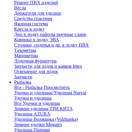
Ремонт ПВХ изделий
Вёсла
Держатели для удилищ
Средства спасения
Якорная система
Кресла в лодку
Дно в лодку пайолы реечные слани
Коврики в лодку ЭВА
Столики, сиденья и др. в лодку ПВХ
Тахометры
Манометры
Лодочная фурнитура
Запчасти для лодок и каяков Intex
Освещение для лодок
Запчасти
Рыбалка
Все - Рыбалка
Просмотреть
Удочки и удилища//Удилища Narval
Удочки и удилища
Все Удочки и удилища
Зимние удилища ТРИ КИТА
Удилища AZURA
Удилища Волжанка (Volzhanka)
Зимние удочки Megatex
Удилища Flagman