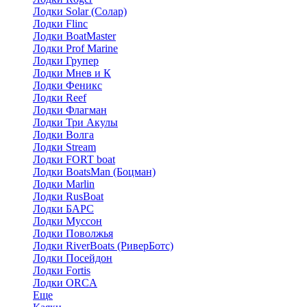
Лодки Solar (Солар)
Лодки Flinc
Лодки BoatMaster
Лодки Prof Marine
Лодки Групер
Лодки Мнев и К
Лодки Феникс
Лодки Reef
Лодки Флагман
Лодки Три Акулы
Лодки Волга
Лодки Stream
Лодки FORT boat
Лодки BoatsMan (Боцман)
Лодки Marlin
Лодки RusBoat
Лодки БАРС
Лодки Муссон
Лодки Поволжья
Лодки RiverBoats (РиверБотс)
Лодки Посейдон
Лодки Fortis
Лодки ORCA
Еще