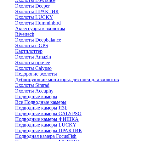
Эхолоты Lowrance
Эхолоты Deeper
Эхолоты ПРАКТИК
Эхолоты LUCKY
Эхолоты Humminbird
Аксессуары к эхолотам
Rivertech
Эхолоты Deepbalance
Эхолоты с GPS
Картплоттер
Эхолоты Amazin
Эхолоты прочее
Эхолоты Calypso
Недорогие эхолоты
Дублирующие мониторы, дисплеи для эхолотов
Эхолоты Simrad
Эхолоты Accuphy
Подводные камеры
Все Подводные камеры
Подводные камеры ЯЗЬ
Подводные камеры CALYPSO
Подводные камеры ФИШКА
Подводные камеры LUCKY
Подводные камеры ПРАКТИК
Подводная камера FocusFish