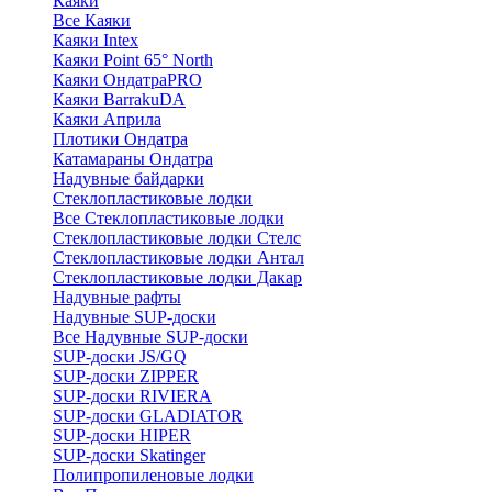
Каяки
Все Каяки
Каяки Intex
Каяки Point 65° North
Каяки ОндатраPRO
Каяки BarrakuDA
Каяки Априла
Плотики Ондатра
Катамараны Ондатра
Надувные байдарки
Стеклопластиковые лодки
Все Стеклопластиковые лодки
Стеклопластиковые лодки Стелс
Стеклопластиковые лодки Антал
Стеклопластиковые лодки Дакар
Надувные рафты
Надувные SUP-доски
Все Надувные SUP-доски
SUP-доски JS/GQ
SUP-доски ZIPPER
SUP-доски RIVIERA
SUP-доски GLADIATOR
SUP-доски HIPER
SUP-доски Skatinger
Полипропиленовые лодки