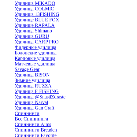
Удилища MIKADO
Удилища COLMIC
Удилища 13FISHING
Удилище BLUE FOX
Удилище RAPALA
Удилища Shimano
Удилища GURU
Удилища CARP PRO
Фидерные удилища
Болонские удилища
Карповые удилища
Матчевые удилища
Savage Gear
Удилища BISON
Зимние удилища
Удилища RUZZA
Удилища F-FISHING
Удилища @SnastiZdraste
Удилища Narval
Удилища Gan Craft
Спиннинги
Все Спиннинги
Спиннинги Aims
Спиннинги Breaden
Спиннинги Favorite