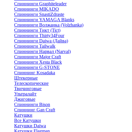
Спиннинги Graphiteleader
Спиннинги MIKADO
Спиннинги SnastiZdraste
Спиннинги YAMAGA Blanks
Спиннинги Волжанка (Volzhanka)
Спиннинги Тикт (Tict)
Спиннинги Thirty34Four
Спиннинги Daiwa (Дайва)
Спиннинги Tailwalk
Спиннинги Нарвал (Narval)
Спиннинги Major Craft
Спиннинги Xesta Black
Спиннинги G-STONE
Спиннинг Kosadaka
Штекерные
Телескопические
Твичинговые
Ультралайт
Джиговые
Спиннинги Bison
Спиннинг Gan Craft
Катушки
Все Катушки
Катушки Daiwa
Катушки Flagman