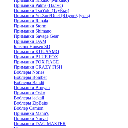
Приманки Mikado (Микадо)
Приманки Palms (Палмс)
Приманки TsuYoki (ТсуЁки)
Приманки Yo-Zuri/Duel (Юзури/Дуэль)
Приманки Rapala
Приманки Storm
Приманки Shimano
Приманки Savage Gear
Приманки DAM
Блесны Hansen SD
Приманки KUUSAMO
Приманки BLUE FOX
Приманки FOX RAGE
Приманки CRAZY FISH
Воблеры Nories
Воблеры Bomber
Воблеры Bandit
Приманки Booyah
Приманки Osko
Воблеры jackall
Воблеры ZipBaits
Воблер Camion
Приманки Mann's
Приманки Narval
Приманки DAG MASTER