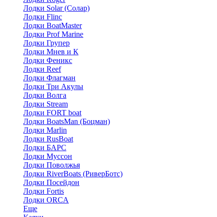
Лодки Solar (Солар)
Лодки Flinc
Лодки BoatMaster
Лодки Prof Marine
Лодки Групер
Лодки Мнев и К
Лодки Феникс
Лодки Reef
Лодки Флагман
Лодки Три Акулы
Лодки Волга
Лодки Stream
Лодки FORT boat
Лодки BoatsMan (Боцман)
Лодки Marlin
Лодки RusBoat
Лодки БАРС
Лодки Муссон
Лодки Поволжья
Лодки RiverBoats (РиверБотс)
Лодки Посейдон
Лодки Fortis
Лодки ORCA
Еще