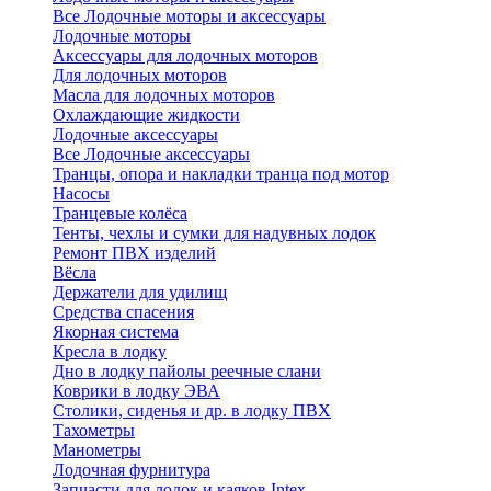
Все Лодочные моторы и аксессуары
Лодочные моторы
Аксессуары для лодочных моторов
Для лодочных моторов
Масла для лодочных моторов
Охлаждающие жидкости
Лодочные аксессуары
Все Лодочные аксессуары
Транцы, опора и накладки транца под мотор
Насосы
Транцевые колёса
Тенты, чехлы и сумки для надувных лодок
Ремонт ПВХ изделий
Вёсла
Держатели для удилищ
Средства спасения
Якорная система
Кресла в лодку
Дно в лодку пайолы реечные слани
Коврики в лодку ЭВА
Столики, сиденья и др. в лодку ПВХ
Тахометры
Манометры
Лодочная фурнитура
Запчасти для лодок и каяков Intex