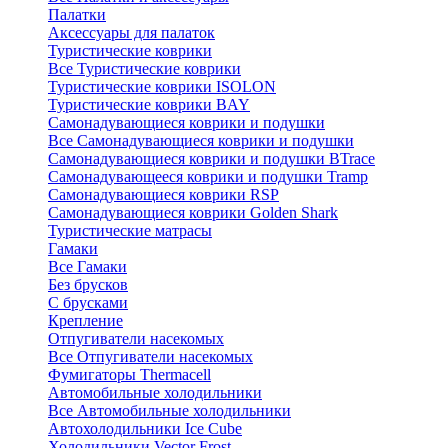
Палатки
Аксессуары для палаток
Туристические коврики
Все Туристические коврики
Туристические коврики ISOLON
Туристические коврики BAY
Самонадувающиеся коврики и подушки
Все Самонадувающиеся коврики и подушки
Самонадувающиеся коврики и подушки BTrace
Самонадувающееся коврики и подушки Tramp
Самонадувающиеся коврики RSP
Самонадувающиеся коврики Golden Shark
Туристические матрасы
Гамаки
Все Гамаки
Без брусков
С брусками
Крепление
Отпугиватели насекомых
Все Отпугиватели насекомых
Фумигаторы Thermacell
Автомобильные холодильники
Все Автомобильные холодильники
Автохолодильники Ice Cube
Холодильники Vector Frost