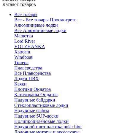
Каталог товаров
Все товары
Все - Все товары
Просмотреть
Алюминиевые лодки
Все Алюминиевые лодки
Малютка
Lord River
VOLZHANKA
Xstream
Windboat
Триера
Плавсредства
Все Плавсредства
Лодки ПВХ
Каяки
Плотики Ондатра
Катамараны Ондатра
Надувные байдарки
Стеклопластиковые лодки
Надувные рафты
Надувные SUP-доски
Полипропиленовые лодки
Надувной плот палатка polar bird
Лодочные моторы и аксессуары