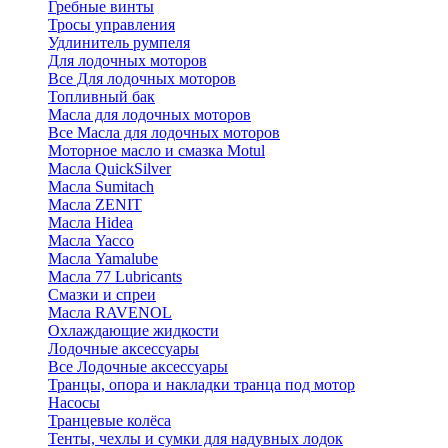
Гребные винты
Тросы управления
Удлинитель румпеля
Для лодочных моторов
Все Для лодочных моторов
Топливный бак
Масла для лодочных моторов
Все Масла для лодочных моторов
Моторное масло и смазка Motul
Масла QuickSilver
Масла Sumitach
Масла ZENIT
Масла Hidea
Масла Yacco
Масла Yamalube
Масла 77 Lubricants
Смазки и спреи
Масла RAVENOL
Охлаждающие жидкости
Лодочные аксессуары
Все Лодочные аксессуары
Транцы, опора и накладки транца под мотор
Насосы
Транцевые колёса
Тенты, чехлы и сумки для надувных лодок