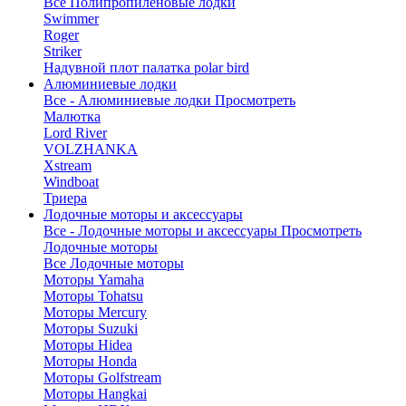
Все Полипропиленовые лодки
Swimmer
Roger
Striker
Надувной плот палатка polar bird
Алюминиевые лодки
Все - Алюминиевые лодки
Просмотреть
Малютка
Lord River
VOLZHANKA
Xstream
Windboat
Триера
Лодочные моторы и аксессуары
Все - Лодочные моторы и аксессуары
Просмотреть
Лодочные моторы
Все Лодочные моторы
Моторы Yamaha
Моторы Tohatsu
Моторы Mercury
Моторы Suzuki
Моторы Hidea
Моторы Honda
Моторы Golfstream
Моторы Hangkai