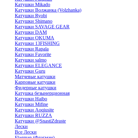
Катушки Mikado
Катушки Волжанка (Volzhanka)
Катушки Ryobi
Катушки Shimano
Катушки SAVAGE GEAR
Катушки DAM
Катушки OKUMA
Катушки 13FISHING
Катушки Rapala
Катушки Favorite
Катушки salmo
Катушки ELEGANCE
Катушки Guru
Матчевые катушки
Карповые катушки
Фидерные катушки
Катушка безынерционная
Катушки Haibo
Катушки Mifine
Катушки Aoqiusite
Катушки RUZZA
Катушки @SnastiZdraste
Лески
Все Лески
Flagman (Флагман)