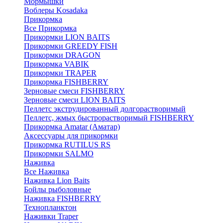
Мормышки
Воблеры Kosadaka
Прикормка
Все Прикормка
Прикормки LION BAITS
Прикормки GREEDY FISH
Прикормки DRAGON
Прикормка VABIK
Прикормки TRAPER
Прикормка FISHBERRY
Зерновые смеси FISHBERRY
Зерновые смеси LION BAITS
Пеллетс экструдированный долгорастворимый
Пеллетс, жмых быстрорастворимый FISHBERRY
Прикормка Amatar (Аматар)
Аксессуары для прикормки
Прикормка RUTILUS RS
Прикормки SALMO
Наживка
Все Наживка
Наживка Lion Baits
Бойлы рыболовные
Наживка FISHBERRY
Технопланктон
Наживки Traper