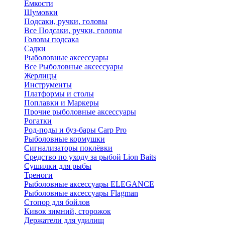
Ёмкости
Шумовки
Подсаки, ручки, головы
Все Подсаки, ручки, головы
Головы подсака
Садки
Рыболовные аксессуары
Все Рыболовные аксессуары
Жерлицы
Инструменты
Платформы и столы
Поплавки и Маркеры
Прочие рыболовные аксессуары
Рогатки
Род-поды и буз-бары Carp Pro
Рыболовные кормушки
Сигнализаторы поклёвки
Средство по уходу за рыбой Lion Baits
Сушилки для рыбы
Треноги
Рыболовные аксессуары ELEGANCE
Рыболовные аксессуары Flagman
Стопор для бойлов
Кивок зимний, сторожок
Держатели для удилищ