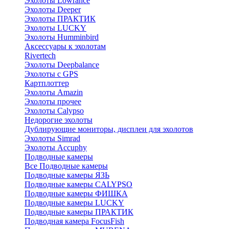
Эхолоты Lowrance
Эхолоты Deeper
Эхолоты ПРАКТИК
Эхолоты LUCKY
Эхолоты Humminbird
Аксессуары к эхолотам
Rivertech
Эхолоты Deepbalance
Эхолоты с GPS
Картплоттер
Эхолоты Amazin
Эхолоты прочее
Эхолоты Calypso
Недорогие эхолоты
Дублирующие мониторы, дисплеи для эхолотов
Эхолоты Simrad
Эхолоты Accuphy
Подводные камеры
Все Подводные камеры
Подводные камеры ЯЗЬ
Подводные камеры CALYPSO
Подводные камеры ФИШКА
Подводные камеры LUCKY
Подводные камеры ПРАКТИК
Подводная камера FocusFish