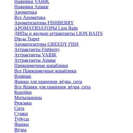
Наживки VABIK
Наживки Amatar
Ароматика
Все Ароматика
Ароматизаторы FISHBERRY
АРОМАТИЗАТОРЫ Lion Baits
ДИПы и жидкие аттрактанты LION BAITS
Dip-ы Traper
Ароматизаторы GREEDY FISH
Аттрактанты Fishberry
Аттрактанты VABIK
Аттрактанты Amatar
Прикормочные кораблики
Все Прикормочные кораблики
Boatman
Ящики для хранения, вёдра, сита
Все Ящики для хранения, вёдра, сита
Коробки
Мотыльницы
Рюкзаки
Сита
Сумки
Тубусы
Ящики
Вёдра