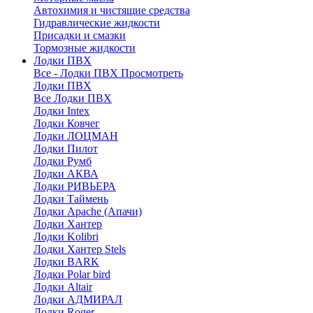
Автохимия и чистящие средства
Гидравлические жидкости
Присадки и смазки
Тормозные жидкости
Лодки ПВХ
Все - Лодки ПВХ
Просмотреть
Лодки ПВХ
Все Лодки ПВХ
Лодки Intex
Лодки Ковчег
Лодки ЛОЦМАН
Лодки Пилот
Лодки Румб
Лодки АКВА
Лодки РИВЬЕРА
Лодки Таймень
Лодки Apache (Апачи)
Лодки Хантер
Лодки Kolibri
Лодки Хантер Stels
Лодки BARK
Лодки Polar bird
Лодки Altair
Лодки АДМИРАЛ
Лодки Roger