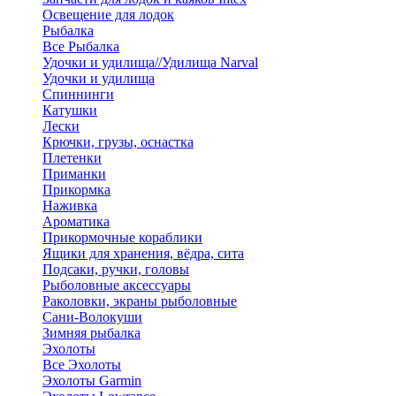
Освещение для лодок
Рыбалка
Все Рыбалка
Удочки и удилища//Удилища Narval
Удочки и удилища
Спиннинги
Катушки
Лески
Крючки, грузы, оснастка
Плетенки
Приманки
Прикормка
Наживка
Ароматика
Прикормочные кораблики
Ящики для хранения, вёдра, сита
Подсаки, ручки, головы
Рыболовные аксессуары
Раколовки, экраны рыболовные
Сани-Волокуши
Зимняя рыбалка
Эхолоты
Все Эхолоты
Эхолоты Garmin