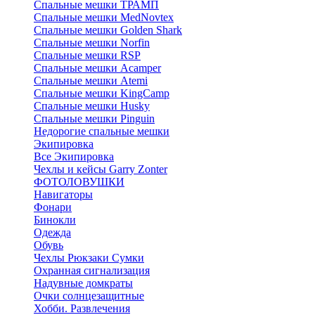
Спальные мешки ТРАМП
Cпальные мешки MedNovtex
Спальные мешки Golden Shark
Спальные мешки Norfin
Спальные мешки RSP
Спальные мешки Acamper
Спальные мешки Atemi
Спальные мешки KingCamp
Спальные мешки Husky
Спальные мешки Pinguin
Недорогие спальные мешки
Экипировка
Все Экипировка
Чехлы и кейсы Garry Zonter
ФОТОЛОВУШКИ
Навигаторы
Фонари
Бинокли
Одежда
Обувь
Чехлы Рюкзаки Сумки
Охранная сигнализация
Надувные домкраты
Очки солнцезащитные
Хобби. Развлечения