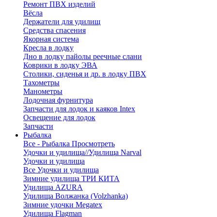
Ремонт ПВХ изделий
Вёсла
Держатели для удилищ
Средства спасения
Якорная система
Кресла в лодку
Дно в лодку пайолы реечные слани
Коврики в лодку ЭВА
Столики, сиденья и др. в лодку ПВХ
Тахометры
Манометры
Лодочная фурнитура
Запчасти для лодок и каяков Intex
Освещение для лодок
Запчасти
Рыбалка
Все - Рыбалка
Просмотреть
Удочки и удилища//Удилища Narval
Удочки и удилища
Все Удочки и удилища
Зимние удилища ТРИ КИТА
Удилища AZURA
Удилища Волжанка (Volzhanka)
Зимние удочки Megatex
Удилища Flagman