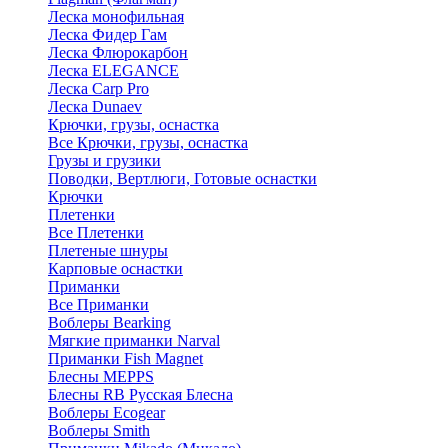
Леска монофильная
Леска Фидер Гам
Леска Флюрокарбон
Леска ELEGANCE
Леска Carp Pro
Леска Dunaev
Крючки, грузы, оснастка
Все Крючки, грузы, оснастка
Грузы и грузики
Поводки, Вертлюги, Готовые оснастки
Крючки
Плетенки
Все Плетенки
Плетеные шнуры
Карповые оснастки
Приманки
Все Приманки
Воблеры Bearking
Мягкие приманки Narval
Приманки Fish Magnet
Блесны MEPPS
Блесны RB Русская Блесна
Воблеры Ecogear
Воблеры Smith