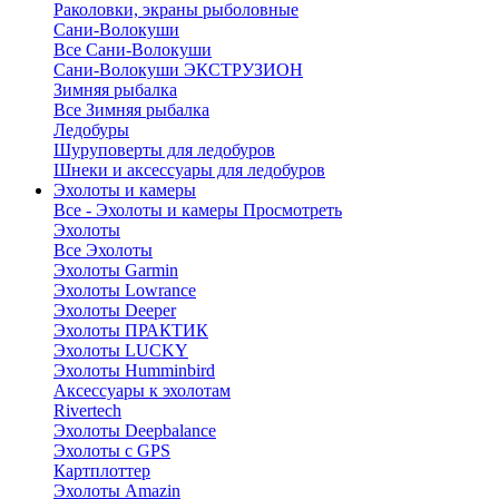
Раколовки, экраны рыболовные
Сани-Волокуши
Все Сани-Волокуши
Сани-Волокуши ЭКСТРУЗИОН
Зимняя рыбалка
Все Зимняя рыбалка
Ледобуры
Шуруповерты для ледобуров
Шнеки и аксессуары для ледобуров
Эхолоты и камеры
Все - Эхолоты и камеры
Просмотреть
Эхолоты
Все Эхолоты
Эхолоты Garmin
Эхолоты Lowrance
Эхолоты Deeper
Эхолоты ПРАКТИК
Эхолоты LUCKY
Эхолоты Humminbird
Аксессуары к эхолотам
Rivertech
Эхолоты Deepbalance
Эхолоты с GPS
Картплоттер
Эхолоты Amazin