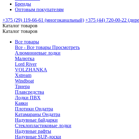
Бренды
Оптовым покупателям
+375 (29) 119-66-61 (многоканальный)
+375 (44) 720-00-22 (дир
Каталог товаров
Каталог товаров
Все товары
Все - Все товары
Просмотреть
Алюминиевые лодки
Малютка
Lord River
VOLZHANKA
Xstream
Windboat
Триера
Плавсредства
Лодки ПВХ
Каяки
Плотики Ондатра
Катамараны Ондатра
Надувные байдарки
Стеклопластиковые лодки
Надувные рафты
Надувные SUP-доски