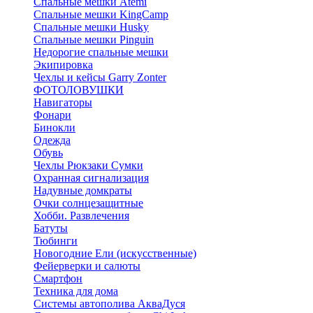
Спальные мешки Atemi
Спальные мешки KingCamp
Спальные мешки Husky
Спальные мешки Pinguin
Недорогие спальные мешки
Экипировка
Чехлы и кейсы Garry Zonter
ФОТОЛОВУШКИ
Навигаторы
Фонари
Бинокли
Одежда
Обувь
Чехлы Рюкзаки Сумки
Охранная сигнализация
Надувные домкраты
Очки солнцезащитные
Хобби. Развлечения
Батуты
Тюбинги
Новогодние Ели (искусственные)
Фейерверки и салюты
Смартфон
Техника для дома
Системы автополива АкваДуся