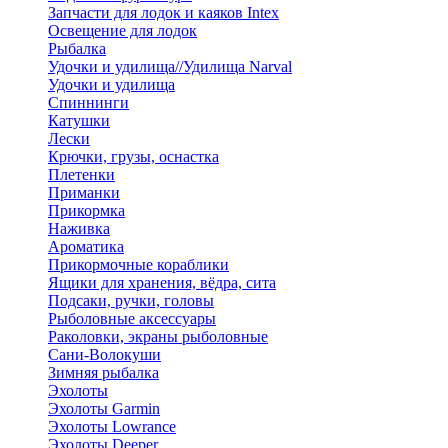
Запчасти для лодок и каяков Intex
Освещение для лодок
Рыбалка
Удочки и удилища//Удилища Narval
Удочки и удилища
Спиннинги
Катушки
Лески
Крючки, грузы, оснастка
Плетенки
Приманки
Прикормка
Наживка
Ароматика
Прикормочные кораблики
Ящики для хранения, вёдра, сита
Подсаки, ручки, головы
Рыболовные аксессуары
Раколовки, экраны рыболовные
Сани-Волокуши
Зимняя рыбалка
Эхолоты
Эхолоты Garmin
Эхолоты Lowrance
Эхолоты Deeper