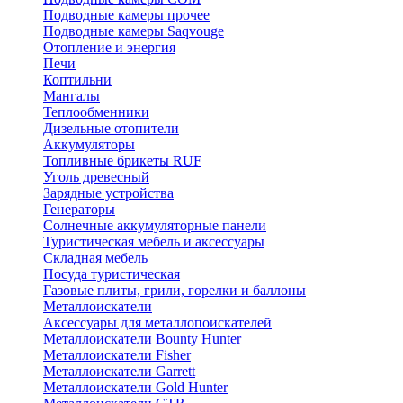
Подводные камеры прочее
Подводные камеры Saqvouge
Отопление и энергия
Печи
Коптильни
Мангалы
Теплообменники
Дизельные отопители
Аккумуляторы
Топливные брикеты RUF
Уголь древесный
Зарядные устройства
Генераторы
Солнечные аккумуляторные панели
Туристическая мебель и аксессуары
Складная мебель
Посуда туристическая
Газовые плиты, грили, горелки и баллоны
Металлоискатели
Аксессуары для металлопоискателей
Металлоискатели Bounty Hunter
Металлоискатели Fisher
Металлоискатели Garrett
Металлоискатели Gold Hunter