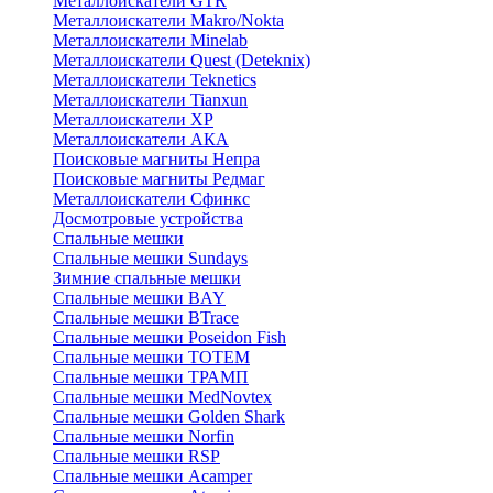
Металлоискатели GTR
Металлоискатели Makro/Nokta
Металлоискатели Minelab
Металлоискатели Quest (Deteknix)
Металлоискатели Teknetics
Металлоискатели Tianxun
Металлоискатели XP
Металлоискатели АКА
Поисковые магниты Непра
Поисковые магниты Редмаг
Металлоискатели Сфинкс
Досмотровые устройства
Спальные мешки
Спальные мешки Sundays
Зимние спальные мешки
Спальные мешки BAY
Спальные мешки BTrace
Спальные мешки Poseidon Fish
Спальные мешки ТОТЕМ
Спальные мешки ТРАМП
Cпальные мешки MedNovtex
Спальные мешки Golden Shark
Спальные мешки Norfin
Спальные мешки RSP
Спальные мешки Acamper