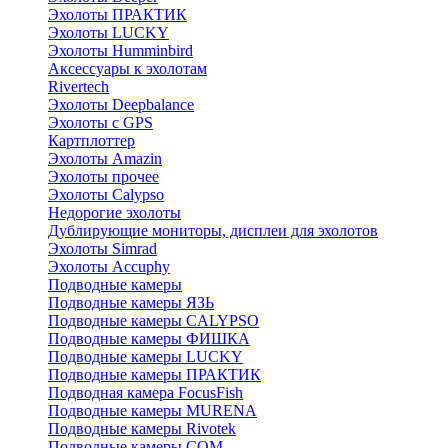
Эхолоты ПРАКТИК
Эхолоты LUCKY
Эхолоты Humminbird
Аксессуары к эхолотам
Rivertech
Эхолоты Deepbalance
Эхолоты с GPS
Картплоттер
Эхолоты Amazin
Эхолоты прочее
Эхолоты Calypso
Недорогие эхолоты
Дублирующие мониторы, дисплеи для эхолотов
Эхолоты Simrad
Эхолоты Accuphy
Подводные камеры
Подводные камеры ЯЗЬ
Подводные камеры CALYPSO
Подводные камеры ФИШКА
Подводные камеры LUCKY
Подводные камеры ПРАКТИК
Подводная камера FocusFish
Подводные камеры MURENA
Подводные камеры Rivotek
Подводные камеры СОМ