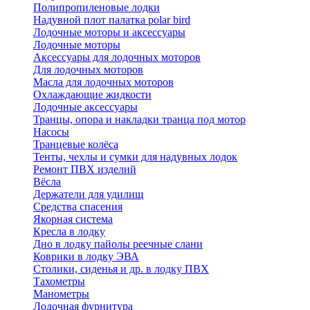
Полипропиленовые лодки
Надувной плот палатка polar bird
Лодочные моторы и аксессуары
Лодочные моторы
Аксессуары для лодочных моторов
Для лодочных моторов
Масла для лодочных моторов
Охлаждающие жидкости
Лодочные аксессуары
Транцы, опора и накладки транца под мотор
Насосы
Транцевые колёса
Тенты, чехлы и сумки для надувных лодок
Ремонт ПВХ изделий
Вёсла
Держатели для удилищ
Средства спасения
Якорная система
Кресла в лодку
Дно в лодку пайолы реечные слани
Коврики в лодку ЭВА
Столики, сиденья и др. в лодку ПВХ
Тахометры
Манометры
Лодочная фурнитура