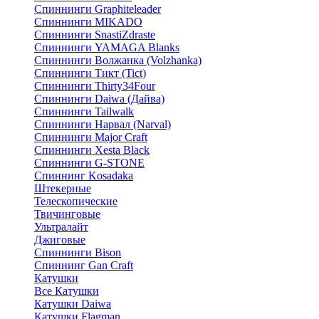
Спиннинги Graphiteleader
Спиннинги MIKADO
Спиннинги SnastiZdraste
Спиннинги YAMAGA Blanks
Спиннинги Волжанка (Volzhanka)
Спиннинги Тикт (Tict)
Спиннинги Thirty34Four
Спиннинги Daiwa (Дайва)
Спиннинги Tailwalk
Спиннинги Нарвал (Narval)
Спиннинги Major Craft
Спиннинги Xesta Black
Спиннинги G-STONE
Спиннинг Kosadaka
Штекерные
Телескопические
Твичинговые
Ультралайт
Джиговые
Спиннинги Bison
Спиннинг Gan Craft
Катушки
Все Катушки
Катушки Daiwa
Катушки Flagman