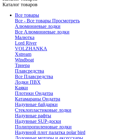
Каталог товаров
Все товары
Все - Все товары
Просмотреть
Алюминиевые лодки
Все Алюминиевые лодки
Малютка
Lord River
VOLZHANKA
Xstream
Windboat
Триера
Плавсредства
Все Плавсредства
Лодки ПВХ
Каяки
Плотики Ондатра
Катамараны Ондатра
Надувные байдарки
Стеклопластиковые лодки
Надувные рафты
Надувные SUP-доски
Полипропиленовые лодки
Надувной плот палатка polar bird
Лодочные моторы и аксессуары