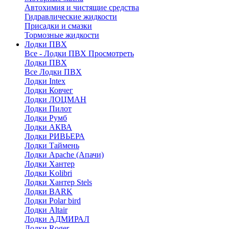
Автохимия и чистящие средства
Гидравлические жидкости
Присадки и смазки
Тормозные жидкости
Лодки ПВХ
Все - Лодки ПВХ
Просмотреть
Лодки ПВХ
Все Лодки ПВХ
Лодки Intex
Лодки Ковчег
Лодки ЛОЦМАН
Лодки Пилот
Лодки Румб
Лодки АКВА
Лодки РИВЬЕРА
Лодки Таймень
Лодки Apache (Апачи)
Лодки Хантер
Лодки Kolibri
Лодки Хантер Stels
Лодки BARK
Лодки Polar bird
Лодки Altair
Лодки АДМИРАЛ
Лодки Roger