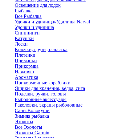
Освещение для лодок
Рыбалка
Все Рыбалка
Удочки и удилища//Удилища Narval
Удочки и удилища
Спиннинги
Катушки
Лески
Крючки, грузы, оснастка
Плетенки
Приманки
Прикормка
Наживка
Ароматика
Прикормочные кораблики
Ящики для хранения, вёдра, сита
Подсаки, ручки, головы
Рыболовные аксессуары
Раколовки, экраны рыболовные
Сани-Волокуши
Зимняя рыбалка
Эхолоты
Все Эхолоты
Эхолоты Garmin