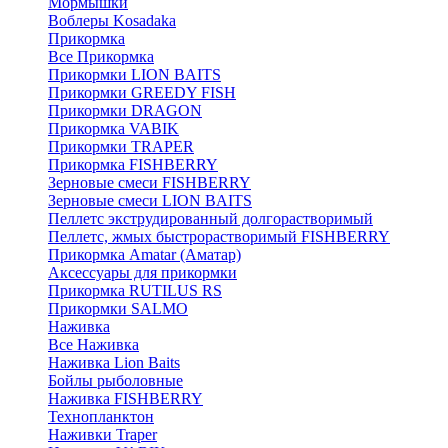
Мормышки
Воблеры Kosadaka
Прикормка
Все Прикормка
Прикормки LION BAITS
Прикормки GREEDY FISH
Прикормки DRAGON
Прикормка VABIK
Прикормки TRAPER
Прикормка FISHBERRY
Зерновые смеси FISHBERRY
Зерновые смеси LION BAITS
Пеллетс экструдированный долгорастворимый
Пеллетс, жмых быстрорастворимый FISHBERRY
Прикормка Amatar (Аматар)
Аксессуары для прикормки
Прикормка RUTILUS RS
Прикормки SALMO
Наживка
Все Наживка
Наживка Lion Baits
Бойлы рыболовные
Наживка FISHBERRY
Технопланктон
Наживки Traper