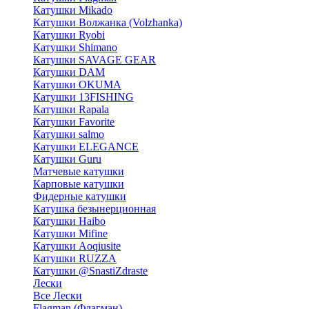
Катушки Mikado
Катушки Волжанка (Volzhanka)
Катушки Ryobi
Катушки Shimano
Катушки SAVAGE GEAR
Катушки DAM
Катушки OKUMA
Катушки 13FISHING
Катушки Rapala
Катушки Favorite
Катушки salmo
Катушки ELEGANCE
Катушки Guru
Матчевые катушки
Карповые катушки
Фидерные катушки
Катушка безынерционная
Катушки Haibo
Катушки Mifine
Катушки Aoqiusite
Катушки RUZZA
Катушки @SnastiZdraste
Лески
Все Лески
Flagman (Флагман)