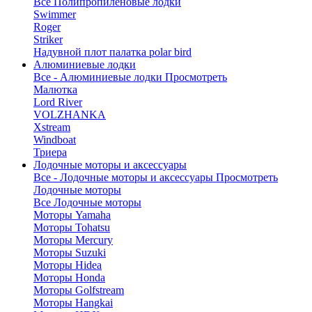
Все Полипропиленовые лодки
Swimmer
Roger
Striker
Надувной плот палатка polar bird
Алюминиевые лодки
Все - Алюминиевые лодки
Просмотреть
Малютка
Lord River
VOLZHANKA
Xstream
Windboat
Триера
Лодочные моторы и аксессуары
Все - Лодочные моторы и аксессуары
Просмотреть
Лодочные моторы
Все Лодочные моторы
Моторы Yamaha
Моторы Tohatsu
Моторы Mercury
Моторы Suzuki
Моторы Hidea
Моторы Honda
Моторы Golfstream
Моторы Hangkai