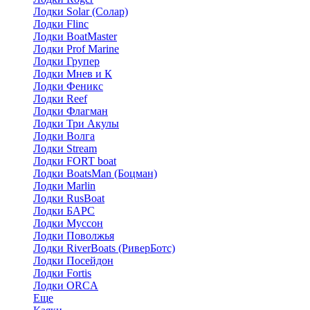
Лодки Solar (Солар)
Лодки Flinc
Лодки BoatMaster
Лодки Prof Marine
Лодки Групер
Лодки Мнев и К
Лодки Феникс
Лодки Reef
Лодки Флагман
Лодки Три Акулы
Лодки Волга
Лодки Stream
Лодки FORT boat
Лодки BoatsMan (Боцман)
Лодки Marlin
Лодки RusBoat
Лодки БАРС
Лодки Муссон
Лодки Поволжья
Лодки RiverBoats (РиверБотс)
Лодки Посейдон
Лодки Fortis
Лодки ORCA
Еще