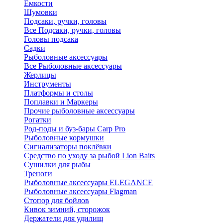
Ёмкости
Шумовки
Подсаки, ручки, головы
Все Подсаки, ручки, головы
Головы подсака
Садки
Рыболовные аксессуары
Все Рыболовные аксессуары
Жерлицы
Инструменты
Платформы и столы
Поплавки и Маркеры
Прочие рыболовные аксессуары
Рогатки
Род-поды и буз-бары Carp Pro
Рыболовные кормушки
Сигнализаторы поклёвки
Средство по уходу за рыбой Lion Baits
Сушилки для рыбы
Треноги
Рыболовные аксессуары ELEGANCE
Рыболовные аксессуары Flagman
Стопор для бойлов
Кивок зимний, сторожок
Держатели для удилищ