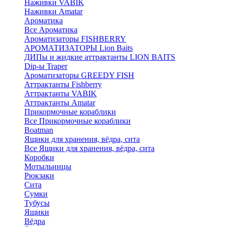
Наживки VABIK
Наживки Amatar
Ароматика
Все Ароматика
Ароматизаторы FISHBERRY
АРОМАТИЗАТОРЫ Lion Baits
ДИПы и жидкие аттрактанты LION BAITS
Dip-ы Traper
Ароматизаторы GREEDY FISH
Аттрактанты Fishberry
Аттрактанты VABIK
Аттрактанты Amatar
Прикормочные кораблики
Все Прикормочные кораблики
Boatman
Ящики для хранения, вёдра, сита
Все Ящики для хранения, вёдра, сита
Коробки
Мотыльницы
Рюкзаки
Сита
Сумки
Тубусы
Ящики
Вёдра