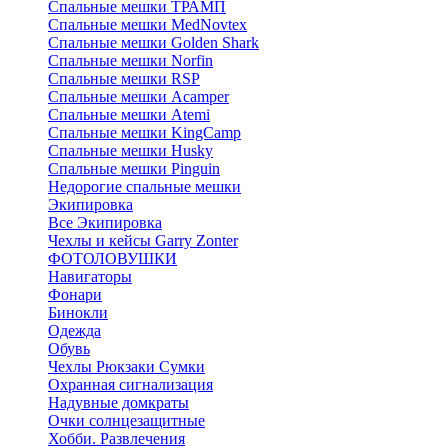
Спальные мешки ТРАМП
Cпальные мешки MedNovtex
Спальные мешки Golden Shark
Спальные мешки Norfin
Спальные мешки RSP
Спальные мешки Acamper
Спальные мешки Atemi
Спальные мешки KingCamp
Спальные мешки Husky
Спальные мешки Pinguin
Недорогие спальные мешки
Экипировка
Все Экипировка
Чехлы и кейсы Garry Zonter
ФОТОЛОВУШКИ
Навигаторы
Фонари
Бинокли
Одежда
Обувь
Чехлы Рюкзаки Сумки
Охранная сигнализация
Надувные домкраты
Очки солнцезащитные
Хобби. Развлечения