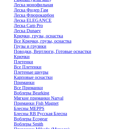
Леска монофильная
Леска Фидер Гам
Леска Флюрокарбон
Леска ELEGANCE
Леска Carp Pro
Леска Dunaev
Крючки, грузы, оснастка
Все Крючки, грузы, оснастка
Грузы и грузики
Поводки, Вертлюги, Готовые оснастки
Крючки
Плетенки
Все Плетенки
Плетеные шнуры
Карповые оснастки
Приманки
Все Приманки
Воблеры Bearking
Мягкие приманки Narval
Приманки Fish Magnet
Блесны MEPPS
Блесны RB Русская Блесна
Воблеры Ecogear
Воблеры Smith