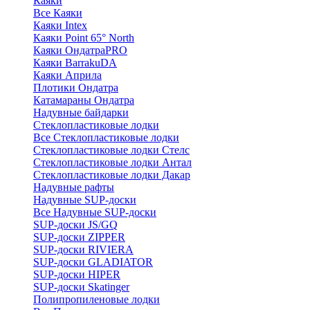
Каяки
Все Каяки
Каяки Intex
Каяки Point 65° North
Каяки ОндатраPRO
Каяки BarrakuDA
Каяки Априла
Плотики Ондатра
Катамараны Ондатра
Надувные байдарки
Стеклопластиковые лодки
Все Стеклопластиковые лодки
Стеклопластиковые лодки Стелс
Стеклопластиковые лодки Антал
Стеклопластиковые лодки Дакар
Надувные рафты
Надувные SUP-доски
Все Надувные SUP-доски
SUP-доски JS/GQ
SUP-доски ZIPPER
SUP-доски RIVIERA
SUP-доски GLADIATOR
SUP-доски HIPER
SUP-доски Skatinger
Полипропиленовые лодки