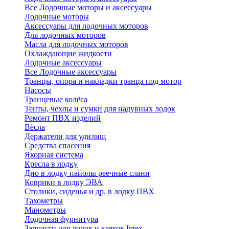
Все Лодочные моторы и аксессуары
Лодочные моторы
Аксессуары для лодочных моторов
Для лодочных моторов
Масла для лодочных моторов
Охлаждающие жидкости
Лодочные аксессуары
Все Лодочные аксессуары
Транцы, опора и накладки транца под мотор
Насосы
Транцевые колёса
Тенты, чехлы и сумки для надувных лодок
Ремонт ПВХ изделий
Вёсла
Держатели для удилищ
Средства спасения
Якорная система
Кресла в лодку
Дно в лодку пайолы реечные слани
Коврики в лодку ЭВА
Столики, сиденья и др. в лодку ПВХ
Тахометры
Манометры
Лодочная фурнитура
Запчасти для лодок и каяков Intex