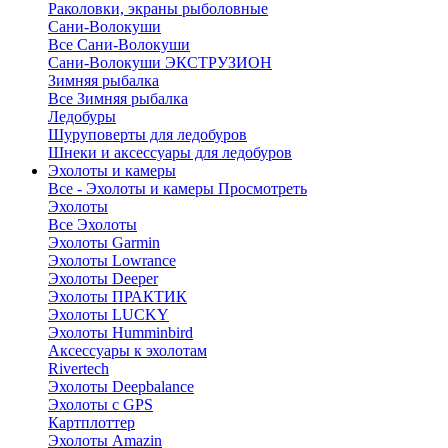
Раколовки, экраны рыболовные
Сани-Волокуши
Все Сани-Волокуши
Сани-Волокуши ЭКСТРУЗИОН
Зимняя рыбалка
Все Зимняя рыбалка
Ледобуры
Шуруповерты для ледобуров
Шнеки и аксессуары для ледобуров
Эхолоты и камеры
Все - Эхолоты и камеры
Просмотреть
Эхолоты
Все Эхолоты
Эхолоты Garmin
Эхолоты Lowrance
Эхолоты Deeper
Эхолоты ПРАКТИК
Эхолоты LUCKY
Эхолоты Humminbird
Аксессуары к эхолотам
Rivertech
Эхолоты Deepbalance
Эхолоты с GPS
Картплоттер
Эхолоты Amazin