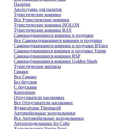
Палатки
Аксессуары для палаток
Туристические коврики
Все Туристические коврики
Туристические коврики ISOLON
Туристические коврики BAY
Самонадувающиеся коврики и подушки
Все Самонадувающиеся коврики и подушки
Самонадувающиеся коврики и подушки BTrace
Самонадувающееся коврики и подушки Tramp
Самонадувающиеся коврики RSP
Самонадувающиеся коврики Golden Shark
Туристические матрасы
Гамаки
Все Гамаки
Без брусков
С брусками
Крепление
Отпугиватели насекомых
Все Отпугиватели насекомых
Фумигаторы Thermacell
Автомобильные холодильники
Все Автомобильные холодильники
Автохолодильники Ice Cube
Холодильники Vector Frost