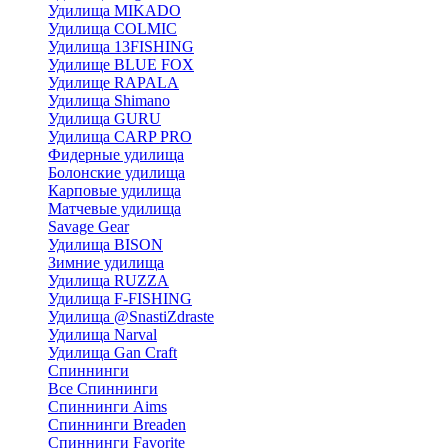
Удилища MIKADO
Удилища COLMIC
Удилища 13FISHING
Удилище BLUE FOX
Удилище RAPALA
Удилища Shimano
Удилища GURU
Удилища CARP PRO
Фидерные удилища
Болонские удилища
Карповые удилища
Матчевые удилища
Savage Gear
Удилища BISON
Зимние удилища
Удилища RUZZA
Удилища F-FISHING
Удилища @SnastiZdraste
Удилища Narval
Удилища Gan Craft
Спиннинги
Все Спиннинги
Спиннинги Aims
Спиннинги Breaden
Спиннинги Favorite