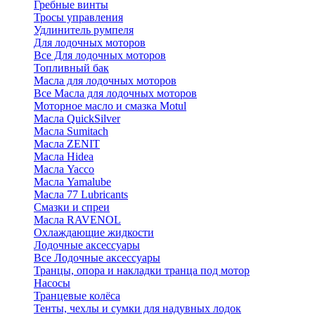
Гребные винты
Тросы управления
Удлинитель румпеля
Для лодочных моторов
Все Для лодочных моторов
Топливный бак
Масла для лодочных моторов
Все Масла для лодочных моторов
Моторное масло и смазка Motul
Масла QuickSilver
Масла Sumitach
Масла ZENIT
Масла Hidea
Масла Yacco
Масла Yamalube
Масла 77 Lubricants
Смазки и спреи
Масла RAVENOL
Охлаждающие жидкости
Лодочные аксессуары
Все Лодочные аксессуары
Транцы, опора и накладки транца под мотор
Насосы
Транцевые колёса
Тенты, чехлы и сумки для надувных лодок