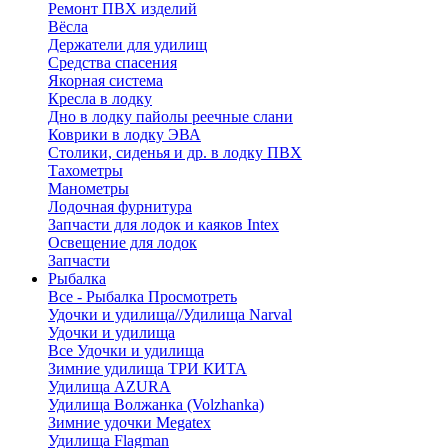
Ремонт ПВХ изделий
Вёсла
Держатели для удилищ
Средства спасения
Якорная система
Кресла в лодку
Дно в лодку пайолы реечные слани
Коврики в лодку ЭВА
Столики, сиденья и др. в лодку ПВХ
Тахометры
Манометры
Лодочная фурнитура
Запчасти для лодок и каяков Intex
Освещение для лодок
Запчасти
Рыбалка
Все - Рыбалка
Просмотреть
Удочки и удилища//Удилища Narval
Удочки и удилища
Все Удочки и удилища
Зимние удилища ТРИ КИТА
Удилища AZURA
Удилища Волжанка (Volzhanka)
Зимние удочки Megatex
Удилища Flagman