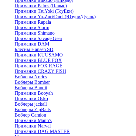
Приманки Mikado (Микадо)
Приманки Palms (Палмс)
Приманки TsuYoki (ТсуЁки)
Приманки Yo-Zuri/Duel (Юзури/Дуэль)
Приманки Rapala
Приманки Storm
Приманки Shimano
Приманки Savage Gear
Приманки DAM
Блесны Hansen SD
Приманки KUUSAMO
Приманки BLUE FOX
Приманки FOX RAGE
Приманки CRAZY FISH
Воблеры Nories
Воблеры Bomber
Воблеры Bandit
Приманки Booyah
Приманки Osko
Воблеры jackall
Воблеры ZipBaits
Воблер Camion
Приманки Mann's
Приманки Narval
Приманки DAG MASTER