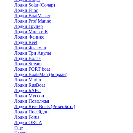
Лодки Solar (Солар)
Лодки Flinc
Лодки BoatMaster
Лодки Prof Marine
Лодки Групер
Лодки Мнев и К
Лодки Феникс
Лодки Reef
Лодки Флагман
Лодки Три Акулы
Лодки Волга
Лодки Stream
Лодки FORT boat
Лодки BoatsMan (Боцман)
Лодки Marlin
Лодки RusBoat
Лодки БАРС
Лодки Муссон
Лодки Поволжья
Лодки RiverBoats (РиверБотс)
Лодки Посейдон
Лодки Fortis
Лодки ORCA
Еще