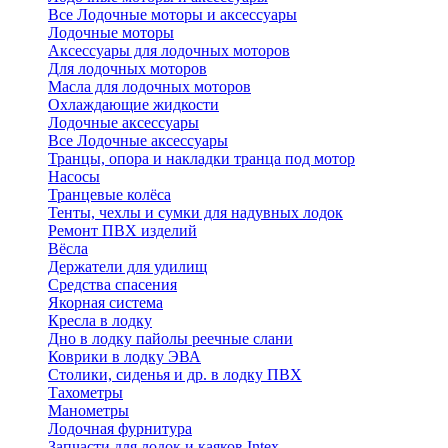
Все Лодочные моторы и аксессуары
Лодочные моторы
Аксессуары для лодочных моторов
Для лодочных моторов
Масла для лодочных моторов
Охлаждающие жидкости
Лодочные аксессуары
Все Лодочные аксессуары
Транцы, опора и накладки транца под мотор
Насосы
Транцевые колёса
Тенты, чехлы и сумки для надувных лодок
Ремонт ПВХ изделий
Вёсла
Держатели для удилищ
Средства спасения
Якорная система
Кресла в лодку
Дно в лодку пайолы реечные слани
Коврики в лодку ЭВА
Столики, сиденья и др. в лодку ПВХ
Тахометры
Манометры
Лодочная фурнитура
Запчасти для лодок и каяков Intex