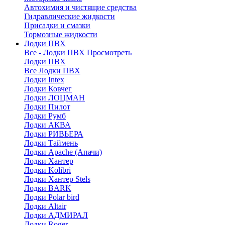
Автохимия и чистящие средства
Гидравлические жидкости
Присадки и смазки
Тормозные жидкости
Лодки ПВХ
Все - Лодки ПВХ
Просмотреть
Лодки ПВХ
Все Лодки ПВХ
Лодки Intex
Лодки Ковчег
Лодки ЛОЦМАН
Лодки Пилот
Лодки Румб
Лодки АКВА
Лодки РИВЬЕРА
Лодки Таймень
Лодки Apache (Апачи)
Лодки Хантер
Лодки Kolibri
Лодки Хантер Stels
Лодки BARK
Лодки Polar bird
Лодки Altair
Лодки АДМИРАЛ
Лодки Roger