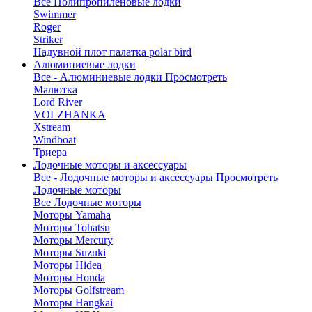
Все Полипропиленовые лодки
Swimmer
Roger
Striker
Надувной плот палатка polar bird
Алюминиевые лодки
Все - Алюминиевые лодки
Просмотреть
Малютка
Lord River
VOLZHANKA
Xstream
Windboat
Триера
Лодочные моторы и аксессуары
Все - Лодочные моторы и аксессуары
Просмотреть
Лодочные моторы
Все Лодочные моторы
Моторы Yamaha
Моторы Tohatsu
Моторы Mercury
Моторы Suzuki
Моторы Hidea
Моторы Honda
Моторы Golfstream
Моторы Hangkai