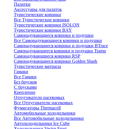
Палатки
Аксессуары для палаток
Туристические коврики
Все Туристические коврики
Туристические коврики ISOLON
Туристические коврики BAY
Самонадувающиеся коврики и подушки
Все Самонадувающиеся коврики и подушки
Самонадувающиеся коврики и подушки BTrace
Самонадувающееся коврики и подушки Tramp
Самонадувающиеся коврики RSP
Самонадувающиеся коврики Golden Shark
Туристические матрасы
Гамаки
Все Гамаки
Без брусков
С брусками
Крепление
Отпугиватели насекомых
Все Отпугиватели насекомых
Фумигаторы Thermacell
Автомобильные холодильники
Все Автомобильные холодильники
Автохолодильники Ice Cube
Холодильники Vector Frost