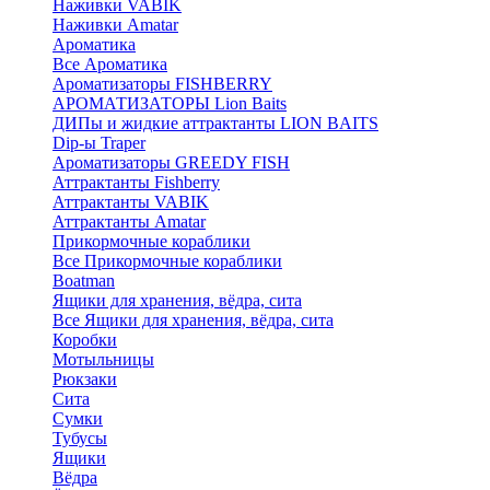
Наживки VABIK
Наживки Amatar
Ароматика
Все Ароматика
Ароматизаторы FISHBERRY
АРОМАТИЗАТОРЫ Lion Baits
ДИПы и жидкие аттрактанты LION BAITS
Dip-ы Traper
Ароматизаторы GREEDY FISH
Аттрактанты Fishberry
Аттрактанты VABIK
Аттрактанты Amatar
Прикормочные кораблики
Все Прикормочные кораблики
Boatman
Ящики для хранения, вёдра, сита
Все Ящики для хранения, вёдра, сита
Коробки
Мотыльницы
Рюкзаки
Сита
Сумки
Тубусы
Ящики
Вёдра