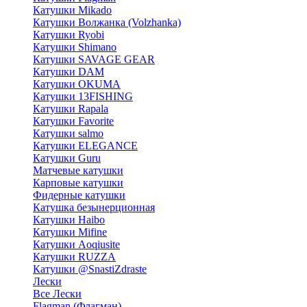
Катушки Mikado
Катушки Волжанка (Volzhanka)
Катушки Ryobi
Катушки Shimano
Катушки SAVAGE GEAR
Катушки DAM
Катушки OKUMA
Катушки 13FISHING
Катушки Rapala
Катушки Favorite
Катушки salmo
Катушки ELEGANCE
Катушки Guru
Матчевые катушки
Карповые катушки
Фидерные катушки
Катушка безынерционная
Катушки Haibo
Катушки Mifine
Катушки Aoqiusite
Катушки RUZZA
Катушки @SnastiZdraste
Лески
Все Лески
Flagman (Флагман)