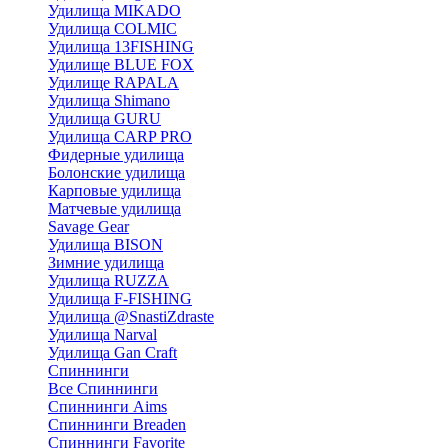
Удилища MIKADO
Удилища COLMIC
Удилища 13FISHING
Удилище BLUE FOX
Удилище RAPALA
Удилища Shimano
Удилища GURU
Удилища CARP PRO
Фидерные удилища
Болонские удилища
Карповые удилища
Матчевые удилища
Savage Gear
Удилища BISON
Зимние удилища
Удилища RUZZA
Удилища F-FISHING
Удилища @SnastiZdraste
Удилища Narval
Удилища Gan Craft
Спиннинги
Все Спиннинги
Спиннинги Aims
Спиннинги Breaden
Спиннинги Favorite