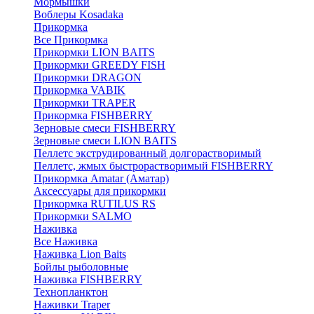
Мормышки
Воблеры Kosadaka
Прикормка
Все Прикормка
Прикормки LION BAITS
Прикормки GREEDY FISH
Прикормки DRAGON
Прикормка VABIK
Прикормки TRAPER
Прикормка FISHBERRY
Зерновые смеси FISHBERRY
Зерновые смеси LION BAITS
Пеллетс экструдированный долгорастворимый
Пеллетс, жмых быстрорастворимый FISHBERRY
Прикормка Amatar (Аматар)
Аксессуары для прикормки
Прикормка RUTILUS RS
Прикормки SALMO
Наживка
Все Наживка
Наживка Lion Baits
Бойлы рыболовные
Наживка FISHBERRY
Технопланктон
Наживки Traper