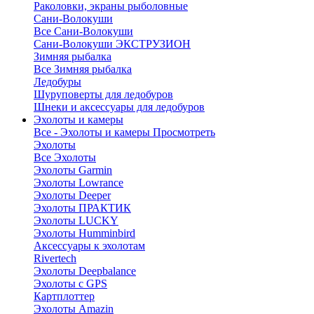
Раколовки, экраны рыболовные
Сани-Волокуши
Все Сани-Волокуши
Сани-Волокуши ЭКСТРУЗИОН
Зимняя рыбалка
Все Зимняя рыбалка
Ледобуры
Шуруповерты для ледобуров
Шнеки и аксессуары для ледобуров
Эхолоты и камеры
Все - Эхолоты и камеры
Просмотреть
Эхолоты
Все Эхолоты
Эхолоты Garmin
Эхолоты Lowrance
Эхолоты Deeper
Эхолоты ПРАКТИК
Эхолоты LUCKY
Эхолоты Humminbird
Аксессуары к эхолотам
Rivertech
Эхолоты Deepbalance
Эхолоты с GPS
Картплоттер
Эхолоты Amazin