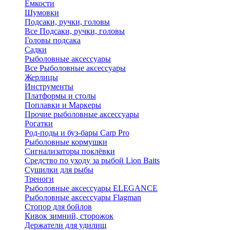
Ёмкости
Шумовки
Подсаки, ручки, головы
Все Подсаки, ручки, головы
Головы подсака
Садки
Рыболовные аксессуары
Все Рыболовные аксессуары
Жерлицы
Инструменты
Платформы и столы
Поплавки и Маркеры
Прочие рыболовные аксессуары
Рогатки
Род-поды и буз-бары Carp Pro
Рыболовные кормушки
Сигнализаторы поклёвки
Средство по уходу за рыбой Lion Baits
Сушилки для рыбы
Треноги
Рыболовные аксессуары ELEGANCE
Рыболовные аксессуары Flagman
Стопор для бойлов
Кивок зимний, сторожок
Держатели для удилищ