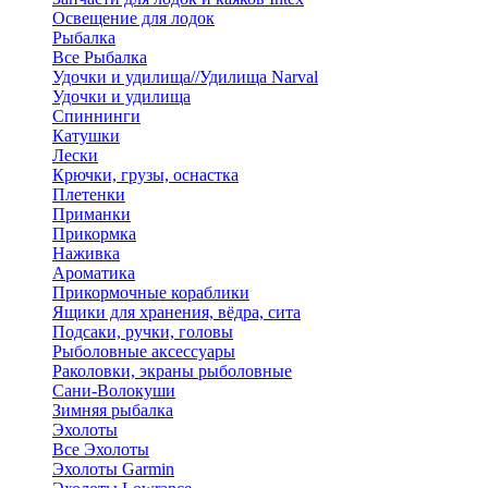
Освещение для лодок
Рыбалка
Все Рыбалка
Удочки и удилища//Удилища Narval
Удочки и удилища
Спиннинги
Катушки
Лески
Крючки, грузы, оснастка
Плетенки
Приманки
Прикормка
Наживка
Ароматика
Прикормочные кораблики
Ящики для хранения, вёдра, сита
Подсаки, ручки, головы
Рыболовные аксессуары
Раколовки, экраны рыболовные
Сани-Волокуши
Зимняя рыбалка
Эхолоты
Все Эхолоты
Эхолоты Garmin