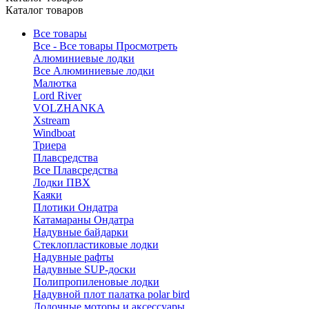
Каталог товаров
Все товары
Все - Все товары
Просмотреть
Алюминиевые лодки
Все Алюминиевые лодки
Малютка
Lord River
VOLZHANKA
Xstream
Windboat
Триера
Плавсредства
Все Плавсредства
Лодки ПВХ
Каяки
Плотики Ондатра
Катамараны Ондатра
Надувные байдарки
Стеклопластиковые лодки
Надувные рафты
Надувные SUP-доски
Полипропиленовые лодки
Надувной плот палатка polar bird
Лодочные моторы и аксессуары