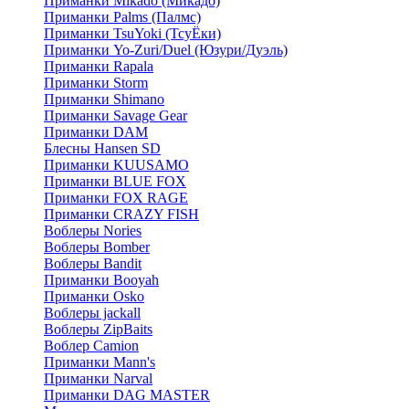
Приманки Mikado (Микадо)
Приманки Palms (Палмс)
Приманки TsuYoki (ТсуЁки)
Приманки Yo-Zuri/Duel (Юзури/Дуэль)
Приманки Rapala
Приманки Storm
Приманки Shimano
Приманки Savage Gear
Приманки DAM
Блесны Hansen SD
Приманки KUUSAMO
Приманки BLUE FOX
Приманки FOX RAGE
Приманки CRAZY FISH
Воблеры Nories
Воблеры Bomber
Воблеры Bandit
Приманки Booyah
Приманки Osko
Воблеры jackall
Воблеры ZipBaits
Воблер Camion
Приманки Mann's
Приманки Narval
Приманки DAG MASTER