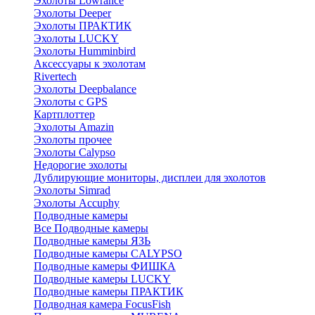
Эхолоты Lowrance
Эхолоты Deeper
Эхолоты ПРАКТИК
Эхолоты LUCKY
Эхолоты Humminbird
Аксессуары к эхолотам
Rivertech
Эхолоты Deepbalance
Эхолоты с GPS
Картплоттер
Эхолоты Amazin
Эхолоты прочее
Эхолоты Calypso
Недорогие эхолоты
Дублирующие мониторы, дисплеи для эхолотов
Эхолоты Simrad
Эхолоты Accuphy
Подводные камеры
Все Подводные камеры
Подводные камеры ЯЗЬ
Подводные камеры CALYPSO
Подводные камеры ФИШКА
Подводные камеры LUCKY
Подводные камеры ПРАКТИК
Подводная камера FocusFish