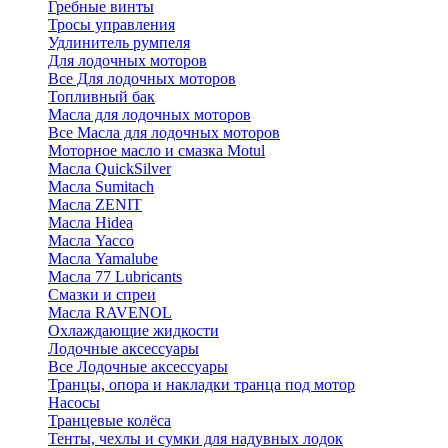
Гребные винты
Тросы управления
Удлинитель румпеля
Для лодочных моторов
Все Для лодочных моторов
Топливный бак
Масла для лодочных моторов
Все Масла для лодочных моторов
Моторное масло и смазка Motul
Масла QuickSilver
Масла Sumitach
Масла ZENIT
Масла Hidea
Масла Yacco
Масла Yamalube
Масла 77 Lubricants
Смазки и спреи
Масла RAVENOL
Охлаждающие жидкости
Лодочные аксессуары
Все Лодочные аксессуары
Транцы, опора и накладки транца под мотор
Насосы
Транцевые колёса
Тенты, чехлы и сумки для надувных лодок