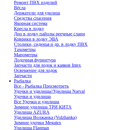
Ремонт ПВХ изделий
Вёсла
Держатели для удилищ
Средства спасения
Якорная система
Кресла в лодку
Дно в лодку пайолы реечные слани
Коврики в лодку ЭВА
Столики, сиденья и др. в лодку ПВХ
Тахометры
Манометры
Лодочная фурнитура
Запчасти для лодок и каяков Intex
Освещение для лодок
Запчасти
Рыбалка
Все - Рыбалка
Просмотреть
Удочки и удилища//Удилища Narval
Удочки и удилища
Все Удочки и удилища
Зимние удилища ТРИ КИТА
Удилища AZURA
Удилища Волжанка (Volzhanka)
Зимние удочки Megatex
Удилища Flagman