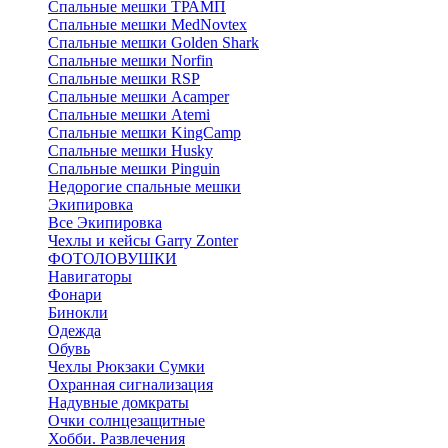
Спальные мешки ТРАМП
Cпальные мешки MedNovtex
Спальные мешки Golden Shark
Спальные мешки Norfin
Спальные мешки RSP
Спальные мешки Acamper
Спальные мешки Atemi
Спальные мешки KingCamp
Спальные мешки Husky
Спальные мешки Pinguin
Недорогие спальные мешки
Экипировка
Все Экипировка
Чехлы и кейсы Garry Zonter
ФОТОЛОВУШКИ
Навигаторы
Фонари
Бинокли
Одежда
Обувь
Чехлы Рюкзаки Сумки
Охранная сигнализация
Надувные домкраты
Очки солнцезащитные
Хобби. Развлечения