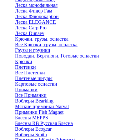
Леска монофильная
Леска Фидер Гам
Леска Флюрокарбон
Леска ELEGANCE
Леска Carp Pro
Леска Dunaev
Крючки, грузы, оснастка
Все Крючки, грузы, оснастка
Грузы и грузики
Поводки, Вертлюги, Готовые оснастки
Крючки
Плетенки
Все Плетенки
Плетеные шнуры
Карповые оснастки
Приманки
Все Приманки
Воблеры Bearking
Мягкие приманки Narval
Приманки Fish Magnet
Блесны MEPPS
Блесны RB Русская Блесна
Воблеры Ecogear
Воблеры Smith