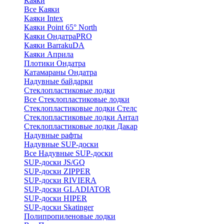
Каяки
Все Каяки
Каяки Intex
Каяки Point 65° North
Каяки ОндатраPRO
Каяки BarrakuDA
Каяки Априла
Плотики Ондатра
Катамараны Ондатра
Надувные байдарки
Стеклопластиковые лодки
Все Стеклопластиковые лодки
Стеклопластиковые лодки Стелс
Стеклопластиковые лодки Антал
Стеклопластиковые лодки Дакар
Надувные рафты
Надувные SUP-доски
Все Надувные SUP-доски
SUP-доски JS/GQ
SUP-доски ZIPPER
SUP-доски RIVIERA
SUP-доски GLADIATOR
SUP-доски HIPER
SUP-доски Skatinger
Полипропиленовые лодки