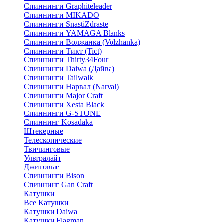
Спиннинги Graphiteleader
Спиннинги MIKADO
Спиннинги SnastiZdraste
Спиннинги YAMAGA Blanks
Спиннинги Волжанка (Volzhanka)
Спиннинги Тикт (Tict)
Спиннинги Thirty34Four
Спиннинги Daiwa (Дайва)
Спиннинги Tailwalk
Спиннинги Нарвал (Narval)
Спиннинги Major Craft
Спиннинги Xesta Black
Спиннинги G-STONE
Спиннинг Kosadaka
Штекерные
Телескопические
Твичинговые
Ультралайт
Джиговые
Спиннинги Bison
Спиннинг Gan Craft
Катушки
Все Катушки
Катушки Daiwa
Катушки Flagman