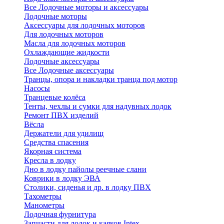
Все Лодочные моторы и аксессуары
Лодочные моторы
Аксессуары для лодочных моторов
Для лодочных моторов
Масла для лодочных моторов
Охлаждающие жидкости
Лодочные аксессуары
Все Лодочные аксессуары
Транцы, опора и накладки транца под мотор
Насосы
Транцевые колёса
Тенты, чехлы и сумки для надувных лодок
Ремонт ПВХ изделий
Вёсла
Держатели для удилищ
Средства спасения
Якорная система
Кресла в лодку
Дно в лодку пайолы реечные слани
Коврики в лодку ЭВА
Столики, сиденья и др. в лодку ПВХ
Тахометры
Манометры
Лодочная фурнитура
Запчасти для лодок и каяков Intex