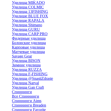
Удилища MIKADO
Удилища COLMIC
Удилища 13FISHING
Удилище BLUE FOX
Удилище RAPALA
Удилища Shimano
Удилища GURU
Удилища CARP PRO
Фидерные удилища
Болонские удилища
Карповые удилища
Матчевые удилища
Savage Gear
Удилища BISON
Зимние удилища
Удилища RUZZA
Удилища F-FISHING
Удилища @SnastiZdraste
Удилища Narval
Удилища Gan Craft
Спиннинги
Все Спиннинги
Спиннинги Aims
Спиннинги Breaden
Спиннинги Favorite