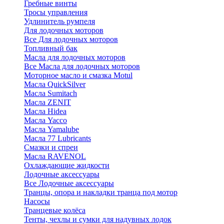
Гребные винты
Тросы управления
Удлинитель румпеля
Для лодочных моторов
Все Для лодочных моторов
Топливный бак
Масла для лодочных моторов
Все Масла для лодочных моторов
Моторное масло и смазка Motul
Масла QuickSilver
Масла Sumitach
Масла ZENIT
Масла Hidea
Масла Yacco
Масла Yamalube
Масла 77 Lubricants
Смазки и спреи
Масла RAVENOL
Охлаждающие жидкости
Лодочные аксессуары
Все Лодочные аксессуары
Транцы, опора и накладки транца под мотор
Насосы
Транцевые колёса
Тенты, чехлы и сумки для надувных лодок