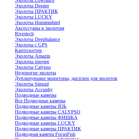
Эхолоты Lowrance
Эхолоты Deeper
Эхолоты ПРАКТИК
Эхолоты LUCKY
Эхолоты Humminbird
Аксессуары к эхолотам
Rivertech
Эхолоты Deepbalance
Эхолоты с GPS
Картплоттер
Эхолоты Amazin
Эхолоты прочее
Эхолоты Calypso
Недорогие эхолоты
Дублирующие мониторы, дисплеи для эхолотов
Эхолоты Simrad
Эхолоты Accuphy
Подводные камеры
Все Подводные камеры
Подводные камеры ЯЗЬ
Подводные камеры CALYPSO
Подводные камеры ФИШКА
Подводные камеры LUCKY
Подводные камеры ПРАКТИК
Подводная камера FocusFish