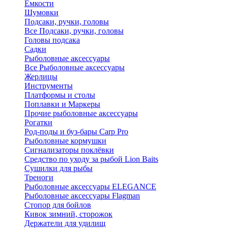
Ёмкости
Шумовки
Подсаки, ручки, головы
Все Подсаки, ручки, головы
Головы подсака
Садки
Рыболовные аксессуары
Все Рыболовные аксессуары
Жерлицы
Инструменты
Платформы и столы
Поплавки и Маркеры
Прочие рыболовные аксессуары
Рогатки
Род-поды и буз-бары Carp Pro
Рыболовные кормушки
Сигнализаторы поклёвки
Средство по уходу за рыбой Lion Baits
Сушилки для рыбы
Треноги
Рыболовные аксессуары ELEGANCE
Рыболовные аксессуары Flagman
Стопор для бойлов
Кивок зимний, сторожок
Держатели для удилищ