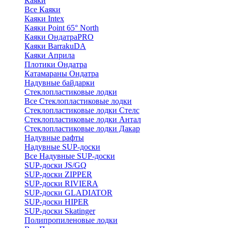
Каяки
Все Каяки
Каяки Intex
Каяки Point 65° North
Каяки ОндатраPRO
Каяки BarrakuDA
Каяки Априла
Плотики Ондатра
Катамараны Ондатра
Надувные байдарки
Стеклопластиковые лодки
Все Стеклопластиковые лодки
Стеклопластиковые лодки Стелс
Стеклопластиковые лодки Антал
Стеклопластиковые лодки Дакар
Надувные рафты
Надувные SUP-доски
Все Надувные SUP-доски
SUP-доски JS/GQ
SUP-доски ZIPPER
SUP-доски RIVIERA
SUP-доски GLADIATOR
SUP-доски HIPER
SUP-доски Skatinger
Полипропиленовые лодки