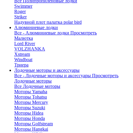
Все Полипропиленовые лодки
Swimmer
Roger
Striker
Надувной плот палатка polar bird
Алюминиевые лодки
Все - Алюминиевые лодки
Просмотреть
Малютка
Lord River
VOLZHANKA
Xstream
Windboat
Триера
Лодочные моторы и аксессуары
Все - Лодочные моторы и аксессуары
Просмотреть
Лодочные моторы
Все Лодочные моторы
Моторы Yamaha
Моторы Tohatsu
Моторы Mercury
Моторы Suzuki
Моторы Hidea
Моторы Honda
Моторы Golfstream
Моторы Hangkai