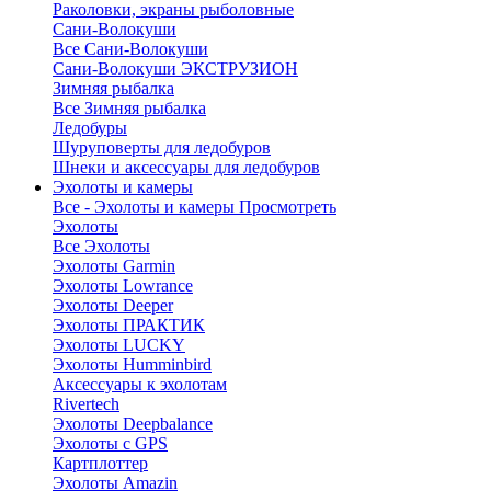
Раколовки, экраны рыболовные
Сани-Волокуши
Все Сани-Волокуши
Сани-Волокуши ЭКСТРУЗИОН
Зимняя рыбалка
Все Зимняя рыбалка
Ледобуры
Шуруповерты для ледобуров
Шнеки и аксессуары для ледобуров
Эхолоты и камеры
Все - Эхолоты и камеры
Просмотреть
Эхолоты
Все Эхолоты
Эхолоты Garmin
Эхолоты Lowrance
Эхолоты Deeper
Эхолоты ПРАКТИК
Эхолоты LUCKY
Эхолоты Humminbird
Аксессуары к эхолотам
Rivertech
Эхолоты Deepbalance
Эхолоты с GPS
Картплоттер
Эхолоты Amazin