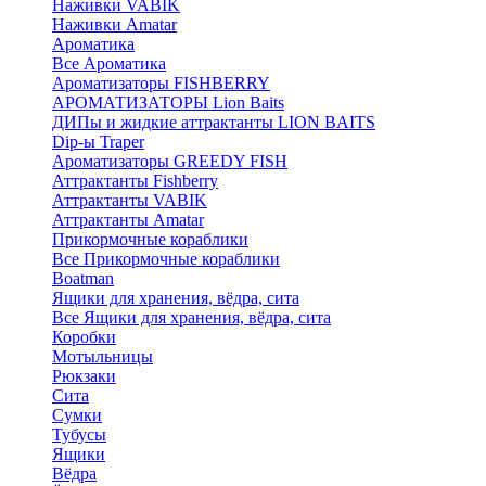
Наживки VABIK
Наживки Amatar
Ароматика
Все Ароматика
Ароматизаторы FISHBERRY
АРОМАТИЗАТОРЫ Lion Baits
ДИПы и жидкие аттрактанты LION BAITS
Dip-ы Traper
Ароматизаторы GREEDY FISH
Аттрактанты Fishberry
Аттрактанты VABIK
Аттрактанты Amatar
Прикормочные кораблики
Все Прикормочные кораблики
Boatman
Ящики для хранения, вёдра, сита
Все Ящики для хранения, вёдра, сита
Коробки
Мотыльницы
Рюкзаки
Сита
Сумки
Тубусы
Ящики
Вёдра