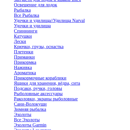
Освещение для лодок
Рыбалка
Все Рыбалка
Удочки и удилища//Удилища Narval
Удочки и удилища
Спиннинги
Катушки
Лески
Крючки, грузы, оснастка
Плетенки
Приманки
Прикормка
Наживка
Ароматика
Прикормочные кораблики
Ящики для хранения, вёдра, сита
Подсаки, ручки, головы
Рыболовные аксессуары
Раколовки, экраны рыболовные
Сани-Волокуши
Зимняя рыбалка
Эхолоты
Все Эхолоты
Эхолоты Garmin