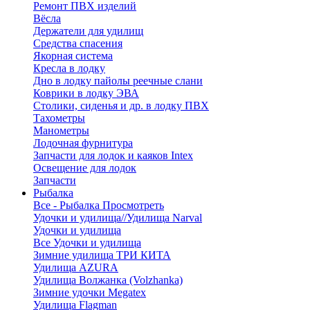
Ремонт ПВХ изделий
Вёсла
Держатели для удилищ
Средства спасения
Якорная система
Кресла в лодку
Дно в лодку пайолы реечные слани
Коврики в лодку ЭВА
Столики, сиденья и др. в лодку ПВХ
Тахометры
Манометры
Лодочная фурнитура
Запчасти для лодок и каяков Intex
Освещение для лодок
Запчасти
Рыбалка
Все - Рыбалка
Просмотреть
Удочки и удилища//Удилища Narval
Удочки и удилища
Все Удочки и удилища
Зимние удилища ТРИ КИТА
Удилища AZURA
Удилища Волжанка (Volzhanka)
Зимние удочки Megatex
Удилища Flagman