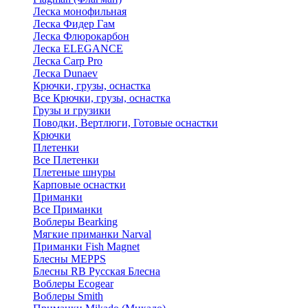
Леска монофильная
Леска Фидер Гам
Леска Флюрокарбон
Леска ELEGANCE
Леска Carp Pro
Леска Dunaev
Крючки, грузы, оснастка
Все Крючки, грузы, оснастка
Грузы и грузики
Поводки, Вертлюги, Готовые оснастки
Крючки
Плетенки
Все Плетенки
Плетеные шнуры
Карповые оснастки
Приманки
Все Приманки
Воблеры Bearking
Мягкие приманки Narval
Приманки Fish Magnet
Блесны MEPPS
Блесны RB Русская Блесна
Воблеры Ecogear
Воблеры Smith