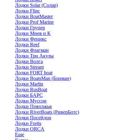
Лодки Solar (Солар)
Лодки Flinc
Лодки BoatMaster
Лодки Prof Marine
Лодки Групер
Лодки Мнев и К
Лодки Феникс
Лодки Reef
Лодки Флагман
Лодки Три Акулы
Лодки Волга
Лодки Stream
Лодки FORT boat
Лодки BoatsMan (Боцман)
Лодки Marlin
Лодки RusBoat
Лодки БАРС
Лодки Муссон
Лодки Поволжья
Лодки RiverBoats (РиверБотс)
Лодки Посейдон
Лодки Fortis
Лодки ORCA
Еще