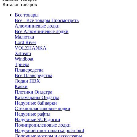
Каталог товаров
Все товары
Все - Все товары
Просмотреть
Алюминиевые лодки
Все Алюминиевые лодки
Малютка
Lord River
VOLZHANKA
Xstream
Windboat
Триера
Плавсредства
Все Плавсредства
Лодки ПВХ
Каяки
Плотики Ондатра
Катамараны Ондатра
Надувные байдарки
Стеклопластиковые лодки
Надувные рафты
Надувные SUP-доски
Полипропиленовые лодки
Надувной плот палатка polar bird
Лодочные моторы и аксессуары