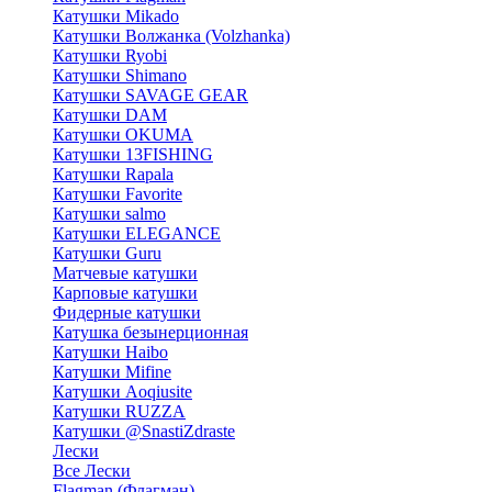
Катушки Mikado
Катушки Волжанка (Volzhanka)
Катушки Ryobi
Катушки Shimano
Катушки SAVAGE GEAR
Катушки DAM
Катушки OKUMA
Катушки 13FISHING
Катушки Rapala
Катушки Favorite
Катушки salmo
Катушки ELEGANCE
Катушки Guru
Матчевые катушки
Карповые катушки
Фидерные катушки
Катушка безынерционная
Катушки Haibo
Катушки Mifine
Катушки Aoqiusite
Катушки RUZZA
Катушки @SnastiZdraste
Лески
Все Лески
Flagman (Флагман)