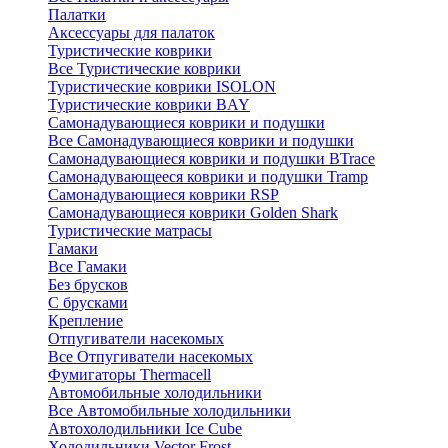
Палатки
Аксессуары для палаток
Туристические коврики
Все Туристические коврики
Туристические коврики ISOLON
Туристические коврики BAY
Самонадувающиеся коврики и подушки
Все Самонадувающиеся коврики и подушки
Самонадувающиеся коврики и подушки BTrace
Самонадувающееся коврики и подушки Tramp
Самонадувающиеся коврики RSP
Самонадувающиеся коврики Golden Shark
Туристические матрасы
Гамаки
Все Гамаки
Без брусков
С брусками
Крепление
Отпугиватели насекомых
Все Отпугиватели насекомых
Фумигаторы Thermacell
Автомобильные холодильники
Все Автомобильные холодильники
Автохолодильники Ice Cube
Холодильники Vector Frost