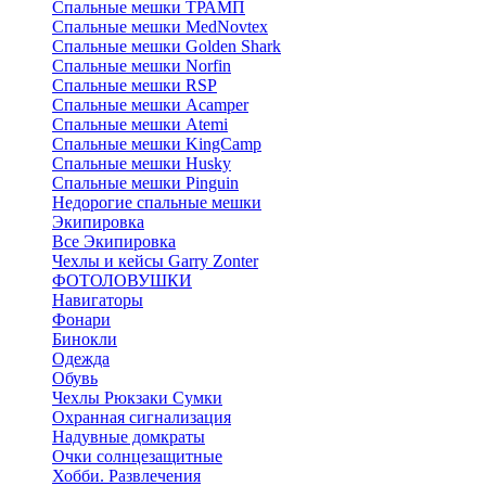
Спальные мешки ТРАМП
Cпальные мешки MedNovtex
Спальные мешки Golden Shark
Спальные мешки Norfin
Спальные мешки RSP
Спальные мешки Acamper
Спальные мешки Atemi
Спальные мешки KingCamp
Спальные мешки Husky
Спальные мешки Pinguin
Недорогие спальные мешки
Экипировка
Все Экипировка
Чехлы и кейсы Garry Zonter
ФОТОЛОВУШКИ
Навигаторы
Фонари
Бинокли
Одежда
Обувь
Чехлы Рюкзаки Сумки
Охранная сигнализация
Надувные домкраты
Очки солнцезащитные
Хобби. Развлечения