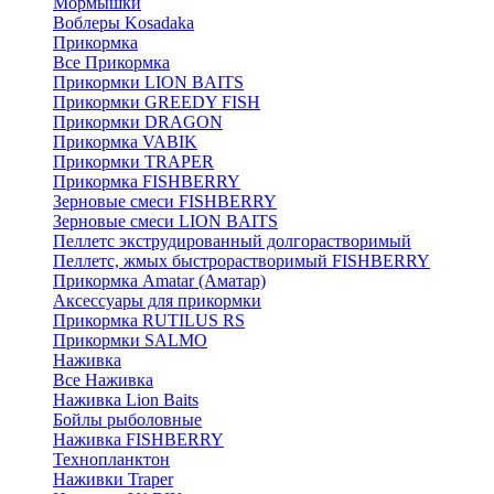
Мормышки
Воблеры Kosadaka
Прикормка
Все Прикормка
Прикормки LION BAITS
Прикормки GREEDY FISH
Прикормки DRAGON
Прикормка VABIK
Прикормки TRAPER
Прикормка FISHBERRY
Зерновые смеси FISHBERRY
Зерновые смеси LION BAITS
Пеллетс экструдированный долгорастворимый
Пеллетс, жмых быстрорастворимый FISHBERRY
Прикормка Amatar (Аматар)
Аксессуары для прикормки
Прикормка RUTILUS RS
Прикормки SALMO
Наживка
Все Наживка
Наживка Lion Baits
Бойлы рыболовные
Наживка FISHBERRY
Технопланктон
Наживки Traper