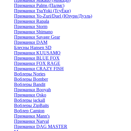
Приманки Mikado (Микадо)
Приманки Palms (Палмс)
Приманки TsuYoki (ТсуЁки)
Приманки Yo-Zuri/Duel (Юзури/Дуэль)
Приманки Rapala
Приманки Storm
Приманки Shimano
Приманки Savage Gear
Приманки DAM
Блесны Hansen SD
Приманки KUUSAMO
Приманки BLUE FOX
Приманки FOX RAGE
Приманки CRAZY FISH
Воблеры Nories
Воблеры Bomber
Воблеры Bandit
Приманки Booyah
Приманки Osko
Воблеры jackall
Воблеры ZipBaits
Воблер Camion
Приманки Mann's
Приманки Narval
Приманки DAG MASTER