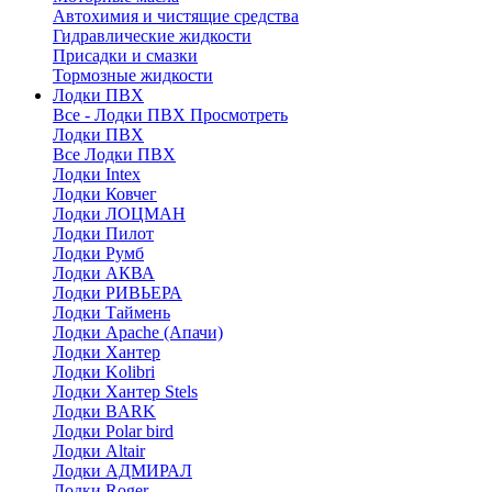
Автохимия и чистящие средства
Гидравлические жидкости
Присадки и смазки
Тормозные жидкости
Лодки ПВХ
Все - Лодки ПВХ
Просмотреть
Лодки ПВХ
Все Лодки ПВХ
Лодки Intex
Лодки Ковчег
Лодки ЛОЦМАН
Лодки Пилот
Лодки Румб
Лодки АКВА
Лодки РИВЬЕРА
Лодки Таймень
Лодки Apache (Апачи)
Лодки Хантер
Лодки Kolibri
Лодки Хантер Stels
Лодки BARK
Лодки Polar bird
Лодки Altair
Лодки АДМИРАЛ
Лодки Roger