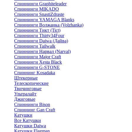
Спиннинги Graphiteleader
Спиннинги MIKADO
Спиннинги SnastiZdraste
Спиннинги YAMAGA Blanks
Спиннинги Волжанка (Volzhanka)
Спиннинги Тикт (Tict)
Спиннинги Thirty34Four
Спиннинги Daiwa (Дайва)
Спиннинги Tailwalk
Спиннинги Нарвал (Narval)
Спиннинги Major Craft
Спиннинги Xesta Black
Спиннинги G-STONE
Спиннинг Kosadaka
Штекерные
Телескопические
Твичинговые
Ультралайт
Джиговые
Спиннинги Bison
Спиннинг Gan Craft
Катушки
Все Катушки
Катушки Daiwa
Катушки Flagman