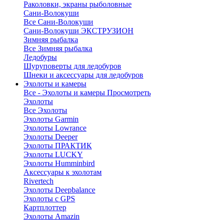
Раколовки, экраны рыболовные
Сани-Волокуши
Все Сани-Волокуши
Сани-Волокуши ЭКСТРУЗИОН
Зимняя рыбалка
Все Зимняя рыбалка
Ледобуры
Шуруповерты для ледобуров
Шнеки и аксессуары для ледобуров
Эхолоты и камеры
Все - Эхолоты и камеры
Просмотреть
Эхолоты
Все Эхолоты
Эхолоты Garmin
Эхолоты Lowrance
Эхолоты Deeper
Эхолоты ПРАКТИК
Эхолоты LUCKY
Эхолоты Humminbird
Аксессуары к эхолотам
Rivertech
Эхолоты Deepbalance
Эхолоты с GPS
Картплоттер
Эхолоты Amazin