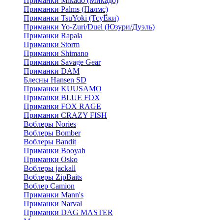
Приманки Mikado (Микадо)
Приманки Palms (Палмс)
Приманки TsuYoki (ТсуЁки)
Приманки Yo-Zuri/Duel (Юзури/Дуэль)
Приманки Rapala
Приманки Storm
Приманки Shimano
Приманки Savage Gear
Приманки DAM
Блесны Hansen SD
Приманки KUUSAMO
Приманки BLUE FOX
Приманки FOX RAGE
Приманки CRAZY FISH
Воблеры Nories
Воблеры Bomber
Воблеры Bandit
Приманки Booyah
Приманки Osko
Воблеры jackall
Воблеры ZipBaits
Воблер Camion
Приманки Mann's
Приманки Narval
Приманки DAG MASTER