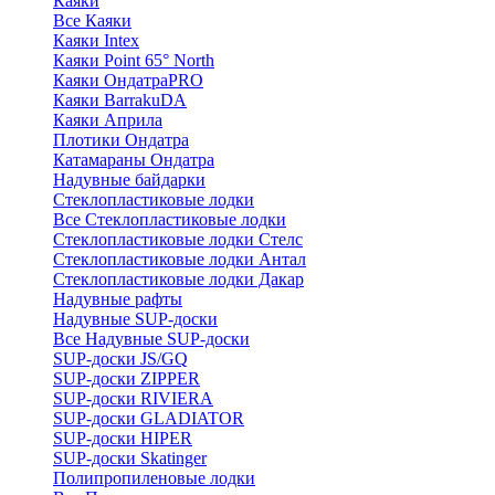
Каяки
Все Каяки
Каяки Intex
Каяки Point 65° North
Каяки ОндатраPRO
Каяки BarrakuDA
Каяки Априла
Плотики Ондатра
Катамараны Ондатра
Надувные байдарки
Стеклопластиковые лодки
Все Стеклопластиковые лодки
Стеклопластиковые лодки Стелс
Стеклопластиковые лодки Антал
Стеклопластиковые лодки Дакар
Надувные рафты
Надувные SUP-доски
Все Надувные SUP-доски
SUP-доски JS/GQ
SUP-доски ZIPPER
SUP-доски RIVIERA
SUP-доски GLADIATOR
SUP-доски HIPER
SUP-доски Skatinger
Полипропиленовые лодки