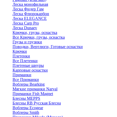
Леска монофильная
Леска Фидер Гам
Леска Флюрокарбон
Леска ELEGANCE
Леска Carp Pro
Леска Dunaev
Крючки, грузы, оснастка
Все Крючки, грузы, оснастка
Грузы и грузики
Поводки, Вертлюги, Готовые оснастки
Крючки
Плетенки
Все Плетенки
Плетеные шнуры
Карповые оснастки
Приманки
Все Приманки
Воблеры Bearking
Мягкие приманки Narval
Приманки Fish Magnet
Блесны MEPPS
Блесны RB Русская Блесна
Воблеры Ecogear
Воблеры Smith