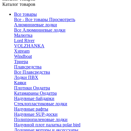
Каталог товаров
Все товары
Все - Все товары
Просмотреть
Алюминиевые лодки
Все Алюминиевые лодки
Малютка
Lord River
VOLZHANKA
Xstream
Windboat
Триера
Плавсредства
Все Плавсредства
Лодки ПВХ
Каяки
Плотики Ондатра
Катамараны Ондатра
Надувные байдарки
Стеклопластиковые лодки
Надувные рафты
Надувные SUP-доски
Полипропиленовые лодки
Надувной плот палатка polar bird
Лодочные моторы и аксессуары