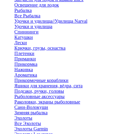
Освещение для лодок
Рыбалка
Все Рыбалка
Удочки и удилища//Удилища Narval
Удочки и удилища
Спиннинги
Катушки
Лески
Крючки, грузы, оснастка
Плетенки
Приманки
Прикормка
Наживка
Ароматика
Прикормочные кораблики
Ящики для хранения, вёдра, сита
Подсаки, ручки, головы
Рыболовные аксессуары
Раколовки, экраны рыболовные
Сани-Волокуши
Зимняя рыбалка
Эхолоты
Все Эхолоты
Эхолоты Garmin