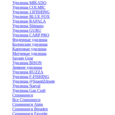
Удилища MIKADO
Удилища COLMIC
Удилища 13FISHING
Удилище BLUE FOX
Удилище RAPALA
Удилища Shimano
Удилища GURU
Удилища CARP PRO
Фидерные удилища
Болонские удилища
Карповые удилища
Матчевые удилища
Savage Gear
Удилища BISON
Зимние удилища
Удилища RUZZA
Удилища F-FISHING
Удилища @SnastiZdraste
Удилища Narval
Удилища Gan Craft
Спиннинги
Все Спиннинги
Спиннинги Aims
Спиннинги Breaden
Спиннинги Favorite