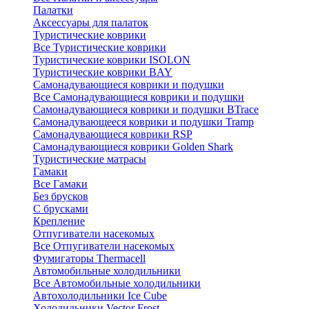
Палатки
Аксессуары для палаток
Туристические коврики
Все Туристические коврики
Туристические коврики ISOLON
Туристические коврики BAY
Самонадувающиеся коврики и подушки
Все Самонадувающиеся коврики и подушки
Самонадувающиеся коврики и подушки BTrace
Самонадувающееся коврики и подушки Tramp
Самонадувающиеся коврики RSP
Самонадувающиеся коврики Golden Shark
Туристические матрасы
Гамаки
Все Гамаки
Без брусков
С брусками
Крепление
Отпугиватели насекомых
Все Отпугиватели насекомых
Фумигаторы Thermacell
Автомобильные холодильники
Все Автомобильные холодильники
Автохолодильники Ice Cube
Холодильники Vector Frost