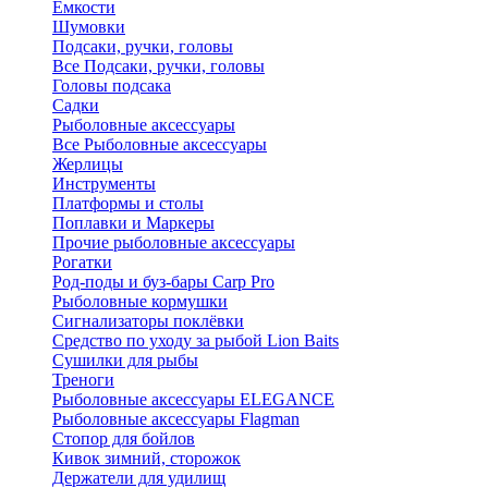
Ёмкости
Шумовки
Подсаки, ручки, головы
Все Подсаки, ручки, головы
Головы подсака
Садки
Рыболовные аксессуары
Все Рыболовные аксессуары
Жерлицы
Инструменты
Платформы и столы
Поплавки и Маркеры
Прочие рыболовные аксессуары
Рогатки
Род-поды и буз-бары Carp Pro
Рыболовные кормушки
Сигнализаторы поклёвки
Средство по уходу за рыбой Lion Baits
Сушилки для рыбы
Треноги
Рыболовные аксессуары ELEGANCE
Рыболовные аксессуары Flagman
Стопор для бойлов
Кивок зимний, сторожок
Держатели для удилищ