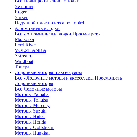
Все Полипропиленовые лодки
Swimmer
Roger
Striker
Надувной плот палатка polar bird
Алюминиевые лодки
Все - Алюминиевые лодки
Просмотреть
Малютка
Lord River
VOLZHANKA
Xstream
Windboat
Триера
Лодочные моторы и аксессуары
Все - Лодочные моторы и аксессуары
Просмотреть
Лодочные моторы
Все Лодочные моторы
Моторы Yamaha
Моторы Tohatsu
Моторы Mercury
Моторы Suzuki
Моторы Hidea
Моторы Honda
Моторы Golfstream
Моторы Hangkai