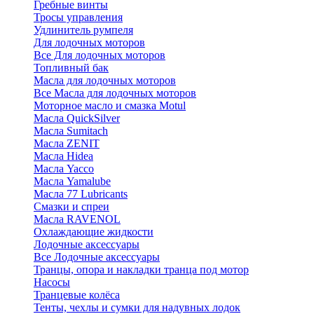
Гребные винты
Тросы управления
Удлинитель румпеля
Для лодочных моторов
Все Для лодочных моторов
Топливный бак
Масла для лодочных моторов
Все Масла для лодочных моторов
Моторное масло и смазка Motul
Масла QuickSilver
Масла Sumitach
Масла ZENIT
Масла Hidea
Масла Yacco
Масла Yamalube
Масла 77 Lubricants
Смазки и спреи
Масла RAVENOL
Охлаждающие жидкости
Лодочные аксессуары
Все Лодочные аксессуары
Транцы, опора и накладки транца под мотор
Насосы
Транцевые колёса
Тенты, чехлы и сумки для надувных лодок