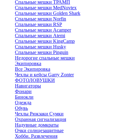
Спальные мешки ТРАМП
Cпальные мешки MedNovtex
Спальные мешки Golden Shark
Спальные мешки Norfin
Спальные мешки RSP
Спальные мешки Acamper
Спальные мешки Atemi
Спальные мешки KingCamp
Спальные мешки Husky
Спальные мешки Pinguin
Недорогие спальные мешки
Экипировка
Все Экипировка
Чехлы и кейсы Garry Zonter
ФОТОЛОВУШКИ
Навигаторы
Фонари
Бинокли
Одежда
Обувь
Чехлы Рюкзаки Сумки
Охранная сигнализация
Надувные домкраты
Очки солнцезащитные
Хобби. Развлечения