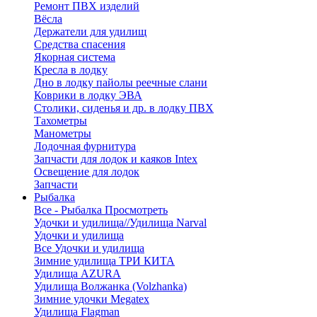
Ремонт ПВХ изделий
Вёсла
Держатели для удилищ
Средства спасения
Якорная система
Кресла в лодку
Дно в лодку пайолы реечные слани
Коврики в лодку ЭВА
Столики, сиденья и др. в лодку ПВХ
Тахометры
Манометры
Лодочная фурнитура
Запчасти для лодок и каяков Intex
Освещение для лодок
Запчасти
Рыбалка
Все - Рыбалка
Просмотреть
Удочки и удилища//Удилища Narval
Удочки и удилища
Все Удочки и удилища
Зимние удилища ТРИ КИТА
Удилища AZURA
Удилища Волжанка (Volzhanka)
Зимние удочки Megatex
Удилища Flagman