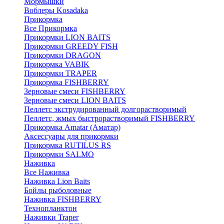
Мормышки
Воблеры Kosadaka
Прикормка
Все Прикормка
Прикормки LION BAITS
Прикормки GREEDY FISH
Прикормки DRAGON
Прикормка VABIK
Прикормки TRAPER
Прикормка FISHBERRY
Зерновые смеси FISHBERRY
Зерновые смеси LION BAITS
Пеллетс экструдированный долгорастворимый
Пеллетс, жмых быстрорастворимый FISHBERRY
Прикормка Amatar (Аматар)
Аксессуары для прикормки
Прикормка RUTILUS RS
Прикормки SALMO
Наживка
Все Наживка
Наживка Lion Baits
Бойлы рыболовные
Наживка FISHBERRY
Технопланктон
Наживки Traper