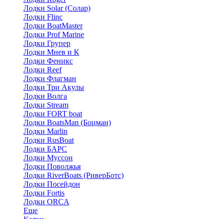
Лодки Solar (Солар)
Лодки Flinc
Лодки BoatMaster
Лодки Prof Marine
Лодки Групер
Лодки Мнев и К
Лодки Феникс
Лодки Reef
Лодки Флагман
Лодки Три Акулы
Лодки Волга
Лодки Stream
Лодки FORT boat
Лодки BoatsMan (Боцман)
Лодки Marlin
Лодки RusBoat
Лодки БАРС
Лодки Муссон
Лодки Поволжья
Лодки RiverBoats (РиверБотс)
Лодки Посейдон
Лодки Fortis
Лодки ORCA
Еще