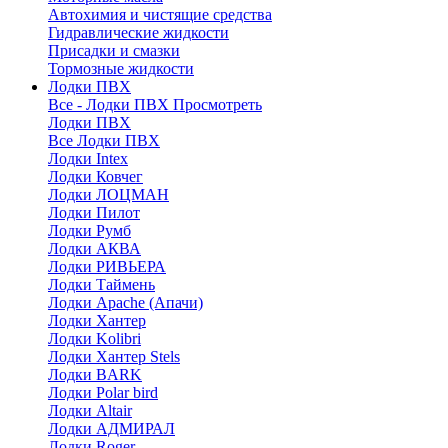
Автохимия и чистящие средства
Гидравлические жидкости
Присадки и смазки
Тормозные жидкости
Лодки ПВХ
Все - Лодки ПВХ
Просмотреть
Лодки ПВХ
Все Лодки ПВХ
Лодки Intex
Лодки Ковчег
Лодки ЛОЦМАН
Лодки Пилот
Лодки Румб
Лодки АКВА
Лодки РИВЬЕРА
Лодки Таймень
Лодки Apache (Апачи)
Лодки Хантер
Лодки Kolibri
Лодки Хантер Stels
Лодки BARK
Лодки Polar bird
Лодки Altair
Лодки АДМИРАЛ
Лодки Roger