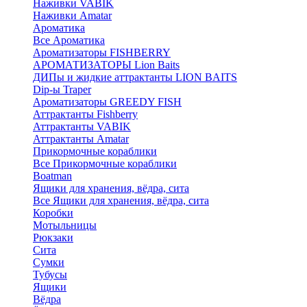
Наживки VABIK
Наживки Amatar
Ароматика
Все Ароматика
Ароматизаторы FISHBERRY
АРОМАТИЗАТОРЫ Lion Baits
ДИПы и жидкие аттрактанты LION BAITS
Dip-ы Traper
Ароматизаторы GREEDY FISH
Аттрактанты Fishberry
Аттрактанты VABIK
Аттрактанты Amatar
Прикормочные кораблики
Все Прикормочные кораблики
Boatman
Ящики для хранения, вёдра, сита
Все Ящики для хранения, вёдра, сита
Коробки
Мотыльницы
Рюкзаки
Сита
Сумки
Тубусы
Ящики
Вёдра