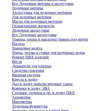
Все Лодочные моторы и аксессуары
Лодочные моторы
Аксессуары для лодочных моторов
Для лодочных моторов
Масла для лодочных моторов
Охлаждающие жидкости
Лодочные аксессуары
Все Лодочные аксессуары
Транцы, опора и накладки транца под мотор
Насосы
Транцевые колёса
Тенты, чехлы и сумки для надувных лодок
Ремонт ПВХ изделий
Вёсла
Держатели для удилищ
Средства спасения
Якорная система
Кресла в лодку
Дно в лодку пайолы реечные слани
Коврики в лодку ЭВА
Столики, сиденья и др. в лодку ПВХ
Тахометры
Манометры
Лодочная фурнитура
Запчасти для лодок и каяков Intex