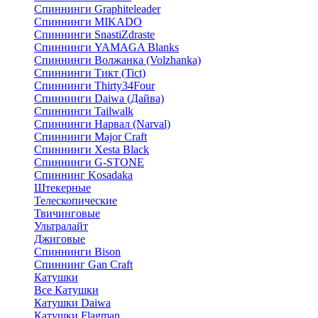
Спиннинги Graphiteleader
Спиннинги MIKADO
Спиннинги SnastiZdraste
Спиннинги YAMAGA Blanks
Спиннинги Волжанка (Volzhanka)
Спиннинги Тикт (Tict)
Спиннинги Thirty34Four
Спиннинги Daiwa (Дайва)
Спиннинги Tailwalk
Спиннинги Нарвал (Narval)
Спиннинги Major Craft
Спиннинги Xesta Black
Спиннинги G-STONE
Спиннинг Kosadaka
Штекерные
Телескопические
Твичинговые
Ультралайт
Джиговые
Спиннинги Bison
Спиннинг Gan Craft
Катушки
Все Катушки
Катушки Daiwa
Катушки Flagman