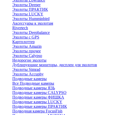
Эхолоты Lowrance
Эхолоты Deeper
Эхолоты ПРАКТИК
Эхолоты LUCKY
Эхолоты Humminbird
Аксессуары к эхолотам
Rivertech
Эхолоты Deepbalance
Эхолоты с GPS
Картплоттер
Эхолоты Amazin
Эхолоты прочее
Эхолоты Calypso
Недорогие эхолоты
Дублирующие мониторы, дисплеи для эхолотов
Эхолоты Simrad
Эхолоты Accuphy
Подводные камеры
Все Подводные камеры
Подводные камеры ЯЗЬ
Подводные камеры CALYPSO
Подводные камеры ФИШКА
Подводные камеры LUCKY
Подводные камеры ПРАКТИК
Подводная камера FocusFish