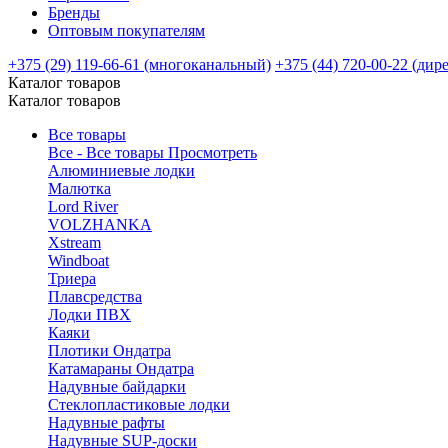
Бренды
Оптовым покупателям
+375 (29) 119-66-61 (многоканальный)
+375 (44) 720-00-22 (дир
Каталог товаров
Каталог товаров
Все товары
Все - Все товары
Просмотреть
Алюминиевые лодки
Малютка
Lord River
VOLZHANKA
Xstream
Windboat
Триера
Плавсредства
Лодки ПВХ
Каяки
Плотики Ондатра
Катамараны Ондатра
Надувные байдарки
Стеклопластиковые лодки
Надувные рафты
Надувные SUP-доски