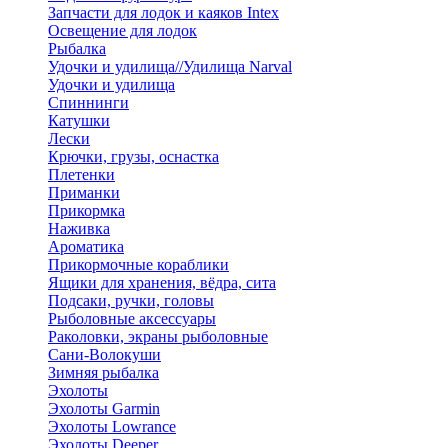
Запчасти для лодок и каяков Intex
Освещение для лодок
Рыбалка
Удочки и удилища//Удилища Narval
Удочки и удилища
Спиннинги
Катушки
Лески
Крючки, грузы, оснастка
Плетенки
Приманки
Прикормка
Наживка
Ароматика
Прикормочные кораблики
Ящики для хранения, вёдра, сита
Подсаки, ручки, головы
Рыболовные аксессуары
Раколовки, экраны рыболовные
Сани-Волокуши
Зимняя рыбалка
Эхолоты
Эхолоты Garmin
Эхолоты Lowrance
Эхолоты Deeper