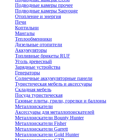
Подводные камеры прочее
Подводные камеры Saqvouge
Отопление и энергия
Печи
Коптильни
Мангалы
Теплообменники
Дизельные отопители
Аккумуляторы
Топливные брикеты RUF
Уголь древесный
Зарядные устройства
Генераторы
Солнечные аккумуляторные панели
Туристическая мебель и аксессуары
Складная мебель
Посуда туристическая
Газовые плиты, грили, горелки и баллоны
Металлоискатели
Аксессуары для металлопоискателей
Металлоискатели Bounty Hunter
Металлоискатели Fisher
Металлоискатели Garrett
Металлоискатели Gold Hunter