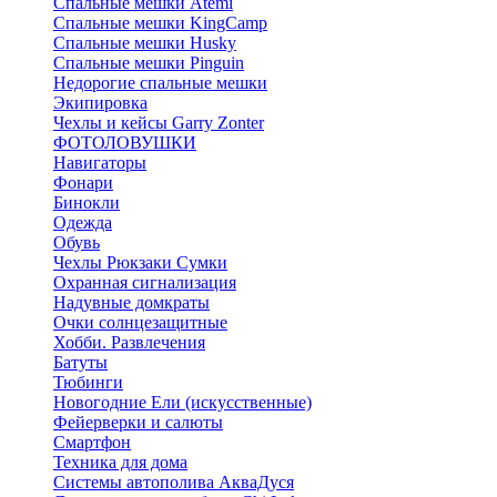
Спальные мешки Atemi
Спальные мешки KingCamp
Спальные мешки Husky
Спальные мешки Pinguin
Недорогие спальные мешки
Экипировка
Чехлы и кейсы Garry Zonter
ФОТОЛОВУШКИ
Навигаторы
Фонари
Бинокли
Одежда
Обувь
Чехлы Рюкзаки Сумки
Охранная сигнализация
Надувные домкраты
Очки солнцезащитные
Хобби. Развлечения
Батуты
Тюбинги
Новогодние Ели (искусственные)
Фейерверки и салюты
Смартфон
Техника для дома
Системы автополива АкваДуся