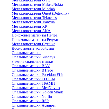
Металлоискатели GTR
Металлоискатели Makro/Nokta
Металлоискатели Minelab
Металлоискатели Quest (Deteknix)
Металлоискатели Teknetics
Металлоискатели Tianxun
Металлоискатели XP
Металлоискатели АКА
Поисковые магниты Непра
Поисковые магниты Редмаг
Металлоискатели Сфинкс
Досмотровые устройства
Спальные мешки
Спальные мешки Sundays
Зимние спальные мешки
Спальные мешки BAY
Спальные мешки BTrace
Спальные мешки Poseidon Fish
Спальные мешки ТОТЕМ
Спальные мешки ТРАМП
Cпальные мешки MedNovtex
Спальные мешки Golden Shark
Спальные мешки Norfin
Спальные мешки RSP
Спальные мешки Acamper