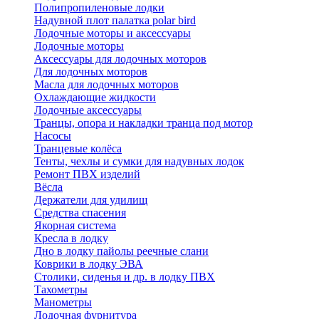
Полипропиленовые лодки
Надувной плот палатка polar bird
Лодочные моторы и аксессуары
Лодочные моторы
Аксессуары для лодочных моторов
Для лодочных моторов
Масла для лодочных моторов
Охлаждающие жидкости
Лодочные аксессуары
Транцы, опора и накладки транца под мотор
Насосы
Транцевые колёса
Тенты, чехлы и сумки для надувных лодок
Ремонт ПВХ изделий
Вёсла
Держатели для удилищ
Средства спасения
Якорная система
Кресла в лодку
Дно в лодку пайолы реечные слани
Коврики в лодку ЭВА
Столики, сиденья и др. в лодку ПВХ
Тахометры
Манометры
Лодочная фурнитура