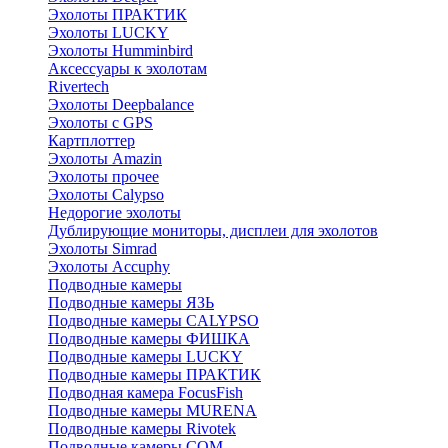
Эхолоты ПРАКТИК
Эхолоты LUCKY
Эхолоты Humminbird
Аксессуары к эхолотам
Rivertech
Эхолоты Deepbalance
Эхолоты с GPS
Картплоттер
Эхолоты Amazin
Эхолоты прочее
Эхолоты Calypso
Недорогие эхолоты
Дублирующие мониторы, дисплеи для эхолотов
Эхолоты Simrad
Эхолоты Accuphy
Подводные камеры
Подводные камеры ЯЗЬ
Подводные камеры CALYPSO
Подводные камеры ФИШКА
Подводные камеры LUCKY
Подводные камеры ПРАКТИК
Подводная камера FocusFish
Подводные камеры MURENA
Подводные камеры Rivotek
Подводные камеры СОМ