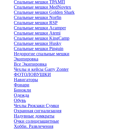
Спальные мешки ТРАМП
Cпальные мешки MedNovtex
Спальные мешки Golden Shark
Спальные мешки Norfin
Спальные мешки RSP
Спальные мешки Acamper
Спальные мешки Atemi
Спальные мешки KingCamp
Спальные мешки Husky
Спальные мешки Pinguin
Недорогие спальные мешки
Экипировка
Все Экипировка
Чехлы и кейсы Garry Zonter
ФОТОЛОВУШКИ
Навигаторы
Фонари
Бинокли
Одежда
Обувь
Чехлы Рюкзаки Сумки
Охранная сигнализация
Надувные домкраты
Очки солнцезащитные
Хобби. Развлечения