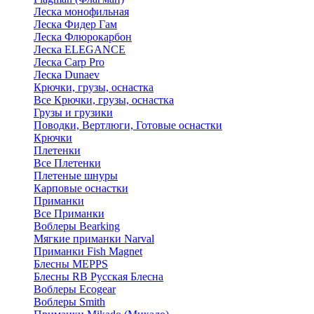
Леска монофильная
Леска Фидер Гам
Леска Флюрокарбон
Леска ELEGANCE
Леска Carp Pro
Леска Dunaev
Крючки, грузы, оснастка
Все Крючки, грузы, оснастка
Грузы и грузики
Поводки, Вертлюги, Готовые оснастки
Крючки
Плетенки
Все Плетенки
Плетеные шнуры
Карповые оснастки
Приманки
Все Приманки
Воблеры Bearking
Мягкие приманки Narval
Приманки Fish Magnet
Блесны MEPPS
Блесны RB Русская Блесна
Воблеры Ecogear
Воблеры Smith