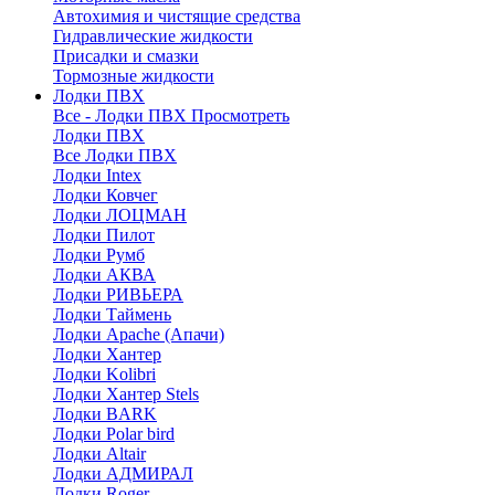
Автохимия и чистящие средства
Гидравлические жидкости
Присадки и смазки
Тормозные жидкости
Лодки ПВХ
Все - Лодки ПВХ
Просмотреть
Лодки ПВХ
Все Лодки ПВХ
Лодки Intex
Лодки Ковчег
Лодки ЛОЦМАН
Лодки Пилот
Лодки Румб
Лодки АКВА
Лодки РИВЬЕРА
Лодки Таймень
Лодки Apache (Апачи)
Лодки Хантер
Лодки Kolibri
Лодки Хантер Stels
Лодки BARK
Лодки Polar bird
Лодки Altair
Лодки АДМИРАЛ
Лодки Roger