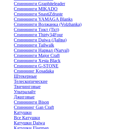
Спиннинги Graphiteleader
Спиннинги MIKADO
Спиннинги SnastiZdraste
Спиннинги YAMAGA Blanks
Спиннинги Волжанка (Volzhanka)
Спиннинги Тикт (Tict)
Спиннинги Thirty34Four
Спиннинги Daiwa (Дайва)
Спиннинги Tailwalk
Спиннинги Нарвал (Narval)
Спиннинги Major Craft
Спиннинги Xesta Black
Спиннинги G-STONE
Спиннинг Kosadaka
Штекерные
Телескопические
Твичинговые
Ультралайт
Джиговые
Спиннинги Bison
Спиннинг Gan Craft
Катушки
Все Катушки
Катушки Daiwa
Катушки Flagman