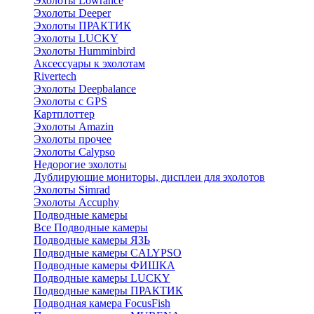
Эхолоты Lowrance
Эхолоты Deeper
Эхолоты ПРАКТИК
Эхолоты LUCKY
Эхолоты Humminbird
Аксессуары к эхолотам
Rivertech
Эхолоты Deepbalance
Эхолоты с GPS
Картплоттер
Эхолоты Amazin
Эхолоты прочее
Эхолоты Calypso
Недорогие эхолоты
Дублирующие мониторы, дисплеи для эхолотов
Эхолоты Simrad
Эхолоты Accuphy
Подводные камеры
Все Подводные камеры
Подводные камеры ЯЗЬ
Подводные камеры CALYPSO
Подводные камеры ФИШКА
Подводные камеры LUCKY
Подводные камеры ПРАКТИК
Подводная камера FocusFish