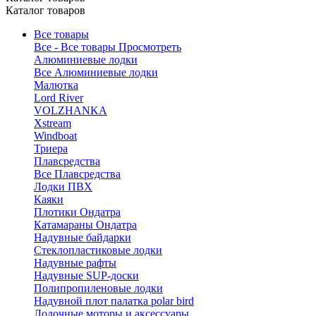
Каталог товаров
Все товары
Все - Все товары
Просмотреть
Алюминиевые лодки
Все Алюминиевые лодки
Малютка
Lord River
VOLZHANKA
Xstream
Windboat
Триера
Плавсредства
Все Плавсредства
Лодки ПВХ
Каяки
Плотики Ондатра
Катамараны Ондатра
Надувные байдарки
Стеклопластиковые лодки
Надувные рафты
Надувные SUP-доски
Полипропиленовые лодки
Надувной плот палатка polar bird
Лодочные моторы и аксессуары