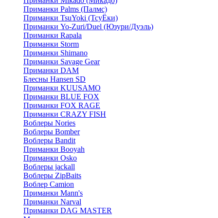
Приманки Mikado (Микадо)
Приманки Palms (Палмс)
Приманки TsuYoki (ТсуЁки)
Приманки Yo-Zuri/Duel (Юзури/Дуэль)
Приманки Rapala
Приманки Storm
Приманки Shimano
Приманки Savage Gear
Приманки DAM
Блесны Hansen SD
Приманки KUUSAMO
Приманки BLUE FOX
Приманки FOX RAGE
Приманки CRAZY FISH
Воблеры Nories
Воблеры Bomber
Воблеры Bandit
Приманки Booyah
Приманки Osko
Воблеры jackall
Воблеры ZipBaits
Воблер Camion
Приманки Mann's
Приманки Narval
Приманки DAG MASTER