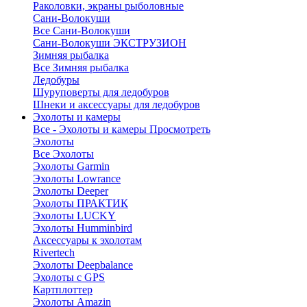
Раколовки, экраны рыболовные
Сани-Волокуши
Все Сани-Волокуши
Сани-Волокуши ЭКСТРУЗИОН
Зимняя рыбалка
Все Зимняя рыбалка
Ледобуры
Шуруповерты для ледобуров
Шнеки и аксессуары для ледобуров
Эхолоты и камеры
Все - Эхолоты и камеры
Просмотреть
Эхолоты
Все Эхолоты
Эхолоты Garmin
Эхолоты Lowrance
Эхолоты Deeper
Эхолоты ПРАКТИК
Эхолоты LUCKY
Эхолоты Humminbird
Аксессуары к эхолотам
Rivertech
Эхолоты Deepbalance
Эхолоты с GPS
Картплоттер
Эхолоты Amazin