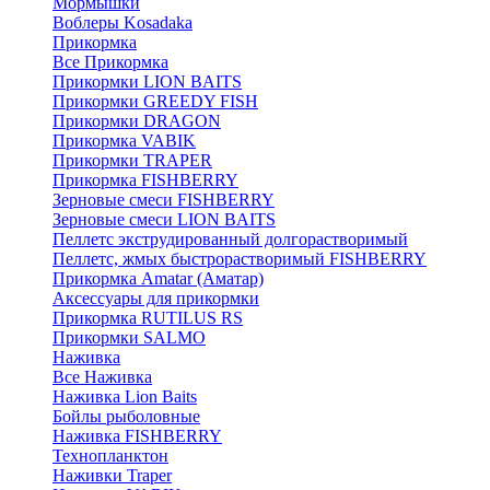
Мормышки
Воблеры Kosadaka
Прикормка
Все Прикормка
Прикормки LION BAITS
Прикормки GREEDY FISH
Прикормки DRAGON
Прикормка VABIK
Прикормки TRAPER
Прикормка FISHBERRY
Зерновые смеси FISHBERRY
Зерновые смеси LION BAITS
Пеллетс экструдированный долгорастворимый
Пеллетс, жмых быстрорастворимый FISHBERRY
Прикормка Amatar (Аматар)
Аксессуары для прикормки
Прикормка RUTILUS RS
Прикормки SALMO
Наживка
Все Наживка
Наживка Lion Baits
Бойлы рыболовные
Наживка FISHBERRY
Технопланктон
Наживки Traper