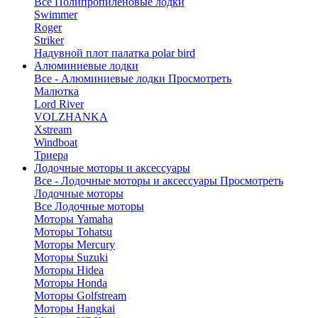
Все Полипропиленовые лодки
Swimmer
Roger
Striker
Надувной плот палатка polar bird
Алюминиевые лодки
Все - Алюминиевые лодки
Просмотреть
Малютка
Lord River
VOLZHANKA
Xstream
Windboat
Триера
Лодочные моторы и аксессуары
Все - Лодочные моторы и аксессуары
Просмотреть
Лодочные моторы
Все Лодочные моторы
Моторы Yamaha
Моторы Tohatsu
Моторы Mercury
Моторы Suzuki
Моторы Hidea
Моторы Honda
Моторы Golfstream
Моторы Hangkai