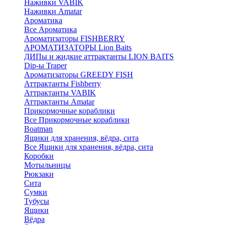
Наживки VABIK
Наживки Amatar
Ароматика
Все Ароматика
Ароматизаторы FISHBERRY
АРОМАТИЗАТОРЫ Lion Baits
ДИПы и жидкие аттрактанты LION BAITS
Dip-ы Traper
Ароматизаторы GREEDY FISH
Аттрактанты Fishberry
Аттрактанты VABIK
Аттрактанты Amatar
Прикормочные кораблики
Все Прикормочные кораблики
Boatman
Ящики для хранения, вёдра, сита
Все Ящики для хранения, вёдра, сита
Коробки
Мотыльницы
Рюкзаки
Сита
Сумки
Тубусы
Ящики
Вёдра