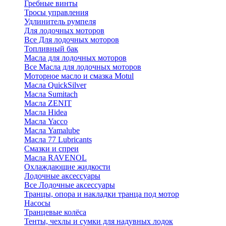
Гребные винты
Тросы управления
Удлинитель румпеля
Для лодочных моторов
Все Для лодочных моторов
Топливный бак
Масла для лодочных моторов
Все Масла для лодочных моторов
Моторное масло и смазка Motul
Масла QuickSilver
Масла Sumitach
Масла ZENIT
Масла Hidea
Масла Yacco
Масла Yamalube
Масла 77 Lubricants
Смазки и спреи
Масла RAVENOL
Охлаждающие жидкости
Лодочные аксессуары
Все Лодочные аксессуары
Транцы, опора и накладки транца под мотор
Насосы
Транцевые колёса
Тенты, чехлы и сумки для надувных лодок