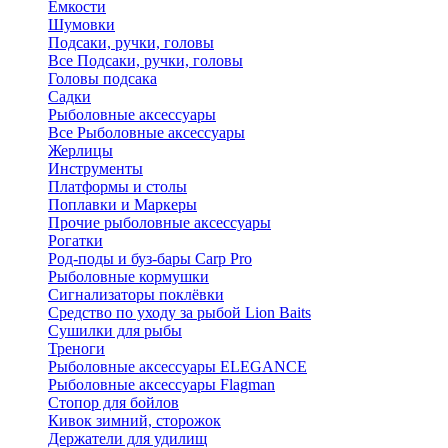
Ёмкости
Шумовки
Подсаки, ручки, головы
Все Подсаки, ручки, головы
Головы подсака
Садки
Рыболовные аксессуары
Все Рыболовные аксессуары
Жерлицы
Инструменты
Платформы и столы
Поплавки и Маркеры
Прочие рыболовные аксессуары
Рогатки
Род-поды и буз-бары Carp Pro
Рыболовные кормушки
Сигнализаторы поклёвки
Средство по уходу за рыбой Lion Baits
Сушилки для рыбы
Треноги
Рыболовные аксессуары ELEGANCE
Рыболовные аксессуары Flagman
Стопор для бойлов
Кивок зимний, сторожок
Держатели для удилищ