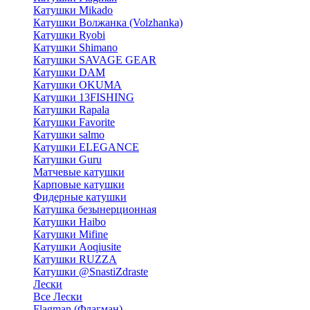
Катушки Mikado
Катушки Волжанка (Volzhanka)
Катушки Ryobi
Катушки Shimano
Катушки SAVAGE GEAR
Катушки DAM
Катушки OKUMA
Катушки 13FISHING
Катушки Rapala
Катушки Favorite
Катушки salmo
Катушки ELEGANCE
Катушки Guru
Матчевые катушки
Карповые катушки
Фидерные катушки
Катушка безынерционная
Катушки Haibo
Катушки Mifine
Катушки Aoqiusite
Катушки RUZZA
Катушки @SnastiZdraste
Лески
Все Лески
Flagman (Флагман)