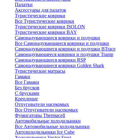
Палатки
Аксессуары для палаток
Туристические коврики
Все Туристические коврики
Туристические коврики ISOLON
Туристические коврики BAY
Самонадувающиеся коврики и подушки
Все Самонадувающиеся коврики и подушки
Самонадувающиеся коврики и подушки BTrace
Самонадувающееся коврики и подушки Tramp
Самонадувающиеся коврики RSP
Самонадувающиеся коврики Golden Shark
Туристические матрасы
Гамаки
Все Гамаки
Без брусков
С брусками
Крепление
Отпугиватели насекомых
Все Отпугиватели насекомых
Фумигаторы Thermacell
Автомобильные холодильники
Все Автомобильные холодильники
Автохолодильники Ice Cube
Холодильники Vector Frost