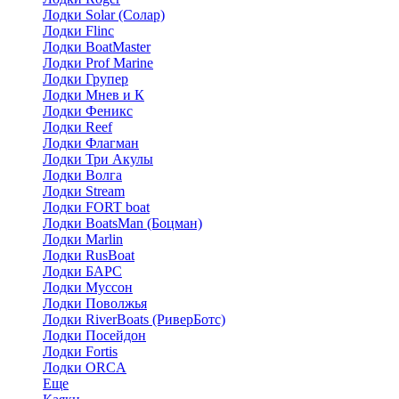
Лодки Solar (Солар)
Лодки Flinc
Лодки BoatMaster
Лодки Prof Marine
Лодки Групер
Лодки Мнев и К
Лодки Феникс
Лодки Reef
Лодки Флагман
Лодки Три Акулы
Лодки Волга
Лодки Stream
Лодки FORT boat
Лодки BoatsMan (Боцман)
Лодки Marlin
Лодки RusBoat
Лодки БАРС
Лодки Муссон
Лодки Поволжья
Лодки RiverBoats (РиверБотс)
Лодки Посейдон
Лодки Fortis
Лодки ORCA
Еще