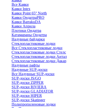
Каяки
Все Каяки
Каяки Intex
Каяки Point 65° North
Каяки ОндатраPRO
Каяки BarrakuDA
Каяки Априла
Плотики Ондатра
Катамараны Ондатра
Надувные байдарки
Стеклопластиковые лодки
Все Стеклопластиковые лодки
Стеклопластиковые лодки Стелс
Стеклопластиковые лодки Антал
Стеклопластиковые лодки Дакар
Надувные рафты
Надувные SUP-доски
Все Надувные SUP-доски
SUP-доски JS/GQ
SUP-доски ZIPPER
SUP-доски RIVIERA
SUP-доски GLADIATOR
SUP-доски HIPER
SUP-доски Skatinger
Полипропиленовые лодки