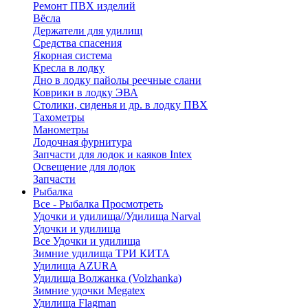
Ремонт ПВХ изделий
Вёсла
Держатели для удилищ
Средства спасения
Якорная система
Кресла в лодку
Дно в лодку пайолы реечные слани
Коврики в лодку ЭВА
Столики, сиденья и др. в лодку ПВХ
Тахометры
Манометры
Лодочная фурнитура
Запчасти для лодок и каяков Intex
Освещение для лодок
Запчасти
Рыбалка
Все - Рыбалка
Просмотреть
Удочки и удилища//Удилища Narval
Удочки и удилища
Все Удочки и удилища
Зимние удилища ТРИ КИТА
Удилища AZURA
Удилища Волжанка (Volzhanka)
Зимние удочки Megatex
Удилища Flagman