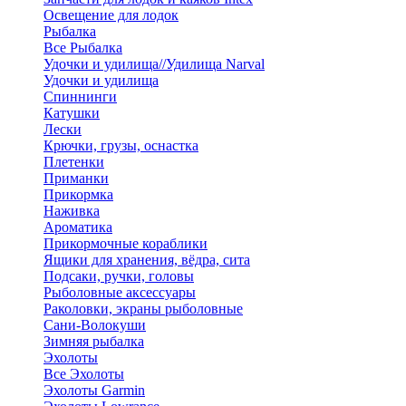
Освещение для лодок
Рыбалка
Все Рыбалка
Удочки и удилища//Удилища Narval
Удочки и удилища
Спиннинги
Катушки
Лески
Крючки, грузы, оснастка
Плетенки
Приманки
Прикормка
Наживка
Ароматика
Прикормочные кораблики
Ящики для хранения, вёдра, сита
Подсаки, ручки, головы
Рыболовные аксессуары
Раколовки, экраны рыболовные
Сани-Волокуши
Зимняя рыбалка
Эхолоты
Все Эхолоты
Эхолоты Garmin