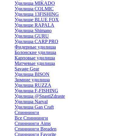
Удилища MIKADO
Удилища COLMIC
Удилища 13FISHING
Удилище BLUE FOX
Удилище RAPALA
Удилища Shimano
Удилища GURU
Удилища CARP PRO
Фидерные удилища
Болонские удилища
Карповые удилища
Матчевые удилища
Savage Gear
Удилища BISON
Зимние удилища
Удилища RUZZA
Удилища F-FISHING
Удилища @SnastiZdraste
Удилища Narval
Удилища Gan Craft
Спиннинги
Все Спиннинги
Спиннинги Aims
Спиннинги Breaden
Спиннинги Favorite