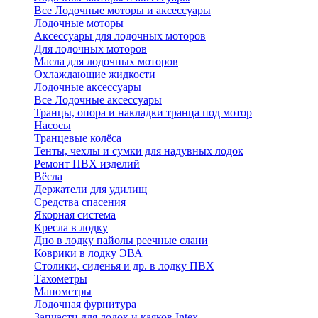
Все Лодочные моторы и аксессуары
Лодочные моторы
Аксессуары для лодочных моторов
Для лодочных моторов
Масла для лодочных моторов
Охлаждающие жидкости
Лодочные аксессуары
Все Лодочные аксессуары
Транцы, опора и накладки транца под мотор
Насосы
Транцевые колёса
Тенты, чехлы и сумки для надувных лодок
Ремонт ПВХ изделий
Вёсла
Держатели для удилищ
Средства спасения
Якорная система
Кресла в лодку
Дно в лодку пайолы реечные слани
Коврики в лодку ЭВА
Столики, сиденья и др. в лодку ПВХ
Тахометры
Манометры
Лодочная фурнитура
Запчасти для лодок и каяков Intex