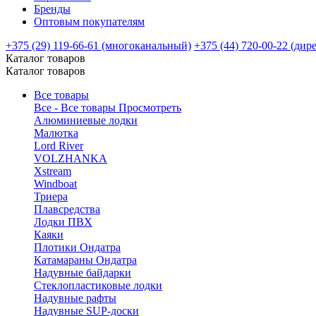
Бренды
Оптовым покупателям
+375 (29) 119-66-61 (многоканальный)
+375 (44) 720-00-22 (дир
Каталог товаров
Каталог товаров
Все товары
Все - Все товары
Просмотреть
Алюминиевые лодки
Малютка
Lord River
VOLZHANKA
Xstream
Windboat
Триера
Плавсредства
Лодки ПВХ
Каяки
Плотики Ондатра
Катамараны Ондатра
Надувные байдарки
Стеклопластиковые лодки
Надувные рафты
Надувные SUP-доски