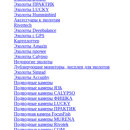
Эхолоты ПРАКТИК
Эхолоты LUCKY
Эхолоты Humminbird
Аксессуары к эхолотам
Rivertech
Эхолоты Deepbalance
Эхолоты с GPS
Картплоттер
Эхолоты Amazin
Эхолоты прочее
Эхолоты Calypso
Недорогие эхолоты
Дублирующие мониторы, дисплеи для эхолотов
Эхолоты Simrad
Эхолоты Accuphy
Подводные камеры
Подводные камеры ЯЗЬ
Подводные камеры CALYPSO
Подводные камеры ФИШКА
Подводные камеры LUCKY
Подводные камеры ПРАКТИК
Подводная камера FocusFish
Подводные камеры MURENA
Подводные камеры Rivotek
Подводные камеры СОМ