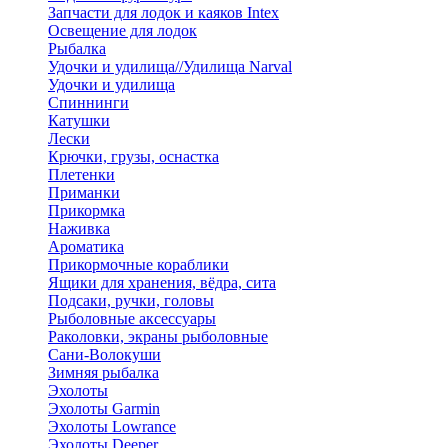
Запчасти для лодок и каяков Intex
Освещение для лодок
Рыбалка
Удочки и удилища//Удилища Narval
Удочки и удилища
Спиннинги
Катушки
Лески
Крючки, грузы, оснастка
Плетенки
Приманки
Прикормка
Наживка
Ароматика
Прикормочные кораблики
Ящики для хранения, вёдра, сита
Подсаки, ручки, головы
Рыболовные аксессуары
Раколовки, экраны рыболовные
Сани-Волокуши
Зимняя рыбалка
Эхолоты
Эхолоты Garmin
Эхолоты Lowrance
Эхолоты Deeper