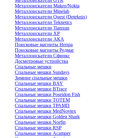
Металлоискатели GTR
Металлоискатели Makro/Nokta
Металлоискатели Minelab
Металлоискатели Quest (Deteknix)
Металлоискатели Teknetics
Металлоискатели Tianxun
Металлоискатели XP
Металлоискатели АКА
Поисковые магниты Непра
Поисковые магниты Редмаг
Металлоискатели Сфинкс
Досмотровые устройства
Спальные мешки
Спальные мешки Sundays
Зимние спальные мешки
Спальные мешки BAY
Спальные мешки BTrace
Спальные мешки Poseidon Fish
Спальные мешки ТОТЕМ
Спальные мешки ТРАМП
Cпальные мешки MedNovtex
Спальные мешки Golden Shark
Спальные мешки Norfin
Спальные мешки RSP
Спальные мешки Acamper