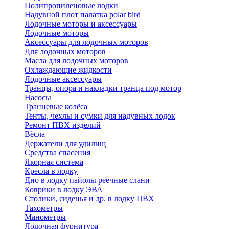
Полипропиленовые лодки
Надувной плот палатка polar bird
Лодочные моторы и аксессуары
Лодочные моторы
Аксессуары для лодочных моторов
Для лодочных моторов
Масла для лодочных моторов
Охлаждающие жидкости
Лодочные аксессуары
Транцы, опора и накладки транца под мотор
Насосы
Транцевые колёса
Тенты, чехлы и сумки для надувных лодок
Ремонт ПВХ изделий
Вёсла
Держатели для удилищ
Средства спасения
Якорная система
Кресла в лодку
Дно в лодку пайолы реечные слани
Коврики в лодку ЭВА
Столики, сиденья и др. в лодку ПВХ
Тахометры
Манометры
Лодочная фурнитура