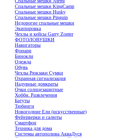
Спальные мешки Atemi
Спальные мешки KingCamp
Спальные мешки Husky
Спальные мешки Pinguin
Недорогие спальные мешки
Экипировка
Чехлы и кейсы Garry Zonter
ФОТОЛОВУШКИ
Навигаторы
Фонари
Бинокли
Одежда
Обувь
Чехлы Рюкзаки Сумки
Охранная сигнализация
Надувные домкраты
Очки солнцезащитные
Хобби. Развлечения
Батуты
Тюбинги
Новогодние Ели (искусственные)
Фейерверки и салюты
Смартфон
Техника для дома
Системы автополива АкваДуся