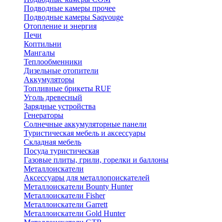
Подводные камеры прочее
Подводные камеры Saqvouge
Отопление и энергия
Печи
Коптильни
Мангалы
Теплообменники
Дизельные отопители
Аккумуляторы
Топливные брикеты RUF
Уголь древесный
Зарядные устройства
Генераторы
Солнечные аккумуляторные панели
Туристическая мебель и аксессуары
Складная мебель
Посуда туристическая
Газовые плиты, грили, горелки и баллоны
Металлоискатели
Аксессуары для металлопоискателей
Металлоискатели Bounty Hunter
Металлоискатели Fisher
Металлоискатели Garrett
Металлоискатели Gold Hunter