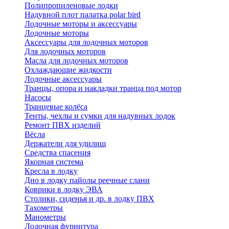
Полипропиленовые лодки
Надувной плот палатка polar bird
Лодочные моторы и аксессуары
Лодочные моторы
Аксессуары для лодочных моторов
Для лодочных моторов
Масла для лодочных моторов
Охлаждающие жидкости
Лодочные аксессуары
Транцы, опора и накладки транца под мотор
Насосы
Транцевые колёса
Тенты, чехлы и сумки для надувных лодок
Ремонт ПВХ изделий
Вёсла
Держатели для удилищ
Средства спасения
Якорная система
Кресла в лодку
Дно в лодку пайолы реечные слани
Коврики в лодку ЭВА
Столики, сиденья и др. в лодку ПВХ
Тахометры
Манометры
Лодочная фурнитура