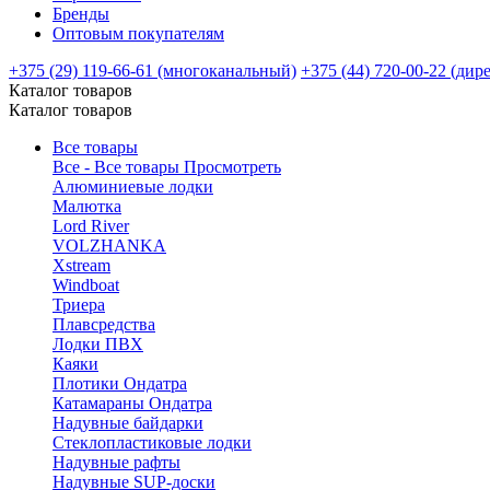
Бренды
Оптовым покупателям
+375 (29) 119-66-61 (многоканальный)
+375 (44) 720-00-22 (дир
Каталог товаров
Каталог товаров
Все товары
Все - Все товары
Просмотреть
Алюминиевые лодки
Малютка
Lord River
VOLZHANKA
Xstream
Windboat
Триера
Плавсредства
Лодки ПВХ
Каяки
Плотики Ондатра
Катамараны Ондатра
Надувные байдарки
Стеклопластиковые лодки
Надувные рафты
Надувные SUP-доски