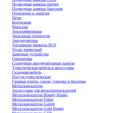
Подводные камеры прочее
Подводные камеры Saqvouge
Отопление и энергия
Печи
Коптильни
Мангалы
Теплообменники
Дизельные отопители
Аккумуляторы
Топливные брикеты RUF
Уголь древесный
Зарядные устройства
Генераторы
Солнечные аккумуляторные панели
Туристическая мебель и аксессуары
Складная мебель
Посуда туристическая
Газовые плиты, грили, горелки и баллоны
Металлоискатели
Аксессуары для металлопоискателей
Металлоискатели Bounty Hunter
Металлоискатели Fisher
Металлоискатели Garrett
Металлоискатели Gold Hunter