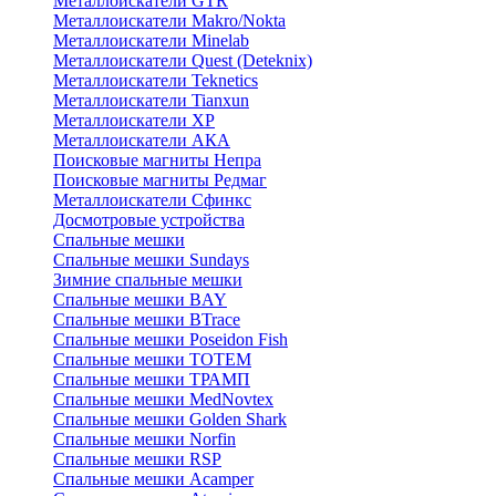
Металлоискатели GTR
Металлоискатели Makro/Nokta
Металлоискатели Minelab
Металлоискатели Quest (Deteknix)
Металлоискатели Teknetics
Металлоискатели Tianxun
Металлоискатели XP
Металлоискатели АКА
Поисковые магниты Непра
Поисковые магниты Редмаг
Металлоискатели Сфинкс
Досмотровые устройства
Спальные мешки
Спальные мешки Sundays
Зимние спальные мешки
Спальные мешки BAY
Спальные мешки BTrace
Спальные мешки Poseidon Fish
Спальные мешки ТОТЕМ
Спальные мешки ТРАМП
Cпальные мешки MedNovtex
Спальные мешки Golden Shark
Спальные мешки Norfin
Спальные мешки RSP
Спальные мешки Acamper