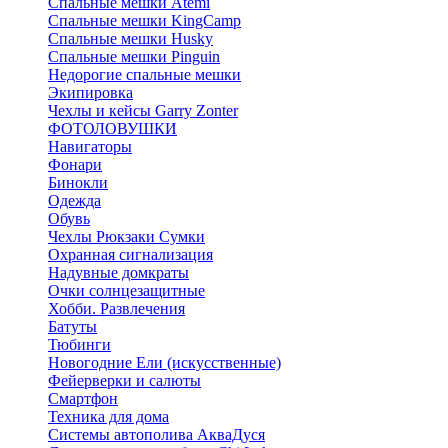
Спальные мешки Atemi
Спальные мешки KingCamp
Спальные мешки Husky
Спальные мешки Pinguin
Недорогие спальные мешки
Экипировка
Чехлы и кейсы Garry Zonter
ФОТОЛОВУШКИ
Навигаторы
Фонари
Бинокли
Одежда
Обувь
Чехлы Рюкзаки Сумки
Охранная сигнализация
Надувные домкраты
Очки солнцезащитные
Хобби. Развлечения
Батуты
Тюбинги
Новогодние Ели (искусственные)
Фейерверки и салюты
Смартфон
Техника для дома
Системы автополива АкваДуся