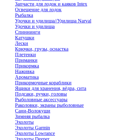
Запчасти для лодок и каяков Intex
Освещение для лодок
Рыбалка
Удочки и удилища//Удилища Narval
Удочки и удилища
Спиннинги
Катушки
Лески
Крючки, грузы, оснастка
Плетенки
Приманки
Прикормка
Наживка
Ароматика
Прикормочные кораблики
Ящики для хранения, вёдра, сита
Подсаки, ручки, головы
Рыболовные аксессуары
Раколовки, экраны рыболовные
Сани-Волокуши
Зимняя рыбалка
Эхолоты
Эхолоты Garmin
Эхолоты Lowrance
Эхолоты Deeper