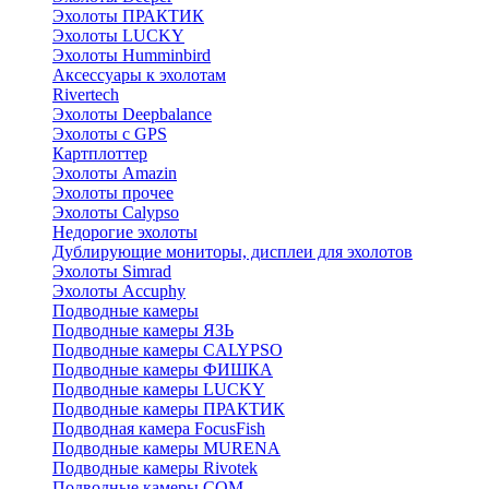
Эхолоты ПРАКТИК
Эхолоты LUCKY
Эхолоты Humminbird
Аксессуары к эхолотам
Rivertech
Эхолоты Deepbalance
Эхолоты с GPS
Картплоттер
Эхолоты Amazin
Эхолоты прочее
Эхолоты Calypso
Недорогие эхолоты
Дублирующие мониторы, дисплеи для эхолотов
Эхолоты Simrad
Эхолоты Accuphy
Подводные камеры
Подводные камеры ЯЗЬ
Подводные камеры CALYPSO
Подводные камеры ФИШКА
Подводные камеры LUCKY
Подводные камеры ПРАКТИК
Подводная камера FocusFish
Подводные камеры MURENA
Подводные камеры Rivotek
Подводные камеры СОМ