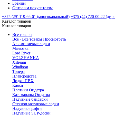
Бренды
Оптовым покупателям
+375 (29) 119-66-61 (многоканальный)
+375 (44) 720-00-22 (дир
Каталог товаров
Каталог товаров
Все товары
Все - Все товары
Просмотреть
Алюминиевые лодки
Малютка
Lord River
VOLZHANKA
Xstream
Windboat
Триера
Плавсредства
Лодки ПВХ
Каяки
Плотики Ондатра
Катамараны Ондатра
Надувные байдарки
Стеклопластиковые лодки
Надувные рафты
Надувные SUP-доски