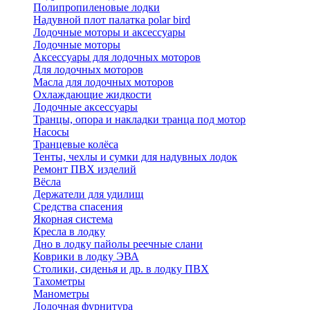
Полипропиленовые лодки
Надувной плот палатка polar bird
Лодочные моторы и аксессуары
Лодочные моторы
Аксессуары для лодочных моторов
Для лодочных моторов
Масла для лодочных моторов
Охлаждающие жидкости
Лодочные аксессуары
Транцы, опора и накладки транца под мотор
Насосы
Транцевые колёса
Тенты, чехлы и сумки для надувных лодок
Ремонт ПВХ изделий
Вёсла
Держатели для удилищ
Средства спасения
Якорная система
Кресла в лодку
Дно в лодку пайолы реечные слани
Коврики в лодку ЭВА
Столики, сиденья и др. в лодку ПВХ
Тахометры
Манометры
Лодочная фурнитура