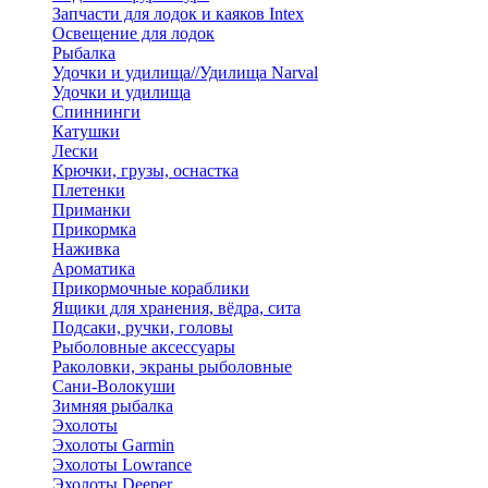
Запчасти для лодок и каяков Intex
Освещение для лодок
Рыбалка
Удочки и удилища//Удилища Narval
Удочки и удилища
Спиннинги
Катушки
Лески
Крючки, грузы, оснастка
Плетенки
Приманки
Прикормка
Наживка
Ароматика
Прикормочные кораблики
Ящики для хранения, вёдра, сита
Подсаки, ручки, головы
Рыболовные аксессуары
Раколовки, экраны рыболовные
Сани-Волокуши
Зимняя рыбалка
Эхолоты
Эхолоты Garmin
Эхолоты Lowrance
Эхолоты Deeper