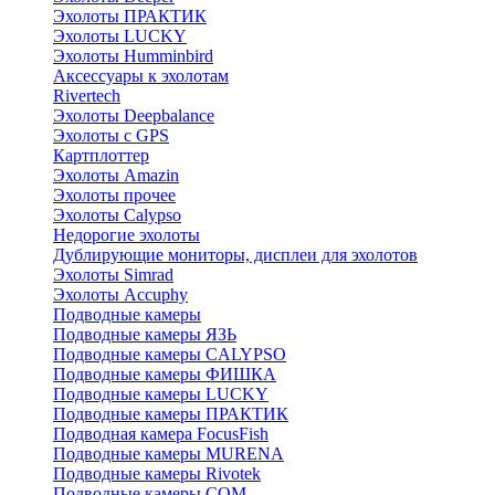
Эхолоты ПРАКТИК
Эхолоты LUCKY
Эхолоты Humminbird
Аксессуары к эхолотам
Rivertech
Эхолоты Deepbalance
Эхолоты с GPS
Картплоттер
Эхолоты Amazin
Эхолоты прочее
Эхолоты Calypso
Недорогие эхолоты
Дублирующие мониторы, дисплеи для эхолотов
Эхолоты Simrad
Эхолоты Accuphy
Подводные камеры
Подводные камеры ЯЗЬ
Подводные камеры CALYPSO
Подводные камеры ФИШКА
Подводные камеры LUCKY
Подводные камеры ПРАКТИК
Подводная камера FocusFish
Подводные камеры MURENA
Подводные камеры Rivotek
Подводные камеры СОМ