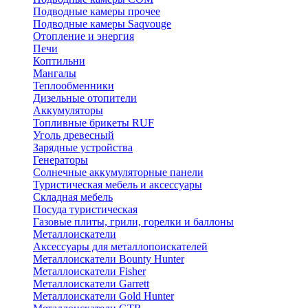
Подводные камеры прочее
Подводные камеры Saqvouge
Отопление и энергия
Печи
Коптильни
Мангалы
Теплообменники
Дизельные отопители
Аккумуляторы
Топливные брикеты RUF
Уголь древесный
Зарядные устройства
Генераторы
Солнечные аккумуляторные панели
Туристическая мебель и аксессуары
Складная мебель
Посуда туристическая
Газовые плиты, грили, горелки и баллоны
Металлоискатели
Аксессуары для металлопоискателей
Металлоискатели Bounty Hunter
Металлоискатели Fisher
Металлоискатели Garrett
Металлоискатели Gold Hunter