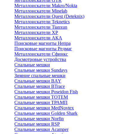
Металлоискатели GTR
Металлоискатели Makro/Nokta
Металлоискатели Minelab
Металлоискатели Quest (Deteknix)
Металлоискатели Teknetics
Металлоискатели Tianxun
Металлоискатели XP
Металлоискатели АКА
Поисковые магниты Непра
Поисковые магниты Редмаг
Металлоискатели Сфинкс
Досмотровые устройства
Спальные мешки
Спальные мешки Sundays
Зимние спальные мешки
Спальные мешки BAY
Спальные мешки BTrace
Спальные мешки Poseidon Fish
Спальные мешки ТОТЕМ
Спальные мешки ТРАМП
Cпальные мешки MedNovtex
Спальные мешки Golden Shark
Спальные мешки Norfin
Спальные мешки RSP
Спальные мешки Acamper