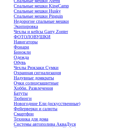
Спальные мешки Atemi
Спальные мешки KingCamp
Спальные мешки Husky
Спальные мешки Pinguin
Недорогие спальные мешки
Экипировка
Чехлы и кейсы Garry Zonter
ФОТОЛОВУШКИ
Навигаторы
Фонари
Бинокли
Одежда
Обувь
Чехлы Рюкзаки Сумки
Охранная сигнализация
Надувные домкраты
Очки солнцезащитные
Хобби. Развлечения
Батуты
Тюбинги
Новогодние Ели (искусственные)
Фейерверки и салюты
Смартфон
Техника для дома
Системы автополива АкваДуся