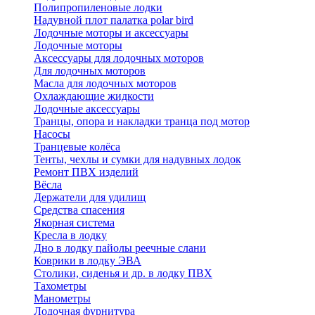
Полипропиленовые лодки
Надувной плот палатка polar bird
Лодочные моторы и аксессуары
Лодочные моторы
Аксессуары для лодочных моторов
Для лодочных моторов
Масла для лодочных моторов
Охлаждающие жидкости
Лодочные аксессуары
Транцы, опора и накладки транца под мотор
Насосы
Транцевые колёса
Тенты, чехлы и сумки для надувных лодок
Ремонт ПВХ изделий
Вёсла
Держатели для удилищ
Средства спасения
Якорная система
Кресла в лодку
Дно в лодку пайолы реечные слани
Коврики в лодку ЭВА
Столики, сиденья и др. в лодку ПВХ
Тахометры
Манометры
Лодочная фурнитура