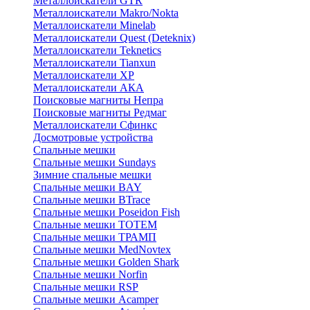
Металлоискатели GTR
Металлоискатели Makro/Nokta
Металлоискатели Minelab
Металлоискатели Quest (Deteknix)
Металлоискатели Teknetics
Металлоискатели Tianxun
Металлоискатели XP
Металлоискатели АКА
Поисковые магниты Непра
Поисковые магниты Редмаг
Металлоискатели Сфинкс
Досмотровые устройства
Спальные мешки
Спальные мешки Sundays
Зимние спальные мешки
Спальные мешки BAY
Спальные мешки BTrace
Спальные мешки Poseidon Fish
Спальные мешки ТОТЕМ
Спальные мешки ТРАМП
Cпальные мешки MedNovtex
Спальные мешки Golden Shark
Спальные мешки Norfin
Спальные мешки RSP
Спальные мешки Acamper