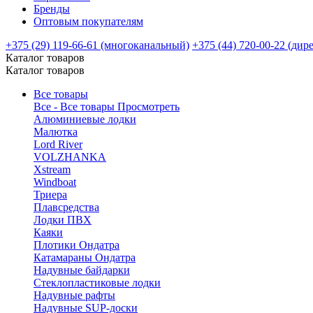
Бренды
Оптовым покупателям
+375 (29) 119-66-61 (многоканальный)
+375 (44) 720-00-22 (дир
Каталог товаров
Каталог товаров
Все товары
Все - Все товары
Просмотреть
Алюминиевые лодки
Малютка
Lord River
VOLZHANKA
Xstream
Windboat
Триера
Плавсредства
Лодки ПВХ
Каяки
Плотики Ондатра
Катамараны Ондатра
Надувные байдарки
Стеклопластиковые лодки
Надувные рафты
Надувные SUP-доски