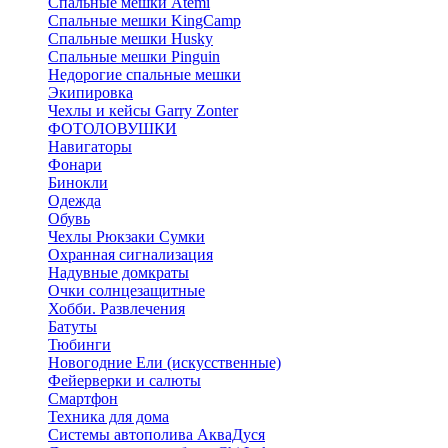
Спальные мешки Atemi
Спальные мешки KingCamp
Спальные мешки Husky
Спальные мешки Pinguin
Недорогие спальные мешки
Экипировка
Чехлы и кейсы Garry Zonter
ФОТОЛОВУШКИ
Навигаторы
Фонари
Бинокли
Одежда
Обувь
Чехлы Рюкзаки Сумки
Охранная сигнализация
Надувные домкраты
Очки солнцезащитные
Хобби. Развлечения
Батуты
Тюбинги
Новогодние Ели (искусственные)
Фейерверки и салюты
Смартфон
Техника для дома
Системы автополива АкваДуся