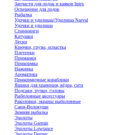
Запчасти для лодок и каяков Intex
Освещение для лодок
Рыбалка
Удочки и удилища//Удилища Narval
Удочки и удилища
Спиннинги
Катушки
Лески
Крючки, грузы, оснастка
Плетенки
Приманки
Прикормка
Наживка
Ароматика
Прикормочные кораблики
Ящики для хранения, вёдра, сита
Подсаки, ручки, головы
Рыболовные аксессуары
Раколовки, экраны рыболовные
Сани-Волокуши
Зимняя рыбалка
Эхолоты
Эхолоты Garmin
Эхолоты Lowrance
Эхолоты Deeper