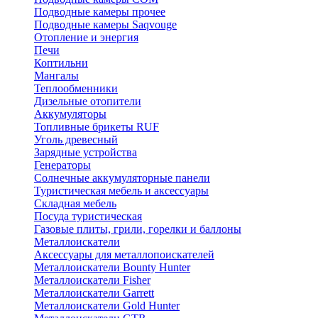
Подводные камеры прочее
Подводные камеры Saqvouge
Отопление и энергия
Печи
Коптильни
Мангалы
Теплообменники
Дизельные отопители
Аккумуляторы
Топливные брикеты RUF
Уголь древесный
Зарядные устройства
Генераторы
Солнечные аккумуляторные панели
Туристическая мебель и аксессуары
Складная мебель
Посуда туристическая
Газовые плиты, грили, горелки и баллоны
Металлоискатели
Аксессуары для металлопоискателей
Металлоискатели Bounty Hunter
Металлоискатели Fisher
Металлоискатели Garrett
Металлоискатели Gold Hunter