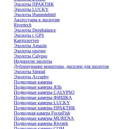
Эхолоты ПРАКТИК
Эхолоты LUCKY
Эхолоты Humminbird
Аксессуары к эхолотам
Rivertech
Эхолоты Deepbalance
Эхолоты с GPS
Картплоттер
Эхолоты Amazin
Эхолоты прочее
Эхолоты Calypso
Недорогие эхолоты
Дублирующие мониторы, дисплеи для эхолотов
Эхолоты Simrad
Эхолоты Accuphy
Подводные камеры
Подводные камеры ЯЗЬ
Подводные камеры CALYPSO
Подводные камеры ФИШКА
Подводные камеры LUCKY
Подводные камеры ПРАКТИК
Подводная камера FocusFish
Подводные камеры MURENA
Подводные камеры Rivotek
Подводные камеры СОМ