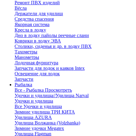
Ремонт ПВХ изделий
Вёсла
Держатели для удилищ
Средства спасения
Якорная система
Кресла в лодку
Дно в лодку пайолы реечные слани
Коврики в лодку ЭВА
Столики, сиденья и др. в лодку ПВХ
Тахометры
Манометры
Лодочная фурнитура
Запчасти для лодок и каяков Intex
Освещение для лодок
Запчасти
Рыбалка
Все - Рыбалка
Просмотреть
Удочки и удилища//Удилища Narval
Удочки и удилища
Все Удочки и удилища
Зимние удилища ТРИ КИТА
Удилища AZURA
Удилища Волжанка (Volzhanka)
Зимние удочки Megatex
Удилища Flagman