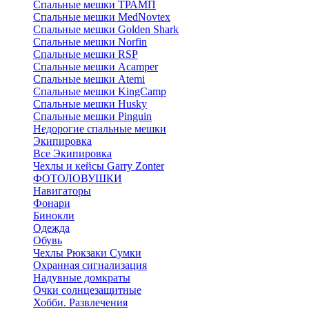
Спальные мешки ТРАМП
Cпальные мешки MedNovtex
Спальные мешки Golden Shark
Спальные мешки Norfin
Спальные мешки RSP
Спальные мешки Acamper
Спальные мешки Atemi
Спальные мешки KingCamp
Спальные мешки Husky
Спальные мешки Pinguin
Недорогие спальные мешки
Экипировка
Все Экипировка
Чехлы и кейсы Garry Zonter
ФОТОЛОВУШКИ
Навигаторы
Фонари
Бинокли
Одежда
Обувь
Чехлы Рюкзаки Сумки
Охранная сигнализация
Надувные домкраты
Очки солнцезащитные
Хобби. Развлечения