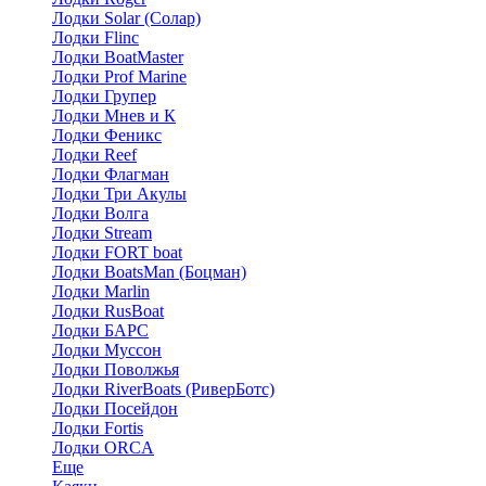
Лодки Solar (Солар)
Лодки Flinc
Лодки BoatMaster
Лодки Prof Marine
Лодки Групер
Лодки Мнев и К
Лодки Феникс
Лодки Reef
Лодки Флагман
Лодки Три Акулы
Лодки Волга
Лодки Stream
Лодки FORT boat
Лодки BoatsMan (Боцман)
Лодки Marlin
Лодки RusBoat
Лодки БАРС
Лодки Муссон
Лодки Поволжья
Лодки RiverBoats (РиверБотс)
Лодки Посейдон
Лодки Fortis
Лодки ORCA
Еще