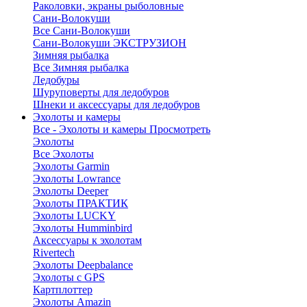
Раколовки, экраны рыболовные
Сани-Волокуши
Все Сани-Волокуши
Сани-Волокуши ЭКСТРУЗИОН
Зимняя рыбалка
Все Зимняя рыбалка
Ледобуры
Шуруповерты для ледобуров
Шнеки и аксессуары для ледобуров
Эхолоты и камеры
Все - Эхолоты и камеры
Просмотреть
Эхолоты
Все Эхолоты
Эхолоты Garmin
Эхолоты Lowrance
Эхолоты Deeper
Эхолоты ПРАКТИК
Эхолоты LUCKY
Эхолоты Humminbird
Аксессуары к эхолотам
Rivertech
Эхолоты Deepbalance
Эхолоты с GPS
Картплоттер
Эхолоты Amazin