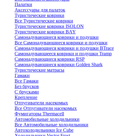
Палатки
Аксессуары для палаток
Туристические коврики
Все Туристические коврики
Туристические коврики ISOLON
Туристические коврики BAY
Самонадувающиеся коврики и подушки
Все Самонадувающиеся коврики и подушки
Самонадувающиеся коврики и подушки BTrace
Самонадувающееся коврики и подушки Tramp
Самонадувающиеся коврики RSP
Самонадувающиеся коврики Golden Shark
Туристические матрасы
Гамаки
Все Гамаки
Без брусков
С брусками
Крепление
Отпугиватели насекомых
Все Отпугиватели насекомых
Фумигаторы Thermacell
Автомобильные холодильники
Все Автомобильные холодильники
Автохолодильники Ice Cube
Холодильники Vector Frost