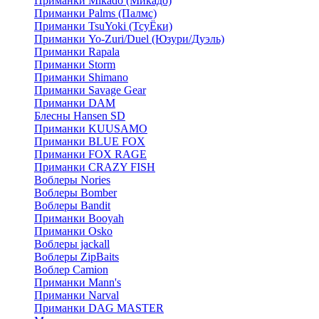
Приманки Mikado (Микадо)
Приманки Palms (Палмс)
Приманки TsuYoki (ТсуЁки)
Приманки Yo-Zuri/Duel (Юзури/Дуэль)
Приманки Rapala
Приманки Storm
Приманки Shimano
Приманки Savage Gear
Приманки DAM
Блесны Hansen SD
Приманки KUUSAMO
Приманки BLUE FOX
Приманки FOX RAGE
Приманки CRAZY FISH
Воблеры Nories
Воблеры Bomber
Воблеры Bandit
Приманки Booyah
Приманки Osko
Воблеры jackall
Воблеры ZipBaits
Воблер Camion
Приманки Mann's
Приманки Narval
Приманки DAG MASTER