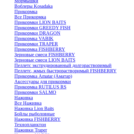
Мормышки
Воблеры Kosadaka
Прикормка
Все Прикормка
Прикормки LION BAITS
Прикормки GREEDY FISH
Прикормки DRAGON
Прикормка VABIK
Прикормки TRAPER
Прикормка FISHBERRY
Зерновые смеси FISHBERRY
Зерновые смеси LION BAITS
Пеллетс экструдированный долгорастворимый
Пеллетс, жмых быстрорастворимый FISHBERRY
Прикормка Amatar (Аматар)
Аксессуары для прикормки
Прикормка RUTILUS RS
Прикормки SALMO
Наживка
Все Наживка
Наживка Lion Baits
Бойлы рыболовные
Наживка FISHBERRY
Технопланктон
Наживки Traper