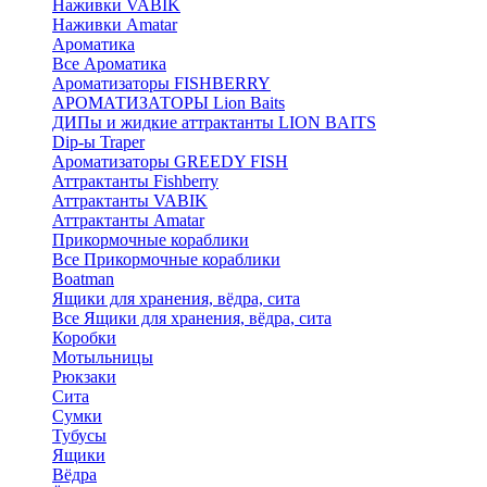
Наживки VABIK
Наживки Amatar
Ароматика
Все Ароматика
Ароматизаторы FISHBERRY
АРОМАТИЗАТОРЫ Lion Baits
ДИПы и жидкие аттрактанты LION BAITS
Dip-ы Traper
Ароматизаторы GREEDY FISH
Аттрактанты Fishberry
Аттрактанты VABIK
Аттрактанты Amatar
Прикормочные кораблики
Все Прикормочные кораблики
Boatman
Ящики для хранения, вёдра, сита
Все Ящики для хранения, вёдра, сита
Коробки
Мотыльницы
Рюкзаки
Сита
Сумки
Тубусы
Ящики
Вёдра