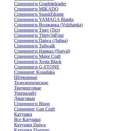
Спиннинги Graphiteleader
Спиннинги MIKADO
Спиннинги SnastiZdraste
Спиннинги YAMAGA Blanks
Спиннинги Волжанка (Volzhanka)
Спиннинги Тикт (Tict)
Спиннинги Thirty34Four
Спиннинги Daiwa (Дайва)
Спиннинги Tailwalk
Спиннинги Нарвал (Narval)
Спиннинги Major Craft
Спиннинги Xesta Black
Спиннинги G-STONE
Спиннинг Kosadaka
Штекерные
Телескопические
Твичинговые
Ультралайт
Джиговые
Спиннинги Bison
Спиннинг Gan Craft
Катушки
Все Катушки
Катушки Daiwa
Катушки Flagman