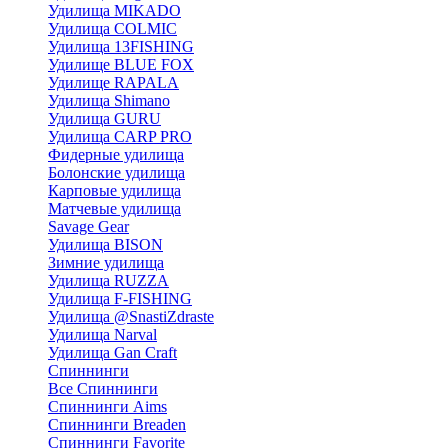
Удилища MIKADO
Удилища COLMIC
Удилища 13FISHING
Удилище BLUE FOX
Удилище RAPALA
Удилища Shimano
Удилища GURU
Удилища CARP PRO
Фидерные удилища
Болонские удилища
Карповые удилища
Матчевые удилища
Savage Gear
Удилища BISON
Зимние удилища
Удилища RUZZA
Удилища F-FISHING
Удилища @SnastiZdraste
Удилища Narval
Удилища Gan Craft
Спиннинги
Все Спиннинги
Спиннинги Aims
Спиннинги Breaden
Спиннинги Favorite