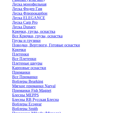
Леска монофильная
Леска Фидер Гам
Леска Флюрокарбон
Леска ELEGANCE
Леска Carp Pro
Леска Dunaev
Крючки, грузы, оснастка
Все Крючки, грузы, оснастка
Грузы и грузики
Поводки, Вертлюги, Готовые оснастки
Крючки
Плетенки
Все Плетенки
Плетеные шнуры
Карповые оснастки
Приманки
Все Приманки
Воблеры Bearking
Мягкие приманки Narval
Приманки Fish Magnet
Блесны MEPPS
Блесны RB Русская Блесна
Воблеры Ecogear
Воблеры Smith