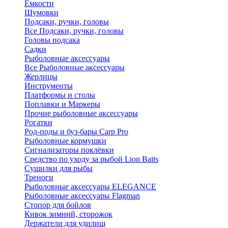
Ёмкости
Шумовки
Подсаки, ручки, головы
Все Подсаки, ручки, головы
Головы подсака
Садки
Рыболовные аксессуары
Все Рыболовные аксессуары
Жерлицы
Инструменты
Платформы и столы
Поплавки и Маркеры
Прочие рыболовные аксессуары
Рогатки
Род-поды и буз-бары Carp Pro
Рыболовные кормушки
Сигнализаторы поклёвки
Средство по уходу за рыбой Lion Baits
Сушилки для рыбы
Треноги
Рыболовные аксессуары ELEGANCE
Рыболовные аксессуары Flagman
Стопор для бойлов
Кивок зимний, сторожок
Держатели для удилищ