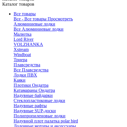
Каталог товаров
Все товары
Все - Все товары
Просмотреть
Алюминиевые лодки
Все Алюминиевые лодки
Малютка
Lord River
VOLZHANKA
Xstream
Windboat
Триера
Плавсредства
Все Плавсредства
Лодки ПВХ
Каяки
Плотики Ондатра
Катамараны Ондатра
Надувные байдарки
Стеклопластиковые лодки
Надувные рафты
Надувные SUP-доски
Полипропиленовые лодки
Надувной плот палатка polar bird
Лодочные моторы и аксессуары