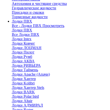
Автохимия и чистящие средства
Гидравлические жидкости
Присадки и смазки
Тормозные жидкости
Лодки ПВХ
Все - Лодки ПВХ
Просмотреть
Лодки ПВХ
Все Лодки ПВХ
Лодки Intex
Лодки Ковчег
Лодки ЛОЦМАН
Лодки Пилот
Лодки Румб
Лодки АКВА
Лодки РИВЬЕРА
Лодки Таймень
Лодки Apache (Апачи)
Лодки Хантер
Лодки Kolibri
Лодки Хантер Stels
Лодки BARK
Лодки Polar bird
Лодки Altair
Лодки АДМИРАЛ
Лодки Roger