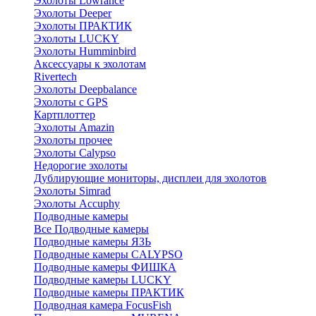
Эхолоты Lowrance
Эхолоты Deeper
Эхолоты ПРАКТИК
Эхолоты LUCKY
Эхолоты Humminbird
Аксессуары к эхолотам
Rivertech
Эхолоты Deepbalance
Эхолоты с GPS
Картплоттер
Эхолоты Amazin
Эхолоты прочее
Эхолоты Calypso
Недорогие эхолоты
Дублирующие мониторы, дисплеи для эхолотов
Эхолоты Simrad
Эхолоты Accuphy
Подводные камеры
Все Подводные камеры
Подводные камеры ЯЗЬ
Подводные камеры CALYPSO
Подводные камеры ФИШКА
Подводные камеры LUCKY
Подводные камеры ПРАКТИК
Подводная камера FocusFish