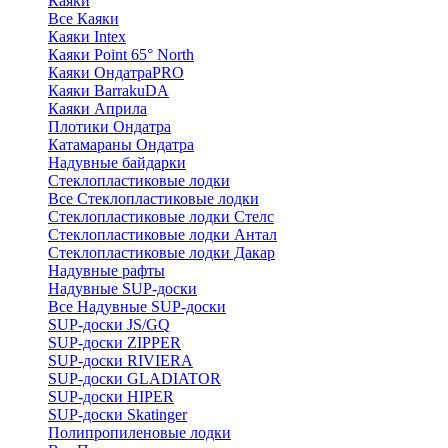
Каяки
Все Каяки
Каяки Intex
Каяки Point 65° North
Каяки ОндатраPRO
Каяки BarrakuDA
Каяки Априла
Плотики Ондатра
Катамараны Ондатра
Надувные байдарки
Стеклопластиковые лодки
Все Стеклопластиковые лодки
Стеклопластиковые лодки Стелс
Стеклопластиковые лодки Антал
Стеклопластиковые лодки Дакар
Надувные рафты
Надувные SUP-доски
Все Надувные SUP-доски
SUP-доски JS/GQ
SUP-доски ZIPPER
SUP-доски RIVIERA
SUP-доски GLADIATOR
SUP-доски HIPER
SUP-доски Skatinger
Полипропиленовые лодки