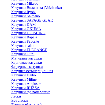
Катушки Mikado
Катушки Волжанка (Volzhanka)
Катушки Ryobi
Катушки Shimano
Катушки SAVAGE GEAR
Катушки DAM
Катушки OKUMA
Катушки 13FISHING
Катушки Rapala
Катушки Favorite
Катушки salmo
Катушки ELEGANCE
Катушки Guru
Матчевые катушки
Карповые катушки
Фидерные катушки
Катушка безынерционная
Катушки Haibo
Катушки Mifine
Катушки Aoqiusite
Катушки RUZZA
Катушки @SnastiZdraste
Лески
Все Лески
Flagman (Флагман)