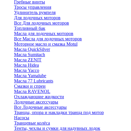
Гребные винты
Тросы управления
Удлинитель румпеля
Для лодочных моторов
Все Для лодочных моторов
Топливный бак
Масла для лодочных моторов
Все Масла для лодочных моторов
Моторное масло и смазка Motul
Масла QuickSilver
Масла Sumitach
Масла ZENIT
Масла Hidea
Масла Yacco
Масла Yamalube
Масла 77 Lubricants
Смазки и спреи
Масла RAVENOL
Охлаждающие жидкости
Лодочные аксессуары
Все Лодочные аксессуары
Транцы, опора и накладки транца под мотор
Насосы
Транцевые колёса
Тенты, чехлы и сумки для надувных лодок