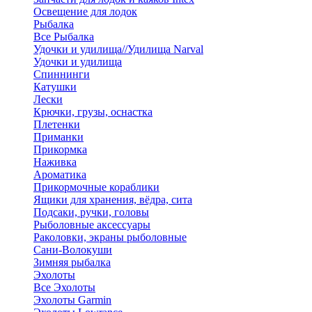
Освещение для лодок
Рыбалка
Все Рыбалка
Удочки и удилища//Удилища Narval
Удочки и удилища
Спиннинги
Катушки
Лески
Крючки, грузы, оснастка
Плетенки
Приманки
Прикормка
Наживка
Ароматика
Прикормочные кораблики
Ящики для хранения, вёдра, сита
Подсаки, ручки, головы
Рыболовные аксессуары
Раколовки, экраны рыболовные
Сани-Волокуши
Зимняя рыбалка
Эхолоты
Все Эхолоты
Эхолоты Garmin