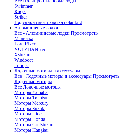
Все Полипропиленовые лодки
Swimmer
Roger
Striker
Надувной плот палатка polar bird
Алюминиевые лодки
Все - Алюминиевые лодки
Просмотреть
Малютка
Lord River
VOLZHANKA
Xstream
Windboat
Триера
Лодочные моторы и аксессуары
Все - Лодочные моторы и аксессуары
Просмотреть
Лодочные моторы
Все Лодочные моторы
Моторы Yamaha
Моторы Tohatsu
Моторы Mercury
Моторы Suzuki
Моторы Hidea
Моторы Honda
Моторы Golfstream
Моторы Hangkai