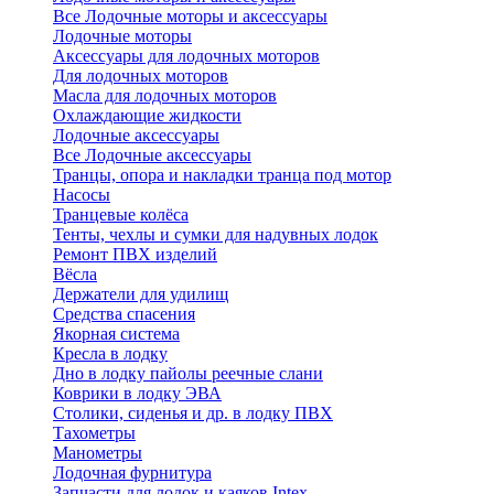
Все Лодочные моторы и аксессуары
Лодочные моторы
Аксессуары для лодочных моторов
Для лодочных моторов
Масла для лодочных моторов
Охлаждающие жидкости
Лодочные аксессуары
Все Лодочные аксессуары
Транцы, опора и накладки транца под мотор
Насосы
Транцевые колёса
Тенты, чехлы и сумки для надувных лодок
Ремонт ПВХ изделий
Вёсла
Держатели для удилищ
Средства спасения
Якорная система
Кресла в лодку
Дно в лодку пайолы реечные слани
Коврики в лодку ЭВА
Столики, сиденья и др. в лодку ПВХ
Тахометры
Манометры
Лодочная фурнитура
Запчасти для лодок и каяков Intex