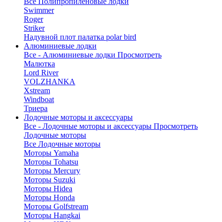
Все Полипропиленовые лодки
Swimmer
Roger
Striker
Надувной плот палатка polar bird
Алюминиевые лодки
Все - Алюминиевые лодки
Просмотреть
Малютка
Lord River
VOLZHANKA
Xstream
Windboat
Триера
Лодочные моторы и аксессуары
Все - Лодочные моторы и аксессуары
Просмотреть
Лодочные моторы
Все Лодочные моторы
Моторы Yamaha
Моторы Tohatsu
Моторы Mercury
Моторы Suzuki
Моторы Hidea
Моторы Honda
Моторы Golfstream
Моторы Hangkai