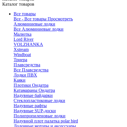
Каталог товаров
Все товары
Все - Все товары
Просмотреть
Алюминиевые лодки
Все Алюминиевые лодки
Малютка
Lord River
VOLZHANKA
Xstream
Windboat
Триера
Плавсредства
Все Плавсредства
Лодки ПВХ
Каяки
Плотики Ондатра
Катамараны Ондатра
Надувные байдарки
Стеклопластиковые лодки
Надувные рафты
Надувные SUP-доски
Полипропиленовые лодки
Надувной плот палатка polar bird
Лодочные моторы и аксессуары