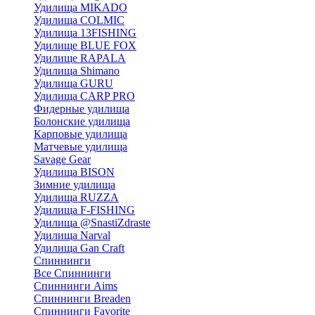
Удилища MIKADO
Удилища COLMIC
Удилища 13FISHING
Удилище BLUE FOX
Удилище RAPALA
Удилища Shimano
Удилища GURU
Удилища CARP PRO
Фидерные удилища
Болонские удилища
Карповые удилища
Матчевые удилища
Savage Gear
Удилища BISON
Зимние удилища
Удилища RUZZA
Удилища F-FISHING
Удилища @SnastiZdraste
Удилища Narval
Удилища Gan Craft
Спиннинги
Все Спиннинги
Спиннинги Aims
Спиннинги Breaden
Спиннинги Favorite