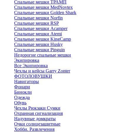
Спальные мешки ТРАМП
Cпальные мешки MedNovtex
Спальные мешки Golden Shark
Спальные мешки Norfin
Спальные мешки RSP
Спальные мешки Acamper
Спальные мешки Atemi
Спальные мешки KingCamp
Спальные мешки Husky
Спальные мешки Pinguin
Недорогие спальные мешки
Экипировка
Все Экипировка
Чехлы и кейсы Garry Zonter
ФОТОЛОВУШКИ
Навигаторы
Фонари
Бинокли
Одежда
Обувь
Чехлы Рюкзаки Сумки
Охранная сигнализация
Надувные домкраты
Очки солнцезащитные
Хобби. Развлечения