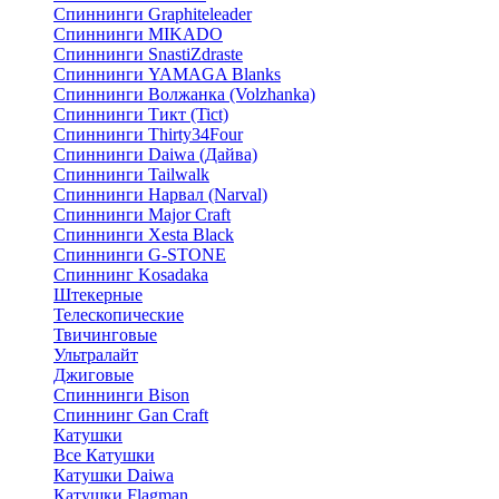
Спиннинги Graphiteleader
Спиннинги MIKADO
Спиннинги SnastiZdraste
Спиннинги YAMAGA Blanks
Спиннинги Волжанка (Volzhanka)
Спиннинги Тикт (Tict)
Спиннинги Thirty34Four
Спиннинги Daiwa (Дайва)
Спиннинги Tailwalk
Спиннинги Нарвал (Narval)
Спиннинги Major Craft
Спиннинги Xesta Black
Спиннинги G-STONE
Спиннинг Kosadaka
Штекерные
Телескопические
Твичинговые
Ультралайт
Джиговые
Спиннинги Bison
Спиннинг Gan Craft
Катушки
Все Катушки
Катушки Daiwa
Катушки Flagman