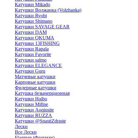
Катушки Mikado
Катушки Волжанка (Volzhanka)
Катушки Ryobi
Катушки Shimano
Катушки SAVAGE GEAR
Катушки DAM
Катушки OKUMA
Катушки 13FISHING
Катушки Rapala
Катушки Favorite
Катушки salmo
Катушки ELEGANCE
Катушки Guru
Матчевые катушки
Карповые катушки
Фидерные катушки
Катушка безынерционная
Катушки Haibo
Катушки Mifine
Катушки Aoqiusite
Катушки RUZZA
Катушки @SnastiZdraste
Лески
Все Лески
Flagman (Флагман)