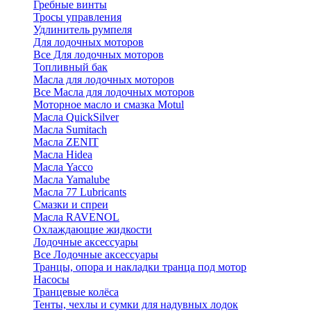
Гребные винты
Тросы управления
Удлинитель румпеля
Для лодочных моторов
Все Для лодочных моторов
Топливный бак
Масла для лодочных моторов
Все Масла для лодочных моторов
Моторное масло и смазка Motul
Масла QuickSilver
Масла Sumitach
Масла ZENIT
Масла Hidea
Масла Yacco
Масла Yamalube
Масла 77 Lubricants
Смазки и спреи
Масла RAVENOL
Охлаждающие жидкости
Лодочные аксессуары
Все Лодочные аксессуары
Транцы, опора и накладки транца под мотор
Насосы
Транцевые колёса
Тенты, чехлы и сумки для надувных лодок