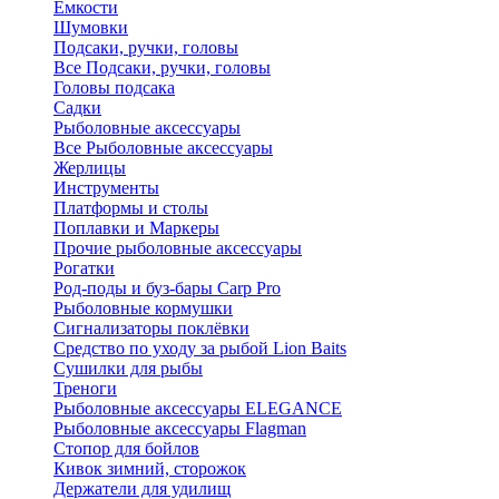
Ёмкости
Шумовки
Подсаки, ручки, головы
Все Подсаки, ручки, головы
Головы подсака
Садки
Рыболовные аксессуары
Все Рыболовные аксессуары
Жерлицы
Инструменты
Платформы и столы
Поплавки и Маркеры
Прочие рыболовные аксессуары
Рогатки
Род-поды и буз-бары Carp Pro
Рыболовные кормушки
Сигнализаторы поклёвки
Средство по уходу за рыбой Lion Baits
Сушилки для рыбы
Треноги
Рыболовные аксессуары ELEGANCE
Рыболовные аксессуары Flagman
Стопор для бойлов
Кивок зимний, сторожок
Держатели для удилищ