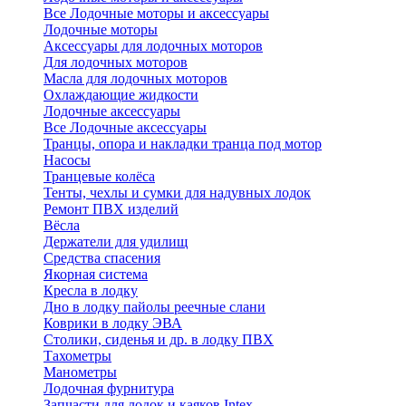
Все Лодочные моторы и аксессуары
Лодочные моторы
Аксессуары для лодочных моторов
Для лодочных моторов
Масла для лодочных моторов
Охлаждающие жидкости
Лодочные аксессуары
Все Лодочные аксессуары
Транцы, опора и накладки транца под мотор
Насосы
Транцевые колёса
Тенты, чехлы и сумки для надувных лодок
Ремонт ПВХ изделий
Вёсла
Держатели для удилищ
Средства спасения
Якорная система
Кресла в лодку
Дно в лодку пайолы реечные слани
Коврики в лодку ЭВА
Столики, сиденья и др. в лодку ПВХ
Тахометры
Манометры
Лодочная фурнитура
Запчасти для лодок и каяков Intex