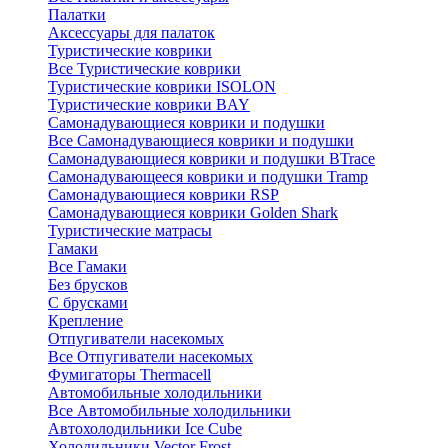
Палатки
Аксессуары для палаток
Туристические коврики
Все Туристические коврики
Туристические коврики ISOLON
Туристические коврики BAY
Самонадувающиеся коврики и подушки
Все Самонадувающиеся коврики и подушки
Самонадувающиеся коврики и подушки BTrace
Самонадувающееся коврики и подушки Tramp
Самонадувающиеся коврики RSP
Самонадувающиеся коврики Golden Shark
Туристические матрасы
Гамаки
Все Гамаки
Без брусков
С брусками
Крепление
Отпугиватели насекомых
Все Отпугиватели насекомых
Фумигаторы Thermacell
Автомобильные холодильники
Все Автомобильные холодильники
Автохолодильники Ice Cube
Холодильники Vector Frost