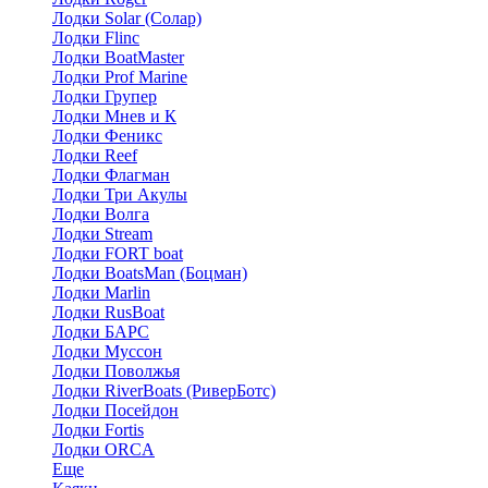
Лодки Solar (Солар)
Лодки Flinc
Лодки BoatMaster
Лодки Prof Marine
Лодки Групер
Лодки Мнев и К
Лодки Феникс
Лодки Reef
Лодки Флагман
Лодки Три Акулы
Лодки Волга
Лодки Stream
Лодки FORT boat
Лодки BoatsMan (Боцман)
Лодки Marlin
Лодки RusBoat
Лодки БАРС
Лодки Муссон
Лодки Поволжья
Лодки RiverBoats (РиверБотс)
Лодки Посейдон
Лодки Fortis
Лодки ORCA
Еще