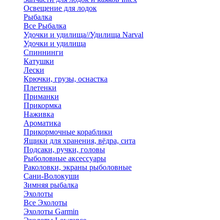
Освещение для лодок
Рыбалка
Все Рыбалка
Удочки и удилища//Удилища Narval
Удочки и удилища
Спиннинги
Катушки
Лески
Крючки, грузы, оснастка
Плетенки
Приманки
Прикормка
Наживка
Ароматика
Прикормочные кораблики
Ящики для хранения, вёдра, сита
Подсаки, ручки, головы
Рыболовные аксессуары
Раколовки, экраны рыболовные
Сани-Волокуши
Зимняя рыбалка
Эхолоты
Все Эхолоты
Эхолоты Garmin