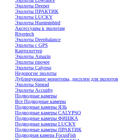
Эхолоты Lowrance
Эхолоты Deeper
Эхолоты ПРАКТИК
Эхолоты LUCKY
Эхолоты Humminbird
Аксессуары к эхолотам
Rivertech
Эхолоты Deepbalance
Эхолоты с GPS
Картплоттер
Эхолоты Amazin
Эхолоты прочее
Эхолоты Calypso
Недорогие эхолоты
Дублирующие мониторы, дисплеи для эхолотов
Эхолоты Simrad
Эхолоты Accuphy
Подводные камеры
Все Подводные камеры
Подводные камеры ЯЗЬ
Подводные камеры CALYPSO
Подводные камеры ФИШКА
Подводные камеры LUCKY
Подводные камеры ПРАКТИК
Подводная камера FocusFish