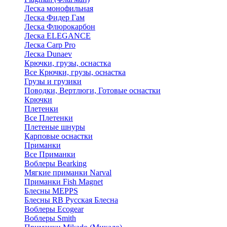
Леска монофильная
Леска Фидер Гам
Леска Флюрокарбон
Леска ELEGANCE
Леска Carp Pro
Леска Dunaev
Крючки, грузы, оснастка
Все Крючки, грузы, оснастка
Грузы и грузики
Поводки, Вертлюги, Готовые оснастки
Крючки
Плетенки
Все Плетенки
Плетеные шнуры
Карповые оснастки
Приманки
Все Приманки
Воблеры Bearking
Мягкие приманки Narval
Приманки Fish Magnet
Блесны MEPPS
Блесны RB Русская Блесна
Воблеры Ecogear
Воблеры Smith