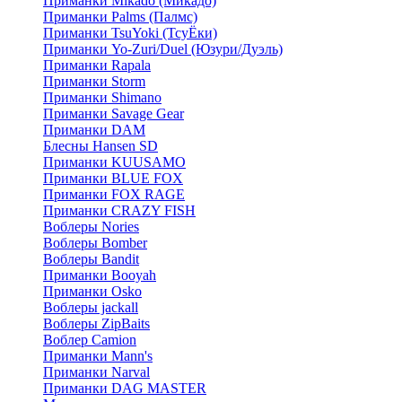
Приманки Mikado (Микадо)
Приманки Palms (Палмс)
Приманки TsuYoki (ТсуЁки)
Приманки Yo-Zuri/Duel (Юзури/Дуэль)
Приманки Rapala
Приманки Storm
Приманки Shimano
Приманки Savage Gear
Приманки DAM
Блесны Hansen SD
Приманки KUUSAMO
Приманки BLUE FOX
Приманки FOX RAGE
Приманки CRAZY FISH
Воблеры Nories
Воблеры Bomber
Воблеры Bandit
Приманки Booyah
Приманки Osko
Воблеры jackall
Воблеры ZipBaits
Воблер Camion
Приманки Mann's
Приманки Narval
Приманки DAG MASTER