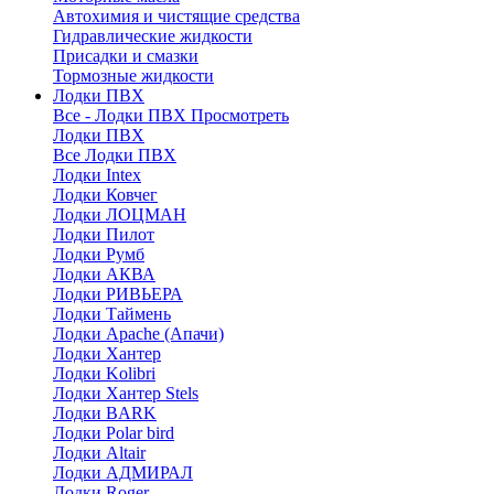
Автохимия и чистящие средства
Гидравлические жидкости
Присадки и смазки
Тормозные жидкости
Лодки ПВХ
Все - Лодки ПВХ
Просмотреть
Лодки ПВХ
Все Лодки ПВХ
Лодки Intex
Лодки Ковчег
Лодки ЛОЦМАН
Лодки Пилот
Лодки Румб
Лодки АКВА
Лодки РИВЬЕРА
Лодки Таймень
Лодки Apache (Апачи)
Лодки Хантер
Лодки Kolibri
Лодки Хантер Stels
Лодки BARK
Лодки Polar bird
Лодки Altair
Лодки АДМИРАЛ
Лодки Roger