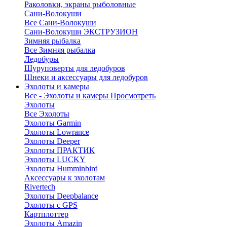
Раколовки, экраны рыболовные
Сани-Волокуши
Все Сани-Волокуши
Сани-Волокуши ЭКСТРУЗИОН
Зимняя рыбалка
Все Зимняя рыбалка
Ледобуры
Шуруповерты для ледобуров
Шнеки и аксессуары для ледобуров
Эхолоты и камеры
Все - Эхолоты и камеры
Просмотреть
Эхолоты
Все Эхолоты
Эхолоты Garmin
Эхолоты Lowrance
Эхолоты Deeper
Эхолоты ПРАКТИК
Эхолоты LUCKY
Эхолоты Humminbird
Аксессуары к эхолотам
Rivertech
Эхолоты Deepbalance
Эхолоты с GPS
Картплоттер
Эхолоты Amazin