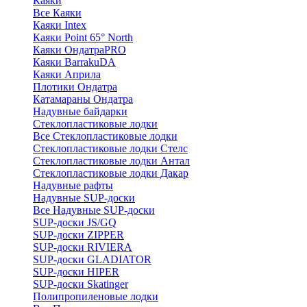
Каяки
Все Каяки
Каяки Intex
Каяки Point 65° North
Каяки ОндатраPRO
Каяки BarrakuDA
Каяки Априла
Плотики Ондатра
Катамараны Ондатра
Надувные байдарки
Стеклопластиковые лодки
Все Стеклопластиковые лодки
Стеклопластиковые лодки Стелс
Стеклопластиковые лодки Антал
Стеклопластиковые лодки Дакар
Надувные рафты
Надувные SUP-доски
Все Надувные SUP-доски
SUP-доски JS/GQ
SUP-доски ZIPPER
SUP-доски RIVIERA
SUP-доски GLADIATOR
SUP-доски HIPER
SUP-доски Skatinger
Полипропиленовые лодки