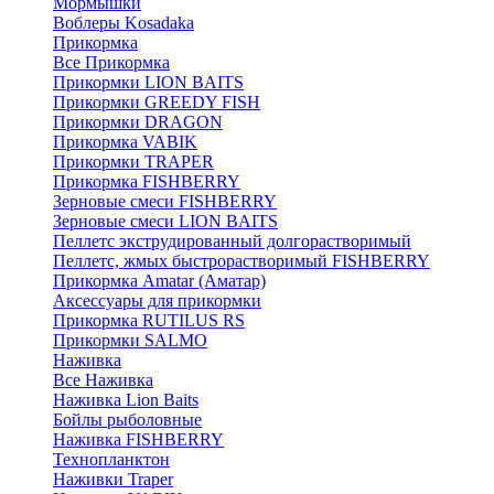
Мормышки
Воблеры Kosadaka
Прикормка
Все Прикормка
Прикормки LION BAITS
Прикормки GREEDY FISH
Прикормки DRAGON
Прикормка VABIK
Прикормки TRAPER
Прикормка FISHBERRY
Зерновые смеси FISHBERRY
Зерновые смеси LION BAITS
Пеллетс экструдированный долгорастворимый
Пеллетс, жмых быстрорастворимый FISHBERRY
Прикормка Amatar (Аматар)
Аксессуары для прикормки
Прикормка RUTILUS RS
Прикормки SALMO
Наживка
Все Наживка
Наживка Lion Baits
Бойлы рыболовные
Наживка FISHBERRY
Технопланктон
Наживки Traper