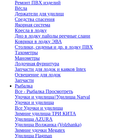
Ремонт ПВХ изделий
Вёсла
Держатели для удилищ
Средства спасения
Якорная система
Кресла в лодку
Дно в лодку пайолы реечные слани
Коврики в лодку ЭВА
Столики, сиденья и др. в лодку ПВХ
Тахометры
Манометры
Лодочная фурнитура
Запчасти для лодок и каяков Intex
Освещение для лодок
Запчасти
Рыбалка
Все - Рыбалка
Просмотреть
Удочки и удилища//Удилища Narval
Удочки и удилища
Все Удочки и удилища
Зимние удилища ТРИ КИТА
Удилища AZURA
Удилища Волжанка (Volzhanka)
Зимние удочки Megatex
Удилища Flagman