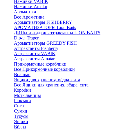
Наживки VABIK
Наживки Amatar
Ароматика
Все Ароматика
Ароматизаторы FISHBERRY
АРОМАТИЗАТОРЫ Lion Baits
ДИПы и жидкие аттрактанты LION BAITS
Dip-ы Traper
Ароматизаторы GREEDY FISH
Аттрактанты Fishberry
Аттрактанты VABIK
Аттрактанты Amatar
Прикормочные кораблики
Все Прикормочные кораблики
Boatman
Ящики для хранения, вёдра, сита
Все Ящики для хранения, вёдра, сита
Коробки
Мотыльницы
Рюкзаки
Сита
Сумки
Тубусы
Ящики
Вёдра