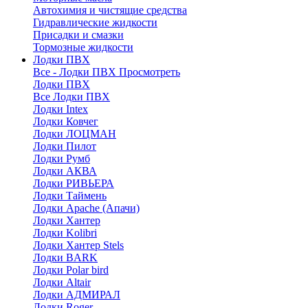
Автохимия и чистящие средства
Гидравлические жидкости
Присадки и смазки
Тормозные жидкости
Лодки ПВХ
Все - Лодки ПВХ
Просмотреть
Лодки ПВХ
Все Лодки ПВХ
Лодки Intex
Лодки Ковчег
Лодки ЛОЦМАН
Лодки Пилот
Лодки Румб
Лодки АКВА
Лодки РИВЬЕРА
Лодки Таймень
Лодки Apache (Апачи)
Лодки Хантер
Лодки Kolibri
Лодки Хантер Stels
Лодки BARK
Лодки Polar bird
Лодки Altair
Лодки АДМИРАЛ
Лодки Roger