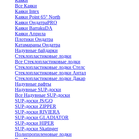
Каяки
Все Каяки
Каяки Intex
Каяки Point 65° North
Каяки ОндатраPRO
Каяки BarrakuDA
Каяки Априла
Плотики Ондатра
Катамараны Ондатра
Надувные байдарки
Стеклопластиковые лодки
Все Стеклопластиковые лодки
Стеклопластиковые лодки Стелс
Стеклопластиковые лодки Антал
Стеклопластиковые лодки Дакар
Надувные рафты
Надувные SUP-доски
Все Надувные SUP-доски
SUP-доски JS/GQ
SUP-доски ZIPPER
SUP-доски RIVIERA
SUP-доски GLADIATOR
SUP-доски HIPER
SUP-доски Skatinger
Полипропиленовые лодки