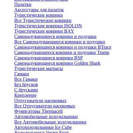
Палатки
Аксессуары для палаток
Туристические коврики
Все Туристические коврики
Туристические коврики ISOLON
Туристические коврики BAY
Самонадувающиеся коврики и подушки
Все Самонадувающиеся коврики и подушки
Самонадувающиеся коврики и подушки BTrace
Самонадувающееся коврики и подушки Tramp
Самонадувающиеся коврики RSP
Самонадувающиеся коврики Golden Shark
Туристические матрасы
Гамаки
Все Гамаки
Без брусков
С брусками
Крепление
Отпугиватели насекомых
Все Отпугиватели насекомых
Фумигаторы Thermacell
Автомобильные холодильники
Все Автомобильные холодильники
Автохолодильники Ice Cube
Холодильники Vector Frost