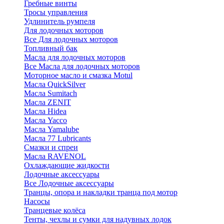
Гребные винты
Тросы управления
Удлинитель румпеля
Для лодочных моторов
Все Для лодочных моторов
Топливный бак
Масла для лодочных моторов
Все Масла для лодочных моторов
Моторное масло и смазка Motul
Масла QuickSilver
Масла Sumitach
Масла ZENIT
Масла Hidea
Масла Yacco
Масла Yamalube
Масла 77 Lubricants
Смазки и спреи
Масла RAVENOL
Охлаждающие жидкости
Лодочные аксессуары
Все Лодочные аксессуары
Транцы, опора и накладки транца под мотор
Насосы
Транцевые колёса
Тенты, чехлы и сумки для надувных лодок