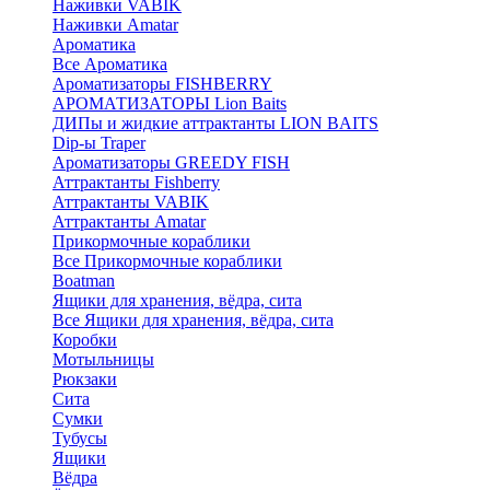
Наживки VABIK
Наживки Amatar
Ароматика
Все Ароматика
Ароматизаторы FISHBERRY
АРОМАТИЗАТОРЫ Lion Baits
ДИПы и жидкие аттрактанты LION BAITS
Dip-ы Traper
Ароматизаторы GREEDY FISH
Аттрактанты Fishberry
Аттрактанты VABIK
Аттрактанты Amatar
Прикормочные кораблики
Все Прикормочные кораблики
Boatman
Ящики для хранения, вёдра, сита
Все Ящики для хранения, вёдра, сита
Коробки
Мотыльницы
Рюкзаки
Сита
Сумки
Тубусы
Ящики
Вёдра