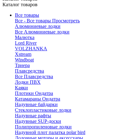
Каталог товаров
Все товары
Все - Все товары
Просмотреть
Алюминиевые лодки
Все Алюминиевые лодки
Малютка
Lord River
VOLZHANKA
Xstream
Windboat
Триера
Плавсредства
Все Плавсредства
Лодки ПВХ
Каяки
Плотики Ондатра
Катамараны Ондатра
Надувные байдарки
Стеклопластиковые лодки
Надувные рафты
Надувные SUP-доски
Полипропиленовые лодки
Надувной плот палатка polar bird
Лодочные моторы и аксессуары