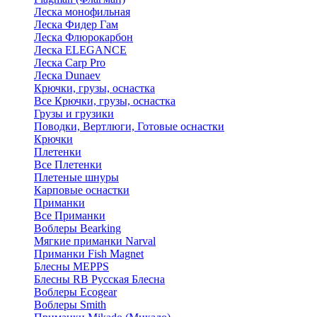
Леска монофильная
Леска Фидер Гам
Леска Флюрокарбон
Леска ELEGANCE
Леска Carp Pro
Леска Dunaev
Крючки, грузы, оснастка
Все Крючки, грузы, оснастка
Грузы и грузики
Поводки, Вертлюги, Готовые оснастки
Крючки
Плетенки
Все Плетенки
Плетеные шнуры
Карповые оснастки
Приманки
Все Приманки
Воблеры Bearking
Мягкие приманки Narval
Приманки Fish Magnet
Блесны MEPPS
Блесны RB Русская Блесна
Воблеры Ecogear
Воблеры Smith