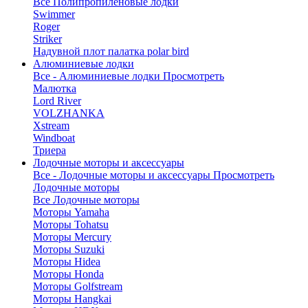
Все Полипропиленовые лодки
Swimmer
Roger
Striker
Надувной плот палатка polar bird
Алюминиевые лодки
Все - Алюминиевые лодки
Просмотреть
Малютка
Lord River
VOLZHANKA
Xstream
Windboat
Триера
Лодочные моторы и аксессуары
Все - Лодочные моторы и аксессуары
Просмотреть
Лодочные моторы
Все Лодочные моторы
Моторы Yamaha
Моторы Tohatsu
Моторы Mercury
Моторы Suzuki
Моторы Hidea
Моторы Honda
Моторы Golfstream
Моторы Hangkai