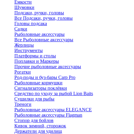
Ёмкости
Шумовки
Подсаки, ручки, головы
Все Подсаки, ручки, головы
Головы подсака
Садки
Рыболовные аксессуары
Все Рыболовные аксессуары
Жерлицы
Инструменты
Платформы и столы
Поплавки и Маркеры
Прочие рыболовные аксессуары
Рогатки
Род-поды и буз-бары Carp Pro
Рыболовные кормушки
Сигнализаторы поклёвки
Средство по уходу за рыбой Lion Baits
Сушилки для рыбы
Треноги
Рыболовные аксессуары ELEGANCE
Рыболовные аксессуары Flagman
Стопор для бойлов
Кивок зимний, сторожок
Держатели для удилищ