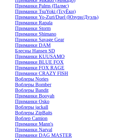
Приманки Mikado (Микадо)
Приманки Palms (Палмс)
Приманки TsuYoki (ТсуЁки)
Приманки Yo-Zuri/Duel (Юзури/Дуэль)
Приманки Rapala
Приманки Storm
Приманки Shimano
Приманки Savage Gear
Приманки DAM
Блесны Hansen SD
Приманки KUUSAMO
Приманки BLUE FOX
Приманки FOX RAGE
Приманки CRAZY FISH
Воблеры Nories
Воблеры Bomber
Воблеры Bandit
Приманки Booyah
Приманки Osko
Воблеры jackall
Воблеры ZipBaits
Воблер Camion
Приманки Mann's
Приманки Narval
Приманки DAG MASTER