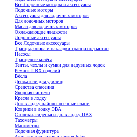
Все Лодочные моторы и аксессуары
Лодочные моторы
Аксессуары для лодочных моторов
Для лодочных моторов
Масла для лодочных моторов
Охлаждающие жидкости
Лодочные аксессуары
Все Лодочные аксессуары
Транцы, опора и накладки транца под мотор
Насосы
Транцевые колёса
Тенты, чехлы и сумки для надувных лодок
Ремонт ПВХ изделий
Вёсла
Держатели для удилищ
Средства спасения
Якорная система
Кресла в лодку
Дно в лодку пайолы реечные слани
Коврики в лодку ЭВА
Столики, сиденья и др. в лодку ПВХ
Тахометры
Манометры
Лодочная фурнитура
Запчасти для лодок и каяков Intex