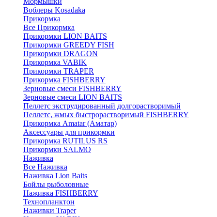
Мормышки
Воблеры Kosadaka
Прикормка
Все Прикормка
Прикормки LION BAITS
Прикормки GREEDY FISH
Прикормки DRAGON
Прикормка VABIK
Прикормки TRAPER
Прикормка FISHBERRY
Зерновые смеси FISHBERRY
Зерновые смеси LION BAITS
Пеллетс экструдированный долгорастворимый
Пеллетс, жмых быстрорастворимый FISHBERRY
Прикормка Amatar (Аматар)
Аксессуары для прикормки
Прикормка RUTILUS RS
Прикормки SALMO
Наживка
Все Наживка
Наживка Lion Baits
Бойлы рыболовные
Наживка FISHBERRY
Технопланктон
Наживки Traper