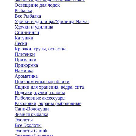
Освещение для лодок
Рыбалка
Все Рыбалка
Удочки и удилища//Удилища Narval
Удочки и удилища
Спиннинги
Катушки
Лески
Крючки, грузы, оснастка
Плетенки
Приманки
Прикормка
Наживка
Ароматика
Прикормочные кораблики
Ящики для хранения, вёдра, сита
Подсаки, ручки, головы
Рыболовные аксессуары
Раколовки, экраны рыболовные
Сани-Волокуши
Зимняя рыбалка
Эхолоты
Все Эхолоты
Эхолоты Garmin