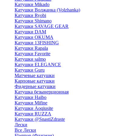
Катушки Mikado
Катушки Волжанка (Volzhanka)
Катушки Ryobi
Катушки Shimano
Катушки SAVAGE GEAR
Катушки DAM
Катушки OKUMA
Катушки 13FISHING
Катушки Rapala
Катушки Favorite
Катушки salmo
Катушки ELEGANCE
Катушки Guru
Матчевые катушки
Карповые катушки
Фидерные катушки
Катушка безынерционная
Катушки Haibo
Катушки Mifine
Катушки Aoqiusite
Катушки RUZZA
Катушки @SnastiZdraste
Лески
Все Лески
Flagman (Флагман)