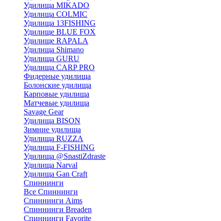
Удилища MIKADO
Удилища COLMIC
Удилища 13FISHING
Удилище BLUE FOX
Удилище RAPALA
Удилища Shimano
Удилища GURU
Удилища CARP PRO
Фидерные удилища
Болонские удилища
Карповые удилища
Матчевые удилища
Savage Gear
Удилища BISON
Зимние удилища
Удилища RUZZA
Удилища F-FISHING
Удилища @SnastiZdraste
Удилища Narval
Удилища Gan Craft
Спиннинги
Все Спиннинги
Спиннинги Aims
Спиннинги Breaden
Спиннинги Favorite