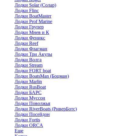
Лодки Solar (Солар)
Лодки Flinc
Лодки BoatMaster
Лодки Prof Marine
Лодки Групер
Лодки Мнев и К
Лодки Феникс
Лодки Reef
Лодки Флагман
Лодки Три Акулы
Лодки Волга
Лодки Stream
Лодки FORT boat
Лодки BoatsMan (Боцман)
Лодки Marlin
Лодки RusBoat
Лодки БАРС
Лодки Муссон
Лодки Поволжья
Лодки RiverBoats (РиверБотс)
Лодки Посейдон
Лодки Fortis
Лодки ORCA
Еще