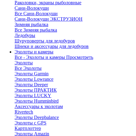
Раколовки, экраны рыболовные
Сани-Волокуши
Все Сани-Волокуши
Сани-Волокуши ЭКСТРУЗИОН
Зимняя рыбалка
Все Зимняя рыбалка
Ледобуры
Шуруповерты для ледобуров
Шнеки и аксессуары для ледобуров
Эхолоты и камеры
Все - Эхолоты и камеры
Просмотреть
Эхолоты
Все Эхолоты
Эхолоты Garmin
Эхолоты Lowrance
Эхолоты Deeper
Эхолоты ПРАКТИК
Эхолоты LUCKY
Эхолоты Humminbird
Аксессуары к эхолотам
Rivertech
Эхолоты Deepbalance
Эхолоты с GPS
Картплоттер
Эхолоты Amazin