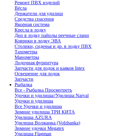
Ремонт ПВХ изделий
Вёсла
Держатели для удилищ
Средства спасения
Якорная система
Кресла в лодку
Дно в лодку пайолы реечные слани
Коврики в лодку ЭВА
Столики, сиденья и др. в лодку ПВХ
Тахометры
Манометры
Лодочная фурнитура
Запчасти для лодок и каяков Intex
Освещение для лодок
Запчасти
Рыбалка
Все - Рыбалка
Просмотреть
Удочки и удилища//Удилища Narval
Удочки и удилища
Все Удочки и удилища
Зимние удилища ТРИ КИТА
Удилища AZURA
Удилища Волжанка (Volzhanka)
Зимние удочки Megatex
Удилища Flagman