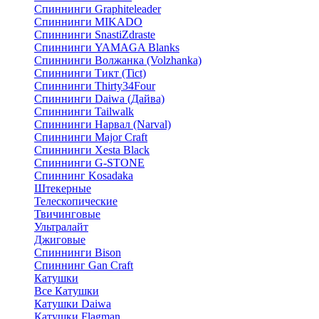
Спиннинги Graphiteleader
Спиннинги MIKADO
Спиннинги SnastiZdraste
Спиннинги YAMAGA Blanks
Спиннинги Волжанка (Volzhanka)
Спиннинги Тикт (Tict)
Спиннинги Thirty34Four
Спиннинги Daiwa (Дайва)
Спиннинги Tailwalk
Спиннинги Нарвал (Narval)
Спиннинги Major Craft
Спиннинги Xesta Black
Спиннинги G-STONE
Спиннинг Kosadaka
Штекерные
Телескопические
Твичинговые
Ультралайт
Джиговые
Спиннинги Bison
Спиннинг Gan Craft
Катушки
Все Катушки
Катушки Daiwa
Катушки Flagman