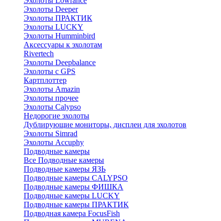
Эхолоты Lowrance
Эхолоты Deeper
Эхолоты ПРАКТИК
Эхолоты LUCKY
Эхолоты Humminbird
Аксессуары к эхолотам
Rivertech
Эхолоты Deepbalance
Эхолоты с GPS
Картплоттер
Эхолоты Amazin
Эхолоты прочее
Эхолоты Calypso
Недорогие эхолоты
Дублирующие мониторы, дисплеи для эхолотов
Эхолоты Simrad
Эхолоты Accuphy
Подводные камеры
Все Подводные камеры
Подводные камеры ЯЗЬ
Подводные камеры CALYPSO
Подводные камеры ФИШКА
Подводные камеры LUCKY
Подводные камеры ПРАКТИК
Подводная камера FocusFish