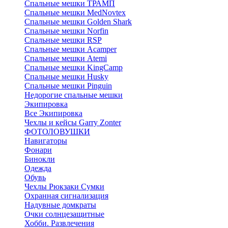
Спальные мешки ТРАМП
Cпальные мешки MedNovtex
Спальные мешки Golden Shark
Спальные мешки Norfin
Спальные мешки RSP
Спальные мешки Acamper
Спальные мешки Atemi
Спальные мешки KingCamp
Спальные мешки Husky
Спальные мешки Pinguin
Недорогие спальные мешки
Экипировка
Все Экипировка
Чехлы и кейсы Garry Zonter
ФОТОЛОВУШКИ
Навигаторы
Фонари
Бинокли
Одежда
Обувь
Чехлы Рюкзаки Сумки
Охранная сигнализация
Надувные домкраты
Очки солнцезащитные
Хобби. Развлечения