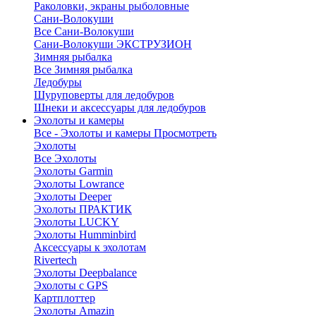
Раколовки, экраны рыболовные
Сани-Волокуши
Все Сани-Волокуши
Сани-Волокуши ЭКСТРУЗИОН
Зимняя рыбалка
Все Зимняя рыбалка
Ледобуры
Шуруповерты для ледобуров
Шнеки и аксессуары для ледобуров
Эхолоты и камеры
Все - Эхолоты и камеры
Просмотреть
Эхолоты
Все Эхолоты
Эхолоты Garmin
Эхолоты Lowrance
Эхолоты Deeper
Эхолоты ПРАКТИК
Эхолоты LUCKY
Эхолоты Humminbird
Аксессуары к эхолотам
Rivertech
Эхолоты Deepbalance
Эхолоты с GPS
Картплоттер
Эхолоты Amazin