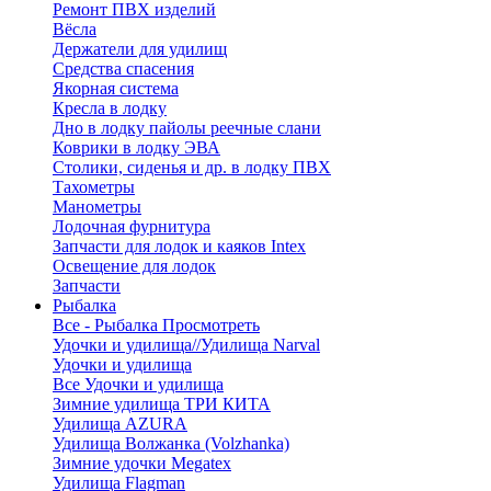
Ремонт ПВХ изделий
Вёсла
Держатели для удилищ
Средства спасения
Якорная система
Кресла в лодку
Дно в лодку пайолы реечные слани
Коврики в лодку ЭВА
Столики, сиденья и др. в лодку ПВХ
Тахометры
Манометры
Лодочная фурнитура
Запчасти для лодок и каяков Intex
Освещение для лодок
Запчасти
Рыбалка
Все - Рыбалка
Просмотреть
Удочки и удилища//Удилища Narval
Удочки и удилища
Все Удочки и удилища
Зимние удилища ТРИ КИТА
Удилища AZURA
Удилища Волжанка (Volzhanka)
Зимние удочки Megatex
Удилища Flagman