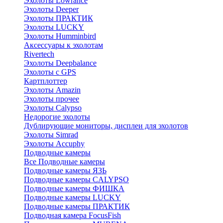
Эхолоты Lowrance
Эхолоты Deeper
Эхолоты ПРАКТИК
Эхолоты LUCKY
Эхолоты Humminbird
Аксессуары к эхолотам
Rivertech
Эхолоты Deepbalance
Эхолоты с GPS
Картплоттер
Эхолоты Amazin
Эхолоты прочее
Эхолоты Calypso
Недорогие эхолоты
Дублирующие мониторы, дисплеи для эхолотов
Эхолоты Simrad
Эхолоты Accuphy
Подводные камеры
Все Подводные камеры
Подводные камеры ЯЗЬ
Подводные камеры CALYPSO
Подводные камеры ФИШКА
Подводные камеры LUCKY
Подводные камеры ПРАКТИК
Подводная камера FocusFish