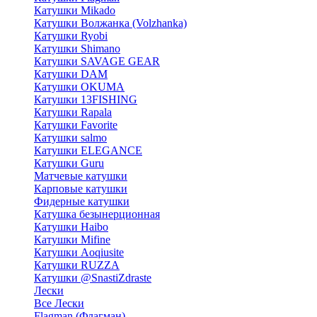
Катушки Mikado
Катушки Волжанка (Volzhanka)
Катушки Ryobi
Катушки Shimano
Катушки SAVAGE GEAR
Катушки DAM
Катушки OKUMA
Катушки 13FISHING
Катушки Rapala
Катушки Favorite
Катушки salmo
Катушки ELEGANCE
Катушки Guru
Матчевые катушки
Карповые катушки
Фидерные катушки
Катушка безынерционная
Катушки Haibo
Катушки Mifine
Катушки Aoqiusite
Катушки RUZZA
Катушки @SnastiZdraste
Лески
Все Лески
Flagman (Флагман)