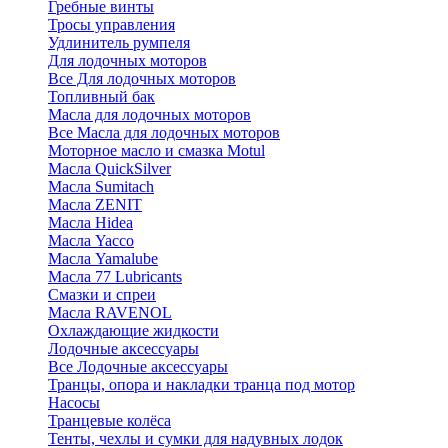
Гребные винты
Тросы управления
Удлинитель румпеля
Для лодочных моторов
Все Для лодочных моторов
Топливный бак
Масла для лодочных моторов
Все Масла для лодочных моторов
Моторное масло и смазка Motul
Масла QuickSilver
Масла Sumitach
Масла ZENIT
Масла Hidea
Масла Yacco
Масла Yamalube
Масла 77 Lubricants
Смазки и спреи
Масла RAVENOL
Охлаждающие жидкости
Лодочные аксессуары
Все Лодочные аксессуары
Транцы, опора и накладки транца под мотор
Насосы
Транцевые колёса
Тенты, чехлы и сумки для надувных лодок