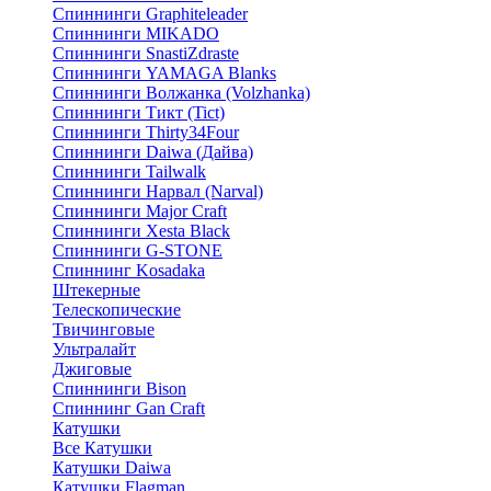
Спиннинги Graphiteleader
Спиннинги MIKADO
Спиннинги SnastiZdraste
Спиннинги YAMAGA Blanks
Спиннинги Волжанка (Volzhanka)
Спиннинги Тикт (Tict)
Спиннинги Thirty34Four
Спиннинги Daiwa (Дайва)
Спиннинги Tailwalk
Спиннинги Нарвал (Narval)
Спиннинги Major Craft
Спиннинги Xesta Black
Спиннинги G-STONE
Спиннинг Kosadaka
Штекерные
Телескопические
Твичинговые
Ультралайт
Джиговые
Спиннинги Bison
Спиннинг Gan Craft
Катушки
Все Катушки
Катушки Daiwa
Катушки Flagman