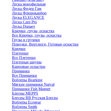
Леска монофильная
Леска Фидер Гам
Леска Флюрокарбон
Леска ELEGANCE
Леска Carp Pro
Леска Dunaev
Крючки, грузы, оснастка
Все Крючки, грузы, оснастка
Грузы и грузики
Поводки, Вертлюги, Готовые оснастки
Крючки
Плетенки
Все Плетенки
Плетеные шнуры
Карповые оснастки
Приманки
Все Приманки
Воблеры Bearking
Мягкие приманки Narval
Приманки Fish Magnet
Блесны MEPPS
Блесны RB Русская Блесна
Воблеры Ecogear
Воблеры Smith