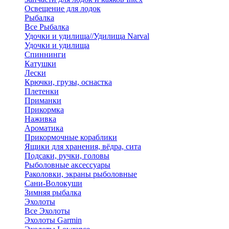
Освещение для лодок
Рыбалка
Все Рыбалка
Удочки и удилища//Удилища Narval
Удочки и удилища
Спиннинги
Катушки
Лески
Крючки, грузы, оснастка
Плетенки
Приманки
Прикормка
Наживка
Ароматика
Прикормочные кораблики
Ящики для хранения, вёдра, сита
Подсаки, ручки, головы
Рыболовные аксессуары
Раколовки, экраны рыболовные
Сани-Волокуши
Зимняя рыбалка
Эхолоты
Все Эхолоты
Эхолоты Garmin