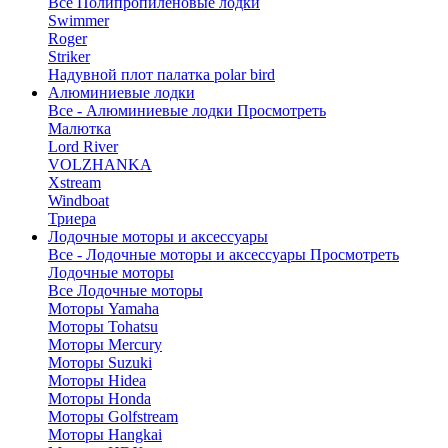
Все Полипропиленовые лодки
Swimmer
Roger
Striker
Надувной плот палатка polar bird
Алюминиевые лодки
Все - Алюминиевые лодки
Просмотреть
Малютка
Lord River
VOLZHANKA
Xstream
Windboat
Триера
Лодочные моторы и аксессуары
Все - Лодочные моторы и аксессуары
Просмотреть
Лодочные моторы
Все Лодочные моторы
Моторы Yamaha
Моторы Tohatsu
Моторы Mercury
Моторы Suzuki
Моторы Hidea
Моторы Honda
Моторы Golfstream
Моторы Hangkai