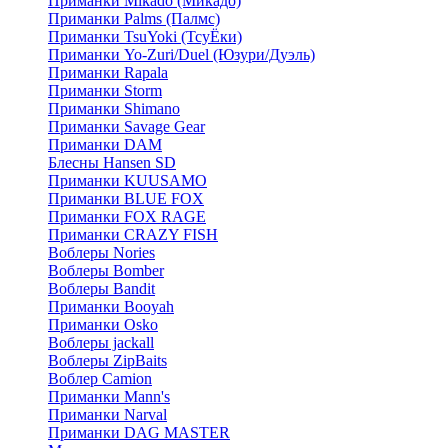
Приманки Mikado (Микадо)
Приманки Palms (Палмс)
Приманки TsuYoki (ТсуЁки)
Приманки Yo-Zuri/Duel (Юзури/Дуэль)
Приманки Rapala
Приманки Storm
Приманки Shimano
Приманки Savage Gear
Приманки DAM
Блесны Hansen SD
Приманки KUUSAMO
Приманки BLUE FOX
Приманки FOX RAGE
Приманки CRAZY FISH
Воблеры Nories
Воблеры Bomber
Воблеры Bandit
Приманки Booyah
Приманки Osko
Воблеры jackall
Воблеры ZipBaits
Воблер Camion
Приманки Mann's
Приманки Narval
Приманки DAG MASTER