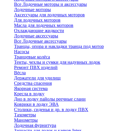
Все Лодочные моторы и аксессуары
Лодочные моторы
Аксессуары для лодочных моторов
Для лодочных моторов
Масла для лодочных моторов
Охлаждающие жидкости
Лодочные аксессуары
Все Лодочные аксессуары
Транцы, опора и накладки транца под мотор
Насосы
Транцевые колёса
Тенты, чехлы и сумки для надувных лодок
Ремонт ПВХ изделий
Вёсла
Держатели для удилищ
Средства спасения
Якорная система
Кресла в лодку
Дно в лодку пайолы реечные слани
Коврики в лодку ЭВА
Столики, сиденья и др. в лодку ПВХ
Тахометры
Манометры
Лодочная фурнитура
Запчасти для лодок и каяков Intex