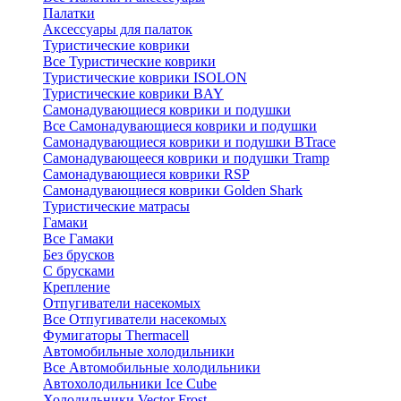
Палатки
Аксессуары для палаток
Туристические коврики
Все Туристические коврики
Туристические коврики ISOLON
Туристические коврики BAY
Самонадувающиеся коврики и подушки
Все Самонадувающиеся коврики и подушки
Самонадувающиеся коврики и подушки BTrace
Самонадувающееся коврики и подушки Tramp
Самонадувающиеся коврики RSP
Самонадувающиеся коврики Golden Shark
Туристические матрасы
Гамаки
Все Гамаки
Без брусков
С брусками
Крепление
Отпугиватели насекомых
Все Отпугиватели насекомых
Фумигаторы Thermacell
Автомобильные холодильники
Все Автомобильные холодильники
Автохолодильники Ice Cube
Холодильники Vector Frost