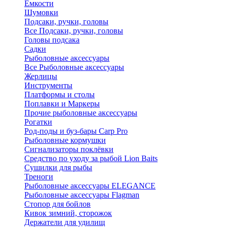
Ёмкости
Шумовки
Подсаки, ручки, головы
Все Подсаки, ручки, головы
Головы подсака
Садки
Рыболовные аксессуары
Все Рыболовные аксессуары
Жерлицы
Инструменты
Платформы и столы
Поплавки и Маркеры
Прочие рыболовные аксессуары
Рогатки
Род-поды и буз-бары Carp Pro
Рыболовные кормушки
Сигнализаторы поклёвки
Средство по уходу за рыбой Lion Baits
Сушилки для рыбы
Треноги
Рыболовные аксессуары ELEGANCE
Рыболовные аксессуары Flagman
Стопор для бойлов
Кивок зимний, сторожок
Держатели для удилищ