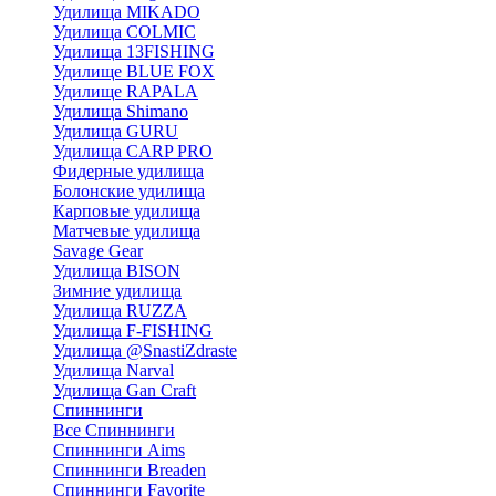
Удилища MIKADO
Удилища COLMIC
Удилища 13FISHING
Удилище BLUE FOX
Удилище RAPALA
Удилища Shimano
Удилища GURU
Удилища CARP PRO
Фидерные удилища
Болонские удилища
Карповые удилища
Матчевые удилища
Savage Gear
Удилища BISON
Зимние удилища
Удилища RUZZA
Удилища F-FISHING
Удилища @SnastiZdraste
Удилища Narval
Удилища Gan Craft
Спиннинги
Все Спиннинги
Спиннинги Aims
Спиннинги Breaden
Спиннинги Favorite