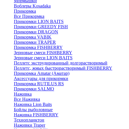
Мормышки
Воблеры Kosadaka
Прикормка
Все Прикормка
Прикормки LION BAITS
Прикормки GREEDY FISH
Прикормки DRAGON
Прикормка VABIK
Прикормки TRAPER
Прикормка FISHBERRY
Зерновые смеси FISHBERRY
Зерновые смеси LION BAITS
Пеллетс экструдированный долгорастворимый
Пеллетс, жмых быстрорастворимый FISHBERRY
Прикормка Amatar (Аматар)
Аксессуары для прикормки
Прикормка RUTILUS RS
Прикормки SALMO
Наживка
Все Наживка
Наживка Lion Baits
Бойлы рыболовные
Наживка FISHBERRY
Технопланктон
Наживки Traper