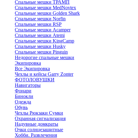
Спальные мешки ТРАМП
Cпальные мешки MedNovtex
Спальные мешки Golden Shark
Спальные мешки Norfin
Спальные мешки RSP
Спальные мешки Acamper
Спальные мешки Atemi
Спальные мешки KingCamp
Спальные мешки Husky
Спальные мешки Pinguin
Недорогие спальные мешки
Экипировка
Все Экипировка
Чехлы и кейсы Garry Zonter
ФОТОЛОВУШКИ
Навигаторы
Фонари
Бинокли
Одежда
Обувь
Чехлы Рюкзаки Сумки
Охранная сигнализация
Надувные домкраты
Очки солнцезащитные
Хобби. Развлечения