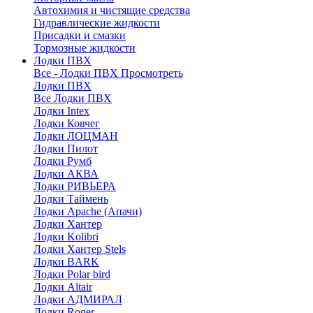
Автохимия и чистящие средства
Гидравлические жидкости
Присадки и смазки
Тормозные жидкости
Лодки ПВХ
Все - Лодки ПВХ
Просмотреть
Лодки ПВХ
Все Лодки ПВХ
Лодки Intex
Лодки Ковчег
Лодки ЛОЦМАН
Лодки Пилот
Лодки Румб
Лодки АКВА
Лодки РИВЬЕРА
Лодки Таймень
Лодки Apache (Апачи)
Лодки Хантер
Лодки Kolibri
Лодки Хантер Stels
Лодки BARK
Лодки Polar bird
Лодки Altair
Лодки АДМИРАЛ
Лодки Roger