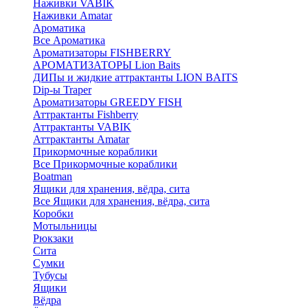
Наживки VABIK
Наживки Amatar
Ароматика
Все Ароматика
Ароматизаторы FISHBERRY
АРОМАТИЗАТОРЫ Lion Baits
ДИПы и жидкие аттрактанты LION BAITS
Dip-ы Traper
Ароматизаторы GREEDY FISH
Аттрактанты Fishberry
Аттрактанты VABIK
Аттрактанты Amatar
Прикормочные кораблики
Все Прикормочные кораблики
Boatman
Ящики для хранения, вёдра, сита
Все Ящики для хранения, вёдра, сита
Коробки
Мотыльницы
Рюкзаки
Сита
Сумки
Тубусы
Ящики
Вёдра