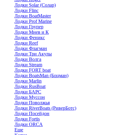
Лодки Solar (Солар)
Лодки Flinc
Лодки BoatMaster
Лодки Prof Marine
Лодки Групер
Лодки Мнев и К
Лодки Феникс
Лодки Reef
Лодки Флагман
Лодки Три Акулы
Лодки Волга
Лодки Stream
Лодки FORT boat
Лодки BoatsMan (Боцман)
Лодки Marlin
Лодки RusBoat
Лодки БАРС
Лодки Муссон
Лодки Поволжья
Лодки RiverBoats (РиверБотс)
Лодки Посейдон
Лодки Fortis
Лодки ORCA
Еще