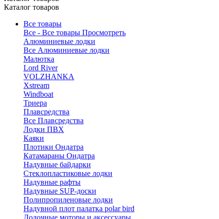
Каталог товаров
Все товары
Все - Все товары
Просмотреть
Алюминиевые лодки
Все Алюминиевые лодки
Малютка
Lord River
VOLZHANKA
Xstream
Windboat
Триера
Плавсредства
Все Плавсредства
Лодки ПВХ
Каяки
Плотики Ондатра
Катамараны Ондатра
Надувные байдарки
Стеклопластиковые лодки
Надувные рафты
Надувные SUP-доски
Полипропиленовые лодки
Надувной плот палатка polar bird
Лодочные моторы и аксессуары