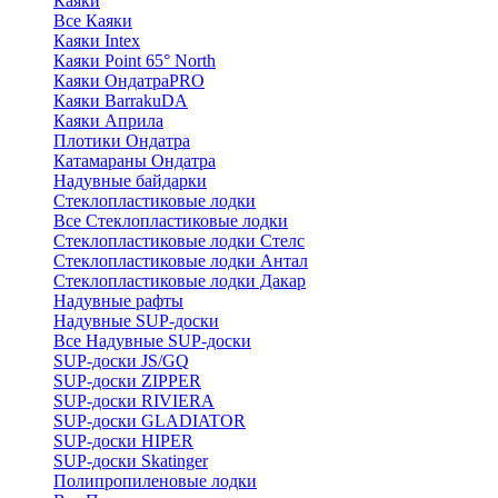
Каяки
Все Каяки
Каяки Intex
Каяки Point 65° North
Каяки ОндатраPRO
Каяки BarrakuDA
Каяки Априла
Плотики Ондатра
Катамараны Ондатра
Надувные байдарки
Стеклопластиковые лодки
Все Стеклопластиковые лодки
Стеклопластиковые лодки Стелс
Стеклопластиковые лодки Антал
Стеклопластиковые лодки Дакар
Надувные рафты
Надувные SUP-доски
Все Надувные SUP-доски
SUP-доски JS/GQ
SUP-доски ZIPPER
SUP-доски RIVIERA
SUP-доски GLADIATOR
SUP-доски HIPER
SUP-доски Skatinger
Полипропиленовые лодки