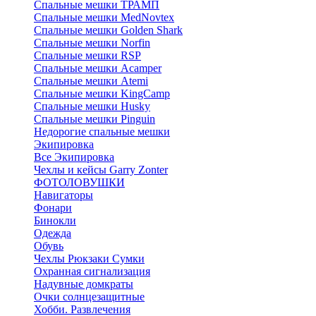
Спальные мешки ТРАМП
Cпальные мешки MedNovtex
Спальные мешки Golden Shark
Спальные мешки Norfin
Спальные мешки RSP
Спальные мешки Acamper
Спальные мешки Atemi
Спальные мешки KingCamp
Спальные мешки Husky
Спальные мешки Pinguin
Недорогие спальные мешки
Экипировка
Все Экипировка
Чехлы и кейсы Garry Zonter
ФОТОЛОВУШКИ
Навигаторы
Фонари
Бинокли
Одежда
Обувь
Чехлы Рюкзаки Сумки
Охранная сигнализация
Надувные домкраты
Очки солнцезащитные
Хобби. Развлечения