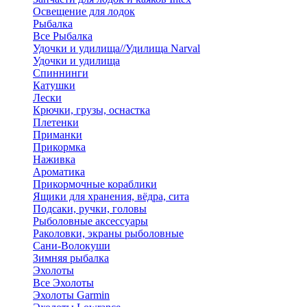
Освещение для лодок
Рыбалка
Все Рыбалка
Удочки и удилища//Удилища Narval
Удочки и удилища
Спиннинги
Катушки
Лески
Крючки, грузы, оснастка
Плетенки
Приманки
Прикормка
Наживка
Ароматика
Прикормочные кораблики
Ящики для хранения, вёдра, сита
Подсаки, ручки, головы
Рыболовные аксессуары
Раколовки, экраны рыболовные
Сани-Волокуши
Зимняя рыбалка
Эхолоты
Все Эхолоты
Эхолоты Garmin