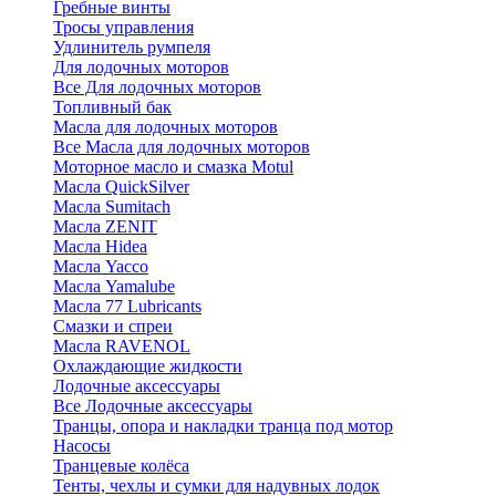
Гребные винты
Тросы управления
Удлинитель румпеля
Для лодочных моторов
Все Для лодочных моторов
Топливный бак
Масла для лодочных моторов
Все Масла для лодочных моторов
Моторное масло и смазка Motul
Масла QuickSilver
Масла Sumitach
Масла ZENIT
Масла Hidea
Масла Yacco
Масла Yamalube
Масла 77 Lubricants
Смазки и спреи
Масла RAVENOL
Охлаждающие жидкости
Лодочные аксессуары
Все Лодочные аксессуары
Транцы, опора и накладки транца под мотор
Насосы
Транцевые колёса
Тенты, чехлы и сумки для надувных лодок