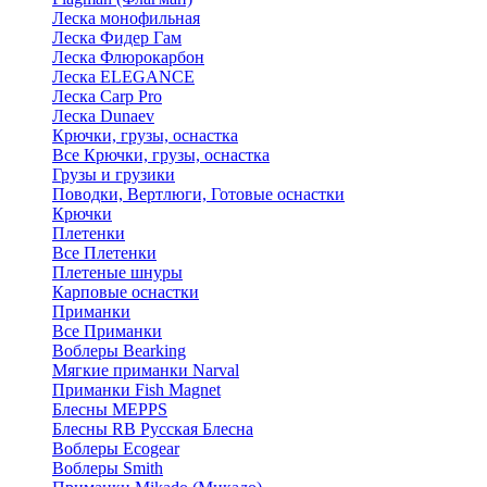
Леска монофильная
Леска Фидер Гам
Леска Флюрокарбон
Леска ELEGANCE
Леска Carp Pro
Леска Dunaev
Крючки, грузы, оснастка
Все Крючки, грузы, оснастка
Грузы и грузики
Поводки, Вертлюги, Готовые оснастки
Крючки
Плетенки
Все Плетенки
Плетеные шнуры
Карповые оснастки
Приманки
Все Приманки
Воблеры Bearking
Мягкие приманки Narval
Приманки Fish Magnet
Блесны MEPPS
Блесны RB Русская Блесна
Воблеры Ecogear
Воблеры Smith