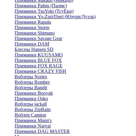
Приманки Mikado (Микадо)
Приманки Palms (Палмс)
Приманки TsuYoki (ТсуЁки)
Приманки Yo-Zuri/Duel (Юзури/Дуэль)
Приманки Rapala
Приманки Storm
Приманки Shimano
Приманки Savage Gear
Приманки DAM
Блесны Hansen SD
Приманки KUUSAMO
Приманки BLUE FOX
Приманки FOX RAGE
Приманки CRAZY FISH
Воблеры Nories
Воблеры Bomber
Воблеры Bandit
Приманки Booyah
Приманки Osko
Воблеры jackall
Воблеры ZipBaits
Воблер Camion
Приманки Mann's
Приманки Narval
Приманки DAG MASTER