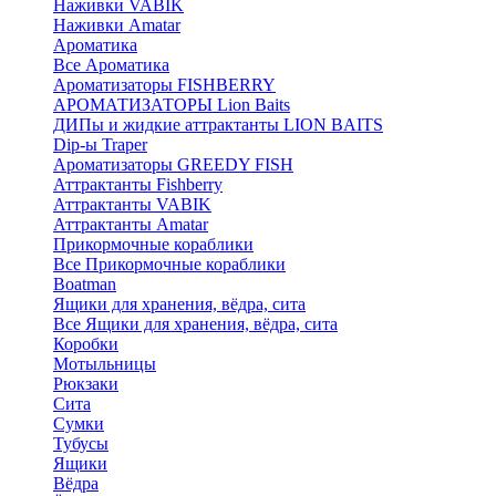
Наживки VABIK
Наживки Amatar
Ароматика
Все Ароматика
Ароматизаторы FISHBERRY
АРОМАТИЗАТОРЫ Lion Baits
ДИПы и жидкие аттрактанты LION BAITS
Dip-ы Traper
Ароматизаторы GREEDY FISH
Аттрактанты Fishberry
Аттрактанты VABIK
Аттрактанты Amatar
Прикормочные кораблики
Все Прикормочные кораблики
Boatman
Ящики для хранения, вёдра, сита
Все Ящики для хранения, вёдра, сита
Коробки
Мотыльницы
Рюкзаки
Сита
Сумки
Тубусы
Ящики
Вёдра