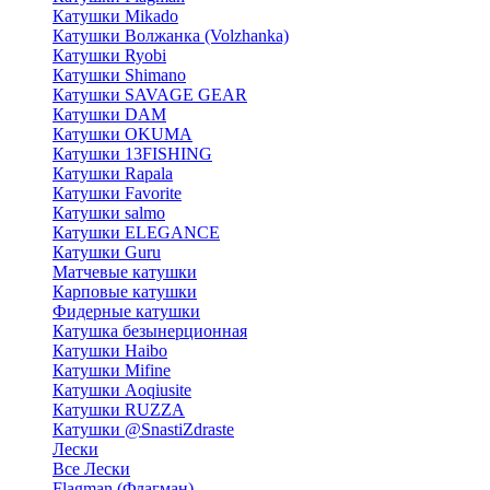
Катушки Mikado
Катушки Волжанка (Volzhanka)
Катушки Ryobi
Катушки Shimano
Катушки SAVAGE GEAR
Катушки DAM
Катушки OKUMA
Катушки 13FISHING
Катушки Rapala
Катушки Favorite
Катушки salmo
Катушки ELEGANCE
Катушки Guru
Матчевые катушки
Карповые катушки
Фидерные катушки
Катушка безынерционная
Катушки Haibo
Катушки Mifine
Катушки Aoqiusite
Катушки RUZZA
Катушки @SnastiZdraste
Лески
Все Лески
Flagman (Флагман)