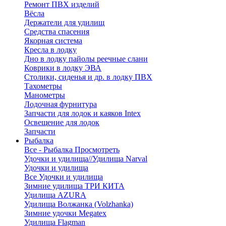
Ремонт ПВХ изделий
Вёсла
Держатели для удилищ
Средства спасения
Якорная система
Кресла в лодку
Дно в лодку пайолы реечные слани
Коврики в лодку ЭВА
Столики, сиденья и др. в лодку ПВХ
Тахометры
Манометры
Лодочная фурнитура
Запчасти для лодок и каяков Intex
Освещение для лодок
Запчасти
Рыбалка
Все - Рыбалка
Просмотреть
Удочки и удилища//Удилища Narval
Удочки и удилища
Все Удочки и удилища
Зимние удилища ТРИ КИТА
Удилища AZURA
Удилища Волжанка (Volzhanka)
Зимние удочки Megatex
Удилища Flagman