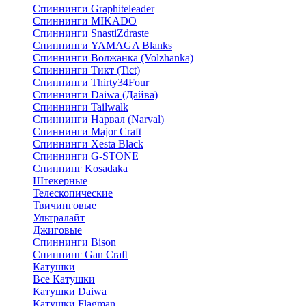
Спиннинги Graphiteleader
Спиннинги MIKADO
Спиннинги SnastiZdraste
Спиннинги YAMAGA Blanks
Спиннинги Волжанка (Volzhanka)
Спиннинги Тикт (Tict)
Спиннинги Thirty34Four
Спиннинги Daiwa (Дайва)
Спиннинги Tailwalk
Спиннинги Нарвал (Narval)
Спиннинги Major Craft
Спиннинги Xesta Black
Спиннинги G-STONE
Спиннинг Kosadaka
Штекерные
Телескопические
Твичинговые
Ультралайт
Джиговые
Спиннинги Bison
Спиннинг Gan Craft
Катушки
Все Катушки
Катушки Daiwa
Катушки Flagman