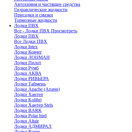
Автохимия и чистящие средства
Гидравлические жидкости
Присадки и смазки
Тормозные жидкости
Лодки ПВХ
Все - Лодки ПВХ
Просмотреть
Лодки ПВХ
Все Лодки ПВХ
Лодки Intex
Лодки Ковчег
Лодки ЛОЦМАН
Лодки Пилот
Лодки Румб
Лодки АКВА
Лодки РИВЬЕРА
Лодки Таймень
Лодки Apache (Апачи)
Лодки Хантер
Лодки Kolibri
Лодки Хантер Stels
Лодки BARK
Лодки Polar bird
Лодки Altair
Лодки АДМИРАЛ
Лодки Roger