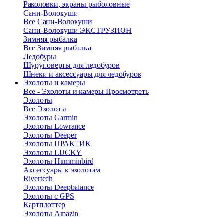
Раколовки, экраны рыболовные
Сани-Волокуши
Все Сани-Волокуши
Сани-Волокуши ЭКСТРУЗИОН
Зимняя рыбалка
Все Зимняя рыбалка
Ледобуры
Шуруповерты для ледобуров
Шнеки и аксессуары для ледобуров
Эхолоты и камеры
Все - Эхолоты и камеры
Просмотреть
Эхолоты
Все Эхолоты
Эхолоты Garmin
Эхолоты Lowrance
Эхолоты Deeper
Эхолоты ПРАКТИК
Эхолоты LUCKY
Эхолоты Humminbird
Аксессуары к эхолотам
Rivertech
Эхолоты Deepbalance
Эхолоты с GPS
Картплоттер
Эхолоты Amazin