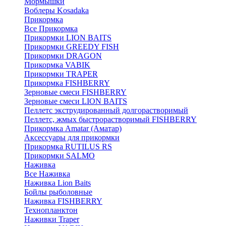
Мормышки
Воблеры Kosadaka
Прикормка
Все Прикормка
Прикормки LION BAITS
Прикормки GREEDY FISH
Прикормки DRAGON
Прикормка VABIK
Прикормки TRAPER
Прикормка FISHBERRY
Зерновые смеси FISHBERRY
Зерновые смеси LION BAITS
Пеллетс экструдированный долгорастворимый
Пеллетс, жмых быстрорастворимый FISHBERRY
Прикормка Amatar (Аматар)
Аксессуары для прикормки
Прикормка RUTILUS RS
Прикормки SALMO
Наживка
Все Наживка
Наживка Lion Baits
Бойлы рыболовные
Наживка FISHBERRY
Технопланктон
Наживки Traper