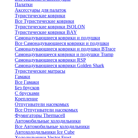
Палатки
Аксессуары для палаток
Туристические коврики
Все Туристические коврики
Туристические коврики ISOLON
Туристические коврики BAY
Самонадувающиеся коврики и подушки
Все Самонадувающиеся коврики и подушки
Самонадувающиеся коврики и подушки BTrace
Самонадувающееся коврики и подушки Tramp
Самонадувающиеся коврики RSP
Самонадувающиеся коврики Golden Shark
Туристические матрасы
Гамаки
Все Гамаки
Без брусков
С брусками
Крепление
Отпугиватели насекомых
Все Отпугиватели насекомых
Фумигаторы Thermacell
Автомобильные холодильники
Все Автомобильные холодильники
Автохолодильники Ice Cube
Холодильники Vector Frost