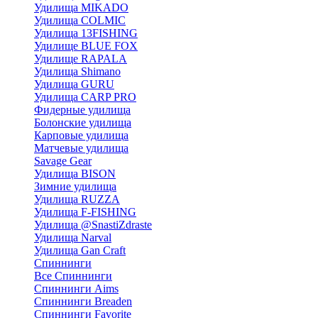
Удилища MIKADO
Удилища COLMIC
Удилища 13FISHING
Удилище BLUE FOX
Удилище RAPALA
Удилища Shimano
Удилища GURU
Удилища CARP PRO
Фидерные удилища
Болонские удилища
Карповые удилища
Матчевые удилища
Savage Gear
Удилища BISON
Зимние удилища
Удилища RUZZA
Удилища F-FISHING
Удилища @SnastiZdraste
Удилища Narval
Удилища Gan Craft
Спиннинги
Все Спиннинги
Спиннинги Aims
Спиннинги Breaden
Спиннинги Favorite