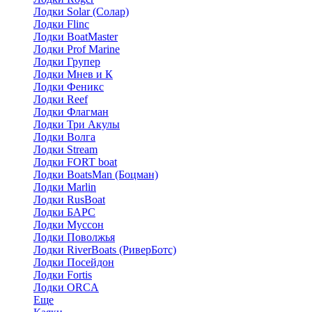
Лодки Solar (Солар)
Лодки Flinc
Лодки BoatMaster
Лодки Prof Marine
Лодки Групер
Лодки Мнев и К
Лодки Феникс
Лодки Reef
Лодки Флагман
Лодки Три Акулы
Лодки Волга
Лодки Stream
Лодки FORT boat
Лодки BoatsMan (Боцман)
Лодки Marlin
Лодки RusBoat
Лодки БАРС
Лодки Муссон
Лодки Поволжья
Лодки RiverBoats (РиверБотс)
Лодки Посейдон
Лодки Fortis
Лодки ORCA
Еще