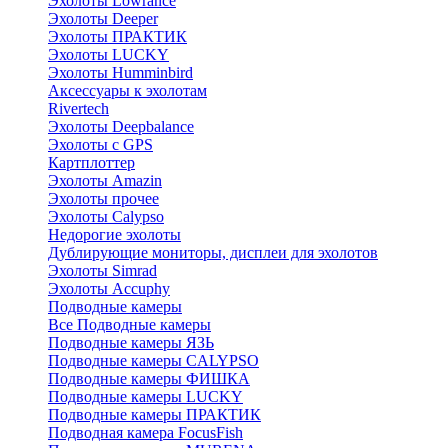
Эхолоты Lowrance
Эхолоты Deeper
Эхолоты ПРАКТИК
Эхолоты LUCKY
Эхолоты Humminbird
Аксессуары к эхолотам
Rivertech
Эхолоты Deepbalance
Эхолоты с GPS
Картплоттер
Эхолоты Amazin
Эхолоты прочее
Эхолоты Calypso
Недорогие эхолоты
Дублирующие мониторы, дисплеи для эхолотов
Эхолоты Simrad
Эхолоты Accuphy
Подводные камеры
Все Подводные камеры
Подводные камеры ЯЗЬ
Подводные камеры CALYPSO
Подводные камеры ФИШКА
Подводные камеры LUCKY
Подводные камеры ПРАКТИК
Подводная камера FocusFish