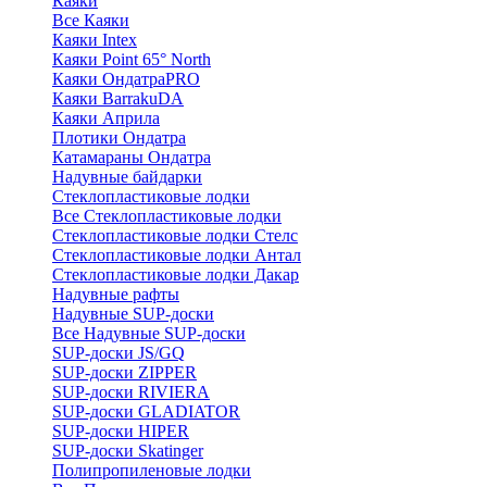
Каяки
Все Каяки
Каяки Intex
Каяки Point 65° North
Каяки ОндатраPRO
Каяки BarrakuDA
Каяки Априла
Плотики Ондатра
Катамараны Ондатра
Надувные байдарки
Стеклопластиковые лодки
Все Стеклопластиковые лодки
Стеклопластиковые лодки Стелс
Стеклопластиковые лодки Антал
Стеклопластиковые лодки Дакар
Надувные рафты
Надувные SUP-доски
Все Надувные SUP-доски
SUP-доски JS/GQ
SUP-доски ZIPPER
SUP-доски RIVIERA
SUP-доски GLADIATOR
SUP-доски HIPER
SUP-доски Skatinger
Полипропиленовые лодки