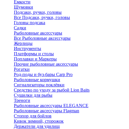
Ёмкости
Шумовки
Подсаки, ручки, головы
Все Подсаки, ручки, головы
Головы подсака
Садки
Рыболовные аксессуары
Все Рыболовные аксессуары
Жерлицы
Инструменты
Платформы и столы
Поплавки и Маркеры
Прочие рыболовные аксессуары
Рогатки
Род-поды и буз-бары Carp Pro
Рыболовные кормушки
Сигнализаторы поклёвки
Средство по уходу за рыбой Lion Baits
Сушилки для рыбы
Треноги
Рыболовные аксессуары ELEGANCE
Рыболовные аксессуары Flagman
Стопор для бойлов
Кивок зимний, сторожок
Держатели для удилищ