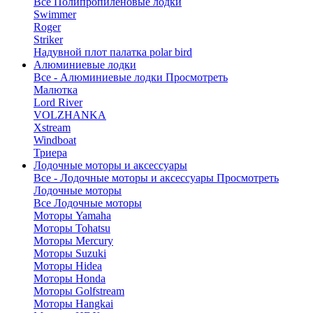
Все Полипропиленовые лодки
Swimmer
Roger
Striker
Надувной плот палатка polar bird
Алюминиевые лодки
Все - Алюминиевые лодки
Просмотреть
Малютка
Lord River
VOLZHANKA
Xstream
Windboat
Триера
Лодочные моторы и аксессуары
Все - Лодочные моторы и аксессуары
Просмотреть
Лодочные моторы
Все Лодочные моторы
Моторы Yamaha
Моторы Tohatsu
Моторы Mercury
Моторы Suzuki
Моторы Hidea
Моторы Honda
Моторы Golfstream
Моторы Hangkai