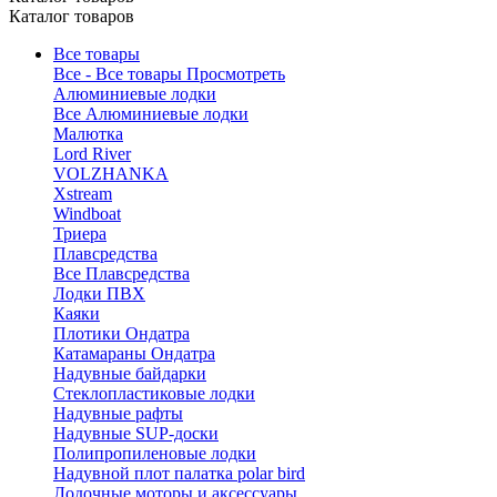
Каталог товаров
Все товары
Все - Все товары
Просмотреть
Алюминиевые лодки
Все Алюминиевые лодки
Малютка
Lord River
VOLZHANKA
Xstream
Windboat
Триера
Плавсредства
Все Плавсредства
Лодки ПВХ
Каяки
Плотики Ондатра
Катамараны Ондатра
Надувные байдарки
Стеклопластиковые лодки
Надувные рафты
Надувные SUP-доски
Полипропиленовые лодки
Надувной плот палатка polar bird
Лодочные моторы и аксессуары