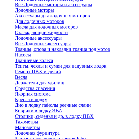
Все Лодочные моторы и аксессуары
Лодочные моторы
Аксессуары для лодочных моторов
Для лодочных моторов
Масла для лодочных моторов
Охлаждающие жидкости
Лодочные аксессуары
Все Лодочные аксессуары
Транцы, опора и накладки транца под мотор
Насосы
Транцевые колёса
Тенты, чехлы и сумки для надувных лодок
Ремонт ПВХ изделий
Вёсла
Держатели для удилищ
Средства спасения
Якорная система
Кресла в лодку
Дно в лодку пайолы реечные слани
Коврики в лодку ЭВА
Столики, сиденья и др. в лодку ПВХ
Тахометры
Манометры
Лодочная фурнитура
Запчасти для лодок и каяков Intex