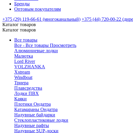
Бренды
Оптовым покупателям
+375 (29) 119-66-61 (многоканальный)
+375 (44) 720-00-22 (дир
Каталог товаров
Каталог товаров
Все товары
Все - Все товары
Просмотреть
Алюминиевые лодки
Малютка
Lord River
VOLZHANKA
Xstream
Windboat
Триера
Плавсредства
Лодки ПВХ
Каяки
Плотики Ондатра
Катамараны Ондатра
Надувные байдарки
Стеклопластиковые лодки
Надувные рафты
Надувные SUP-доски