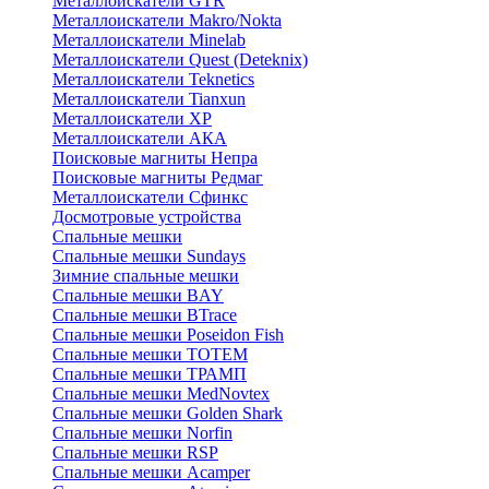
Металлоискатели GTR
Металлоискатели Makro/Nokta
Металлоискатели Minelab
Металлоискатели Quest (Deteknix)
Металлоискатели Teknetics
Металлоискатели Tianxun
Металлоискатели XP
Металлоискатели АКА
Поисковые магниты Непра
Поисковые магниты Редмаг
Металлоискатели Сфинкс
Досмотровые устройства
Спальные мешки
Спальные мешки Sundays
Зимние спальные мешки
Спальные мешки BAY
Спальные мешки BTrace
Спальные мешки Poseidon Fish
Спальные мешки ТОТЕМ
Спальные мешки ТРАМП
Cпальные мешки MedNovtex
Спальные мешки Golden Shark
Спальные мешки Norfin
Спальные мешки RSP
Спальные мешки Acamper