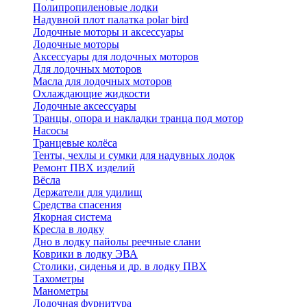
Полипропиленовые лодки
Надувной плот палатка polar bird
Лодочные моторы и аксессуары
Лодочные моторы
Аксессуары для лодочных моторов
Для лодочных моторов
Масла для лодочных моторов
Охлаждающие жидкости
Лодочные аксессуары
Транцы, опора и накладки транца под мотор
Насосы
Транцевые колёса
Тенты, чехлы и сумки для надувных лодок
Ремонт ПВХ изделий
Вёсла
Держатели для удилищ
Средства спасения
Якорная система
Кресла в лодку
Дно в лодку пайолы реечные слани
Коврики в лодку ЭВА
Столики, сиденья и др. в лодку ПВХ
Тахометры
Манометры
Лодочная фурнитура