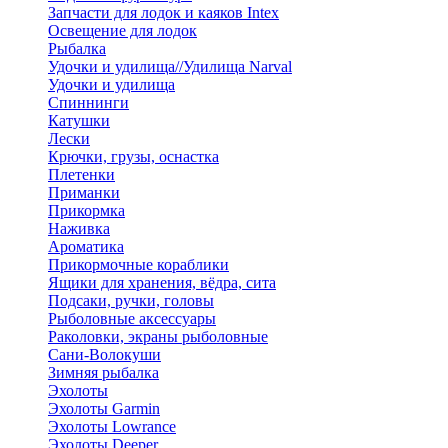
Запчасти для лодок и каяков Intex
Освещение для лодок
Рыбалка
Удочки и удилища//Удилища Narval
Удочки и удилища
Спиннинги
Катушки
Лески
Крючки, грузы, оснастка
Плетенки
Приманки
Прикормка
Наживка
Ароматика
Прикормочные кораблики
Ящики для хранения, вёдра, сита
Подсаки, ручки, головы
Рыболовные аксессуары
Раколовки, экраны рыболовные
Сани-Волокуши
Зимняя рыбалка
Эхолоты
Эхолоты Garmin
Эхолоты Lowrance
Эхолоты Deeper