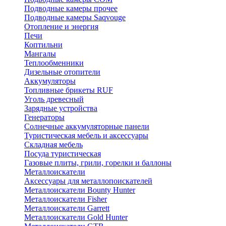
Подводные камеры прочее
Подводные камеры Saqvouge
Отопление и энергия
Печи
Коптильни
Мангалы
Теплообменники
Дизельные отопители
Аккумуляторы
Топливные брикеты RUF
Уголь древесный
Зарядные устройства
Генераторы
Солнечные аккумуляторные панели
Туристическая мебель и аксессуары
Складная мебель
Посуда туристическая
Газовые плиты, грили, горелки и баллоны
Металлоискатели
Аксессуары для металлопоискателей
Металлоискатели Bounty Hunter
Металлоискатели Fisher
Металлоискатели Garrett
Металлоискатели Gold Hunter