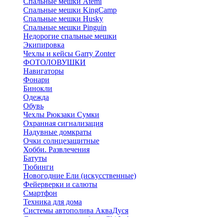
Спальные мешки Atemi
Спальные мешки KingCamp
Спальные мешки Husky
Спальные мешки Pinguin
Недорогие спальные мешки
Экипировка
Чехлы и кейсы Garry Zonter
ФОТОЛОВУШКИ
Навигаторы
Фонари
Бинокли
Одежда
Обувь
Чехлы Рюкзаки Сумки
Охранная сигнализация
Надувные домкраты
Очки солнцезащитные
Хобби. Развлечения
Батуты
Тюбинги
Новогодние Ели (искусственные)
Фейерверки и салюты
Смартфон
Техника для дома
Системы автополива АкваДуся