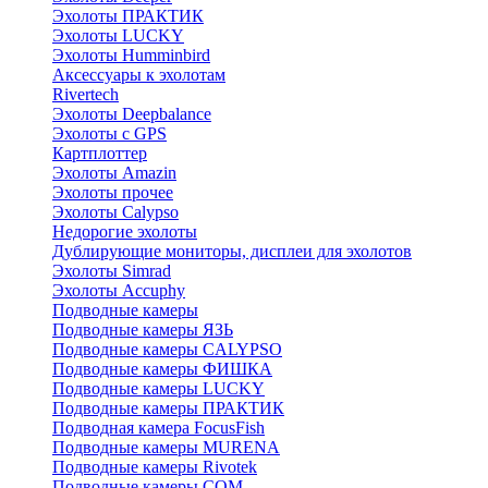
Эхолоты ПРАКТИК
Эхолоты LUCKY
Эхолоты Humminbird
Аксессуары к эхолотам
Rivertech
Эхолоты Deepbalance
Эхолоты с GPS
Картплоттер
Эхолоты Amazin
Эхолоты прочее
Эхолоты Calypso
Недорогие эхолоты
Дублирующие мониторы, дисплеи для эхолотов
Эхолоты Simrad
Эхолоты Accuphy
Подводные камеры
Подводные камеры ЯЗЬ
Подводные камеры CALYPSO
Подводные камеры ФИШКА
Подводные камеры LUCKY
Подводные камеры ПРАКТИК
Подводная камера FocusFish
Подводные камеры MURENA
Подводные камеры Rivotek
Подводные камеры СОМ