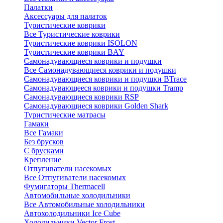
Палатки
Аксессуары для палаток
Туристические коврики
Все Туристические коврики
Туристические коврики ISOLON
Туристические коврики BAY
Самонадувающиеся коврики и подушки
Все Самонадувающиеся коврики и подушки
Самонадувающиеся коврики и подушки BTrace
Самонадувающееся коврики и подушки Tramp
Самонадувающиеся коврики RSP
Самонадувающиеся коврики Golden Shark
Туристические матрасы
Гамаки
Все Гамаки
Без брусков
С брусками
Крепление
Отпугиватели насекомых
Все Отпугиватели насекомых
Фумигаторы Thermacell
Автомобильные холодильники
Все Автомобильные холодильники
Автохолодильники Ice Cube
Холодильники Vector Frost