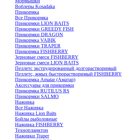
Мормышки
Воблеры Kosadaka
Прикормка
Все Прикормка
Прикормки LION BAITS
Прикормки GREEDY FISH
Прикормки DRAGON
Прикормка VABIK
Прикормки TRAPER
Прикормка FISHBERRY
Зерновые смеси FISHBERRY
Зерновые смеси LION BAITS
Пеллетс экструдированный долгорастворимый
Пеллетс, жмых быстрорастворимый FISHBERRY
Прикормка Amatar (Аматар)
Аксессуары для прикормки
Прикормка RUTILUS RS
Прикормки SALMO
Наживка
Все Наживка
Наживка Lion Baits
Бойлы рыболовные
Наживка FISHBERRY
Технопланктон
Наживки Traper