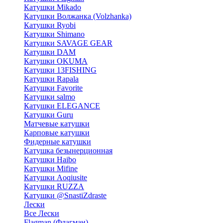
Катушки Mikado
Катушки Волжанка (Volzhanka)
Катушки Ryobi
Катушки Shimano
Катушки SAVAGE GEAR
Катушки DAM
Катушки OKUMA
Катушки 13FISHING
Катушки Rapala
Катушки Favorite
Катушки salmo
Катушки ELEGANCE
Катушки Guru
Матчевые катушки
Карповые катушки
Фидерные катушки
Катушка безынерционная
Катушки Haibo
Катушки Mifine
Катушки Aoqiusite
Катушки RUZZA
Катушки @SnastiZdraste
Лески
Все Лески
Flagman (Флагман)