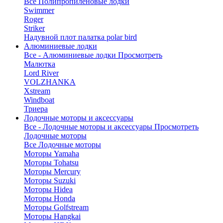
Все Полипропиленовые лодки
Swimmer
Roger
Striker
Надувной плот палатка polar bird
Алюминиевые лодки
Все - Алюминиевые лодки
Просмотреть
Малютка
Lord River
VOLZHANKA
Xstream
Windboat
Триера
Лодочные моторы и аксессуары
Все - Лодочные моторы и аксессуары
Просмотреть
Лодочные моторы
Все Лодочные моторы
Моторы Yamaha
Моторы Tohatsu
Моторы Mercury
Моторы Suzuki
Моторы Hidea
Моторы Honda
Моторы Golfstream
Моторы Hangkai