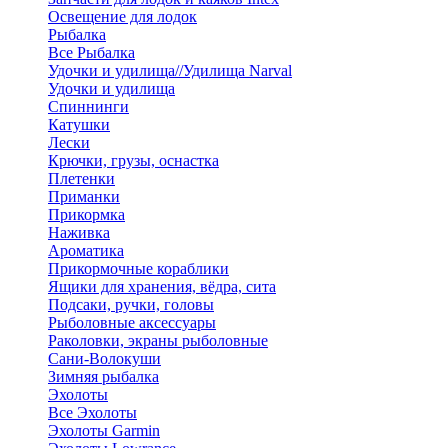
Освещение для лодок
Рыбалка
Все Рыбалка
Удочки и удилища//Удилища Narval
Удочки и удилища
Спиннинги
Катушки
Лески
Крючки, грузы, оснастка
Плетенки
Приманки
Прикормка
Наживка
Ароматика
Прикормочные кораблики
Ящики для хранения, вёдра, сита
Подсаки, ручки, головы
Рыболовные аксессуары
Раколовки, экраны рыболовные
Сани-Волокуши
Зимняя рыбалка
Эхолоты
Все Эхолоты
Эхолоты Garmin