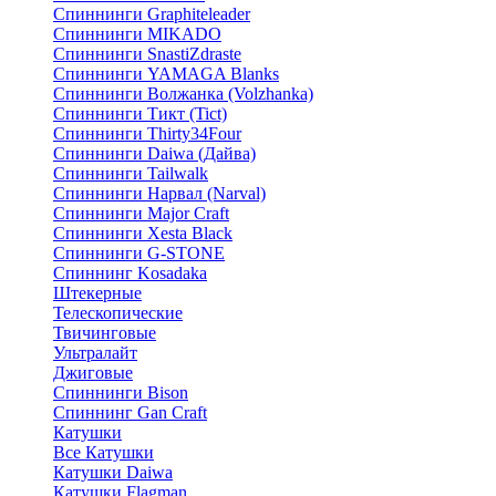
Спиннинги Graphiteleader
Спиннинги MIKADO
Спиннинги SnastiZdraste
Спиннинги YAMAGA Blanks
Спиннинги Волжанка (Volzhanka)
Спиннинги Тикт (Tict)
Спиннинги Thirty34Four
Спиннинги Daiwa (Дайва)
Спиннинги Tailwalk
Спиннинги Нарвал (Narval)
Спиннинги Major Craft
Спиннинги Xesta Black
Спиннинги G-STONE
Спиннинг Kosadaka
Штекерные
Телескопические
Твичинговые
Ультралайт
Джиговые
Спиннинги Bison
Спиннинг Gan Craft
Катушки
Все Катушки
Катушки Daiwa
Катушки Flagman