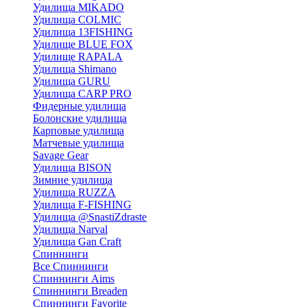
Удилища MIKADO
Удилища COLMIC
Удилища 13FISHING
Удилище BLUE FOX
Удилище RAPALA
Удилища Shimano
Удилища GURU
Удилища CARP PRO
Фидерные удилища
Болонские удилища
Карповые удилища
Матчевые удилища
Savage Gear
Удилища BISON
Зимние удилища
Удилища RUZZA
Удилища F-FISHING
Удилища @SnastiZdraste
Удилища Narval
Удилища Gan Craft
Спиннинги
Все Спиннинги
Спиннинги Aims
Спиннинги Breaden
Спиннинги Favorite