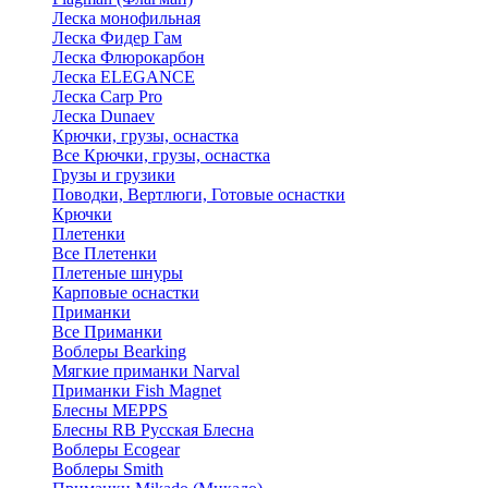
Леска монофильная
Леска Фидер Гам
Леска Флюрокарбон
Леска ELEGANCE
Леска Carp Pro
Леска Dunaev
Крючки, грузы, оснастка
Все Крючки, грузы, оснастка
Грузы и грузики
Поводки, Вертлюги, Готовые оснастки
Крючки
Плетенки
Все Плетенки
Плетеные шнуры
Карповые оснастки
Приманки
Все Приманки
Воблеры Bearking
Мягкие приманки Narval
Приманки Fish Magnet
Блесны MEPPS
Блесны RB Русская Блесна
Воблеры Ecogear
Воблеры Smith