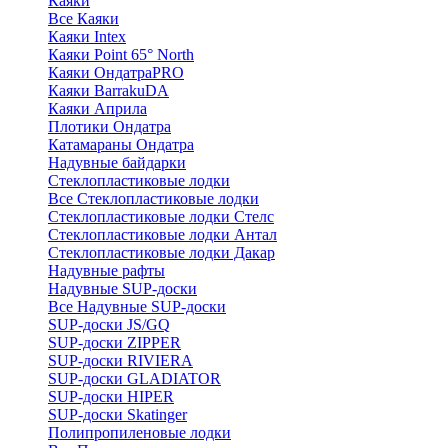
Каяки
Все Каяки
Каяки Intex
Каяки Point 65° North
Каяки ОндатраPRO
Каяки BarrakuDA
Каяки Априла
Плотики Ондатра
Катамараны Ондатра
Надувные байдарки
Стеклопластиковые лодки
Все Стеклопластиковые лодки
Стеклопластиковые лодки Стелс
Стеклопластиковые лодки Антал
Стеклопластиковые лодки Дакар
Надувные рафты
Надувные SUP-доски
Все Надувные SUP-доски
SUP-доски JS/GQ
SUP-доски ZIPPER
SUP-доски RIVIERA
SUP-доски GLADIATOR
SUP-доски HIPER
SUP-доски Skatinger
Полипропиленовые лодки