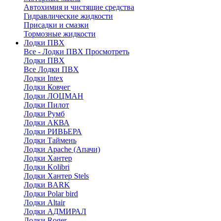
Автохимия и чистящие средства
Гидравлические жидкости
Присадки и смазки
Тормозные жидкости
Лодки ПВХ
Все - Лодки ПВХ
Просмотреть
Лодки ПВХ
Все Лодки ПВХ
Лодки Intex
Лодки Ковчег
Лодки ЛОЦМАН
Лодки Пилот
Лодки Румб
Лодки АКВА
Лодки РИВЬЕРА
Лодки Таймень
Лодки Apache (Апачи)
Лодки Хантер
Лодки Kolibri
Лодки Хантер Stels
Лодки BARK
Лодки Polar bird
Лодки Altair
Лодки АДМИРАЛ
Лодки Roger