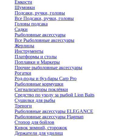
Ёмкости
Шумовки
Подсаки, ручки, головы
Все Подсаки, ручки, головы
Головы подсака
Садки
Рыболовные аксессуары
Все Рыболовные аксессуары
Жерлицы
Инструменты
Платформы и столы
Поплавки и Маркеры
Прочие рыболовные аксессуары
Рогатки
Род-поды и буз-бары Carp Pro
Рыболовные кормушки
Сигнализаторы поклёвки
Средство по уходу за рыбой Lion Baits
Сушилки для рыбы
Треноги
Рыболовные аксессуары ELEGANCE
Рыболовные аксессуары Flagman
Стопор для бойлов
Кивок зимний, сторожок
Держатели для удилищ