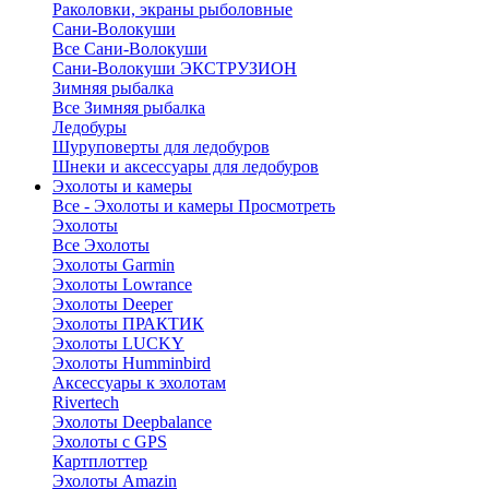
Раколовки, экраны рыболовные
Сани-Волокуши
Все Сани-Волокуши
Сани-Волокуши ЭКСТРУЗИОН
Зимняя рыбалка
Все Зимняя рыбалка
Ледобуры
Шуруповерты для ледобуров
Шнеки и аксессуары для ледобуров
Эхолоты и камеры
Все - Эхолоты и камеры
Просмотреть
Эхолоты
Все Эхолоты
Эхолоты Garmin
Эхолоты Lowrance
Эхолоты Deeper
Эхолоты ПРАКТИК
Эхолоты LUCKY
Эхолоты Humminbird
Аксессуары к эхолотам
Rivertech
Эхолоты Deepbalance
Эхолоты с GPS
Картплоттер
Эхолоты Amazin