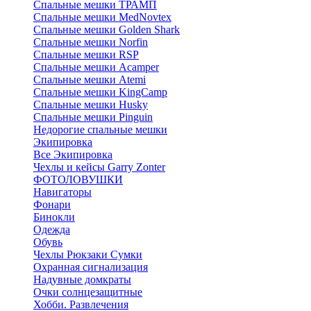
Спальные мешки ТРАМП
Cпальные мешки MedNovtex
Спальные мешки Golden Shark
Спальные мешки Norfin
Спальные мешки RSP
Спальные мешки Acamper
Спальные мешки Atemi
Спальные мешки KingCamp
Спальные мешки Husky
Спальные мешки Pinguin
Недорогие спальные мешки
Экипировка
Все Экипировка
Чехлы и кейсы Garry Zonter
ФОТОЛОВУШКИ
Навигаторы
Фонари
Бинокли
Одежда
Обувь
Чехлы Рюкзаки Сумки
Охранная сигнализация
Надувные домкраты
Очки солнцезащитные
Хобби. Развлечения