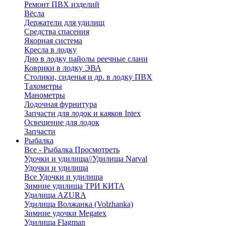
Ремонт ПВХ изделий
Вёсла
Держатели для удилищ
Средства спасения
Якорная система
Кресла в лодку
Дно в лодку пайолы реечные слани
Коврики в лодку ЭВА
Столики, сиденья и др. в лодку ПВХ
Тахометры
Манометры
Лодочная фурнитура
Запчасти для лодок и каяков Intex
Освещение для лодок
Запчасти
Рыбалка
Все - Рыбалка
Просмотреть
Удочки и удилища//Удилища Narval
Удочки и удилища
Все Удочки и удилища
Зимние удилища ТРИ КИТА
Удилища AZURA
Удилища Волжанка (Volzhanka)
Зимние удочки Megatex
Удилища Flagman