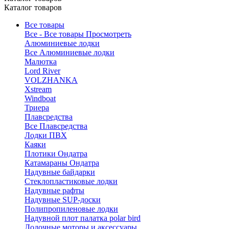
Каталог товаров
Все товары
Все - Все товары
Просмотреть
Алюминиевые лодки
Все Алюминиевые лодки
Малютка
Lord River
VOLZHANKA
Xstream
Windboat
Триера
Плавсредства
Все Плавсредства
Лодки ПВХ
Каяки
Плотики Ондатра
Катамараны Ондатра
Надувные байдарки
Стеклопластиковые лодки
Надувные рафты
Надувные SUP-доски
Полипропиленовые лодки
Надувной плот палатка polar bird
Лодочные моторы и аксессуары