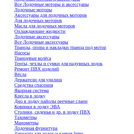
Все Лодочные моторы и аксессуары
Лодочные моторы
Аксессуары для лодочных моторов
Для лодочных моторов
Масла для лодочных моторов
Охлаждающие жидкости
Лодочные аксессуары
Все Лодочные аксессуары
Транцы, опора и накладки транца под мотор
Насосы
Транцевые колёса
Тенты, чехлы и сумки для надувных лодок
Ремонт ПВХ изделий
Вёсла
Держатели для удилищ
Средства спасения
Якорная система
Кресла в лодку
Дно в лодку пайолы реечные слани
Коврики в лодку ЭВА
Столики, сиденья и др. в лодку ПВХ
Тахометры
Манометры
Лодочная фурнитура
Запчасти для лодок и каяков Intex