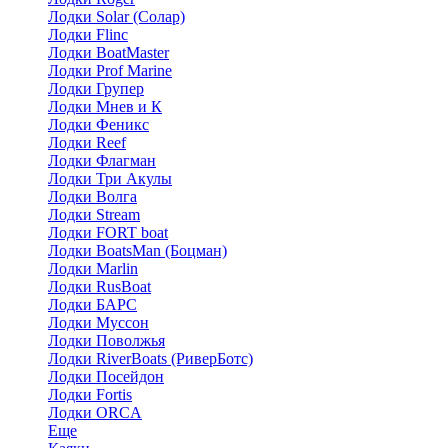
Лодки Solar (Солар)
Лодки Flinc
Лодки BoatMaster
Лодки Prof Marine
Лодки Групер
Лодки Мнев и К
Лодки Феникс
Лодки Reef
Лодки Флагман
Лодки Три Акулы
Лодки Волга
Лодки Stream
Лодки FORT boat
Лодки BoatsMan (Боцман)
Лодки Marlin
Лодки RusBoat
Лодки БАРС
Лодки Муссон
Лодки Поволжья
Лодки RiverBoats (РиверБотс)
Лодки Посейдон
Лодки Fortis
Лодки ORCA
Еще