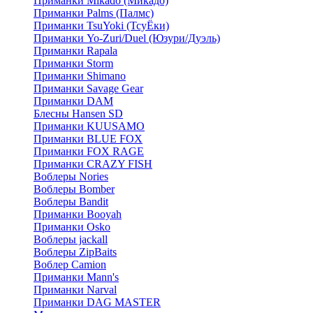
Приманки Mikado (Микадо)
Приманки Palms (Палмс)
Приманки TsuYoki (ТсуЁки)
Приманки Yo-Zuri/Duel (Юзури/Дуэль)
Приманки Rapala
Приманки Storm
Приманки Shimano
Приманки Savage Gear
Приманки DAM
Блесны Hansen SD
Приманки KUUSAMO
Приманки BLUE FOX
Приманки FOX RAGE
Приманки CRAZY FISH
Воблеры Nories
Воблеры Bomber
Воблеры Bandit
Приманки Booyah
Приманки Osko
Воблеры jackall
Воблеры ZipBaits
Воблер Camion
Приманки Mann's
Приманки Narval
Приманки DAG MASTER