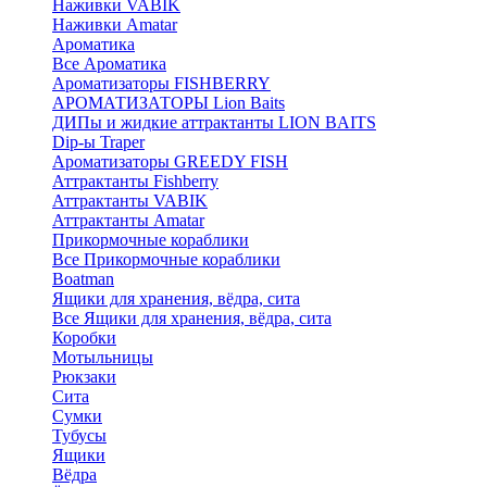
Наживки VABIK
Наживки Amatar
Ароматика
Все Ароматика
Ароматизаторы FISHBERRY
АРОМАТИЗАТОРЫ Lion Baits
ДИПы и жидкие аттрактанты LION BAITS
Dip-ы Traper
Ароматизаторы GREEDY FISH
Аттрактанты Fishberry
Аттрактанты VABIK
Аттрактанты Amatar
Прикормочные кораблики
Все Прикормочные кораблики
Boatman
Ящики для хранения, вёдра, сита
Все Ящики для хранения, вёдра, сита
Коробки
Мотыльницы
Рюкзаки
Сита
Сумки
Тубусы
Ящики
Вёдра