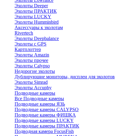
Эхолоты Lowrance
Эхолоты Deeper
Эхолоты ПРАКТИК
Эхолоты LUCKY
Эхолоты Humminbird
Аксессуары к эхолотам
Rivertech
Эхолоты Deepbalance
Эхолоты с GPS
Картплоттер
Эхолоты Amazin
Эхолоты прочее
Эхолоты Calypso
Недорогие эхолоты
Дублирующие мониторы, дисплеи для эхолотов
Эхолоты Simrad
Эхолоты Accuphy
Подводные камеры
Все Подводные камеры
Подводные камеры ЯЗЬ
Подводные камеры CALYPSO
Подводные камеры ФИШКА
Подводные камеры LUCKY
Подводные камеры ПРАКТИК
Подводная камера FocusFish