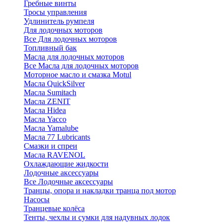
Гребные винты
Тросы управления
Удлинитель румпеля
Для лодочных моторов
Все Для лодочных моторов
Топливный бак
Масла для лодочных моторов
Все Масла для лодочных моторов
Моторное масло и смазка Motul
Масла QuickSilver
Масла Sumitach
Масла ZENIT
Масла Hidea
Масла Yacco
Масла Yamalube
Масла 77 Lubricants
Смазки и спреи
Масла RAVENOL
Охлаждающие жидкости
Лодочные аксессуары
Все Лодочные аксессуары
Транцы, опора и накладки транца под мотор
Насосы
Транцевые колёса
Тенты, чехлы и сумки для надувных лодок