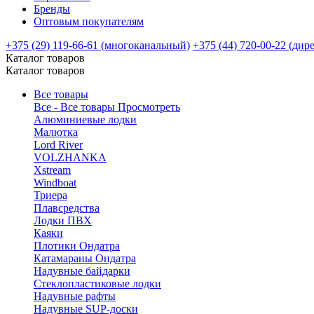
Бренды
Оптовым покупателям
+375 (29) 119-66-61 (многоканальный)
+375 (44) 720-00-22 (дир
Каталог товаров
Каталог товаров
Все товары
Все - Все товары
Просмотреть
Алюминиевые лодки
Малютка
Lord River
VOLZHANKA
Xstream
Windboat
Триера
Плавсредства
Лодки ПВХ
Каяки
Плотики Ондатра
Катамараны Ондатра
Надувные байдарки
Стеклопластиковые лодки
Надувные рафты
Надувные SUP-доски