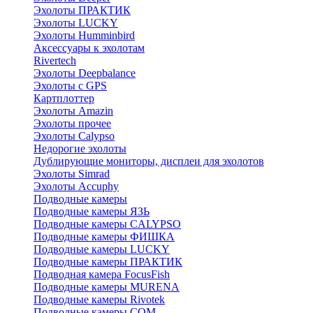
Эхолоты ПРАКТИК
Эхолоты LUCKY
Эхолоты Humminbird
Аксессуары к эхолотам
Rivertech
Эхолоты Deepbalance
Эхолоты с GPS
Картплоттер
Эхолоты Amazin
Эхолоты прочее
Эхолоты Calypso
Недорогие эхолоты
Дублирующие мониторы, дисплеи для эхолотов
Эхолоты Simrad
Эхолоты Accuphy
Подводные камеры
Подводные камеры ЯЗЬ
Подводные камеры CALYPSO
Подводные камеры ФИШКА
Подводные камеры LUCKY
Подводные камеры ПРАКТИК
Подводная камера FocusFish
Подводные камеры MURENA
Подводные камеры Rivotek
Подводные камеры СОМ