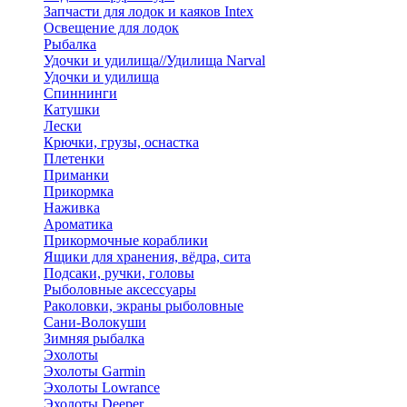
Запчасти для лодок и каяков Intex
Освещение для лодок
Рыбалка
Удочки и удилища//Удилища Narval
Удочки и удилища
Спиннинги
Катушки
Лески
Крючки, грузы, оснастка
Плетенки
Приманки
Прикормка
Наживка
Ароматика
Прикормочные кораблики
Ящики для хранения, вёдра, сита
Подсаки, ручки, головы
Рыболовные аксессуары
Раколовки, экраны рыболовные
Сани-Волокуши
Зимняя рыбалка
Эхолоты
Эхолоты Garmin
Эхолоты Lowrance
Эхолоты Deeper