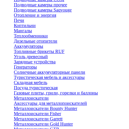
Подводные камеры прочее
Подводные камеры Saqvouge
Отопление и энергия
Печи
Коптильни
Мангалы
Теплообменники
Дизельные отопители
Аккумуляторы
Топливные брикеты RUF
Уголь древесный
Зарядные устройства
Генераторы
Солнечные аккумуляторные панели
Туристическая мебель и аксессуары
Складная мебель
Посуда туристическая
Газовые плиты, грили, горелки и баллоны
Металлоискатели
Аксессуары для металлопоискателей
Металлоискатели Bounty Hunter
Металлоискатели Fisher
Металлоискатели Garrett
Металлоискатели Gold Hunter