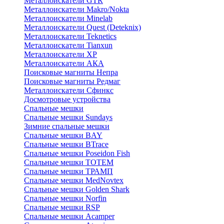
Металлоискатели GTR
Металлоискатели Makro/Nokta
Металлоискатели Minelab
Металлоискатели Quest (Deteknix)
Металлоискатели Teknetics
Металлоискатели Tianxun
Металлоискатели XP
Металлоискатели АКА
Поисковые магниты Непра
Поисковые магниты Редмаг
Металлоискатели Сфинкс
Досмотровые устройства
Спальные мешки
Спальные мешки Sundays
Зимние спальные мешки
Спальные мешки BAY
Спальные мешки BTrace
Спальные мешки Poseidon Fish
Спальные мешки ТОТЕМ
Спальные мешки ТРАМП
Cпальные мешки MedNovtex
Спальные мешки Golden Shark
Спальные мешки Norfin
Спальные мешки RSP
Спальные мешки Acamper