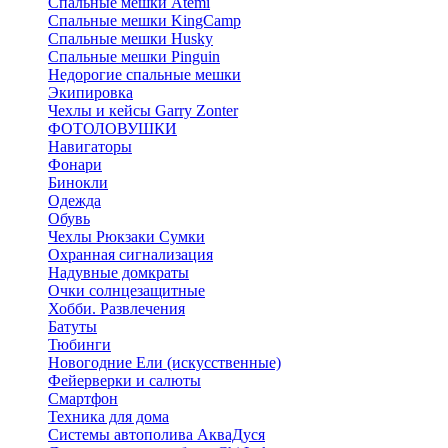
Спальные мешки Atemi
Спальные мешки KingCamp
Спальные мешки Husky
Спальные мешки Pinguin
Недорогие спальные мешки
Экипировка
Чехлы и кейсы Garry Zonter
ФОТОЛОВУШКИ
Навигаторы
Фонари
Бинокли
Одежда
Обувь
Чехлы Рюкзаки Сумки
Охранная сигнализация
Надувные домкраты
Очки солнцезащитные
Хобби. Развлечения
Батуты
Тюбинги
Новогодние Ели (искусственные)
Фейерверки и салюты
Смартфон
Техника для дома
Системы автополива АкваДуся