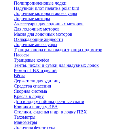
Полипропиленовые лодки
Надувной плот палатка polar bird
Лодочные моторы и аксессуары
Лодочные моторы
Аксессуары для лодочных моторов
Для лодочных моторов
Масла для лодочных моторов
Охлаждающие жидкости
Лодочные аксессуары
Транцы, опора и накладки транца под мотор
Насосы
Транцевые колёса
Тенты, чехлы и сумки для надувных лодок
Ремонт ПВХ изделий
Вёсла
Держатели для удилищ
Средства спасения
Якорная система
Кресла в лодку
Дно в лодку пайолы реечные слани
Коврики в лодку ЭВА
Столики, сиденья и др. в лодку ПВХ
Тахометры
Манометры
Лодочная фурнитура