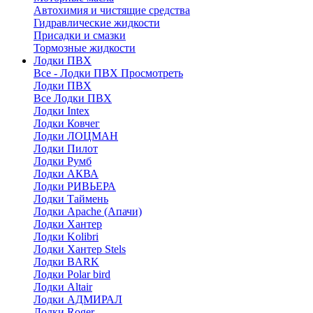
Автохимия и чистящие средства
Гидравлические жидкости
Присадки и смазки
Тормозные жидкости
Лодки ПВХ
Все - Лодки ПВХ
Просмотреть
Лодки ПВХ
Все Лодки ПВХ
Лодки Intex
Лодки Ковчег
Лодки ЛОЦМАН
Лодки Пилот
Лодки Румб
Лодки АКВА
Лодки РИВЬЕРА
Лодки Таймень
Лодки Apache (Апачи)
Лодки Хантер
Лодки Kolibri
Лодки Хантер Stels
Лодки BARK
Лодки Polar bird
Лодки Altair
Лодки АДМИРАЛ
Лодки Roger