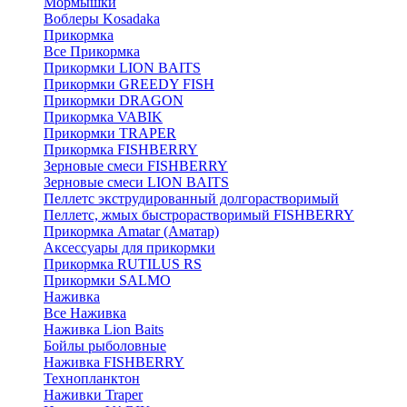
Мормышки
Воблеры Kosadaka
Прикормка
Все Прикормка
Прикормки LION BAITS
Прикормки GREEDY FISH
Прикормки DRAGON
Прикормка VABIK
Прикормки TRAPER
Прикормка FISHBERRY
Зерновые смеси FISHBERRY
Зерновые смеси LION BAITS
Пеллетс экструдированный долгорастворимый
Пеллетс, жмых быстрорастворимый FISHBERRY
Прикормка Amatar (Аматар)
Аксессуары для прикормки
Прикормка RUTILUS RS
Прикормки SALMO
Наживка
Все Наживка
Наживка Lion Baits
Бойлы рыболовные
Наживка FISHBERRY
Технопланктон
Наживки Traper