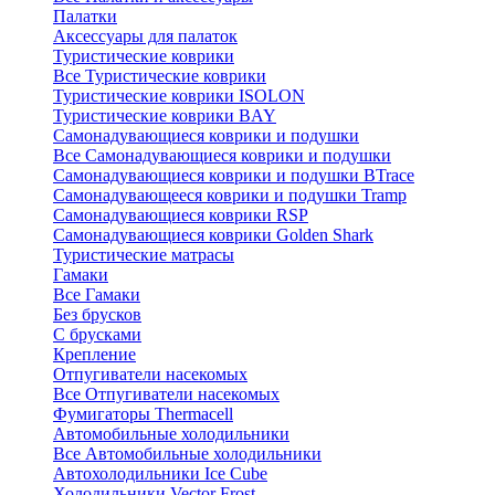
Палатки
Аксессуары для палаток
Туристические коврики
Все Туристические коврики
Туристические коврики ISOLON
Туристические коврики BAY
Самонадувающиеся коврики и подушки
Все Самонадувающиеся коврики и подушки
Самонадувающиеся коврики и подушки BTrace
Самонадувающееся коврики и подушки Tramp
Самонадувающиеся коврики RSP
Самонадувающиеся коврики Golden Shark
Туристические матрасы
Гамаки
Все Гамаки
Без брусков
С брусками
Крепление
Отпугиватели насекомых
Все Отпугиватели насекомых
Фумигаторы Thermacell
Автомобильные холодильники
Все Автомобильные холодильники
Автохолодильники Ice Cube
Холодильники Vector Frost