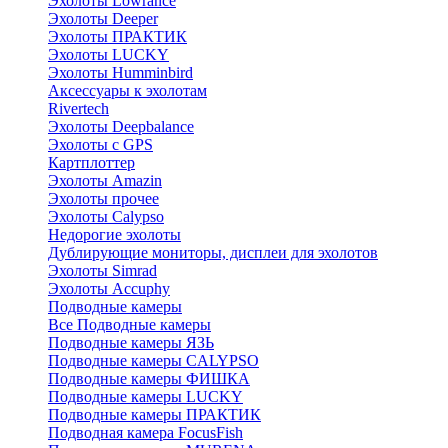
Эхолоты Lowrance
Эхолоты Deeper
Эхолоты ПРАКТИК
Эхолоты LUCKY
Эхолоты Humminbird
Аксессуары к эхолотам
Rivertech
Эхолоты Deepbalance
Эхолоты с GPS
Картплоттер
Эхолоты Amazin
Эхолоты прочее
Эхолоты Calypso
Недорогие эхолоты
Дублирующие мониторы, дисплеи для эхолотов
Эхолоты Simrad
Эхолоты Accuphy
Подводные камеры
Все Подводные камеры
Подводные камеры ЯЗЬ
Подводные камеры CALYPSO
Подводные камеры ФИШКА
Подводные камеры LUCKY
Подводные камеры ПРАКТИК
Подводная камера FocusFish