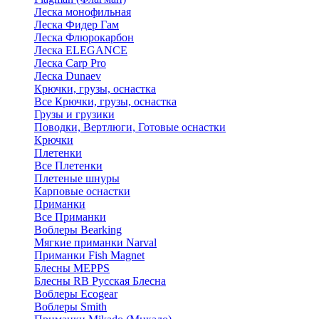
Леска монофильная
Леска Фидер Гам
Леска Флюрокарбон
Леска ELEGANCE
Леска Carp Pro
Леска Dunaev
Крючки, грузы, оснастка
Все Крючки, грузы, оснастка
Грузы и грузики
Поводки, Вертлюги, Готовые оснастки
Крючки
Плетенки
Все Плетенки
Плетеные шнуры
Карповые оснастки
Приманки
Все Приманки
Воблеры Bearking
Мягкие приманки Narval
Приманки Fish Magnet
Блесны MEPPS
Блесны RB Русская Блесна
Воблеры Ecogear
Воблеры Smith