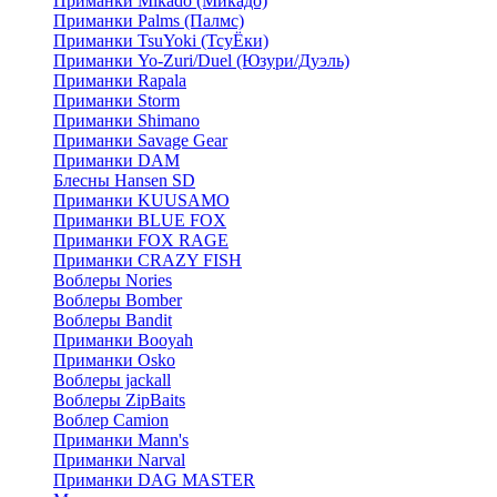
Приманки Mikado (Микадо)
Приманки Palms (Палмс)
Приманки TsuYoki (ТсуЁки)
Приманки Yo-Zuri/Duel (Юзури/Дуэль)
Приманки Rapala
Приманки Storm
Приманки Shimano
Приманки Savage Gear
Приманки DAM
Блесны Hansen SD
Приманки KUUSAMO
Приманки BLUE FOX
Приманки FOX RAGE
Приманки CRAZY FISH
Воблеры Nories
Воблеры Bomber
Воблеры Bandit
Приманки Booyah
Приманки Osko
Воблеры jackall
Воблеры ZipBaits
Воблер Camion
Приманки Mann's
Приманки Narval
Приманки DAG MASTER