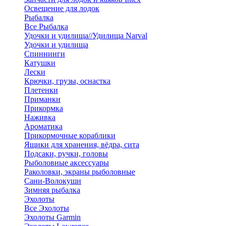
Освещение для лодок
Рыбалка
Все Рыбалка
Удочки и удилища//Удилища Narval
Удочки и удилища
Спиннинги
Катушки
Лески
Крючки, грузы, оснастка
Плетенки
Приманки
Прикормка
Наживка
Ароматика
Прикормочные кораблики
Ящики для хранения, вёдра, сита
Подсаки, ручки, головы
Рыболовные аксессуары
Раколовки, экраны рыболовные
Сани-Волокуши
Зимняя рыбалка
Эхолоты
Все Эхолоты
Эхолоты Garmin