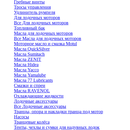
Гребные винты
Тросы управления
Удлинитель румпеля
Для лодочных моторов
Все Для лодочных моторов
Топливный бак
Масла для лодочных моторов
Все Масла для лодочных моторов
Моторное масло и смазка Motul
Масла QuickSilver
Масла Sumitach
Масла ZENIT
Масла Hidea
Масла Yacco
Масла Yamalube
Масла 77 Lubricants
Смазки и спреи
Масла RAVENOL
Охлаждающие жидкости
Лодочные аксессуары
Все Лодочные аксессуары
Транцы, опора и накладки транца под мотор
Насосы
Транцевые колёса
Тенты, чехлы и сумки для надувных лодок