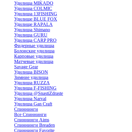
Удилища MIKADO
Удилища COLMIC
Удилища 13FISHING
Удилище BLUE FOX
Удилище RAPALA
Удилища Shimano
Удилища GURU
Удилища CARP PRO
Фидерные удилища
Болонские удилища
Карповые удилища
Матчевые удилища
Savage Gear
Удилища BISON
Зимние удилища
Удилища RUZZA
Удилища F-FISHING
Удилища @SnastiZdraste
Удилища Narval
Удилища Gan Craft
Спиннинги
Все Спиннинги
Спиннинги Aims
Спиннинги Breaden
Спиннинги Favorite