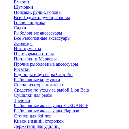
Ёмкости
Шумовки
Подсаки, ручки, головы
Все Подсаки, ручки, головы
Головы подсака
Садки
Рыболовные аксессуары
Все Рыболовные аксессуары
Жерлицы
Инструменты
Платформы и столы
Поплавки и Маркеры
Прочие рыболовные аксессуары
Рогатки
Род-поды и буз-бары Carp Pro
Рыболовные кормушки
Сигнализаторы поклёвки
Средство по уходу за рыбой Lion Baits
Сушилки для рыбы
Треноги
Рыболовные аксессуары ELEGANCE
Рыболовные аксессуары Flagman
Стопор для бойлов
Кивок зимний, сторожок
Держатели для удилищ