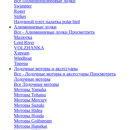
Все Полипропиленовые лодки
Swimmer
Roger
Striker
Надувной плот палатка polar bird
Алюминиевые лодки
Все - Алюминиевые лодки
Просмотреть
Малютка
Lord River
VOLZHANKA
Xstream
Windboat
Триера
Лодочные моторы и аксессуары
Все - Лодочные моторы и аксессуары
Просмотреть
Лодочные моторы
Все Лодочные моторы
Моторы Yamaha
Моторы Tohatsu
Моторы Mercury
Моторы Suzuki
Моторы Hidea
Моторы Honda
Моторы Golfstream
Моторы Hangkai