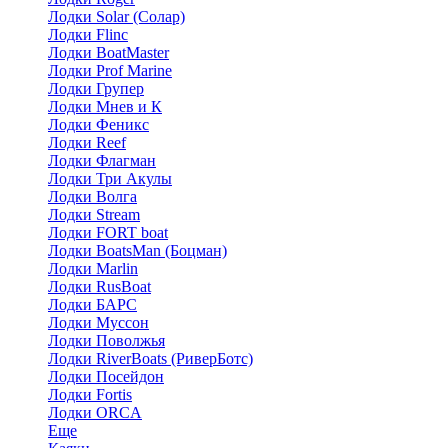
Лодки Solar (Солар)
Лодки Flinc
Лодки BoatMaster
Лодки Prof Marine
Лодки Групер
Лодки Мнев и К
Лодки Феникс
Лодки Reef
Лодки Флагман
Лодки Три Акулы
Лодки Волга
Лодки Stream
Лодки FORT boat
Лодки BoatsMan (Боцман)
Лодки Marlin
Лодки RusBoat
Лодки БАРС
Лодки Муссон
Лодки Поволжья
Лодки RiverBoats (РиверБотс)
Лодки Посейдон
Лодки Fortis
Лодки ORCA
Еще