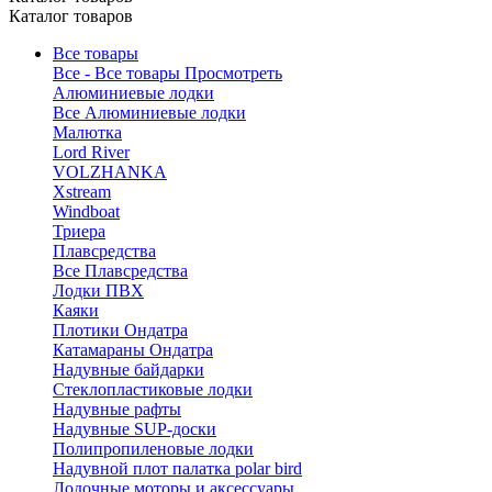
Каталог товаров
Все товары
Все - Все товары
Просмотреть
Алюминиевые лодки
Все Алюминиевые лодки
Малютка
Lord River
VOLZHANKA
Xstream
Windboat
Триера
Плавсредства
Все Плавсредства
Лодки ПВХ
Каяки
Плотики Ондатра
Катамараны Ондатра
Надувные байдарки
Стеклопластиковые лодки
Надувные рафты
Надувные SUP-доски
Полипропиленовые лодки
Надувной плот палатка polar bird
Лодочные моторы и аксессуары