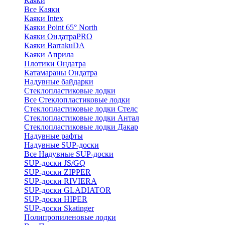
Каяки
Все Каяки
Каяки Intex
Каяки Point 65° North
Каяки ОндатраPRO
Каяки BarrakuDA
Каяки Априла
Плотики Ондатра
Катамараны Ондатра
Надувные байдарки
Стеклопластиковые лодки
Все Стеклопластиковые лодки
Стеклопластиковые лодки Стелс
Стеклопластиковые лодки Антал
Стеклопластиковые лодки Дакар
Надувные рафты
Надувные SUP-доски
Все Надувные SUP-доски
SUP-доски JS/GQ
SUP-доски ZIPPER
SUP-доски RIVIERA
SUP-доски GLADIATOR
SUP-доски HIPER
SUP-доски Skatinger
Полипропиленовые лодки