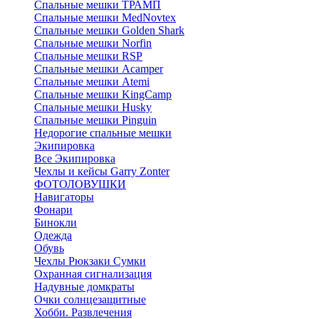
Спальные мешки ТРАМП
Cпальные мешки MedNovtex
Спальные мешки Golden Shark
Спальные мешки Norfin
Спальные мешки RSP
Спальные мешки Acamper
Спальные мешки Atemi
Спальные мешки KingCamp
Спальные мешки Husky
Спальные мешки Pinguin
Недорогие спальные мешки
Экипировка
Все Экипировка
Чехлы и кейсы Garry Zonter
ФОТОЛОВУШКИ
Навигаторы
Фонари
Бинокли
Одежда
Обувь
Чехлы Рюкзаки Сумки
Охранная сигнализация
Надувные домкраты
Очки солнцезащитные
Хобби. Развлечения