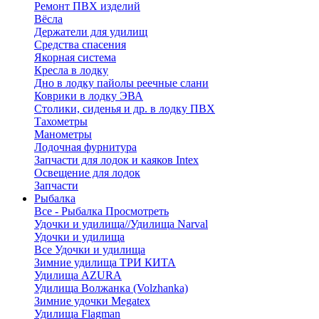
Ремонт ПВХ изделий
Вёсла
Держатели для удилищ
Средства спасения
Якорная система
Кресла в лодку
Дно в лодку пайолы реечные слани
Коврики в лодку ЭВА
Столики, сиденья и др. в лодку ПВХ
Тахометры
Манометры
Лодочная фурнитура
Запчасти для лодок и каяков Intex
Освещение для лодок
Запчасти
Рыбалка
Все - Рыбалка
Просмотреть
Удочки и удилища//Удилища Narval
Удочки и удилища
Все Удочки и удилища
Зимние удилища ТРИ КИТА
Удилища AZURA
Удилища Волжанка (Volzhanka)
Зимние удочки Megatex
Удилища Flagman