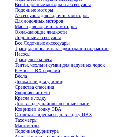
Все Лодочные моторы и аксессуары
Лодочные моторы
Аксессуары для лодочных моторов
Для лодочных моторов
Масла для лодочных моторов
Охлаждающие жидкости
Лодочные аксессуары
Все Лодочные аксессуары
Транцы, опора и накладки транца под мотор
Насосы
Транцевые колёса
Тенты, чехлы и сумки для надувных лодок
Ремонт ПВХ изделий
Вёсла
Держатели для удилищ
Средства спасения
Якорная система
Кресла в лодку
Дно в лодку пайолы реечные слани
Коврики в лодку ЭВА
Столики, сиденья и др. в лодку ПВХ
Тахометры
Манометры
Лодочная фурнитура
Запчасти для лодок и каяков Intex