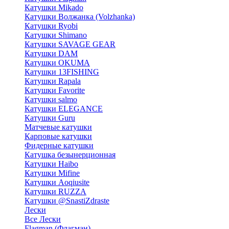
Катушки Mikado
Катушки Волжанка (Volzhanka)
Катушки Ryobi
Катушки Shimano
Катушки SAVAGE GEAR
Катушки DAM
Катушки OKUMA
Катушки 13FISHING
Катушки Rapala
Катушки Favorite
Катушки salmo
Катушки ELEGANCE
Катушки Guru
Матчевые катушки
Карповые катушки
Фидерные катушки
Катушка безынерционная
Катушки Haibo
Катушки Mifine
Катушки Aoqiusite
Катушки RUZZA
Катушки @SnastiZdraste
Лески
Все Лески
Flagman (Флагман)