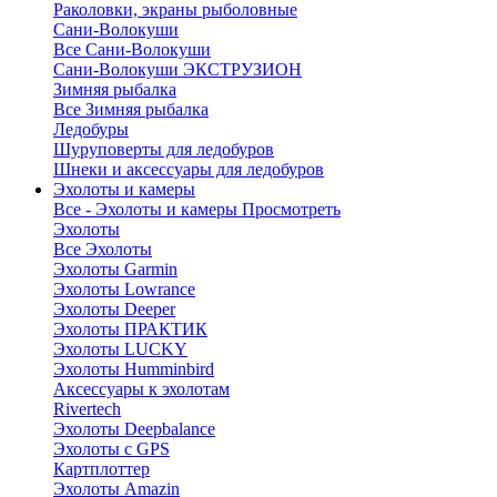
Раколовки, экраны рыболовные
Сани-Волокуши
Все Сани-Волокуши
Сани-Волокуши ЭКСТРУЗИОН
Зимняя рыбалка
Все Зимняя рыбалка
Ледобуры
Шуруповерты для ледобуров
Шнеки и аксессуары для ледобуров
Эхолоты и камеры
Все - Эхолоты и камеры
Просмотреть
Эхолоты
Все Эхолоты
Эхолоты Garmin
Эхолоты Lowrance
Эхолоты Deeper
Эхолоты ПРАКТИК
Эхолоты LUCKY
Эхолоты Humminbird
Аксессуары к эхолотам
Rivertech
Эхолоты Deepbalance
Эхолоты с GPS
Картплоттер
Эхолоты Amazin