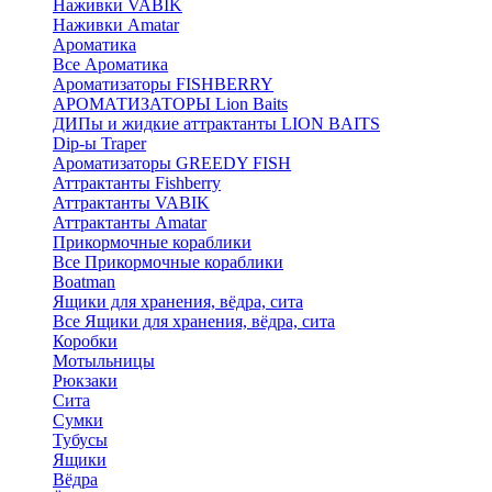
Наживки VABIK
Наживки Amatar
Ароматика
Все Ароматика
Ароматизаторы FISHBERRY
АРОМАТИЗАТОРЫ Lion Baits
ДИПы и жидкие аттрактанты LION BAITS
Dip-ы Traper
Ароматизаторы GREEDY FISH
Аттрактанты Fishberry
Аттрактанты VABIK
Аттрактанты Amatar
Прикормочные кораблики
Все Прикормочные кораблики
Boatman
Ящики для хранения, вёдра, сита
Все Ящики для хранения, вёдра, сита
Коробки
Мотыльницы
Рюкзаки
Сита
Сумки
Тубусы
Ящики
Вёдра