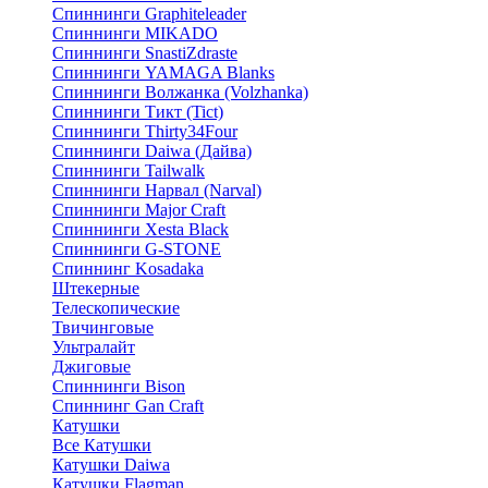
Спиннинги Graphiteleader
Спиннинги MIKADO
Спиннинги SnastiZdraste
Спиннинги YAMAGA Blanks
Спиннинги Волжанка (Volzhanka)
Спиннинги Тикт (Tict)
Спиннинги Thirty34Four
Спиннинги Daiwa (Дайва)
Спиннинги Tailwalk
Спиннинги Нарвал (Narval)
Спиннинги Major Craft
Спиннинги Xesta Black
Спиннинги G-STONE
Спиннинг Kosadaka
Штекерные
Телескопические
Твичинговые
Ультралайт
Джиговые
Спиннинги Bison
Спиннинг Gan Craft
Катушки
Все Катушки
Катушки Daiwa
Катушки Flagman