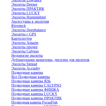
Эхолоты Lowrance
Эхолоты Deeper
Эхолоты ПРАКТИК
Эхолоты LUCKY
Эхолоты Humminbird
Аксессуары к эхолотам
Rivertech
Эхолоты Deepbalance
Эхолоты с GPS
Картплоттер
Эхолоты Amazin
Эхолоты прочее
Эхолоты Calypso
Недорогие эхолоты
Дублирующие мониторы, дисплеи для эхолотов
Эхолоты Simrad
Эхолоты Accuphy
Подводные камеры
Все Подводные камеры
Подводные камеры ЯЗЬ
Подводные камеры CALYPSO
Подводные камеры ФИШКА
Подводные камеры LUCKY
Подводные камеры ПРАКТИК
Подводная камера FocusFish