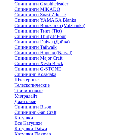
Спиннинги Graphiteleader
Спиннинги MIKADO
Спиннинги SnastiZdraste
Спиннинги YAMAGA Blanks
Спиннинги Волжанка (Volzhanka)
Спиннинги Тикт (Tict)
Спиннинги Thirty34Four
Спиннинги Daiwa (Дайва)
Спиннинги Tailwalk
Спиннинги Нарвал (Narval)
Спиннинги Major Craft
Спиннинги Xesta Black
Спиннинги G-STONE
Спиннинг Kosadaka
Штекерные
Телескопические
Твичинговые
Ультралайт
Джиговые
Спиннинги Bison
Спиннинг Gan Craft
Катушки
Все Катушки
Катушки Daiwa
Катушки Flagman