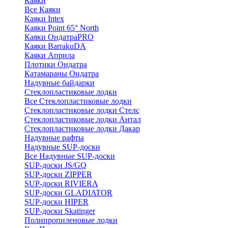
Каяки
Все Каяки
Каяки Intex
Каяки Point 65° North
Каяки ОндатраPRO
Каяки BarrakuDA
Каяки Априла
Плотики Ондатра
Катамараны Ондатра
Надувные байдарки
Стеклопластиковые лодки
Все Стеклопластиковые лодки
Стеклопластиковые лодки Стелс
Стеклопластиковые лодки Антал
Стеклопластиковые лодки Дакар
Надувные рафты
Надувные SUP-доски
Все Надувные SUP-доски
SUP-доски JS/GQ
SUP-доски ZIPPER
SUP-доски RIVIERA
SUP-доски GLADIATOR
SUP-доски HIPER
SUP-доски Skatinger
Полипропиленовые лодки