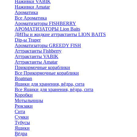
Наживки VABIK
Наживки Amatar
Ароматика
Все Ароматика
Ароматизаторы FISHBERRY
АРОМАТИЗАТОРЫ Lion Baits
ДИПы и жидкие аттрактанты LION BAITS
Dip-ы Traper
Ароматизаторы GREEDY FISH
Аттрактанты Fishberry
Аттрактанты VABIK
Аттрактанты Amatar
Прикормочные кораблики
Все Прикормочные кораблики
Boatman
Ящики для хранения, вёдра, сита
Все Ящики для хранения, вёдра, сита
Коробки
Мотыльницы
Рюкзаки
Сита
Сумки
Тубусы
Ящики
Вёдра