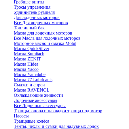
Гребные винты
Тросы управления
Удлинитель румпеля
Для лодочных моторов
Все Для лодочных моторов
Топливный бак
Масла для лодочных моторов
Все Масла для лодочных моторов
Моторное масло и смазка Motul
Масла QuickSilver
Масла Sumitach
Масла ZENIT
Масла Hidea
Масла Yacco
Масла Yamalube
Масла 77 Lubricants
Смазки и спреи
Масла RAVENOL
Охлаждающие жидкости
Лодочные аксессуары
Все Лодочные аксессуары
Транцы, опора и накладки транца под мотор
Насосы
Транцевые колёса
Тенты, чехлы и сумки для надувных лодок