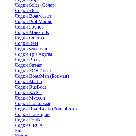
Лодки Solar (Солар)
Лодки Flinc
Лодки BoatMaster
Лодки Prof Marine
Лодки Групер
Лодки Мнев и К
Лодки Феникс
Лодки Reef
Лодки Флагман
Лодки Три Акулы
Лодки Волга
Лодки Stream
Лодки FORT boat
Лодки BoatsMan (Боцман)
Лодки Marlin
Лодки RusBoat
Лодки БАРС
Лодки Муссон
Лодки Поволжья
Лодки RiverBoats (РиверБотс)
Лодки Посейдон
Лодки Fortis
Лодки ORCA
Еще