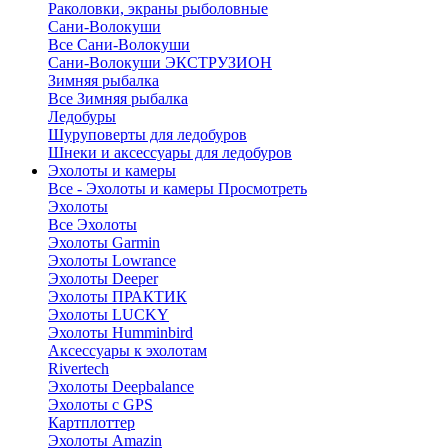
Раколовки, экраны рыболовные
Сани-Волокуши
Все Сани-Волокуши
Сани-Волокуши ЭКСТРУЗИОН
Зимняя рыбалка
Все Зимняя рыбалка
Ледобуры
Шуруповерты для ледобуров
Шнеки и аксессуары для ледобуров
Эхолоты и камеры
Все - Эхолоты и камеры
Просмотреть
Эхолоты
Все Эхолоты
Эхолоты Garmin
Эхолоты Lowrance
Эхолоты Deeper
Эхолоты ПРАКТИК
Эхолоты LUCKY
Эхолоты Humminbird
Аксессуары к эхолотам
Rivertech
Эхолоты Deepbalance
Эхолоты с GPS
Картплоттер
Эхолоты Amazin