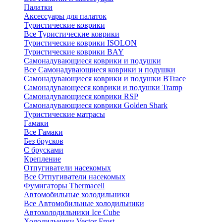
Палатки
Аксессуары для палаток
Туристические коврики
Все Туристические коврики
Туристические коврики ISOLON
Туристические коврики BAY
Самонадувающиеся коврики и подушки
Все Самонадувающиеся коврики и подушки
Самонадувающиеся коврики и подушки BTrace
Самонадувающееся коврики и подушки Tramp
Самонадувающиеся коврики RSP
Самонадувающиеся коврики Golden Shark
Туристические матрасы
Гамаки
Все Гамаки
Без брусков
С брусками
Крепление
Отпугиватели насекомых
Все Отпугиватели насекомых
Фумигаторы Thermacell
Автомобильные холодильники
Все Автомобильные холодильники
Автохолодильники Ice Cube
Холодильники Vector Frost