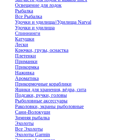
Освещение для лодок
Рыбалка
Все Рыбалка
Удочки и удилища//Удилища Narval
Удочки и удилища
Спиннинги
Катушки
Лески
Крючки, грузы, оснастка
Плетенки
Приманки
Прикормка
Наживка
Ароматика
Прикормочные кораблики
Ящики для хранения, вёдра, сита
Подсаки, ручки, головы
Рыболовные аксессуары
Раколовки, экраны рыболовные
Сани-Волокуши
Зимняя рыбалка
Эхолоты
Все Эхолоты
Эхолоты Garmin