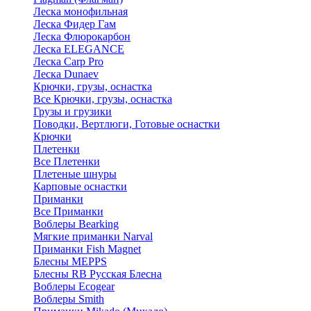
Леска монофильная
Леска Фидер Гам
Леска Флюрокарбон
Леска ELEGANCE
Леска Carp Pro
Леска Dunaev
Крючки, грузы, оснастка
Все Крючки, грузы, оснастка
Грузы и грузики
Поводки, Вертлюги, Готовые оснастки
Крючки
Плетенки
Все Плетенки
Плетеные шнуры
Карповые оснастки
Приманки
Все Приманки
Воблеры Bearking
Мягкие приманки Narval
Приманки Fish Magnet
Блесны MEPPS
Блесны RB Русская Блесна
Воблеры Ecogear
Воблеры Smith