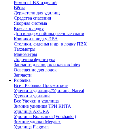
Ремонт ПВХ изделий
Вёсла
Держатели для удилищ
Средства спасения
Якорная система
Кресла в лодку
Дно в лодку пайолы реечные слани
Коврики в лодку ЭВА
Столики, сиденья и др. в лодку ПВХ
Тахометры
Манометры
Лодочная фурнитура
Запчасти для лодок и каяков Intex
Освещение для лодок
Запчасти
Рыбалка
Все - Рыбалка
Просмотреть
Удочки и удилища//Удилища Narval
Удочки и удилища
Все Удочки и удилища
Зимние удилища ТРИ КИТА
Удилища AZURA
Удилища Волжанка (Volzhanka)
Зимние удочки Megatex
Удилища Flagman