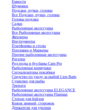
Ёмкости
Шумовки
Подсаки, ручки, головы
Все Подсаки, ручки, головы
Головы подсака
Садки
Рыболовные аксессуары
Все Рыболовные аксессуары
Жерлицы
Инструменты
Платформы и столы
Поплавки и Маркеры
Прочие рыболовные аксессуары
Рогатки
Род-поды и буз-бары Carp Pro
Рыболовные кормушки
Сигнализаторы поклёвки
Средство по уходу за рыбой Lion Baits
Сушилки для рыбы
Треноги
Рыболовные аксессуары ELEGANCE
Рыболовные аксессуары Flagman
Стопор для бойлов
Кивок зимний, сторожок
Держатели для удилищ