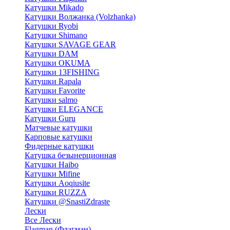
Катушки Mikado
Катушки Волжанка (Volzhanka)
Катушки Ryobi
Катушки Shimano
Катушки SAVAGE GEAR
Катушки DAM
Катушки OKUMA
Катушки 13FISHING
Катушки Rapala
Катушки Favorite
Катушки salmo
Катушки ELEGANCE
Катушки Guru
Матчевые катушки
Карповые катушки
Фидерные катушки
Катушка безынерционная
Катушки Haibo
Катушки Mifine
Катушки Aoqiusite
Катушки RUZZA
Катушки @SnastiZdraste
Лески
Все Лески
Flagman (Флагман)