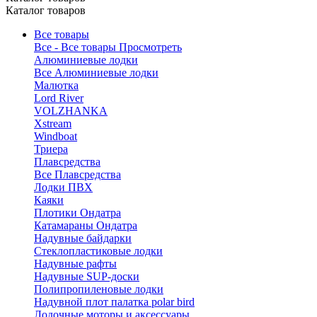
Каталог товаров
Все товары
Все - Все товары
Просмотреть
Алюминиевые лодки
Все Алюминиевые лодки
Малютка
Lord River
VOLZHANKA
Xstream
Windboat
Триера
Плавсредства
Все Плавсредства
Лодки ПВХ
Каяки
Плотики Ондатра
Катамараны Ондатра
Надувные байдарки
Стеклопластиковые лодки
Надувные рафты
Надувные SUP-доски
Полипропиленовые лодки
Надувной плот палатка polar bird
Лодочные моторы и аксессуары