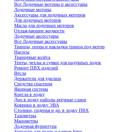
Все Лодочные моторы и аксессуары
Лодочные моторы
Аксессуары для лодочных моторов
Для лодочных моторов
Масла для лодочных моторов
Охлаждающие жидкости
Лодочные аксессуары
Все Лодочные аксессуары
Транцы, опора и накладки транца под мотор
Насосы
Транцевые колёса
Тенты, чехлы и сумки для надувных лодок
Ремонт ПВХ изделий
Вёсла
Держатели для удилищ
Средства спасения
Якорная система
Кресла в лодку
Дно в лодку пайолы реечные слани
Коврики в лодку ЭВА
Столики, сиденья и др. в лодку ПВХ
Тахометры
Манометры
Лодочная фурнитура
Запчасти для лодок и каяков Intex