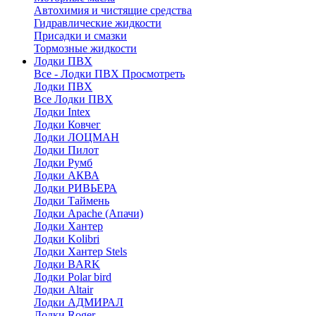
Автохимия и чистящие средства
Гидравлические жидкости
Присадки и смазки
Тормозные жидкости
Лодки ПВХ
Все - Лодки ПВХ
Просмотреть
Лодки ПВХ
Все Лодки ПВХ
Лодки Intex
Лодки Ковчег
Лодки ЛОЦМАН
Лодки Пилот
Лодки Румб
Лодки АКВА
Лодки РИВЬЕРА
Лодки Таймень
Лодки Apache (Апачи)
Лодки Хантер
Лодки Kolibri
Лодки Хантер Stels
Лодки BARK
Лодки Polar bird
Лодки Altair
Лодки АДМИРАЛ
Лодки Roger