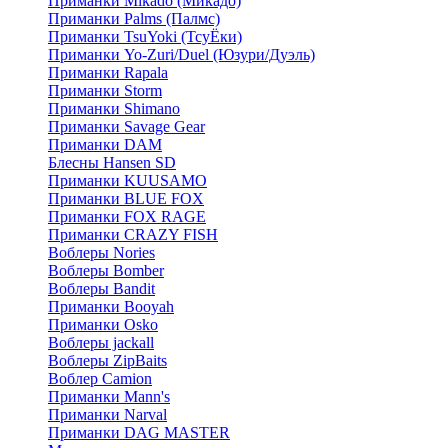
Приманки Mikado (Микадо)
Приманки Palms (Палмс)
Приманки TsuYoki (ТсуЁки)
Приманки Yo-Zuri/Duel (Юзури/Дуэль)
Приманки Rapala
Приманки Storm
Приманки Shimano
Приманки Savage Gear
Приманки DAM
Блесны Hansen SD
Приманки KUUSAMO
Приманки BLUE FOX
Приманки FOX RAGE
Приманки CRAZY FISH
Воблеры Nories
Воблеры Bomber
Воблеры Bandit
Приманки Booyah
Приманки Osko
Воблеры jackall
Воблеры ZipBaits
Воблер Camion
Приманки Mann's
Приманки Narval
Приманки DAG MASTER