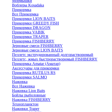
Мормышки
Воблеры Kosadaka
Прикормка
Все Прикормка
Прикормки LION BAITS
Прикормки GREEDY FISH
Прикормки DRAGON
Прикормка VABIK
Прикормки TRAPER
Прикормка FISHBERRY
Зерновые смеси FISHBERRY
Зерновые смеси LION BAITS
Пеллетс экструдированный долгорастворимый
Пеллетс, жмых быстрорастворимый FISHBERRY
Прикормка Amatar (Аматар)
Аксессуары для прикормки
Прикормка RUTILUS RS
Прикормки SALMO
Наживка
Все Наживка
Наживка Lion Baits
Бойлы рыболовные
Наживка FISHBERRY
Технопланктон
Наживки Traper