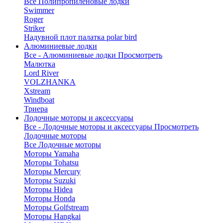
Все Полипропиленовые лодки
Swimmer
Roger
Striker
Надувной плот палатка polar bird
Алюминиевые лодки
Все - Алюминиевые лодки
Просмотреть
Малютка
Lord River
VOLZHANKA
Xstream
Windboat
Триера
Лодочные моторы и аксессуары
Все - Лодочные моторы и аксессуары
Просмотреть
Лодочные моторы
Все Лодочные моторы
Моторы Yamaha
Моторы Tohatsu
Моторы Mercury
Моторы Suzuki
Моторы Hidea
Моторы Honda
Моторы Golfstream
Моторы Hangkai