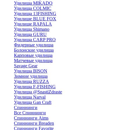
Удилища MIKADO
Удилища COLMIC
Удилища 13FISHING
Удилище BLUE FOX
Удилище RAPALA
Удилища Shimano
Удилища GURU
Удилища CARP PRO
Фидерные удилища
Болонские удилища
Карповые удилища
Матчевые удилища
Savage Gear
Удилища BISON
Зимние удилища
Удилища RUZZA
Удилища F-FISHING
Удилища @SnastiZdraste
Удилища Narval
Удилища Gan Craft
Спиннинги
Все Спиннинги
Спиннинги Aims
Спиннинги Breaden
Спиннинги Favorite