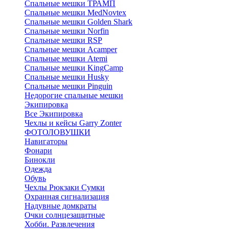
Спальные мешки ТРАМП
Cпальные мешки MedNovtex
Спальные мешки Golden Shark
Спальные мешки Norfin
Спальные мешки RSP
Спальные мешки Acamper
Спальные мешки Atemi
Спальные мешки KingCamp
Спальные мешки Husky
Спальные мешки Pinguin
Недорогие спальные мешки
Экипировка
Все Экипировка
Чехлы и кейсы Garry Zonter
ФОТОЛОВУШКИ
Навигаторы
Фонари
Бинокли
Одежда
Обувь
Чехлы Рюкзаки Сумки
Охранная сигнализация
Надувные домкраты
Очки солнцезащитные
Хобби. Развлечения