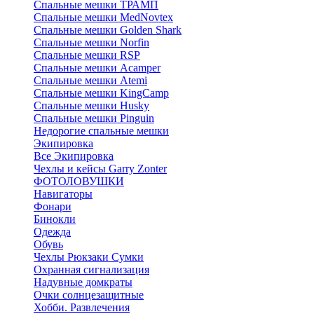
Спальные мешки ТРАМП
Cпальные мешки MedNovtex
Спальные мешки Golden Shark
Спальные мешки Norfin
Спальные мешки RSP
Спальные мешки Acamper
Спальные мешки Atemi
Спальные мешки KingCamp
Спальные мешки Husky
Спальные мешки Pinguin
Недорогие спальные мешки
Экипировка
Все Экипировка
Чехлы и кейсы Garry Zonter
ФОТОЛОВУШКИ
Навигаторы
Фонари
Бинокли
Одежда
Обувь
Чехлы Рюкзаки Сумки
Охранная сигнализация
Надувные домкраты
Очки солнцезащитные
Хобби. Развлечения