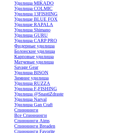
Удилища MIKADO
Удилища COLMIC
Удилища 13FISHING
Удилище BLUE FOX
Удилище RAPALA
Удилища Shimano
Удилища GURU
Удилища CARP PRO
Фидерные удилища
Болонские удилища
Карповые удилища
Матчевые удилища
Savage Gear
Удилища BISON
Зимние удилища
Удилища RUZZA
Удилища F-FISHING
Удилища @SnastiZdraste
Удилища Narval
Удилища Gan Craft
Спиннинги
Все Спиннинги
Спиннинги Aims
Спиннинги Breaden
Спиннинги Favorite