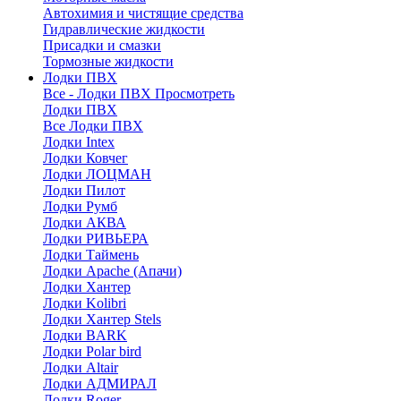
Автохимия и чистящие средства
Гидравлические жидкости
Присадки и смазки
Тормозные жидкости
Лодки ПВХ
Все - Лодки ПВХ
Просмотреть
Лодки ПВХ
Все Лодки ПВХ
Лодки Intex
Лодки Ковчег
Лодки ЛОЦМАН
Лодки Пилот
Лодки Румб
Лодки АКВА
Лодки РИВЬЕРА
Лодки Таймень
Лодки Apache (Апачи)
Лодки Хантер
Лодки Kolibri
Лодки Хантер Stels
Лодки BARK
Лодки Polar bird
Лодки Altair
Лодки АДМИРАЛ
Лодки Roger