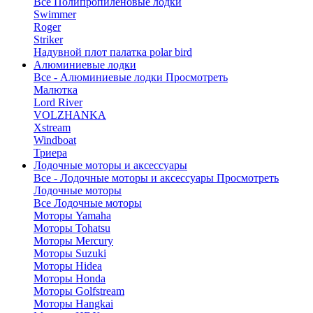
Все Полипропиленовые лодки
Swimmer
Roger
Striker
Надувной плот палатка polar bird
Алюминиевые лодки
Все - Алюминиевые лодки
Просмотреть
Малютка
Lord River
VOLZHANKA
Xstream
Windboat
Триера
Лодочные моторы и аксессуары
Все - Лодочные моторы и аксессуары
Просмотреть
Лодочные моторы
Все Лодочные моторы
Моторы Yamaha
Моторы Tohatsu
Моторы Mercury
Моторы Suzuki
Моторы Hidea
Моторы Honda
Моторы Golfstream
Моторы Hangkai