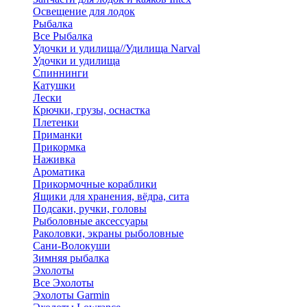
Освещение для лодок
Рыбалка
Все Рыбалка
Удочки и удилища//Удилища Narval
Удочки и удилища
Спиннинги
Катушки
Лески
Крючки, грузы, оснастка
Плетенки
Приманки
Прикормка
Наживка
Ароматика
Прикормочные кораблики
Ящики для хранения, вёдра, сита
Подсаки, ручки, головы
Рыболовные аксессуары
Раколовки, экраны рыболовные
Сани-Волокуши
Зимняя рыбалка
Эхолоты
Все Эхолоты
Эхолоты Garmin