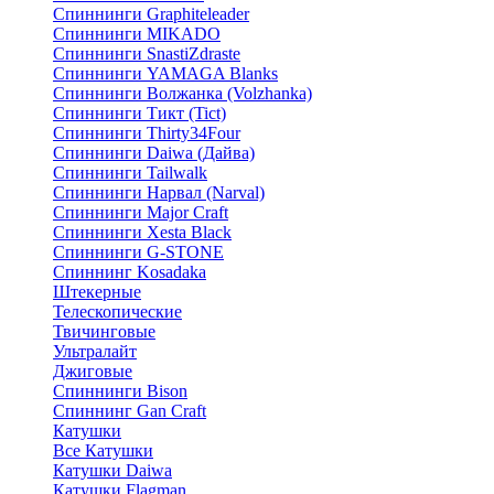
Спиннинги Graphiteleader
Спиннинги MIKADO
Спиннинги SnastiZdraste
Спиннинги YAMAGA Blanks
Спиннинги Волжанка (Volzhanka)
Спиннинги Тикт (Tict)
Спиннинги Thirty34Four
Спиннинги Daiwa (Дайва)
Спиннинги Tailwalk
Спиннинги Нарвал (Narval)
Спиннинги Major Craft
Спиннинги Xesta Black
Спиннинги G-STONE
Спиннинг Kosadaka
Штекерные
Телескопические
Твичинговые
Ультралайт
Джиговые
Спиннинги Bison
Спиннинг Gan Craft
Катушки
Все Катушки
Катушки Daiwa
Катушки Flagman