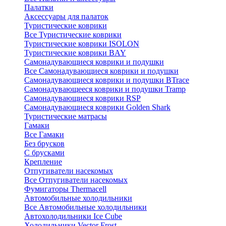
Палатки
Аксессуары для палаток
Туристические коврики
Все Туристические коврики
Туристические коврики ISOLON
Туристические коврики BAY
Самонадувающиеся коврики и подушки
Все Самонадувающиеся коврики и подушки
Самонадувающиеся коврики и подушки BTrace
Самонадувающееся коврики и подушки Tramp
Самонадувающиеся коврики RSP
Самонадувающиеся коврики Golden Shark
Туристические матрасы
Гамаки
Все Гамаки
Без брусков
С брусками
Крепление
Отпугиватели насекомых
Все Отпугиватели насекомых
Фумигаторы Thermacell
Автомобильные холодильники
Все Автомобильные холодильники
Автохолодильники Ice Cube
Холодильники Vector Frost