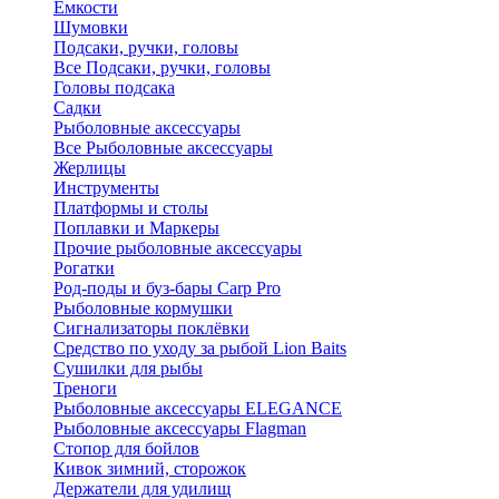
Ёмкости
Шумовки
Подсаки, ручки, головы
Все Подсаки, ручки, головы
Головы подсака
Садки
Рыболовные аксессуары
Все Рыболовные аксессуары
Жерлицы
Инструменты
Платформы и столы
Поплавки и Маркеры
Прочие рыболовные аксессуары
Рогатки
Род-поды и буз-бары Carp Pro
Рыболовные кормушки
Сигнализаторы поклёвки
Средство по уходу за рыбой Lion Baits
Сушилки для рыбы
Треноги
Рыболовные аксессуары ELEGANCE
Рыболовные аксессуары Flagman
Стопор для бойлов
Кивок зимний, сторожок
Держатели для удилищ