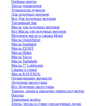
Гребные винты
Тросы управления
Удлинитель румпеля
Для лодочных моторов
Все Для лодочных моторов
Топливный бак
Масла для лодочных моторов
Все Масла для лодочных моторов
Моторное масло и смазка Motul
Масла QuickSilver
Масла Sumitach
Масла ZENIT
Масла Hidea
Масла Yacco
Масла Yamalube
Масла 77 Lubricants
Смазки и спреи
Масла RAVENOL
Охлаждающие жидкости
Лодочные аксессуары
Все Лодочные аксессуары
Транцы, опора и накладки транца под мотор
Насосы
Транцевые колёса
Тенты, чехлы и сумки для надувных лодок