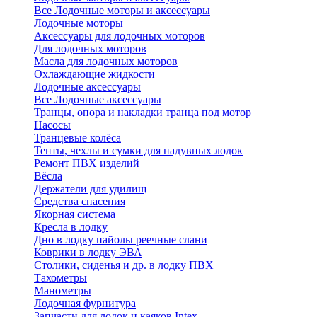
Все Лодочные моторы и аксессуары
Лодочные моторы
Аксессуары для лодочных моторов
Для лодочных моторов
Масла для лодочных моторов
Охлаждающие жидкости
Лодочные аксессуары
Все Лодочные аксессуары
Транцы, опора и накладки транца под мотор
Насосы
Транцевые колёса
Тенты, чехлы и сумки для надувных лодок
Ремонт ПВХ изделий
Вёсла
Держатели для удилищ
Средства спасения
Якорная система
Кресла в лодку
Дно в лодку пайолы реечные слани
Коврики в лодку ЭВА
Столики, сиденья и др. в лодку ПВХ
Тахометры
Манометры
Лодочная фурнитура
Запчасти для лодок и каяков Intex