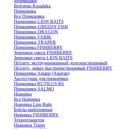
Мормышки
Воблеры Kosadaka
Прикормка
Все Прикормка
Прикормки LION BAITS
Прикормки GREEDY FISH
Прикормки DRAGON
Прикормка VABIK
Прикормки TRAPER
Прикормка FISHBERRY
Зерновые смеси FISHBERRY
Зерновые смеси LION BAITS
Пеллетс экструдированный долгорастворимый
Пеллетс, жмых быстрорастворимый FISHBERRY
Прикормка Amatar (Аматар)
Аксессуары для прикормки
Прикормка RUTILUS RS
Прикормки SALMO
Наживка
Все Наживка
Наживка Lion Baits
Бойлы рыболовные
Наживка FISHBERRY
Технопланктон
Наживки Traper