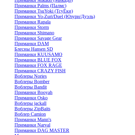
Приманки Mikado (Микадо)
Приманки Palms (Палмс)
Приманки TsuYoki (ТсуЁки)
Приманки Yo-Zuri/Duel (Юзури/Дуэль)
Приманки Rapala
Приманки Storm
Приманки Shimano
Приманки Savage Gear
Приманки DAM
Блесны Hansen SD
Приманки KUUSAMO
Приманки BLUE FOX
Приманки FOX RAGE
Приманки CRAZY FISH
Воблеры Nories
Воблеры Bomber
Воблеры Bandit
Приманки Booyah
Приманки Osko
Воблеры jackall
Воблеры ZipBaits
Воблер Camion
Приманки Mann's
Приманки Narval
Приманки DAG MASTER