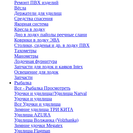
Ремонт ПВХ изделий
Вёсла
Держатели для удилищ
Средства спасения
Якорная система
Кресла в лодку
Дно в лодку пайолы реечные слани
Коврики в лодку ЭВА
Столики, сиденья и др. в лодку ПВХ
Тахометры
Манометры
Лодочная фурнитура
Запчасти для лодок и каяков Intex
Освещение для лодок
Запчасти
Рыбалка
Все - Рыбалка
Просмотреть
Удочки и удилища//Удилища Narval
Удочки и удилища
Все Удочки и удилища
Зимние удилища ТРИ КИТА
Удилища AZURA
Удилища Волжанка (Volzhanka)
Зимние удочки Megatex
Удилища Flagman