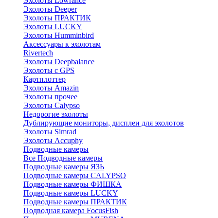
Эхолоты Lowrance
Эхолоты Deeper
Эхолоты ПРАКТИК
Эхолоты LUCKY
Эхолоты Humminbird
Аксессуары к эхолотам
Rivertech
Эхолоты Deepbalance
Эхолоты с GPS
Картплоттер
Эхолоты Amazin
Эхолоты прочее
Эхолоты Calypso
Недорогие эхолоты
Дублирующие мониторы, дисплеи для эхолотов
Эхолоты Simrad
Эхолоты Accuphy
Подводные камеры
Все Подводные камеры
Подводные камеры ЯЗЬ
Подводные камеры CALYPSO
Подводные камеры ФИШКА
Подводные камеры LUCKY
Подводные камеры ПРАКТИК
Подводная камера FocusFish