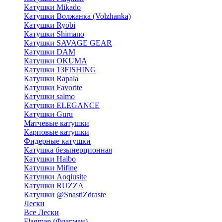
Катушки Mikado
Катушки Волжанка (Volzhanka)
Катушки Ryobi
Катушки Shimano
Катушки SAVAGE GEAR
Катушки DAM
Катушки OKUMA
Катушки 13FISHING
Катушки Rapala
Катушки Favorite
Катушки salmo
Катушки ELEGANCE
Катушки Guru
Матчевые катушки
Карповые катушки
Фидерные катушки
Катушка безынерционная
Катушки Haibo
Катушки Mifine
Катушки Aoqiusite
Катушки RUZZA
Катушки @SnastiZdraste
Лески
Все Лески
Flagman (Флагман)