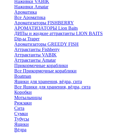
Наживки VABIK
Наживки Amatar
Ароматика
Все Ароматика
Ароматизаторы FISHBERRY
АРОМАТИЗАТОРЫ Lion Baits
ДИПы и жидкие аттрактанты LION BAITS
Dip-ы Traper
Ароматизаторы GREEDY FISH
Аттрактанты Fishberry
Аттрактанты VABIK
Аттрактанты Amatar
Прикормочные кораблики
Все Прикормочные кораблики
Boatman
Ящики для хранения, вёдра, сита
Все Ящики для хранения, вёдра, сита
Коробки
Мотыльницы
Рюкзаки
Сита
Сумки
Тубусы
Ящики
Вёдра