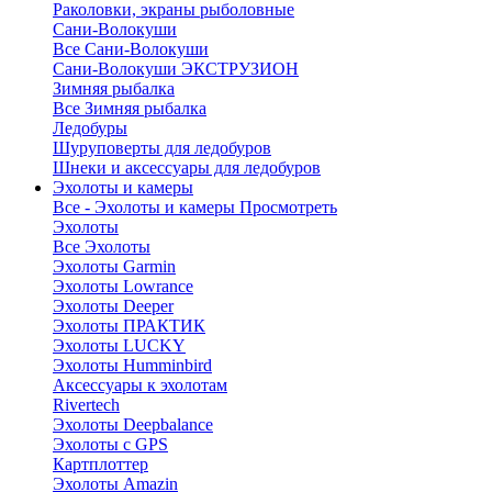
Раколовки, экраны рыболовные
Сани-Волокуши
Все Сани-Волокуши
Сани-Волокуши ЭКСТРУЗИОН
Зимняя рыбалка
Все Зимняя рыбалка
Ледобуры
Шуруповерты для ледобуров
Шнеки и аксессуары для ледобуров
Эхолоты и камеры
Все - Эхолоты и камеры
Просмотреть
Эхолоты
Все Эхолоты
Эхолоты Garmin
Эхолоты Lowrance
Эхолоты Deeper
Эхолоты ПРАКТИК
Эхолоты LUCKY
Эхолоты Humminbird
Аксессуары к эхолотам
Rivertech
Эхолоты Deepbalance
Эхолоты с GPS
Картплоттер
Эхолоты Amazin