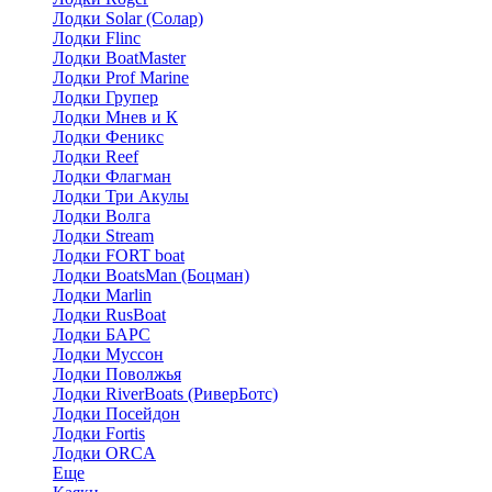
Лодки Solar (Солар)
Лодки Flinc
Лодки BoatMaster
Лодки Prof Marine
Лодки Групер
Лодки Мнев и К
Лодки Феникс
Лодки Reef
Лодки Флагман
Лодки Три Акулы
Лодки Волга
Лодки Stream
Лодки FORT boat
Лодки BoatsMan (Боцман)
Лодки Marlin
Лодки RusBoat
Лодки БАРС
Лодки Муссон
Лодки Поволжья
Лодки RiverBoats (РиверБотс)
Лодки Посейдон
Лодки Fortis
Лодки ORCA
Еще