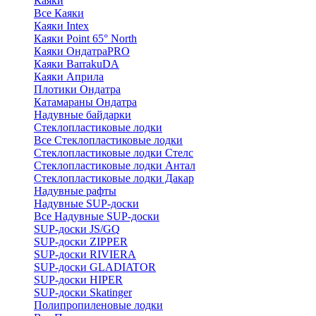
Каяки
Все Каяки
Каяки Intex
Каяки Point 65° North
Каяки ОндатраPRO
Каяки BarrakuDA
Каяки Априла
Плотики Ондатра
Катамараны Ондатра
Надувные байдарки
Стеклопластиковые лодки
Все Стеклопластиковые лодки
Стеклопластиковые лодки Стелс
Стеклопластиковые лодки Антал
Стеклопластиковые лодки Дакар
Надувные рафты
Надувные SUP-доски
Все Надувные SUP-доски
SUP-доски JS/GQ
SUP-доски ZIPPER
SUP-доски RIVIERA
SUP-доски GLADIATOR
SUP-доски HIPER
SUP-доски Skatinger
Полипропиленовые лодки