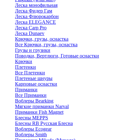
Леска монофильная
Леска Фидер Гам
Леска Флюрокарбон
Леска ELEGANCE
Леска Carp Pro
Леска Dunaev
Крючки, грузы, оснастка
Все Крючки, грузы, оснастка
Грузы и грузики
Поводки, Вертлюги, Готовые оснастки
Крючки
Плетенки
Все Плетенки
Плетеные шнуры
Карповые оснастки
Приманки
Все Приманки
Воблеры Bearking
Мягкие приманки Narval
Приманки Fish Magnet
Блесны MEPPS
Блесны RB Русская Блесна
Воблеры Ecogear
Воблеры Smith