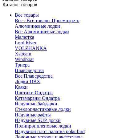
Каталог товаров
Все товары
Все - Все товары
Просмотреть
Алюминиевые лодки
Все Алюминиевые лодки
Малютка
Lord River
VOLZHANKA
Xstream
Windboat
Триера
Плавсредства
Все Плавсредства
Лодки ПВХ
Каяки
Плотики Ондатра
Катамараны Ондатра
Надувные байдарки
Стеклопластиковые лодки
Надувные рафты
Надувные SUP-доски
Полипропиленовые лодки
Надувной плот палатка polar bird
Лодочные моторы и аксессуары