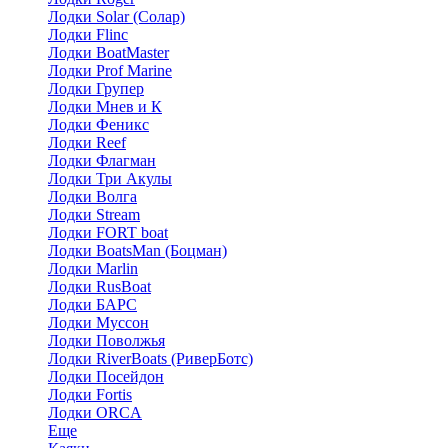
Лодки Solar (Солар)
Лодки Flinc
Лодки BoatMaster
Лодки Prof Marine
Лодки Групер
Лодки Мнев и К
Лодки Феникс
Лодки Reef
Лодки Флагман
Лодки Три Акулы
Лодки Волга
Лодки Stream
Лодки FORT boat
Лодки BoatsMan (Боцман)
Лодки Marlin
Лодки RusBoat
Лодки БАРС
Лодки Муссон
Лодки Поволжья
Лодки RiverBoats (РиверБотс)
Лодки Посейдон
Лодки Fortis
Лодки ORCA
Еще