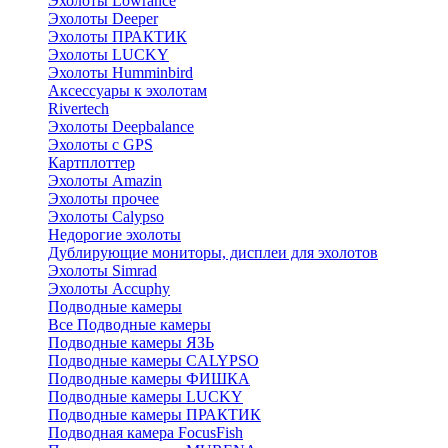
Эхолоты Lowrance
Эхолоты Deeper
Эхолоты ПРАКТИК
Эхолоты LUCKY
Эхолоты Humminbird
Аксессуары к эхолотам
Rivertech
Эхолоты Deepbalance
Эхолоты с GPS
Картплоттер
Эхолоты Amazin
Эхолоты прочее
Эхолоты Calypso
Недорогие эхолоты
Дублирующие мониторы, дисплеи для эхолотов
Эхолоты Simrad
Эхолоты Accuphy
Подводные камеры
Все Подводные камеры
Подводные камеры ЯЗЬ
Подводные камеры CALYPSO
Подводные камеры ФИШКА
Подводные камеры LUCKY
Подводные камеры ПРАКТИК
Подводная камера FocusFish