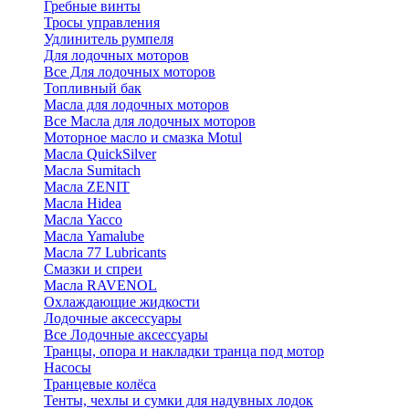
Гребные винты
Тросы управления
Удлинитель румпеля
Для лодочных моторов
Все Для лодочных моторов
Топливный бак
Масла для лодочных моторов
Все Масла для лодочных моторов
Моторное масло и смазка Motul
Масла QuickSilver
Масла Sumitach
Масла ZENIT
Масла Hidea
Масла Yacco
Масла Yamalube
Масла 77 Lubricants
Смазки и спреи
Масла RAVENOL
Охлаждающие жидкости
Лодочные аксессуары
Все Лодочные аксессуары
Транцы, опора и накладки транца под мотор
Насосы
Транцевые колёса
Тенты, чехлы и сумки для надувных лодок