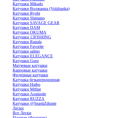
Катушки Mikado
Катушки Волжанка (Volzhanka)
Катушки Ryobi
Катушки Shimano
Катушки SAVAGE GEAR
Катушки DAM
Катушки OKUMA
Катушки 13FISHING
Катушки Rapala
Катушки Favorite
Катушки salmo
Катушки ELEGANCE
Катушки Guru
Матчевые катушки
Карповые катушки
Фидерные катушки
Катушка безынерционная
Катушки Haibo
Катушки Mifine
Катушки Aoqiusite
Катушки RUZZA
Катушки @SnastiZdraste
Лески
Все Лески
Flagman (Флагман)