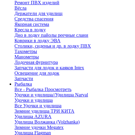
Ремонт ПВХ изделий
Вёсла
Держатели для удилищ
Средства спасения
Якорная система
Кресла в лодку
Дно в лодку пайолы реечные слани
Коврики в лодку ЭВА
Столики, сиденья и др. в лодку ПВХ
Тахометры
Манометры
Лодочная фурнитура
Запчасти для лодок и каяков Intex
Освещение для лодок
Запчасти
Рыбалка
Все - Рыбалка
Просмотреть
Удочки и удилища//Удилища Narval
Удочки и удилища
Все Удочки и удилища
Зимние удилища ТРИ КИТА
Удилища AZURA
Удилища Волжанка (Volzhanka)
Зимние удочки Megatex
Удилища Flagman