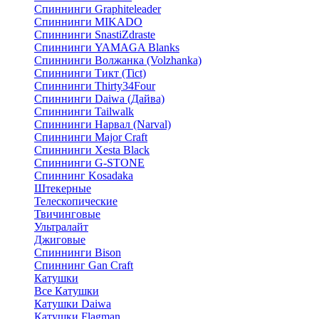
Спиннинги Graphiteleader
Спиннинги MIKADO
Спиннинги SnastiZdraste
Спиннинги YAMAGA Blanks
Спиннинги Волжанка (Volzhanka)
Спиннинги Тикт (Tict)
Спиннинги Thirty34Four
Спиннинги Daiwa (Дайва)
Спиннинги Tailwalk
Спиннинги Нарвал (Narval)
Спиннинги Major Craft
Спиннинги Xesta Black
Спиннинги G-STONE
Спиннинг Kosadaka
Штекерные
Телескопические
Твичинговые
Ультралайт
Джиговые
Спиннинги Bison
Спиннинг Gan Craft
Катушки
Все Катушки
Катушки Daiwa
Катушки Flagman