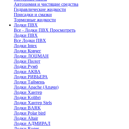
Автохимия и чистящие средства
Гидравлические жидкости
Присадки и смазки
Тормозные жидкости
Лодки ПВХ
Все - Лодки ПВХ
Просмотреть
Лодки ПВХ
Все Лодки ПВХ
Лодки Intex
Лодки Ковчег
Лодки ЛОЦМАН
Лодки Пилот
Лодки Румб
Лодки АКВА
Лодки РИВЬЕРА
Лодки Таймень
Лодки Apache (Апачи)
Лодки Хантер
Лодки Kolibri
Лодки Хантер Stels
Лодки BARK
Лодки Polar bird
Лодки Altair
Лодки АДМИРАЛ
Лодки Roger