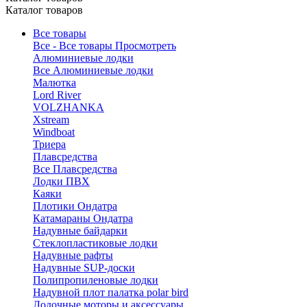
Каталог товаров
Все товары
Все - Все товары
Просмотреть
Алюминиевые лодки
Все Алюминиевые лодки
Малютка
Lord River
VOLZHANKA
Xstream
Windboat
Триера
Плавсредства
Все Плавсредства
Лодки ПВХ
Каяки
Плотики Ондатра
Катамараны Ондатра
Надувные байдарки
Стеклопластиковые лодки
Надувные рафты
Надувные SUP-доски
Полипропиленовые лодки
Надувной плот палатка polar bird
Лодочные моторы и аксессуары