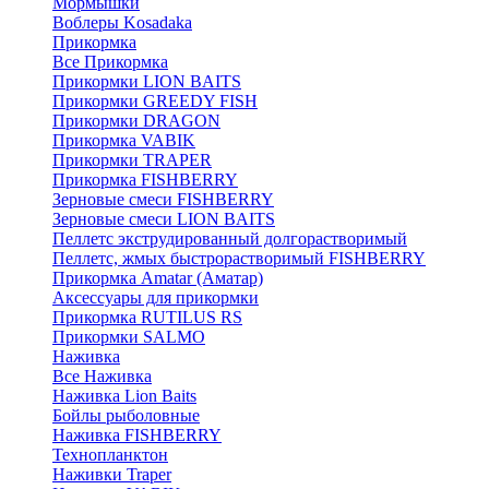
Мормышки
Воблеры Kosadaka
Прикормка
Все Прикормка
Прикормки LION BAITS
Прикормки GREEDY FISH
Прикормки DRAGON
Прикормка VABIK
Прикормки TRAPER
Прикормка FISHBERRY
Зерновые смеси FISHBERRY
Зерновые смеси LION BAITS
Пеллетс экструдированный долгорастворимый
Пеллетс, жмых быстрорастворимый FISHBERRY
Прикормка Amatar (Аматар)
Аксессуары для прикормки
Прикормка RUTILUS RS
Прикормки SALMO
Наживка
Все Наживка
Наживка Lion Baits
Бойлы рыболовные
Наживка FISHBERRY
Технопланктон
Наживки Traper