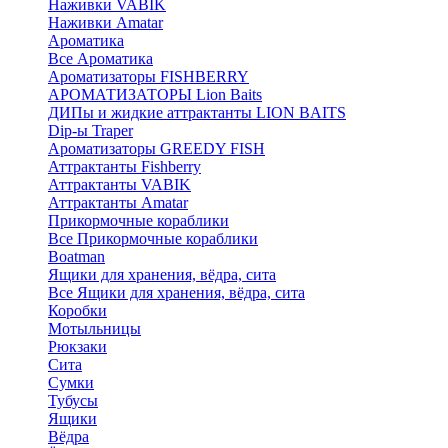
Наживки VABIK
Наживки Amatar
Ароматика
Все Ароматика
Ароматизаторы FISHBERRY
АРОМАТИЗАТОРЫ Lion Baits
ДИПы и жидкие аттрактанты LION BAITS
Dip-ы Traper
Ароматизаторы GREEDY FISH
Аттрактанты Fishberry
Аттрактанты VABIK
Аттрактанты Amatar
Прикормочные кораблики
Все Прикормочные кораблики
Boatman
Ящики для хранения, вёдра, сита
Все Ящики для хранения, вёдра, сита
Коробки
Мотыльницы
Рюкзаки
Сита
Сумки
Тубусы
Ящики
Вёдра