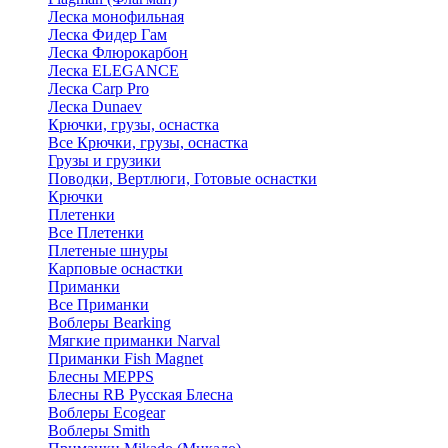
Леска монофильная
Леска Фидер Гам
Леска Флюрокарбон
Леска ELEGANCE
Леска Carp Pro
Леска Dunaev
Крючки, грузы, оснастка
Все Крючки, грузы, оснастка
Грузы и грузики
Поводки, Вертлюги, Готовые оснастки
Крючки
Плетенки
Все Плетенки
Плетеные шнуры
Карповые оснастки
Приманки
Все Приманки
Воблеры Bearking
Мягкие приманки Narval
Приманки Fish Magnet
Блесны MEPPS
Блесны RB Русская Блесна
Воблеры Ecogear
Воблеры Smith