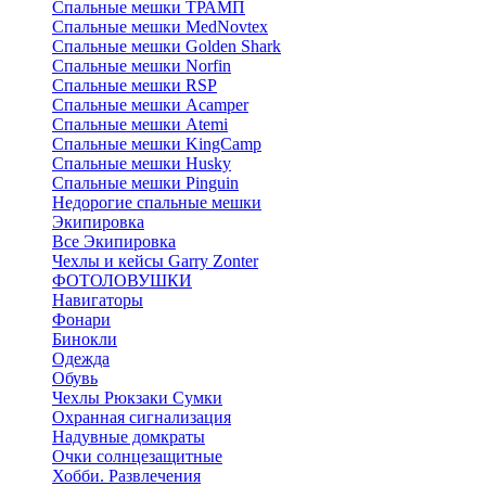
Спальные мешки ТРАМП
Cпальные мешки MedNovtex
Спальные мешки Golden Shark
Спальные мешки Norfin
Спальные мешки RSP
Спальные мешки Acamper
Спальные мешки Atemi
Спальные мешки KingCamp
Спальные мешки Husky
Спальные мешки Pinguin
Недорогие спальные мешки
Экипировка
Все Экипировка
Чехлы и кейсы Garry Zonter
ФОТОЛОВУШКИ
Навигаторы
Фонари
Бинокли
Одежда
Обувь
Чехлы Рюкзаки Сумки
Охранная сигнализация
Надувные домкраты
Очки солнцезащитные
Хобби. Развлечения