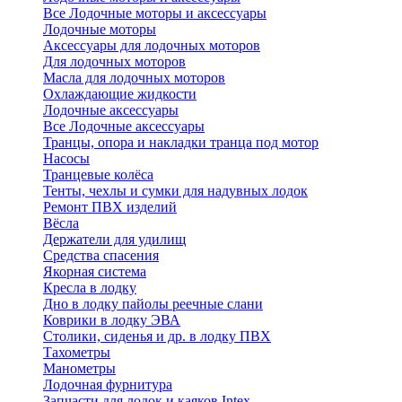
Все Лодочные моторы и аксессуары
Лодочные моторы
Аксессуары для лодочных моторов
Для лодочных моторов
Масла для лодочных моторов
Охлаждающие жидкости
Лодочные аксессуары
Все Лодочные аксессуары
Транцы, опора и накладки транца под мотор
Насосы
Транцевые колёса
Тенты, чехлы и сумки для надувных лодок
Ремонт ПВХ изделий
Вёсла
Держатели для удилищ
Средства спасения
Якорная система
Кресла в лодку
Дно в лодку пайолы реечные слани
Коврики в лодку ЭВА
Столики, сиденья и др. в лодку ПВХ
Тахометры
Манометры
Лодочная фурнитура
Запчасти для лодок и каяков Intex