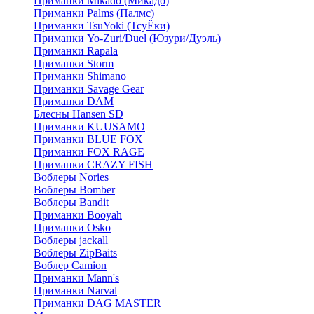
Приманки Mikado (Микадо)
Приманки Palms (Палмс)
Приманки TsuYoki (ТсуЁки)
Приманки Yo-Zuri/Duel (Юзури/Дуэль)
Приманки Rapala
Приманки Storm
Приманки Shimano
Приманки Savage Gear
Приманки DAM
Блесны Hansen SD
Приманки KUUSAMO
Приманки BLUE FOX
Приманки FOX RAGE
Приманки CRAZY FISH
Воблеры Nories
Воблеры Bomber
Воблеры Bandit
Приманки Booyah
Приманки Osko
Воблеры jackall
Воблеры ZipBaits
Воблер Camion
Приманки Mann's
Приманки Narval
Приманки DAG MASTER