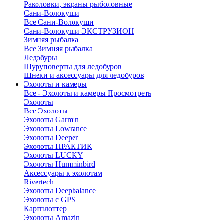
Раколовки, экраны рыболовные
Сани-Волокуши
Все Сани-Волокуши
Сани-Волокуши ЭКСТРУЗИОН
Зимняя рыбалка
Все Зимняя рыбалка
Ледобуры
Шуруповерты для ледобуров
Шнеки и аксессуары для ледобуров
Эхолоты и камеры
Все - Эхолоты и камеры
Просмотреть
Эхолоты
Все Эхолоты
Эхолоты Garmin
Эхолоты Lowrance
Эхолоты Deeper
Эхолоты ПРАКТИК
Эхолоты LUCKY
Эхолоты Humminbird
Аксессуары к эхолотам
Rivertech
Эхолоты Deepbalance
Эхолоты с GPS
Картплоттер
Эхолоты Amazin