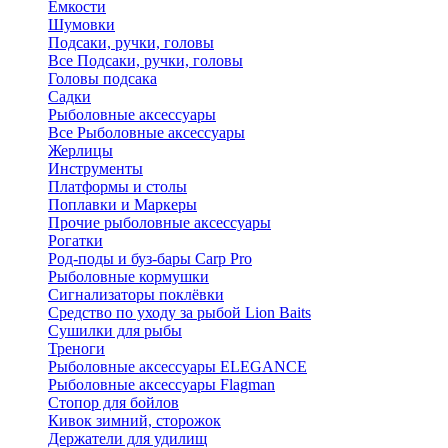
Ёмкости
Шумовки
Подсаки, ручки, головы
Все Подсаки, ручки, головы
Головы подсака
Садки
Рыболовные аксессуары
Все Рыболовные аксессуары
Жерлицы
Инструменты
Платформы и столы
Поплавки и Маркеры
Прочие рыболовные аксессуары
Рогатки
Род-поды и буз-бары Carp Pro
Рыболовные кормушки
Сигнализаторы поклёвки
Средство по уходу за рыбой Lion Baits
Сушилки для рыбы
Треноги
Рыболовные аксессуары ELEGANCE
Рыболовные аксессуары Flagman
Стопор для бойлов
Кивок зимний, сторожок
Держатели для удилищ