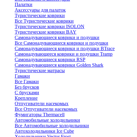
Палатки
Аксессуары для палаток
Туристические коврики
Все Туристические коврики
Туристические коврики ISOLON
Туристические коврики BAY
Самонадувающиеся коврики и подушки
Все Самонадувающиеся коврики и подушки
Самонадувающиеся коврики и подушки BTrace
Самонадувающееся коврики и подушки Tramp
Самонадувающиеся коврики RSP
Самонадувающиеся коврики Golden Shark
Туристические матрасы
Гамаки
Все Гамаки
Без брусков
С брусками
Крепление
Отпугиватели насекомых
Все Отпугиватели насекомых
Фумигаторы Thermacell
Автомобильные холодильники
Все Автомобильные холодильники
Автохолодильники Ice Cube
Холодильники Vector Frost