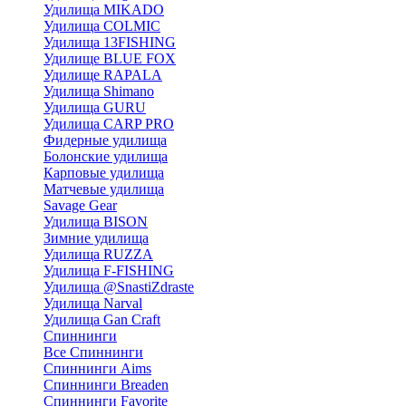
Удилища MIKADO
Удилища COLMIC
Удилища 13FISHING
Удилище BLUE FOX
Удилище RAPALA
Удилища Shimano
Удилища GURU
Удилища CARP PRO
Фидерные удилища
Болонские удилища
Карповые удилища
Матчевые удилища
Savage Gear
Удилища BISON
Зимние удилища
Удилища RUZZA
Удилища F-FISHING
Удилища @SnastiZdraste
Удилища Narval
Удилища Gan Craft
Спиннинги
Все Спиннинги
Спиннинги Aims
Спиннинги Breaden
Спиннинги Favorite