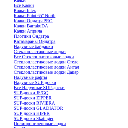
Каяки
Все Каяки
Каяки Intex
Каяки Point 65° North
Каяки ОндатраPRO
Каяки BarrakuDA
Каяки Априла
Плотики Ондатра
Катамараны Ондатра
Надувные байдарки
Стеклопластиковые лодки
Все Стеклопластиковые лодки
Стеклопластиковые лодки Стелс
Стеклопластиковые лодки Антал
Стеклопластиковые лодки Дакар
Надувные рафты
Надувные SUP-доски
Все Надувные SUP-доски
SUP-доски JS/GQ
SUP-доски ZIPPER
SUP-доски RIVIERA
SUP-доски GLADIATOR
SUP-доски HIPER
SUP-доски Skatinger
Полипропиленовые лодки