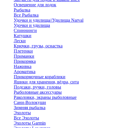
Освещение для лодок
Рыбалка
Все Рыбалка
Удочки и удилища//Удилища Narval
Удочки и удилища
Спиннинги
Катушки
Лески
Крючки, грузы, оснастка
Плетенки
Приманки
Прикормка
Наживка
Ароматика
Прикормочные кораблики
Ящики для хранения, вёдра, сита
Подсаки, ручки, головы
Рыболовные аксессуары
Раколовки, экраны рыболовные
Сани-Волокуши
Зимняя рыбалка
Эхолоты
Все Эхолоты
Эхолоты Garmin