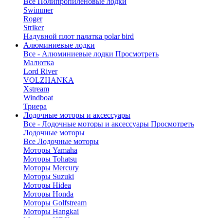
Все Полипропиленовые лодки
Swimmer
Roger
Striker
Надувной плот палатка polar bird
Алюминиевые лодки
Все - Алюминиевые лодки
Просмотреть
Малютка
Lord River
VOLZHANKA
Xstream
Windboat
Триера
Лодочные моторы и аксессуары
Все - Лодочные моторы и аксессуары
Просмотреть
Лодочные моторы
Все Лодочные моторы
Моторы Yamaha
Моторы Tohatsu
Моторы Mercury
Моторы Suzuki
Моторы Hidea
Моторы Honda
Моторы Golfstream
Моторы Hangkai