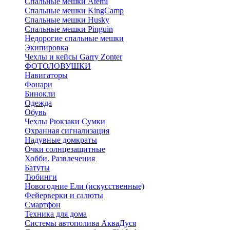
Спальные мешки Atemi
Спальные мешки KingCamp
Спальные мешки Husky
Спальные мешки Pinguin
Недорогие спальные мешки
Экипировка
Чехлы и кейсы Garry Zonter
ФОТОЛОВУШКИ
Навигаторы
Фонари
Бинокли
Одежда
Обувь
Чехлы Рюкзаки Сумки
Охранная сигнализация
Надувные домкраты
Очки солнцезащитные
Хобби. Развлечения
Батуты
Тюбинги
Новогодние Ели (искусственные)
Фейерверки и салюты
Смартфон
Техника для дома
Системы автополива АкваДуся