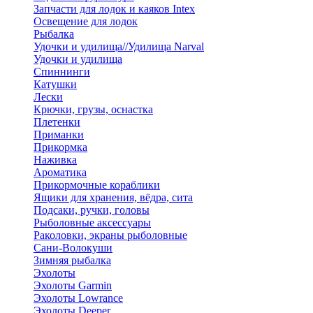
Запчасти для лодок и каяков Intex
Освещение для лодок
Рыбалка
Удочки и удилища//Удилища Narval
Удочки и удилища
Спиннинги
Катушки
Лески
Крючки, грузы, оснастка
Плетенки
Приманки
Прикормка
Наживка
Ароматика
Прикормочные кораблики
Ящики для хранения, вёдра, сита
Подсаки, ручки, головы
Рыболовные аксессуары
Раколовки, экраны рыболовные
Сани-Волокуши
Зимняя рыбалка
Эхолоты
Эхолоты Garmin
Эхолоты Lowrance
Эхолоты Deeper