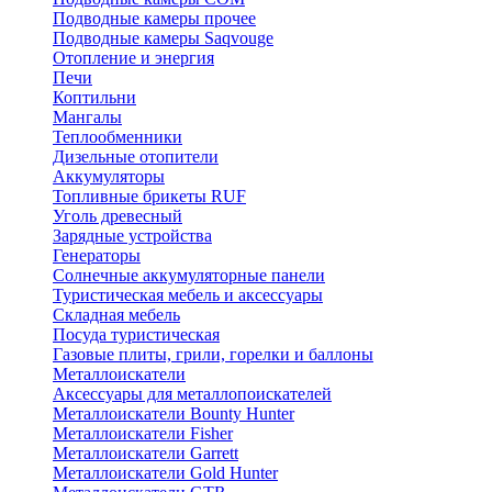
Подводные камеры прочее
Подводные камеры Saqvouge
Отопление и энергия
Печи
Коптильни
Мангалы
Теплообменники
Дизельные отопители
Аккумуляторы
Топливные брикеты RUF
Уголь древесный
Зарядные устройства
Генераторы
Солнечные аккумуляторные панели
Туристическая мебель и аксессуары
Складная мебель
Посуда туристическая
Газовые плиты, грили, горелки и баллоны
Металлоискатели
Аксессуары для металлопоискателей
Металлоискатели Bounty Hunter
Металлоискатели Fisher
Металлоискатели Garrett
Металлоискатели Gold Hunter