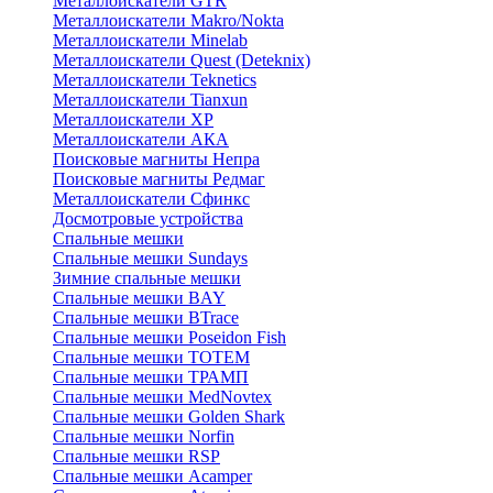
Металлоискатели GTR
Металлоискатели Makro/Nokta
Металлоискатели Minelab
Металлоискатели Quest (Deteknix)
Металлоискатели Teknetics
Металлоискатели Tianxun
Металлоискатели XP
Металлоискатели АКА
Поисковые магниты Непра
Поисковые магниты Редмаг
Металлоискатели Сфинкс
Досмотровые устройства
Спальные мешки
Спальные мешки Sundays
Зимние спальные мешки
Спальные мешки BAY
Спальные мешки BTrace
Спальные мешки Poseidon Fish
Спальные мешки ТОТЕМ
Спальные мешки ТРАМП
Cпальные мешки MedNovtex
Спальные мешки Golden Shark
Спальные мешки Norfin
Спальные мешки RSP
Спальные мешки Acamper