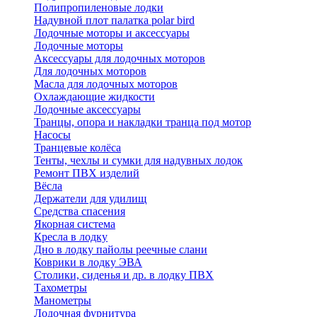
Полипропиленовые лодки
Надувной плот палатка polar bird
Лодочные моторы и аксессуары
Лодочные моторы
Аксессуары для лодочных моторов
Для лодочных моторов
Масла для лодочных моторов
Охлаждающие жидкости
Лодочные аксессуары
Транцы, опора и накладки транца под мотор
Насосы
Транцевые колёса
Тенты, чехлы и сумки для надувных лодок
Ремонт ПВХ изделий
Вёсла
Держатели для удилищ
Средства спасения
Якорная система
Кресла в лодку
Дно в лодку пайолы реечные слани
Коврики в лодку ЭВА
Столики, сиденья и др. в лодку ПВХ
Тахометры
Манометры
Лодочная фурнитура