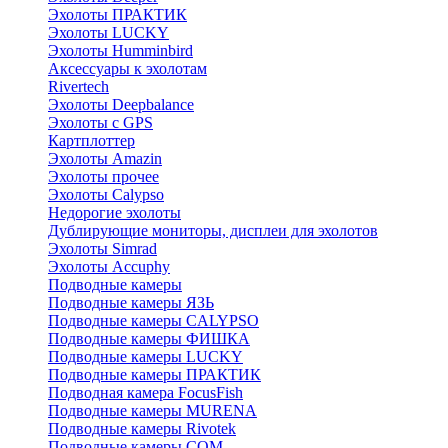
Эхолоты ПРАКТИК
Эхолоты LUCKY
Эхолоты Humminbird
Аксессуары к эхолотам
Rivertech
Эхолоты Deepbalance
Эхолоты с GPS
Картплоттер
Эхолоты Amazin
Эхолоты прочее
Эхолоты Calypso
Недорогие эхолоты
Дублирующие мониторы, дисплеи для эхолотов
Эхолоты Simrad
Эхолоты Accuphy
Подводные камеры
Подводные камеры ЯЗЬ
Подводные камеры CALYPSO
Подводные камеры ФИШКА
Подводные камеры LUCKY
Подводные камеры ПРАКТИК
Подводная камера FocusFish
Подводные камеры MURENA
Подводные камеры Rivotek
Подводные камеры СОМ