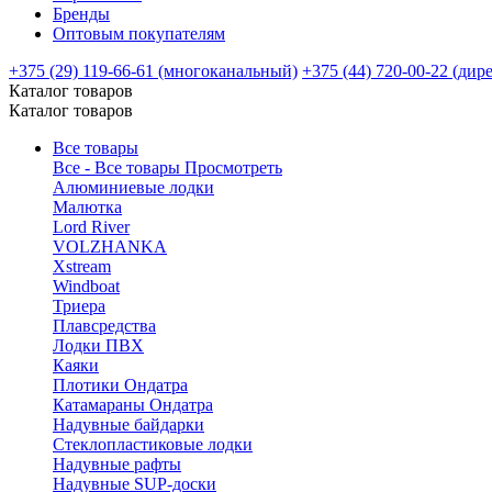
Бренды
Оптовым покупателям
+375 (29) 119-66-61 (многоканальный)
+375 (44) 720-00-22 (дир
Каталог товаров
Каталог товаров
Все товары
Все - Все товары
Просмотреть
Алюминиевые лодки
Малютка
Lord River
VOLZHANKA
Xstream
Windboat
Триера
Плавсредства
Лодки ПВХ
Каяки
Плотики Ондатра
Катамараны Ондатра
Надувные байдарки
Стеклопластиковые лодки
Надувные рафты
Надувные SUP-доски