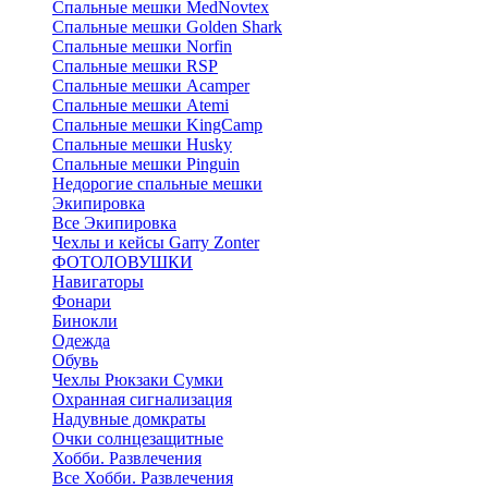
Cпальные мешки MedNovtex
Спальные мешки Golden Shark
Спальные мешки Norfin
Спальные мешки RSP
Спальные мешки Acamper
Спальные мешки Atemi
Спальные мешки KingCamp
Спальные мешки Husky
Спальные мешки Pinguin
Недорогие спальные мешки
Экипировка
Все Экипировка
Чехлы и кейсы Garry Zonter
ФОТОЛОВУШКИ
Навигаторы
Фонари
Бинокли
Одежда
Обувь
Чехлы Рюкзаки Сумки
Охранная сигнализация
Надувные домкраты
Очки солнцезащитные
Хобби. Развлечения
Все Хобби. Развлечения