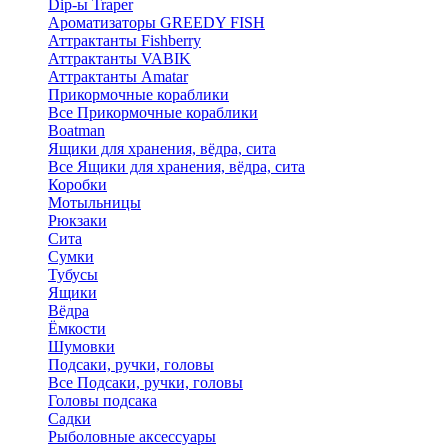
Dip-ы Traper
Ароматизаторы GREEDY FISH
Аттрактанты Fishberry
Аттрактанты VABIK
Аттрактанты Amatar
Прикормочные кораблики
Все Прикормочные кораблики
Boatman
Ящики для хранения, вёдра, сита
Все Ящики для хранения, вёдра, сита
Коробки
Мотыльницы
Рюкзаки
Сита
Сумки
Тубусы
Ящики
Вёдра
Ёмкости
Шумовки
Подсаки, ручки, головы
Все Подсаки, ручки, головы
Головы подсака
Садки
Рыболовные аксессуары