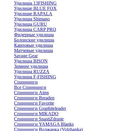
Удилища 13FISHING
Удилище BLUE FOX
Удилище RAPALA
Удилища Shimano
Удилища GURU
Удилища CARP PRO
Фидерные удилища
Болонские удилища
Карповые удилища
Матчевые удилища
Savage Gear
Удилища BISON
Зимние удилища
Удилища RUZZA
Удилища F-FISHING
Спиннинги
Все Спиннинги
Спиннинги Aims
Спиннинги Breaden
Спиннинги Favorite
Спиннинги Graphiteleader
Спиннинги MIKADO
Спиннинги SnastiZdraste
Спиннинги YAMAGA Blanks
Спиннинги Волжанка (Volzhanka)