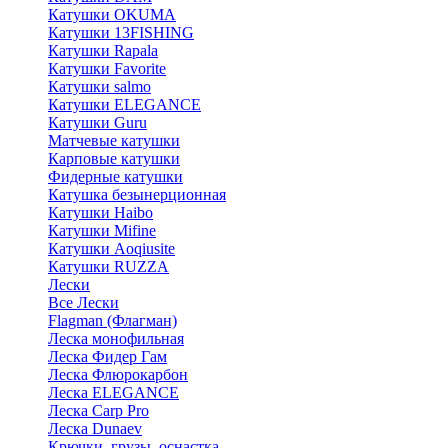
Катушки OKUMA
Катушки 13FISHING
Катушки Rapala
Катушки Favorite
Катушки salmo
Катушки ELEGANCE
Катушки Guru
Матчевые катушки
Карповые катушки
Фидерные катушки
Катушка безынерционная
Катушки Haibo
Катушки Mifine
Катушки Aoqiusite
Катушки RUZZA
Лески
Все Лески
Flagman (Флагман)
Леска монофильная
Леска Фидер Гам
Леска Флюрокарбон
Леска ELEGANCE
Леска Carp Pro
Леска Dunaev
Крючки, грузы, оснастка