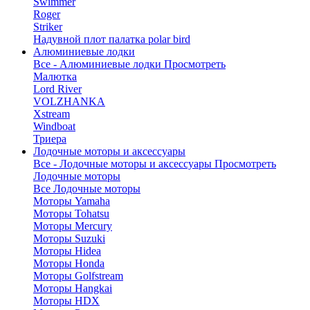
Swimmer
Roger
Striker
Надувной плот палатка polar bird
Алюминиевые лодки
Все - Алюминиевые лодки
Просмотреть
Малютка
Lord River
VOLZHANKA
Xstream
Windboat
Триера
Лодочные моторы и аксессуары
Все - Лодочные моторы и аксессуары
Просмотреть
Лодочные моторы
Все Лодочные моторы
Моторы Yamaha
Моторы Tohatsu
Моторы Mercury
Моторы Suzuki
Моторы Hidea
Моторы Honda
Моторы Golfstream
Моторы Hangkai
Моторы HDX