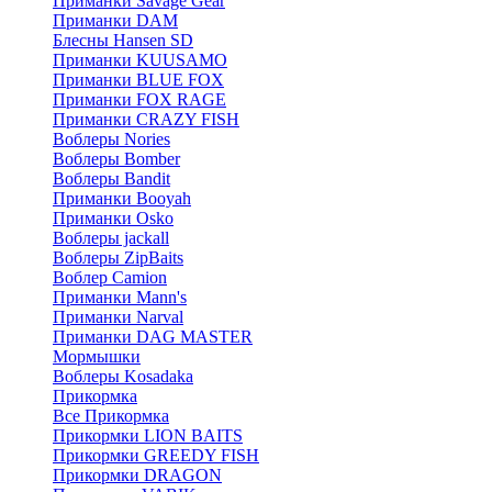
Приманки Savage Gear
Приманки DAM
Блесны Hansen SD
Приманки KUUSAMO
Приманки BLUE FOX
Приманки FOX RAGE
Приманки CRAZY FISH
Воблеры Nories
Воблеры Bomber
Воблеры Bandit
Приманки Booyah
Приманки Osko
Воблеры jackall
Воблеры ZipBaits
Воблер Camion
Приманки Mann's
Приманки Narval
Приманки DAG MASTER
Мормышки
Воблеры Kosadaka
Прикормка
Все Прикормка
Прикормки LION BAITS
Прикормки GREEDY FISH
Прикормки DRAGON