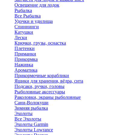
Освещение для лодок
Рыбалка
Все Рыбалка
Удочки и удилища
Спиннинги
Катушки
Лески
Крючки, грузы, оснастка
Плетенки
Приманки
Прикормка
Наживка
Ароматика
Прикормочные кораблики
Ящики для хранения, вёдра, сита
Подсаки, ручки, головы
Рыболовные аксессуары
Раколовки, экраны рыболовные
Сани-Волокуши
Зимняя рыбалка
Эхолоты
Все Эхолоты
Эхолоты Garmin
Эхолоты Lowrance