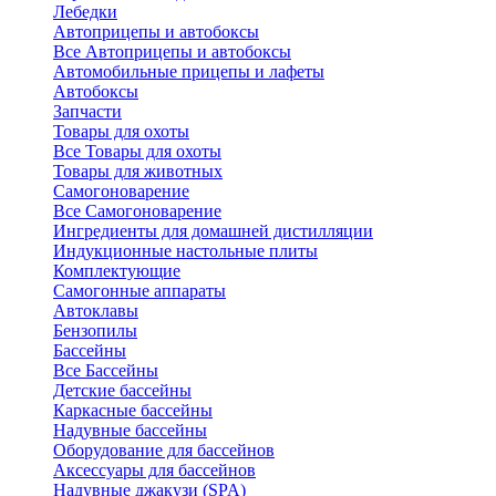
Лебедки
Автоприцепы и автобоксы
Все Автоприцепы и автобоксы
Автомобильные прицепы и лафеты
Автобоксы
Запчасти
Товары для охоты
Все Товары для охоты
Товары для животных
Самогоноварение
Все Самогоноварение
Ингредиенты для домашней дистилляции
Индукционные настольные плиты
Комплектующие
Самогонные аппараты
Автоклавы
Бензопилы
Бассейны
Все Бассейны
Детские бассейны
Каркасные бассейны
Надувные бассейны
Оборудование для бассейнов
Аксессуары для бассейнов
Надувные джакузи (SPA)