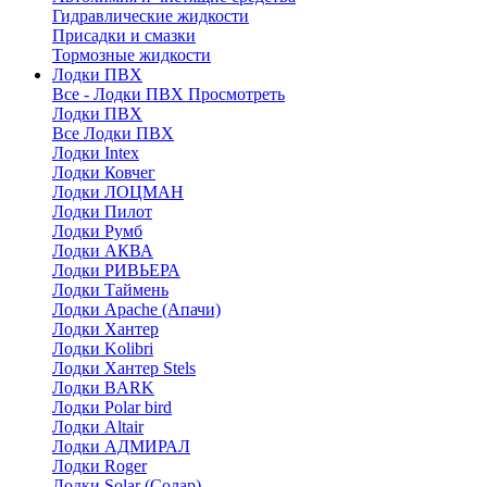
Гидравлические жидкости
Присадки и смазки
Тормозные жидкости
Лодки ПВХ
Все - Лодки ПВХ
Просмотреть
Лодки ПВХ
Все Лодки ПВХ
Лодки Intex
Лодки Ковчег
Лодки ЛОЦМАН
Лодки Пилот
Лодки Румб
Лодки АКВА
Лодки РИВЬЕРА
Лодки Таймень
Лодки Apache (Апачи)
Лодки Хантер
Лодки Kolibri
Лодки Хантер Stels
Лодки BARK
Лодки Polar bird
Лодки Altair
Лодки АДМИРАЛ
Лодки Roger
Лодки Solar (Солар)