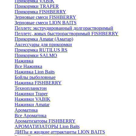
Прикормка VABIK
Прикормки TRAPER
Прикормка FISHBERRY
Зерновые смеси FISHBERRY
Зерновые смеси LION BAITS
Пеллетс экструдированный долгорастворимый
Пеллетс, жмых быстрорастворимый FISHBERRY
Прикормка Amatar (Аматар)
Аксессуары для прикормки
Прикормка RUTILUS RS
Прикормки SALMO
Наживка
Все Наживка
Наживка Lion Baits
Бойлы рыболовные
Наживка FISHBERRY
Технопланктон
Наживки Traper
Наживки VABIK
Наживки Amatar
Ароматика
Все Ароматика
Ароматизаторы FISHBERRY
АРОМАТИЗАТОРЫ Lion Baits
ДИПы и жидкие аттрактанты LION BAITS