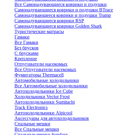
Все Самонадувающиеся коврики и подушки
Самонадувающиеся коврики и подушки BTrace
Самонадувающееся коврики и подушки Tramp
Самонадувающиеся коврики RSP
Самонадувающиеся коврики Golden Shark
Туристические матрасы
Гамаки
Все Гамаки
Без брусков
С брусками
Крепление
Отпугиватели насекомых
Все Отпугиватели насекомых
Фумигаторы Thermacell
Автомобильные холодильники
Все Автомобильные холодильники
Автохолодильники Ice Cube
Холодильники Vector Frost
Автохолодильники Sumitachi
Track Electronics
Автохолодильники Alpicool
Аксессуары для автохолодильников
Спальные мешки
Все Спальные мешки
Спальные мешки Sundays