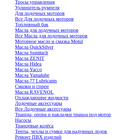
Тросы управления
Удлинитель румпеля
Для лодочных моторов
Все Для лодочных моторов
Топливный бак
Масла для лодочных моторов
Все Масла для лодочных моторов
Моторное масло и смазка Motul
Масла QuickSilver
Масла Sumitach
Масла ZENIT
Масла Hidea
Масла Yacco
Масла Yamalube
Масла 77 Lubricants
Смазки и спреи
Масла RAVENOL
Охлаждающие жидкости
Лодочные аксессуары
Все Лодочные аксессуары
Транцы, опора и накладки транца под мотор
Насосы
Транцевые колёса
Тенты, чехлы и сумки для надувных лодок
Ремонт ПВХ изделий