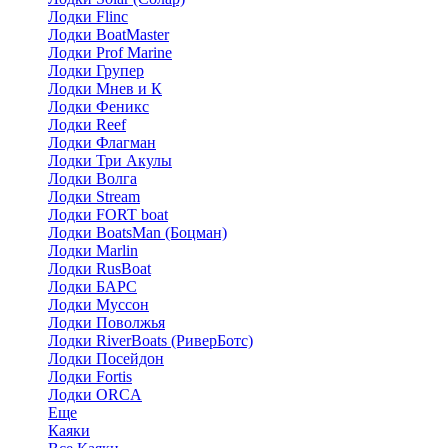
Лодки Flinc
Лодки BoatMaster
Лодки Prof Marine
Лодки Групер
Лодки Мнев и К
Лодки Феникс
Лодки Reef
Лодки Флагман
Лодки Три Акулы
Лодки Волга
Лодки Stream
Лодки FORT boat
Лодки BoatsMan (Боцман)
Лодки Marlin
Лодки RusBoat
Лодки БАРС
Лодки Муссон
Лодки Поволжья
Лодки RiverBoats (РиверБотс)
Лодки Посейдон
Лодки Fortis
Лодки ORCA
Еще
Каяки