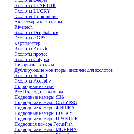
Эхолоты Deeper
Эхолоты ПРАКТИК
Эхолоты LUCKY
Эхолоты Humminbird
Аксессуары к эхолотам
Rivertech
Эхолоты Deepbalance
Эхолоты с GPS
Картплоттер
Эхолоты Amazin
Эхолоты прочее
Эхолоты Calypso
Недорогие эхолоты
Дублирующие мониторы, дисплеи для эхолотов
Эхолоты Simrad
Эхолоты Accuphy
Подводные камеры
Все Подводные камеры
Подводные камеры ЯЗЬ
Подводные камеры CALYPSO
Подводные камеры ФИШКА
Подводные камеры LUCKY
Подводные камеры ПРАКТИК
Подводная камера FocusFish
Подводные камеры MURENA