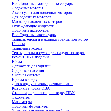
Все Лодочные моторы и аксессуары
Лодочные моторы
Аксессуары для лодочных моторов
Для лодочных моторов
Масла для лодочных моторов
Охлаждающие жидкости
Лодочные аксессуары
Все Лодочные аксессуары
Транцы, опора и накладки транца под мотор
Насосы
Транцевые колёса
Тенты, чехлы и сумки для надувных лодок
Ремонт ПВХ изделий
Вёсла
Держатели для удилищ
Средства спасения
Якорная система
Кресла в лодку
Дно в лодку пайолы реечные слани
Коврики в лодку ЭВА
Столики, сиденья и др. в лодку ПВХ
Тахометры
Манометры
Лодочная фурнитура
Запчасти для лодок и каяков Intex