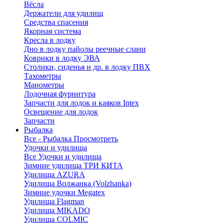
Вёсла
Держатели для удилищ
Средства спасения
Якорная система
Кресла в лодку
Дно в лодку пайолы реечные слани
Коврики в лодку ЭВА
Столики, сиденья и др. в лодку ПВХ
Тахометры
Манометры
Лодочная фурнитура
Запчасти для лодок и каяков Intex
Освещение для лодок
Запчасти
Рыбалка
Все - Рыбалка
Просмотреть
Удочки и удилища
Все Удочки и удилища
Зимние удилища ТРИ КИТА
Удилища AZURA
Удилища Волжанка (Volzhanka)
Зимние удочки Megatex
Удилища Flagman
Удилища MIKADO
Удилища COLMIC