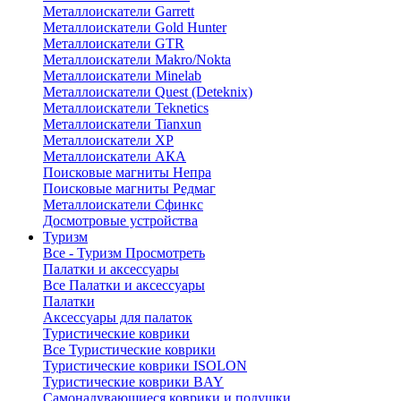
Металлоискатели Garrett
Металлоискатели Gold Hunter
Металлоискатели GTR
Металлоискатели Makro/Nokta
Металлоискатели Minelab
Металлоискатели Quest (Deteknix)
Металлоискатели Teknetics
Металлоискатели Tianxun
Металлоискатели XP
Металлоискатели АКА
Поисковые магниты Непра
Поисковые магниты Редмаг
Металлоискатели Сфинкс
Досмотровые устройства
Туризм
Все - Туризм
Просмотреть
Палатки и аксессуары
Все Палатки и аксессуары
Палатки
Аксессуары для палаток
Туристические коврики
Все Туристические коврики
Туристические коврики ISOLON
Туристические коврики BAY
Самонадувающиеся коврики и подушки