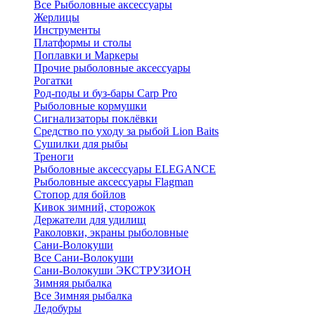
Все Рыболовные аксессуары
Жерлицы
Инструменты
Платформы и столы
Поплавки и Маркеры
Прочие рыболовные аксессуары
Рогатки
Род-поды и буз-бары Carp Pro
Рыболовные кормушки
Сигнализаторы поклёвки
Средство по уходу за рыбой Lion Baits
Сушилки для рыбы
Треноги
Рыболовные аксессуары ELEGANCE
Рыболовные аксессуары Flagman
Стопор для бойлов
Кивок зимний, сторожок
Держатели для удилищ
Раколовки, экраны рыболовные
Сани-Волокуши
Все Сани-Волокуши
Сани-Волокуши ЭКСТРУЗИОН
Зимняя рыбалка
Все Зимняя рыбалка
Ледобуры