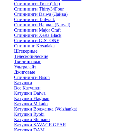
Спиннинги Тикт (Tict)
Спиннинги Thirty34Four
Спиннинги Daiwa (Дайва)
Спиннинги Tailwalk
Спиннинги Нарвал (Narval)
Спиннинги Major Craft
Спиннинги Xesta Black
Спиннинги G-STONE
Спиннинг Kosadaka
Штекерные
Телескопические
Твичинговые
Ультралайт
Джиговые
Спиннинги Bison
Катушки
Все Катушки
Катушки Daiwa
Катушки Flagman
Катушки Mikado
Катушки Волжанка (Volzhanka)
Катушки Ryobi
Катушки Shimano
Катушки SAVAGE GEAR
Катушки DAM