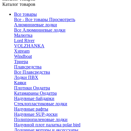
Каталог товаров
Все товары
Все - Все товары
Просмотреть
Алюминиевые лодки
Все Алюминиевые лодки
Малютка
Lord River
VOLZHANKA
Xstream
Windboat
Триера
Плавсредства
Все Плавсредства
Лодки ПВХ
Каяки
Плотики Ондатра
Катамараны Ондатра
Надувные байдарки
Стеклопластиковые лодки
Надувные рафты
Надувные SUP-доски
Полипропиленовые лодки
Надувной плот палатка polar bird
Лодочные моторы и аксессуары