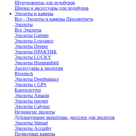
Шуруповерты для ледобуров
Шнеки и аксессуары для ледобуров
Эхолоты и камеры
Все - Эхолоты и камеры
Просмотреть
Эхолоты
Все Эхолоты
Эхолоты Garmin
Эхолоты Lowrance
Эхолоты Deeper
Эхолоты ПРАКТИК
Эхолоты LUCKY
Эхолоты Humminbird
Аксессуары к эхолотам
Rivertech
Эхолоты Deepbalance
Эхолоты с GPS
Картплоттер
Эхолоты Amazin
Эхолоты прочее
Эхолоты Calypso
Недорогие эхолоты
Дублирующие мониторы, дисплеи для эхолотов
Эхолоты Simrad
Эхолоты Accuphy
Подводные камеры