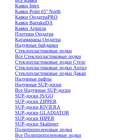
Все Каяки
Каяки Intex
Каяки Point 65° North
Каяки ОндатраPRO
Каяки BarrakuDA
Каяки Априла
Плотики Ондатра
Катамараны Ондатра
Надувные байдарки
Стеклопластиковые лодки
Все Стеклопластиковые лодки
Стеклопластиковые лодки Стелс
Стеклопластиковые лодки Антал
Стеклопластиковые лодки Дакар
Надувные рафты
Надувные SUP-доски
Все Надувные SUP-доски
SUP-доски JS/GQ
SUP-доски ZIPPER
SUP-доски RIVIERA
SUP-доски GLADIATOR
SUP-доски HIPER
SUP-доски Skatinger
Полипропиленовые лодки
Все Полипропиленовые лодки