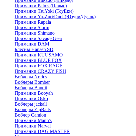
Приманки Mikado (Микадо)
Приманки Palms (Палмс)
Приманки TsuYoki (ТсуЁки)
Приманки Yo-Zuri/Duel (Юзури/Дуэль)
Приманки Rapala
Приманки Storm
Приманки Shimano
Приманки Savage Gear
Приманки DAM
Блесны Hansen SD
Приманки KUUSAMO
Приманки BLUE FOX
Приманки FOX RAGE
Приманки CRAZY FISH
Воблеры Nories
Воблеры Bomber
Воблеры Bandit
Приманки Booyah
Приманки Osko
Воблеры jackall
Воблеры ZipBaits
Воблер Camion
Приманки Mann's
Приманки Narval
Приманки DAG MASTER