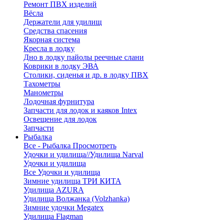
Ремонт ПВХ изделий
Вёсла
Держатели для удилищ
Средства спасения
Якорная система
Кресла в лодку
Дно в лодку пайолы реечные слани
Коврики в лодку ЭВА
Столики, сиденья и др. в лодку ПВХ
Тахометры
Манометры
Лодочная фурнитура
Запчасти для лодок и каяков Intex
Освещение для лодок
Запчасти
Рыбалка
Все - Рыбалка
Просмотреть
Удочки и удилища//Удилища Narval
Удочки и удилища
Все Удочки и удилища
Зимние удилища ТРИ КИТА
Удилища AZURA
Удилища Волжанка (Volzhanka)
Зимние удочки Megatex
Удилища Flagman