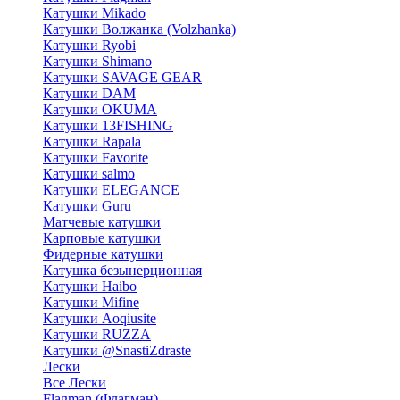
Катушки Mikado
Катушки Волжанка (Volzhanka)
Катушки Ryobi
Катушки Shimano
Катушки SAVAGE GEAR
Катушки DAM
Катушки OKUMA
Катушки 13FISHING
Катушки Rapala
Катушки Favorite
Катушки salmo
Катушки ELEGANCE
Катушки Guru
Матчевые катушки
Карповые катушки
Фидерные катушки
Катушка безынерционная
Катушки Haibo
Катушки Mifine
Катушки Aoqiusite
Катушки RUZZA
Катушки @SnastiZdraste
Лески
Все Лески
Flagman (Флагман)