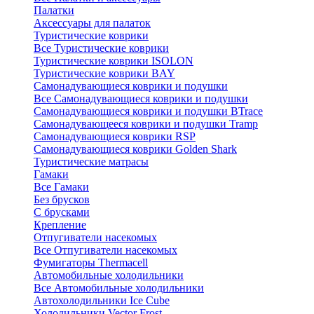
Палатки
Аксессуары для палаток
Туристические коврики
Все Туристические коврики
Туристические коврики ISOLON
Туристические коврики BAY
Самонадувающиеся коврики и подушки
Все Самонадувающиеся коврики и подушки
Самонадувающиеся коврики и подушки BTrace
Самонадувающееся коврики и подушки Tramp
Самонадувающиеся коврики RSP
Самонадувающиеся коврики Golden Shark
Туристические матрасы
Гамаки
Все Гамаки
Без брусков
С брусками
Крепление
Отпугиватели насекомых
Все Отпугиватели насекомых
Фумигаторы Thermacell
Автомобильные холодильники
Все Автомобильные холодильники
Автохолодильники Ice Cube
Холодильники Vector Frost