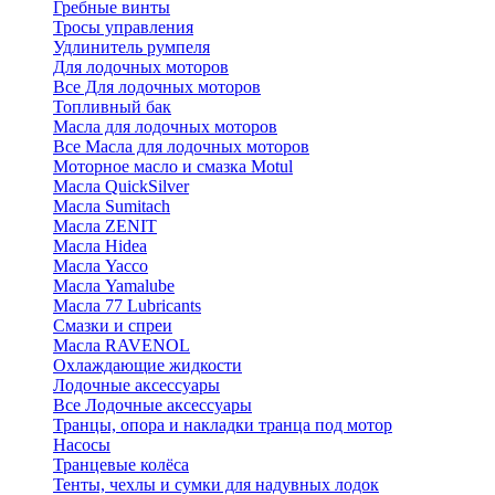
Гребные винты
Тросы управления
Удлинитель румпеля
Для лодочных моторов
Все Для лодочных моторов
Топливный бак
Масла для лодочных моторов
Все Масла для лодочных моторов
Моторное масло и смазка Motul
Масла QuickSilver
Масла Sumitach
Масла ZENIT
Масла Hidea
Масла Yacco
Масла Yamalube
Масла 77 Lubricants
Смазки и спреи
Масла RAVENOL
Охлаждающие жидкости
Лодочные аксессуары
Все Лодочные аксессуары
Транцы, опора и накладки транца под мотор
Насосы
Транцевые колёса
Тенты, чехлы и сумки для надувных лодок