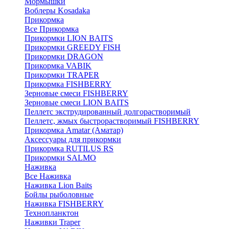
Мормышки
Воблеры Kosadaka
Прикормка
Все Прикормка
Прикормки LION BAITS
Прикормки GREEDY FISH
Прикормки DRAGON
Прикормка VABIK
Прикормки TRAPER
Прикормка FISHBERRY
Зерновые смеси FISHBERRY
Зерновые смеси LION BAITS
Пеллетс экструдированный долгорастворимый
Пеллетс, жмых быстрорастворимый FISHBERRY
Прикормка Amatar (Аматар)
Аксессуары для прикормки
Прикормка RUTILUS RS
Прикормки SALMO
Наживка
Все Наживка
Наживка Lion Baits
Бойлы рыболовные
Наживка FISHBERRY
Технопланктон
Наживки Traper