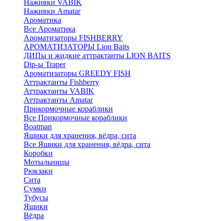
Наживки VABIK
Наживки Amatar
Ароматика
Все Ароматика
Ароматизаторы FISHBERRY
АРОМАТИЗАТОРЫ Lion Baits
ДИПы и жидкие аттрактанты LION BAITS
Dip-ы Traper
Ароматизаторы GREEDY FISH
Аттрактанты Fishberry
Аттрактанты VABIK
Аттрактанты Amatar
Прикормочные кораблики
Все Прикормочные кораблики
Boatman
Ящики для хранения, вёдра, сита
Все Ящики для хранения, вёдра, сита
Коробки
Мотыльницы
Рюкзаки
Сита
Сумки
Тубусы
Ящики
Вёдра