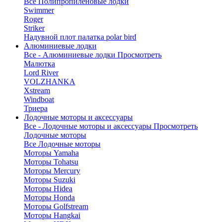
Все Полипропиленовые лодки
Swimmer
Roger
Striker
Надувной плот палатка polar bird
Алюминиевые лодки
Все - Алюминиевые лодки
Просмотреть
Малютка
Lord River
VOLZHANKA
Xstream
Windboat
Триера
Лодочные моторы и аксессуары
Все - Лодочные моторы и аксессуары
Просмотреть
Лодочные моторы
Все Лодочные моторы
Моторы Yamaha
Моторы Tohatsu
Моторы Mercury
Моторы Suzuki
Моторы Hidea
Моторы Honda
Моторы Golfstream
Моторы Hangkai