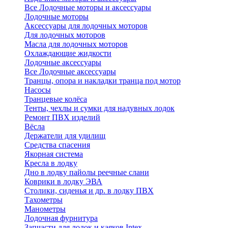
Все Лодочные моторы и аксессуары
Лодочные моторы
Аксессуары для лодочных моторов
Для лодочных моторов
Масла для лодочных моторов
Охлаждающие жидкости
Лодочные аксессуары
Все Лодочные аксессуары
Транцы, опора и накладки транца под мотор
Насосы
Транцевые колёса
Тенты, чехлы и сумки для надувных лодок
Ремонт ПВХ изделий
Вёсла
Держатели для удилищ
Средства спасения
Якорная система
Кресла в лодку
Дно в лодку пайолы реечные слани
Коврики в лодку ЭВА
Столики, сиденья и др. в лодку ПВХ
Тахометры
Манометры
Лодочная фурнитура
Запчасти для лодок и каяков Intex