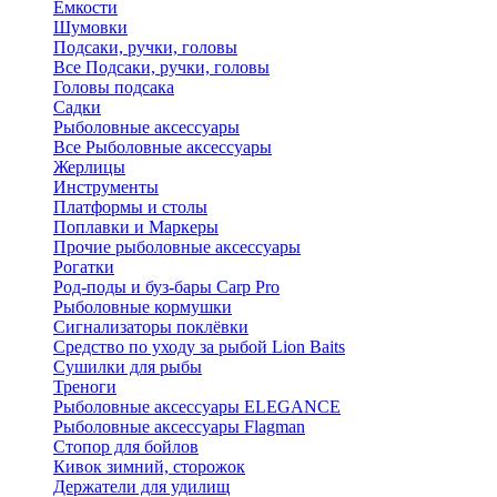
Ёмкости
Шумовки
Подсаки, ручки, головы
Все Подсаки, ручки, головы
Головы подсака
Садки
Рыболовные аксессуары
Все Рыболовные аксессуары
Жерлицы
Инструменты
Платформы и столы
Поплавки и Маркеры
Прочие рыболовные аксессуары
Рогатки
Род-поды и буз-бары Carp Pro
Рыболовные кормушки
Сигнализаторы поклёвки
Средство по уходу за рыбой Lion Baits
Сушилки для рыбы
Треноги
Рыболовные аксессуары ELEGANCE
Рыболовные аксессуары Flagman
Стопор для бойлов
Кивок зимний, сторожок
Держатели для удилищ