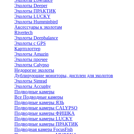
Эхолоты Lowrance
Эхолоты Deeper
Эхолоты ПРАКТИК
Эхолоты LUCKY
Эхолоты Humminbird
Аксессуары к эхолотам
Rivertech
Эхолоты Deepbalance
Эхолоты с GPS
Картплоттер
Эхолоты Amazin
Эхолоты прочее
Эхолоты Calypso
Недорогие эхолоты
Дублирующие мониторы, дисплеи для эхолотов
Эхолоты Simrad
Эхолоты Accuphy
Подводные камеры
Все Подводные камеры
Подводные камеры ЯЗЬ
Подводные камеры CALYPSO
Подводные камеры ФИШКА
Подводные камеры LUCKY
Подводные камеры ПРАКТИК
Подводная камера FocusFish