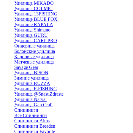
Удилища MIKADO
Удилища COLMIC
Удилища 13FISHING
Удилище BLUE FOX
Удилище RAPALA
Удилища Shimano
Удилища GURU
Удилища CARP PRO
Фидерные удилища
Болонские удилища
Карповые удилища
Матчевые удилища
Savage Gear
Удилища BISON
Зимние удилища
Удилища RUZZA
Удилища F-FISHING
Удилища @SnastiZdraste
Удилища Narval
Удилища Gan Craft
Спиннинги
Все Спиннинги
Спиннинги Aims
Спиннинги Breaden
Спиннинги Favorite