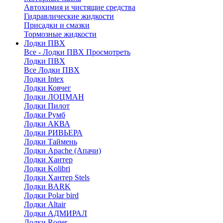
Автохимия и чистящие средства
Гидравлические жидкости
Присадки и смазки
Тормозные жидкости
Лодки ПВХ
Все - Лодки ПВХ
Просмотреть
Лодки ПВХ
Все Лодки ПВХ
Лодки Intex
Лодки Ковчег
Лодки ЛОЦМАН
Лодки Пилот
Лодки Румб
Лодки АКВА
Лодки РИВЬЕРА
Лодки Таймень
Лодки Apache (Апачи)
Лодки Хантер
Лодки Kolibri
Лодки Хантер Stels
Лодки BARK
Лодки Polar bird
Лодки Altair
Лодки АДМИРАЛ
Лодки Roger