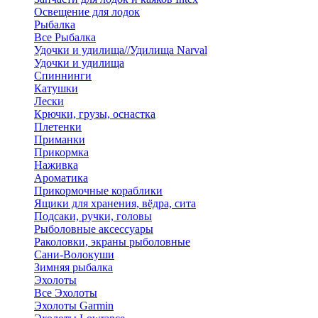
Освещение для лодок
Рыбалка
Все Рыбалка
Удочки и удилища//Удилища Narval
Удочки и удилища
Спиннинги
Катушки
Лески
Крючки, грузы, оснастка
Плетенки
Приманки
Прикормка
Наживка
Ароматика
Прикормочные кораблики
Ящики для хранения, вёдра, сита
Подсаки, ручки, головы
Рыболовные аксессуары
Раколовки, экраны рыболовные
Сани-Волокуши
Зимняя рыбалка
Эхолоты
Все Эхолоты
Эхолоты Garmin