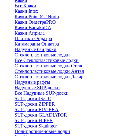
Каяки
Все Каяки
Каяки Intex
Каяки Point 65° North
Каяки ОндатраPRO
Каяки BarrakuDA
Каяки Априла
Плотики Ондатра
Катамараны Ондатра
Надувные байдарки
Стеклопластиковые лодки
Все Стеклопластиковые лодки
Стеклопластиковые лодки Стелс
Стеклопластиковые лодки Антал
Стеклопластиковые лодки Дакар
Надувные рафты
Надувные SUP-доски
Все Надувные SUP-доски
SUP-доски JS/GQ
SUP-доски ZIPPER
SUP-доски RIVIERA
SUP-доски GLADIATOR
SUP-доски HIPER
SUP-доски Skatinger
Полипропиленовые лодки