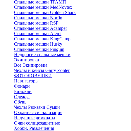
Спальные мешки ТРАМП
Cпальные мешки MedNovtex
Спальные мешки Golden Shark
Спальные мешки Norfin
Спальные мешки RSP
Спальные мешки Acamper
Спальные мешки Atemi
Спальные мешки KingCamp
Спальные мешки Husky
Спальные мешки Pinguin
Недорогие спальные мешки
Экипировка
Все Экипировка
Чехлы и кейсы Garry Zonter
ФОТОЛОВУШКИ
Навигаторы
Фонари
Бинокли
Одежда
Обувь
Чехлы Рюкзаки Сумки
Охранная сигнализация
Надувные домкраты
Очки солнцезащитные
Хобби. Развлечения