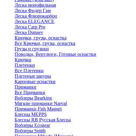
Леска монофильная
Леска Фидер Гам
Леска Флюрокарбон
Леска ELEGANCE
Леска Carp Pro
Леска Dunaev
Крючки, грузы, оснастка
Все Крючки, грузы, оснастка
Грузы и грузики
Поводки, Вертлюги, Готовые оснастки
Крючки
Плетенки
Все Плетенки
Плетеные шнуры
Карповые оснастки
Приманки
Все Приманки
Воблеры Bearking
Мягкие приманки Narval
Приманки Fish Magnet
Блесны MEPPS
Блесны RB Русская Блесна
Воблеры Ecogear
Воблеры Smith