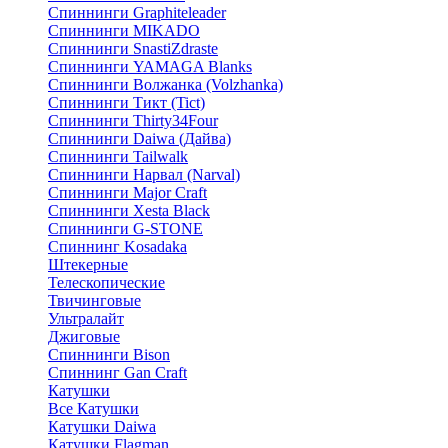
Спиннинги Graphiteleader
Спиннинги MIKADO
Спиннинги SnastiZdraste
Спиннинги YAMAGA Blanks
Спиннинги Волжанка (Volzhanka)
Спиннинги Тикт (Tict)
Спиннинги Thirty34Four
Спиннинги Daiwa (Дайва)
Спиннинги Tailwalk
Спиннинги Нарвал (Narval)
Спиннинги Major Craft
Спиннинги Xesta Black
Спиннинги G-STONE
Спиннинг Kosadaka
Штекерные
Телескопические
Твичинговые
Ультралайт
Джиговые
Спиннинги Bison
Спиннинг Gan Craft
Катушки
Все Катушки
Катушки Daiwa
Катушки Flagman