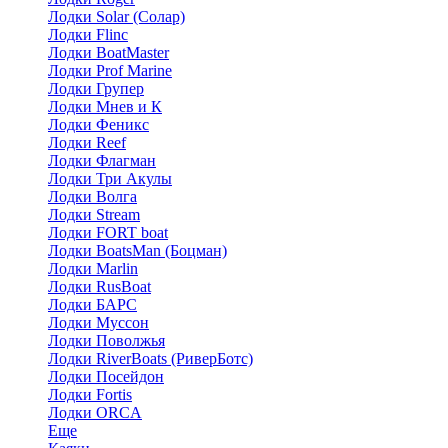
Лодки Solar (Солар)
Лодки Flinc
Лодки BoatMaster
Лодки Prof Marine
Лодки Групер
Лодки Мнев и К
Лодки Феникс
Лодки Reef
Лодки Флагман
Лодки Три Акулы
Лодки Волга
Лодки Stream
Лодки FORT boat
Лодки BoatsMan (Боцман)
Лодки Marlin
Лодки RusBoat
Лодки БАРС
Лодки Муссон
Лодки Поволжья
Лодки RiverBoats (РиверБотс)
Лодки Посейдон
Лодки Fortis
Лодки ORCA
Еще