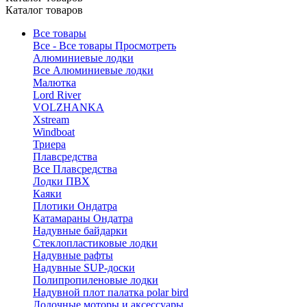
Каталог товаров
Все товары
Все - Все товары
Просмотреть
Алюминиевые лодки
Все Алюминиевые лодки
Малютка
Lord River
VOLZHANKA
Xstream
Windboat
Триера
Плавсредства
Все Плавсредства
Лодки ПВХ
Каяки
Плотики Ондатра
Катамараны Ондатра
Надувные байдарки
Стеклопластиковые лодки
Надувные рафты
Надувные SUP-доски
Полипропиленовые лодки
Надувной плот палатка polar bird
Лодочные моторы и аксессуары