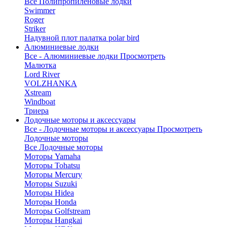
Все Полипропиленовые лодки
Swimmer
Roger
Striker
Надувной плот палатка polar bird
Алюминиевые лодки
Все - Алюминиевые лодки
Просмотреть
Малютка
Lord River
VOLZHANKA
Xstream
Windboat
Триера
Лодочные моторы и аксессуары
Все - Лодочные моторы и аксессуары
Просмотреть
Лодочные моторы
Все Лодочные моторы
Моторы Yamaha
Моторы Tohatsu
Моторы Mercury
Моторы Suzuki
Моторы Hidea
Моторы Honda
Моторы Golfstream
Моторы Hangkai