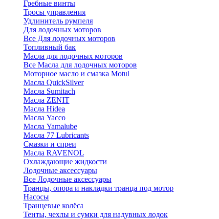
Гребные винты
Тросы управления
Удлинитель румпеля
Для лодочных моторов
Все Для лодочных моторов
Топливный бак
Масла для лодочных моторов
Все Масла для лодочных моторов
Моторное масло и смазка Motul
Масла QuickSilver
Масла Sumitach
Масла ZENIT
Масла Hidea
Масла Yacco
Масла Yamalube
Масла 77 Lubricants
Смазки и спреи
Масла RAVENOL
Охлаждающие жидкости
Лодочные аксессуары
Все Лодочные аксессуары
Транцы, опора и накладки транца под мотор
Насосы
Транцевые колёса
Тенты, чехлы и сумки для надувных лодок