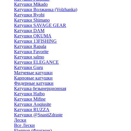
Катушки Mikado
Катушки Волжанка (Volzhanka)
Катушки Ryobi
Катушки Shimano
Катушки SAVAGE GEAR
Катушки DAM
Катушки OKUMA
Катушки 13FISHING
Катушки Rapala
Катушки Favorite
Катушки salmo
Катушки ELEGANCE
Катушки Guru
Матчевые катушки
Карповые катушки
Фидерные катушки
Катушка безынерционная
Катушки Haibo
Катушки Mifine
Катушки Aoqiusite
Катушки RUZZA
Катушки @SnastiZdraste
Лески
Все Лески
Flagman (Флагман)