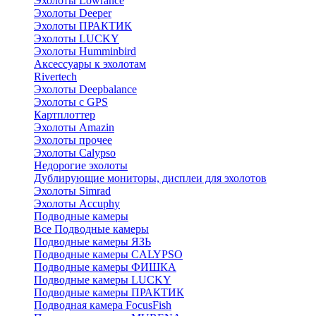
Эхолоты Lowrance
Эхолоты Deeper
Эхолоты ПРАКТИК
Эхолоты LUCKY
Эхолоты Humminbird
Аксессуары к эхолотам
Rivertech
Эхолоты Deepbalance
Эхолоты с GPS
Картплоттер
Эхолоты Amazin
Эхолоты прочее
Эхолоты Calypso
Недорогие эхолоты
Дублирующие мониторы, дисплеи для эхолотов
Эхолоты Simrad
Эхолоты Accuphy
Подводные камеры
Все Подводные камеры
Подводные камеры ЯЗЬ
Подводные камеры CALYPSO
Подводные камеры ФИШКА
Подводные камеры LUCKY
Подводные камеры ПРАКТИК
Подводная камера FocusFish