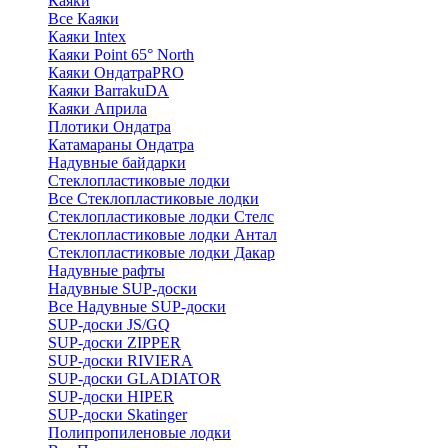
Каяки
Все Каяки
Каяки Intex
Каяки Point 65° North
Каяки ОндатраPRO
Каяки BarrakuDA
Каяки Априла
Плотики Ондатра
Катамараны Ондатра
Надувные байдарки
Стеклопластиковые лодки
Все Стеклопластиковые лодки
Стеклопластиковые лодки Стелс
Стеклопластиковые лодки Антал
Стеклопластиковые лодки Дакар
Надувные рафты
Надувные SUP-доски
Все Надувные SUP-доски
SUP-доски JS/GQ
SUP-доски ZIPPER
SUP-доски RIVIERA
SUP-доски GLADIATOR
SUP-доски HIPER
SUP-доски Skatinger
Полипропиленовые лодки