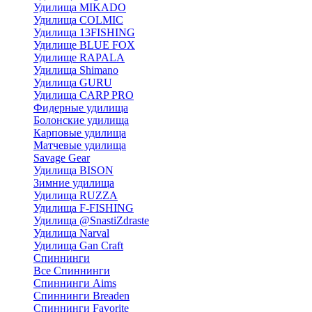
Удилища MIKADO
Удилища COLMIC
Удилища 13FISHING
Удилище BLUE FOX
Удилище RAPALA
Удилища Shimano
Удилища GURU
Удилища CARP PRO
Фидерные удилища
Болонские удилища
Карповые удилища
Матчевые удилища
Savage Gear
Удилища BISON
Зимние удилища
Удилища RUZZA
Удилища F-FISHING
Удилища @SnastiZdraste
Удилища Narval
Удилища Gan Craft
Спиннинги
Все Спиннинги
Спиннинги Aims
Спиннинги Breaden
Спиннинги Favorite