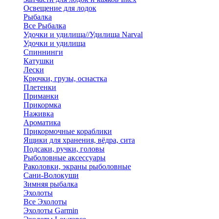
Освещение для лодок
Рыбалка
Все Рыбалка
Удочки и удилища//Удилища Narval
Удочки и удилища
Спиннинги
Катушки
Лески
Крючки, грузы, оснастка
Плетенки
Приманки
Прикормка
Наживка
Ароматика
Прикормочные кораблики
Ящики для хранения, вёдра, сита
Подсаки, ручки, головы
Рыболовные аксессуары
Раколовки, экраны рыболовные
Сани-Волокуши
Зимняя рыбалка
Эхолоты
Все Эхолоты
Эхолоты Garmin