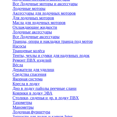
Все Лодочные моторы и аксессуары
Лодочные моторы
Аксессуары для лодочных моторов
Для лодочных моторов
Масла для лодочных моторов
Охлаждающие жидкости
Лодочные аксессуары
Все Лодочные аксессуары
Транцы, опора и накладки транца под мотор
Насосы
Транцевые колёса
Тенты, чехлы и сумки для надувных лодок
Ремонт ПВХ изделий
Вёсла
Держатели для удилищ
Средства спасения
Якорная система
Кресла в лодку
Дно в лодку пайолы реечные слани
Коврики в лодку ЭВА
Столики, сиденья и др. в лодку ПВХ
Тахометры
Манометры
Лодочная фурнитура
Запчасти для лодок и каяков Intex