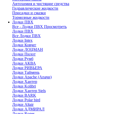
Автохимия и чистящие средства
Гидравлические жидкости
Присадки и смазки
Тормозные жидкости
Лодки ПВХ
Все - Лодки ПВХ
Просмотреть
Лодки ПВХ
Все Лодки ПВХ
Лодки Intex
Лодки Ковчег
Лодки ЛОЦМАН
Лодки Пилот
Лодки Румб
Лодки АКВА
Лодки РИВЬЕРА
Лодки Таймень
Лодки Apache (Апачи)
Лодки Хантер
Лодки Kolibri
Лодки Хантер Stels
Лодки BARK
Лодки Polar bird
Лодки Altair
Лодки АДМИРАЛ
Лодки Roger