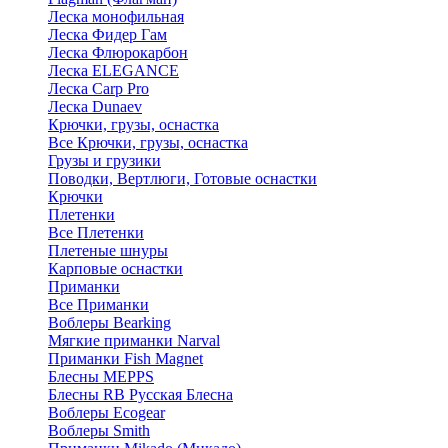
Леска монофильная
Леска Фидер Гам
Леска Флюрокарбон
Леска ELEGANCE
Леска Carp Pro
Леска Dunaev
Крючки, грузы, оснастка
Все Крючки, грузы, оснастка
Грузы и грузики
Поводки, Вертлюги, Готовые оснастки
Крючки
Плетенки
Все Плетенки
Плетеные шнуры
Карповые оснастки
Приманки
Все Приманки
Воблеры Bearking
Мягкие приманки Narval
Приманки Fish Magnet
Блесны MEPPS
Блесны RB Русская Блесна
Воблеры Ecogear
Воблеры Smith