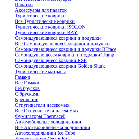
Палатки
Аксессуары для палаток
Туристические коврики
Все Туристические коврики
Туристические коврики ISOLON
Туристические коврики BAY
Самонадувающиеся коврики и подушки
Все Самонадувающиеся коврики и подушки
Самонадувающиеся коврики и подушки BTrace
Самонадувающееся коврики и подушки Tramp
Самонадувающиеся коврики RSP
Самонадувающиеся коврики Golden Shark
Туристические матрасы
Гамаки
Все Гамаки
Без брусков
С брусками
Крепление
Отпугиватели насекомых
Все Отпугиватели насекомых
Фумигаторы Thermacell
Автомобильные холодильники
Все Автомобильные холодильники
Автохолодильники Ice Cube
Холодильники Vector Frost