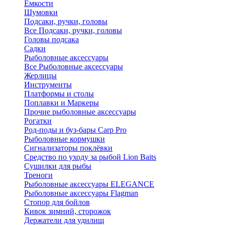
Ёмкости
Шумовки
Подсаки, ручки, головы
Все Подсаки, ручки, головы
Головы подсака
Садки
Рыболовные аксессуары
Все Рыболовные аксессуары
Жерлицы
Инструменты
Платформы и столы
Поплавки и Маркеры
Прочие рыболовные аксессуары
Рогатки
Род-поды и буз-бары Carp Pro
Рыболовные кормушки
Сигнализаторы поклёвки
Средство по уходу за рыбой Lion Baits
Сушилки для рыбы
Треноги
Рыболовные аксессуары ELEGANCE
Рыболовные аксессуары Flagman
Стопор для бойлов
Кивок зимний, сторожок
Держатели для удилищ