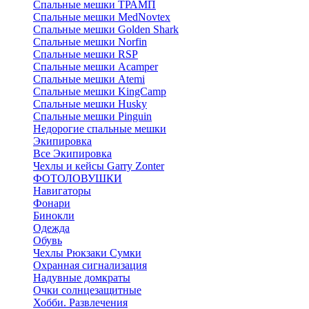
Спальные мешки ТРАМП
Cпальные мешки MedNovtex
Спальные мешки Golden Shark
Спальные мешки Norfin
Спальные мешки RSP
Спальные мешки Acamper
Спальные мешки Atemi
Спальные мешки KingCamp
Спальные мешки Husky
Спальные мешки Pinguin
Недорогие спальные мешки
Экипировка
Все Экипировка
Чехлы и кейсы Garry Zonter
ФОТОЛОВУШКИ
Навигаторы
Фонари
Бинокли
Одежда
Обувь
Чехлы Рюкзаки Сумки
Охранная сигнализация
Надувные домкраты
Очки солнцезащитные
Хобби. Развлечения