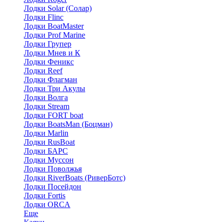
Лодки Solar (Солар)
Лодки Flinc
Лодки BoatMaster
Лодки Prof Marine
Лодки Групер
Лодки Мнев и К
Лодки Феникс
Лодки Reef
Лодки Флагман
Лодки Три Акулы
Лодки Волга
Лодки Stream
Лодки FORT boat
Лодки BoatsMan (Боцман)
Лодки Marlin
Лодки RusBoat
Лодки БАРС
Лодки Муссон
Лодки Поволжья
Лодки RiverBoats (РиверБотс)
Лодки Посейдон
Лодки Fortis
Лодки ORCA
Еще