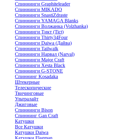
Спиннинги Graphiteleader
Спиннинги MIKADO
Спиннинги SnastiZdraste
Спиннинги YAMAGA Blanks
Спиннинги Волжанка (Volzhanka)
Спиннинги Тикт (Tict)
Спиннинги Thirty34Four
Спиннинги Daiwa (Дайва)
Спиннинги Tailwalk
Спиннинги Нарвал (Narval)
Спиннинги Major Craft
Спиннинги Xesta Black
Спиннинги G-STONE
Спиннинг Kosadaka
Штекерные
Телескопические
Твичинговые
Ультралайт
Джиговые
Спиннинги Bison
Спиннинг Gan Craft
Катушки
Все Катушки
Катушки Daiwa
Катушки Flagman