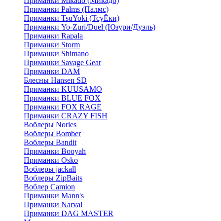
Приманки Mikado (Микадо)
Приманки Palms (Палмс)
Приманки TsuYoki (ТсуЁки)
Приманки Yo-Zuri/Duel (Юзури/Дуэль)
Приманки Rapala
Приманки Storm
Приманки Shimano
Приманки Savage Gear
Приманки DAM
Блесны Hansen SD
Приманки KUUSAMO
Приманки BLUE FOX
Приманки FOX RAGE
Приманки CRAZY FISH
Воблеры Nories
Воблеры Bomber
Воблеры Bandit
Приманки Booyah
Приманки Osko
Воблеры jackall
Воблеры ZipBaits
Воблер Camion
Приманки Mann's
Приманки Narval
Приманки DAG MASTER