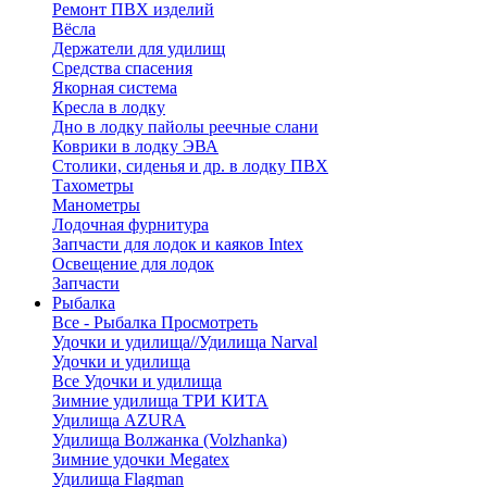
Ремонт ПВХ изделий
Вёсла
Держатели для удилищ
Средства спасения
Якорная система
Кресла в лодку
Дно в лодку пайолы реечные слани
Коврики в лодку ЭВА
Столики, сиденья и др. в лодку ПВХ
Тахометры
Манометры
Лодочная фурнитура
Запчасти для лодок и каяков Intex
Освещение для лодок
Запчасти
Рыбалка
Все - Рыбалка
Просмотреть
Удочки и удилища//Удилища Narval
Удочки и удилища
Все Удочки и удилища
Зимние удилища ТРИ КИТА
Удилища AZURA
Удилища Волжанка (Volzhanka)
Зимние удочки Megatex
Удилища Flagman