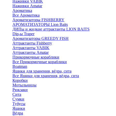
Наживки VABIK
Наживки Amatar
Ароматика
Все Ароматика
Ароматизаторы FISHBERRY
АРОМАТИЗАТОРЫ Lion Baits
ДИПы и жидкие аттрактанты LION BAITS
Dip-ы Traper
Ароматизаторы GREEDY FISH
Аттрактанты Fishberry
Аттрактанты VABIK
Аттрактанты Amatar
Прикормочные кораблики
Все Прикормочные кораблики
Boatman
Ящики для хранения, вёдра, сита
Все Ящики для хранения, вёдра, сита
Коробки
Мотыльницы
Рюкзаки
Сита
Сумки
Тубусы
Ящики
Вёдра