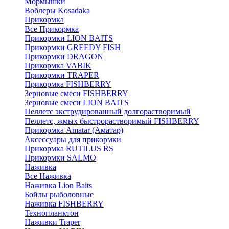
Мормышки
Воблеры Kosadaka
Прикормка
Все Прикормка
Прикормки LION BAITS
Прикормки GREEDY FISH
Прикормки DRAGON
Прикормка VABIK
Прикормки TRAPER
Прикормка FISHBERRY
Зерновые смеси FISHBERRY
Зерновые смеси LION BAITS
Пеллетс экструдированный долгорастворимый
Пеллетс, жмых быстрорастворимый FISHBERRY
Прикормка Amatar (Аматар)
Аксессуары для прикормки
Прикормка RUTILUS RS
Прикормки SALMO
Наживка
Все Наживка
Наживка Lion Baits
Бойлы рыболовные
Наживка FISHBERRY
Технопланктон
Наживки Traper