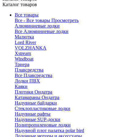
Каталог товаров
Все товары
Все - Все товары
Просмотреть
Алюминиевые лодки
Все Алюминиевые лодки
Малютка
Lord River
VOLZHANKA
Xstream
Windboat
Триера
Плавсредства
Все Плавсредства
Лодки ПВХ
Каяки
Плотики Ондатра
Катамараны Ондатра
Надувные байдарки
Стеклопластиковые лодки
Надувные рафты
Надувные SUP-доски
Полипропиленовые лодки
Надувной плот палатка polar bird
Лодочные моторы и аксессуары