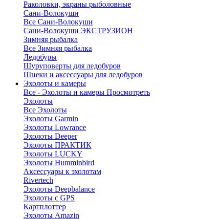
Раколовки, экраны рыболовные
Сани-Волокуши
Все Сани-Волокуши
Сани-Волокуши ЭКСТРУЗИОН
Зимняя рыбалка
Все Зимняя рыбалка
Ледобуры
Шуруповерты для ледобуров
Шнеки и аксессуары для ледобуров
Эхолоты и камеры
Все - Эхолоты и камеры
Просмотреть
Эхолоты
Все Эхолоты
Эхолоты Garmin
Эхолоты Lowrance
Эхолоты Deeper
Эхолоты ПРАКТИК
Эхолоты LUCKY
Эхолоты Humminbird
Аксессуары к эхолотам
Rivertech
Эхолоты Deepbalance
Эхолоты с GPS
Картплоттер
Эхолоты Amazin